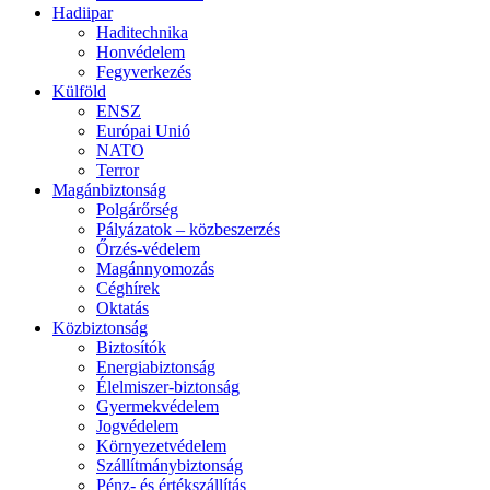
Hadiipar
Haditechnika
Honvédelem
Fegyverkezés
Külföld
ENSZ
Európai Unió
NATO
Terror
Magánbiztonság
Polgárőrség
Pályázatok – közbeszerzés
Őrzés-védelem
Magánnyomozás
Céghírek
Oktatás
Közbiztonság
Biztosítók
Energiabiztonság
Élelmiszer-biztonság
Gyermekvédelem
Jogvédelem
Környezetvédelem
Szállítmánybiztonság
Pénz- és értékszállítás