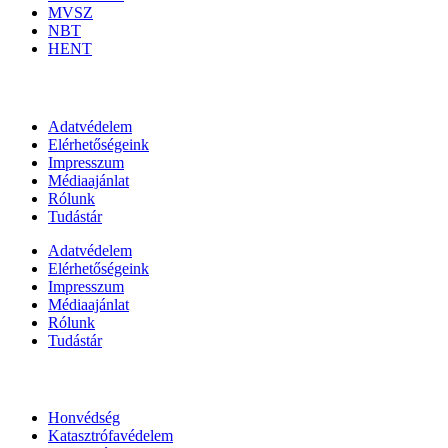
MVSZ
NBT
HENT
Információk
Adatvédelem
Elérhetőségeink
Impresszum
Médiaajánlat
Rólunk
Tudástár
Adatvédelem
Elérhetőségeink
Impresszum
Médiaajánlat
Rólunk
Tudástár
Állami szervezetek
Honvédség
Katasztrófavédelem