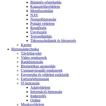
Büntetés-végrehajtás
Katasztrófavédelem
Mentőszolgálat
NAV
Nemzetbiztonság
Polgári védelem
Rendőrség
Ügyészség
Terrorelhárítás
Titkosszolgálatok és hírszerzés
Karrier
Biztonságtechnika
Távfelügyelet
Video rendszerek
Bankbiztonság
Biometrikus azonosítás
Csomagvizsgáló rendszerek
Egyenruha és védelmi eszközök
Egészségbiztonság
IT-biztonság
Adatvédelem
Információ-biztonság
Iratkezelés
Online
Munkavédelem