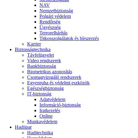
NAV
Nemzetbiztonság
Polgári védelem
Rendőrség
Ügyészség
Terrorelhárítás
Titkosszolgálatok és hírszerzés
Karrier
Biztonságtechnika
Távfelügyelet
Video rendszerek
Bankbiztonság
Biometrikus azonosítás
Csomagvizsgáló rendszerek
Egyenruha és védelmi eszközök
Egészségbiztonság
IT-biztonság
Adatvédelem
Információ-biztonság
Iratkezelés
Online
Munkavédelem
Hadiipar
Haditechnika