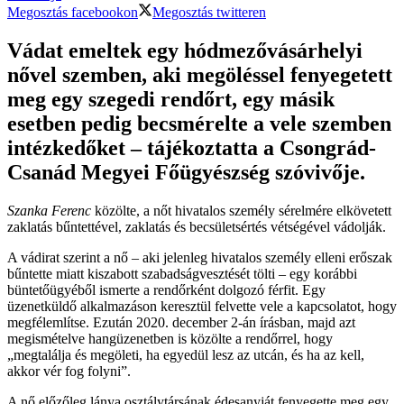
Megosztás facebookon
Megosztás twitteren
Vádat emeltek egy hódmezővásárhelyi
nővel szemben, aki megöléssel fenyegetett
meg egy szegedi rendőrt, egy másik
esetben pedig becsmérelte a vele szemben
intézkedőket – tájékoztatta a Csongrád-
Csanád Megyei Főügyészség szóvivője.
Szanka Ferenc
közölte, a nőt hivatalos személy sérelmére elkövetett
zaklatás bűntettével, zaklatás és becsületsértés vétségével vádolják.
A vádirat szerint a nő – aki jelenleg hivatalos személy elleni erőszak
bűntette miatt kiszabott szabadságvesztését tölti – egy korábbi
büntetőügyéből ismerte a rendőrként dolgozó férfit. Egy
üzenetküldő alkalmazáson keresztül felvette vele a kapcsolatot, hogy
megfélemlítse. Ezután 2020. december 2-án írásban, majd azt
megismételve hangüzenetben is közölte a rendőrrel, hogy
„megtalálja és megöleti, ha egyedül lesz az utcán, és ha az kell,
akkor vér fog folyni”.
A nő előzőleg lánya osztálytársának édesanyját fenyegette meg egy