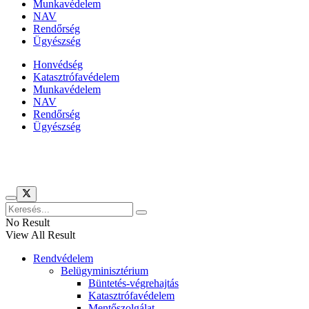
Munkavédelem
NAV
Rendőrség
Ügyészség
Honvédség
Katasztrófavédelem
Munkavédelem
NAV
Rendőrség
Ügyészség
Híreinket szemlézi
No Result
View All Result
Rendvédelem
Belügyminisztérium
Büntetés-végrehajtás
Katasztrófavédelem
Mentőszolgálat