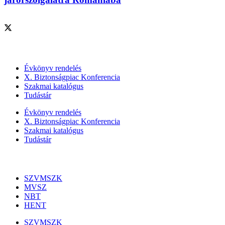
Szolgáltatásaink
Évkönyv rendelés
X. Biztonságpiac Konferencia
Szakmai katalógus
Tudástár
Évkönyv rendelés
X. Biztonságpiac Konferencia
Szakmai katalógus
Tudástár
Szakmai szervezetek
SZVMSZK
MVSZ
NBT
HENT
SZVMSZK