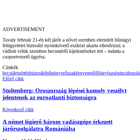
ADVERTISEMENT
Tavaly február 21-én két járőr a nővel szemben elrendelt bűnügyi
felügyeletet biztosító nyomkövető eszközt akarta ellenőrizni; a
vádlott velük szemben becsmérlő kijelentéseket tett – tudatta a
csoportvezető ügyész.
Címkék
becsületsértés
biztosító
bűnügy
erőszak
fenyegető
főügyészség
incidens
já
Előző cikk
Stoltenberg: Oroszország lépései komoly veszélyt
jelentenek az euroatlanti biztonságra
Következő cikk
A német légierő három vadászgépe érkezett
járőrszolgálatra Romániába