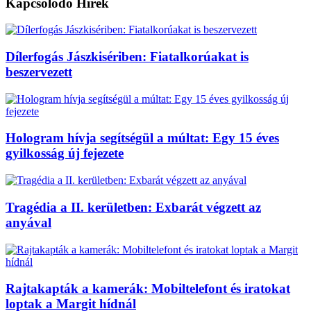
Kapcsolódó
Hírek
Dílerfogás Jászkisériben: Fiatalkorúakat is
beszervezett
Hologram hívja segítségül a múltat: Egy 15 éves
gyilkosság új fejezete
Tragédia a II. kerületben: Exbarát végzett az
anyával
Rajtakapták a kamerák: Mobiltelefont és iratokat
loptak a Margit hídnál