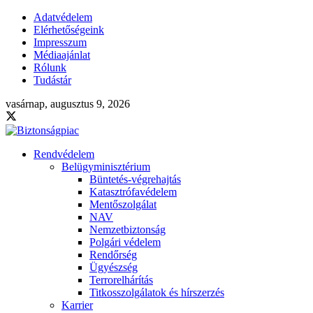
Adatvédelem
Elérhetőségeink
Impresszum
Médiaajánlat
Rólunk
Tudástár
vasárnap, augusztus 9, 2026
Rendvédelem
Belügyminisztérium
Büntetés-végrehajtás
Katasztrófavédelem
Mentőszolgálat
NAV
Nemzetbiztonság
Polgári védelem
Rendőrség
Ügyészség
Terrorelhárítás
Titkosszolgálatok és hírszerzés
Karrier