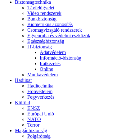
Biztonságtechnika
Távfelügyelet
Video rendszerek
Bankbiztonság
Biometrikus azonosítás
Csomagvizsgáló rendszerek
Egyenruha és védelmi eszközök
Egészségbiztonság
IT-biztonság
Adatvédelem
Információ-biztonság
Iratkezelés
Online
Munkavédelem
Hadiipar
Haditechnika
Honvédelem
Fegyverkezés
Külföld
ENSZ
Európai Unió
NATO
Terror
Magánbiztonság
Polgárőrség