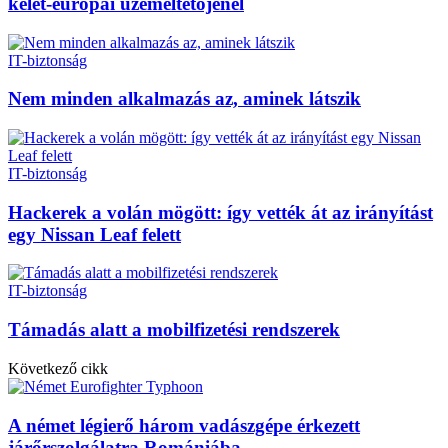
kelet-európai üzemeltetőjénél
IT-biztonság
Nem minden alkalmazás az, aminek látszik
IT-biztonság
Hackerek a volán mögött: így vették át az irányítást
egy Nissan Leaf felett
IT-biztonság
Támadás alatt a mobilfizetési rendszerek
Következő cikk
A német légierő három vadászgépe érkezett
járőrszolgálatra Romániába