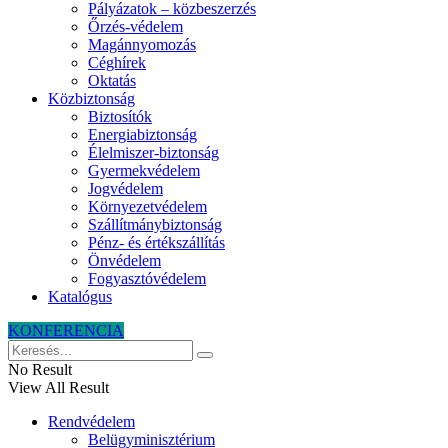
Pályázatok – közbeszerzés
Őrzés-védelem
Magánnyomozás
Céghírek
Oktatás
Közbiztonság
Biztosítók
Energiabiztonság
Élelmiszer-biztonság
Gyermekvédelem
Jogvédelem
Környezetvédelem
Szállítmánybiztonság
Pénz- és értékszállítás
Önvédelem
Fogyasztóvédelem
Katalógus
KONFERENCIA
No Result
View All Result
Rendvédelem
Belügyminisztérium