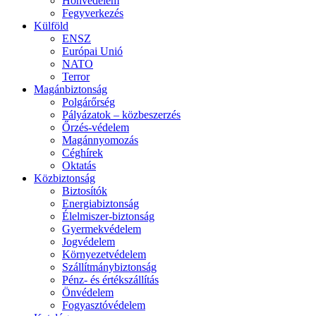
Honvédelem
Fegyverkezés
Külföld
ENSZ
Európai Unió
NATO
Terror
Magánbiztonság
Polgárőrség
Pályázatok – közbeszerzés
Őrzés-védelem
Magánnyomozás
Céghírek
Oktatás
Közbiztonság
Biztosítók
Energiabiztonság
Élelmiszer-biztonság
Gyermekvédelem
Jogvédelem
Környezetvédelem
Szállítmánybiztonság
Pénz- és értékszállítás
Önvédelem
Fogyasztóvédelem