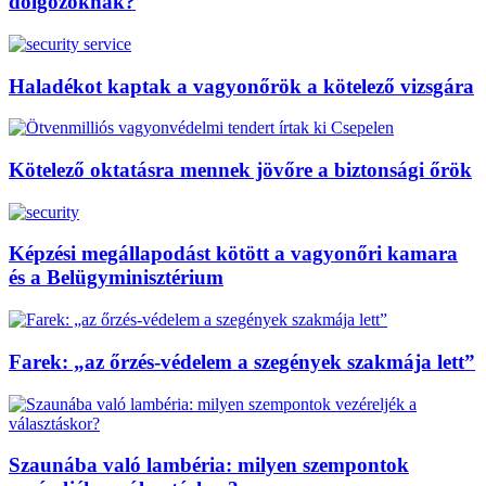
dolgozóknak?
Haladékot kaptak a vagyonőrök a kötelező vizsgára
Kötelező oktatásra mennek jövőre a biztonsági őrök
Képzési megállapodást kötött a vagyonőri kamara
és a Belügyminisztérium
Farek: „az őrzés-védelem a szegények szakmája lett”
Szaunába való lambéria: milyen szempontok