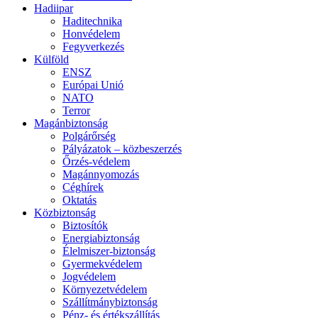
Hadiipar
Haditechnika
Honvédelem
Fegyverkezés
Külföld
ENSZ
Európai Unió
NATO
Terror
Magánbiztonság
Polgárőrség
Pályázatok – közbeszerzés
Őrzés-védelem
Magánnyomozás
Céghírek
Oktatás
Közbiztonság
Biztosítók
Energiabiztonság
Élelmiszer-biztonság
Gyermekvédelem
Jogvédelem
Környezetvédelem
Szállítmánybiztonság
Pénz- és értékszállítás