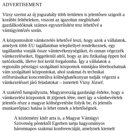
ADVERTISEMENT
Vizsy szerint az új jogszabály több területen is jelentősen szigorít a
korábbi feltételeken, viszont az igazoltan megbízható
gazdálkodóknak számos egyszerűsítést tesz lehetővé a
vámügyintézés során.
A központosított vámkezelés lehetővé teszi, hogy azok a vállalatok,
amelyek több EU tagállamban telephellyel rendelkeznek, egy
tagállamba vonják össze vámtevékenységüket, és onnan végezzék
vámkezeléseiket, függetlenül attól, hogy az áru fizikailag éppen hol
tartózkodik, illetve hol kerül forgalomba. Így a vállalatok a
regionális pénzügyi szolgáltató központok mintájára létrehozhatnak
vám szolgáltató központokat, ahol szakmai és technikai
erőforrásaikat koncentrálva költséghatékonyan tudják végezni a
vámkezeléssel járó feladatokat – ismerteti Vizsy József.
A szakértő hangsúlyozta, Magyarország gazdasági érdeke, hogy a
vámkezelési központok itt jöjjenek létre, mert így a vámbevételek
jelentős része a magyar költségvetésbe folyik be, és jelentős
munkaerőpiaci hatása is lehet ennek a lehetőségnek.
A közlemény kitér arra is, a Magyar Vámügyi
Szövetség péntektől Egerben tartja hagyományos
háromnapos szakmai konferenciáját, amelynek kiemelt