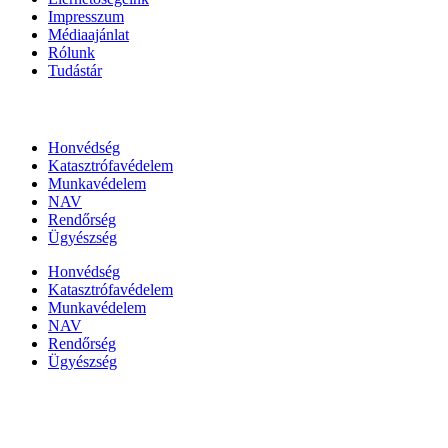
Impresszum
Médiaajánlat
Rólunk
Tudástár
Állami szervezetek
Honvédség
Katasztrófavédelem
Munkavédelem
NAV
Rendőrség
Ügyészség
Honvédség
Katasztrófavédelem
Munkavédelem
NAV
Rendőrség
Ügyészség
Híreinket szemlézi