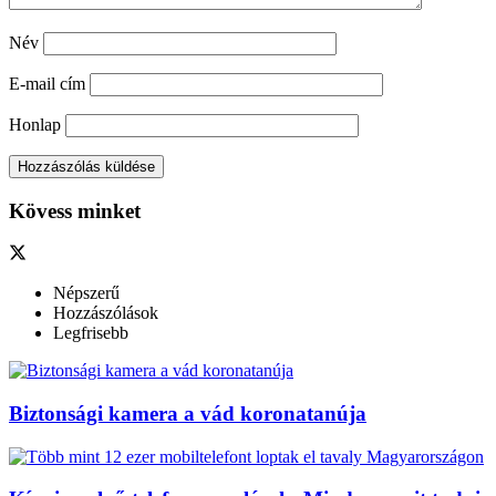
Név
E-mail cím
Honlap
Kövess minket
Népszerű
Hozzászólások
Legfrisebb
Biztonsági kamera a vád koronatanúja