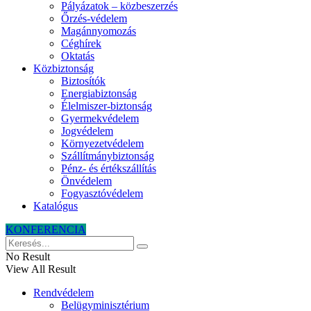
Pályázatok – közbeszerzés
Őrzés-védelem
Magánnyomozás
Céghírek
Oktatás
Közbiztonság
Biztosítók
Energiabiztonság
Élelmiszer-biztonság
Gyermekvédelem
Jogvédelem
Környezetvédelem
Szállítmánybiztonság
Pénz- és értékszállítás
Önvédelem
Fogyasztóvédelem
Katalógus
KONFERENCIA
No Result
View All Result
Rendvédelem
Belügyminisztérium