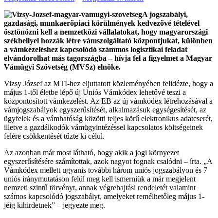
A jogszabályi,
gazdasági, munkaerőpiaci körülmények kedvezővé tételével
ösztönözni kell a nemzetközi vállalatokat, hogy magyarországi
székhellyel hozzák létre vámszolgáltató központjukat, különben
a vámkezeléshez kapcsolódó számmos logisztikai feladat
elvándorolhat más tagországba – hívja fel a figyelmet a Magyar
Vámügyi Szövetség (MVSz) elnöke.
Vizsy József az MTI-hez eljuttatott közleményében felidézte, hogy a
május 1-től életbe lépő új Uniós Vámkódex lehetővé teszi a
központosított vámkezelést. Az EB az új vámkódex létrehozásával a
vámjogszabályok egyszerűsítését, alkalmazásuk egységesítését, az
ügyfelek és a vámhatóság közötti teljes körű elektronikus adatcserét,
illetve a gazdálkodók vámügyintézéssel kapcsolatos költségeinek
felére csökkentését tűzte ki célul.
Az azonban már most látható, hogy akik a jogi környezet
egyszerűsítésére számítottak, azok nagyot fognak csalódni – írta. „A
Vámkódex mellett ugyanis további három uniós jogszabályon és 7
uniós iránymutatáson felül meg kell ismerniük a már megjelent
nemzeti szintű törvényt, annak végrehajtási rendeletét valamint
számos kapcsolódó jogszabályt, amelyeket remélhetőleg május 1-
jéig kihirdetnek” – jegyezte meg.