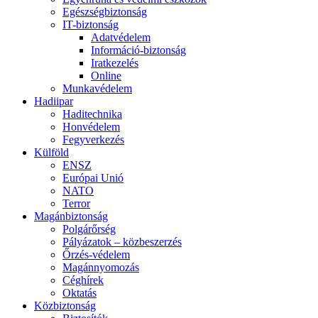
Egészségbiztonság
IT-biztonság
Adatvédelem
Információ-biztonság
Iratkezelés
Online
Munkavédelem
Hadiipar
Haditechnika
Honvédelem
Fegyverkezés
Külföld
ENSZ
Európai Unió
NATO
Terror
Magánbiztonság
Polgárőrség
Pályázatok – közbeszerzés
Őrzés-védelem
Magánnyomozás
Céghírek
Oktatás
Közbiztonság