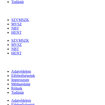
Tudástár
Szakmai szervezetek
SZVMSZK
MVSZ
NBT
HENT
SZVMSZK
MVSZ
NBT
HENT
Információk
Adatvédelem
Elérhetőségeink
Impresszum
Médiaajánlat
Rólunk
Tudástár
Adatvédelem
Elérhetőségeink