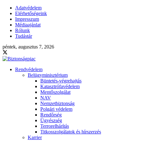
Adatvédelem
Elérhetőségeink
Impresszum
Médiaajánlat
Rólunk
Tudástár
péntek, augusztus 7, 2026
Rendvédelem
Belügyminisztérium
Büntetés-végrehajtás
Katasztrófavédelem
Mentőszolgálat
NAV
Nemzetbiztonság
Polgári védelem
Rendőrség
Ügyészség
Terrorelhárítás
Titkosszolgálatok és hírszerzés
Karrier