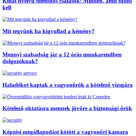
Kínai nyelvű telefonos csalások: Minden, amit tudni
kell
Mit tegyünk ha kigyullad a kémény?
Mennyi szabadság jár a 12 órás munkarendben
dolgozóknak?
Haladékot kaptak a vagyonőrök a kötelező vizsgára
Kötelező oktatásra mennek jövőre a biztonsági őrök
Képzési megállapodást kötött a vagyonőri kamara