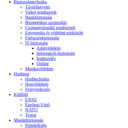
Biztonságtechnika
Távfelügyelet
Video rendszerek
Bankbiztonság
Biometrikus azonosítás
Csomagvizsgáló rendszerek
Egyenruha és védelmi eszközök
Egészségbiztonság
IT-biztonság
Adatvédelem
Információ-biztonság
Iratkezelés
Online
Munkavédelem
Hadiipar
Haditechnika
Honvédelem
Fegyverkezés
Külföld
ENSZ
Európai Unió
NATO
Terror
Magánbiztonság
Polgárőrség