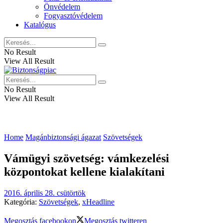
Önvédelem
Fogyasztóvédelem
Katalógus
No Result
View All Result
No Result
View All Result
Home
Magánbiztonsági ágazat
Szövetségek
Vámügyi szövetség: vámkezelési
központokat kellene kialakítani
2016. április 28. csütörtök
Kategória:
Szövetségek
,
xHeadline
Megosztás facebookon
Megosztás twitteren