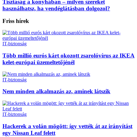
Tisztaság a konyhában – milyen szereket
használhatsz, ha vendéglátásban dolgozol?
Friss hírek
IT-biztonság
Több millió eurós kárt okozott zsarolóvírus az IKEA
kelet-európai üzemeltetőjénél
IT-biztonság
Nem minden alkalmazás az, aminek látszik
IT-biztonság
Hackerek a volán mögött: így vették át az irányítást
egy Nissan Leaf felett