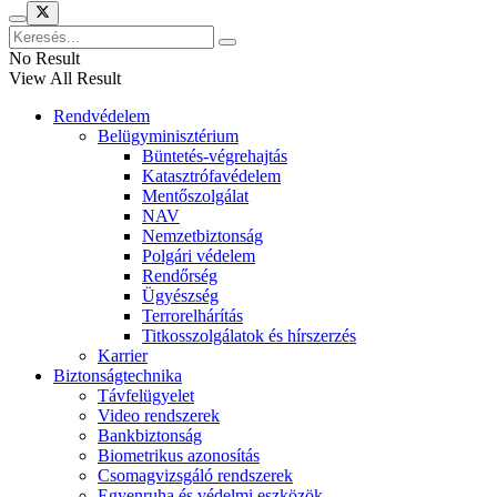
No Result
View All Result
Rendvédelem
Belügyminisztérium
Büntetés-végrehajtás
Katasztrófavédelem
Mentőszolgálat
NAV
Nemzetbiztonság
Polgári védelem
Rendőrség
Ügyészség
Terrorelhárítás
Titkosszolgálatok és hírszerzés
Karrier
Biztonságtechnika
Távfelügyelet
Video rendszerek
Bankbiztonság
Biometrikus azonosítás
Csomagvizsgáló rendszerek
Egyenruha és védelmi eszközök