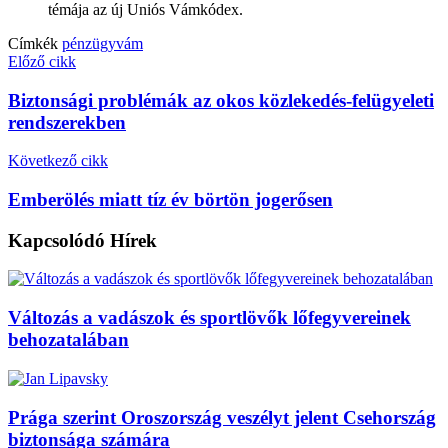
témája az új Uniós Vámkódex.
Címkék
pénzügy
vám
Előző cikk
Biztonsági problémák az okos közlekedés-felügyeleti
rendszerekben
Következő cikk
Emberölés miatt tíz év börtön jogerősen
Kapcsolódó
Hírek
Változás a vadászok és sportlövők lőfegyvereinek
behozatalában
Prága szerint Oroszország veszélyt jelent Csehország
biztonsága számára