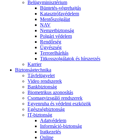
Belügyminisztérium
Büntetés-végrehajtás
Katasztrófavédelem
Mentőszolgálat
NAV
Nemzetbiztonság
Polgári védelem
Rendőrség
Ügyészség
Terrorelhárítás
Titkosszolgálatok és hírszerzés
Karrier
Biztonságtechnika
Távfelügyelet
Video rendszerek
Bankbiztonság
Biometrikus azonosítás
Csomagvizsgáló rendszerek
Egyenruha és védelmi eszközök
Egészségbiztonság
IT-biztonság
Adatvédelem
Információ-biztonság
Iratkezelés
Online