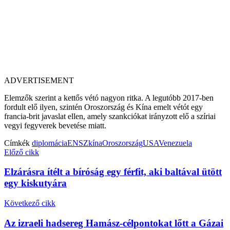
ADVERTISEMENT
Elemzők szerint a kettős vétó nagyon ritka. A legutóbb 2017-ben
fordult elő ilyen, szintén Oroszország és Kína emelt vétót egy
francia-brit javaslat ellen, amely szankciókat irányzott elő a szíriai
vegyi fegyverek bevetése miatt.
Címkék
diplomácia
ENSZ
kína
Oroszország
USA
Venezuela
Előző cikk
Elzárásra ítélt a bíróság egy férfit, aki baltával ütött
egy kiskutyára
Következő cikk
Az izraeli hadsereg Hamász-célpontokat lőtt a Gázai