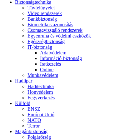
Biztonságtechnika
Távfelügyelet
Video rendszerek
Bankbiztonság
Biometrikus azonosítás
Csomagvizsgáló rendszerek
Egyenruha és védelmi eszközök
Egészségbiztonság
IT-biztonság
Adatvédelem
Információ-biztonság
Iratkezelés
Online
Munkavédelem
Hadiipar
Haditechnika
Honvédelem
Fegyverkezés
Külföld
ENSZ
Európai Unió
NATO
Terror
Magánbiztonság
Polgárőrség