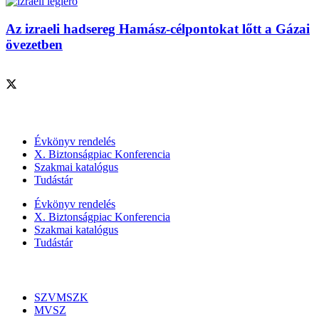
Az izraeli hadsereg Hamász-célpontokat lőtt a Gázai
övezetben
Szolgáltatásaink
Évkönyv rendelés
X. Biztonságpiac Konferencia
Szakmai katalógus
Tudástár
Évkönyv rendelés
X. Biztonságpiac Konferencia
Szakmai katalógus
Tudástár
Szakmai szervezetek
SZVMSZK
MVSZ