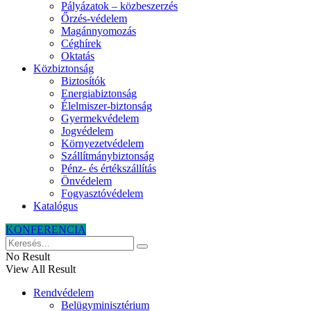
Pályázatok – közbeszerzés
Őrzés-védelem
Magánnyomozás
Céghírek
Oktatás
Közbiztonság
Biztosítók
Energiabiztonság
Élelmiszer-biztonság
Gyermekvédelem
Jogvédelem
Környezetvédelem
Szállítmánybiztonság
Pénz- és értékszállítás
Önvédelem
Fogyasztóvédelem
Katalógus
KONFERENCIA
No Result
View All Result
Rendvédelem
Belügyminisztérium