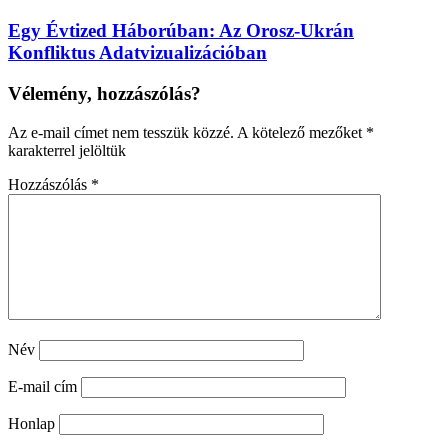
Egy Évtized Háborúban: Az Orosz-Ukrán
Konfliktus Adatvizualizációban
Vélemény, hozzászólás?
Az e-mail címet nem tesszük közzé.
A kötelező mezőket
*
karakterrel jelöltük
Hozzászólás
*
Név
E-mail cím
Honlap