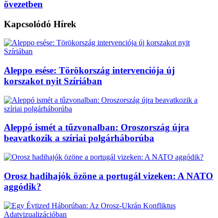
övezetben
Kapcsolódó
Hírek
Aleppo esése: Törökország intervenciója új
korszakot nyit Szíriában
Aleppó ismét a tűzvonalban: Oroszország újra
beavatkozik a szíriai polgárháborúba
Orosz hadihajók özöne a portugál vizeken: A NATO
aggódik?