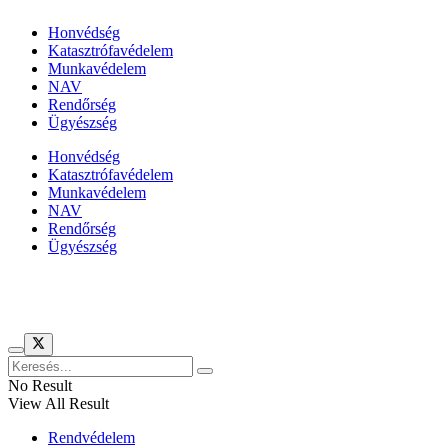
Honvédség
Katasztrófavédelem
Munkavédelem
NAV
Rendőrség
Ügyészség
Honvédség
Katasztrófavédelem
Munkavédelem
NAV
Rendőrség
Ügyészség
Híreinket szemlézi
No Result
View All Result
Rendvédelem