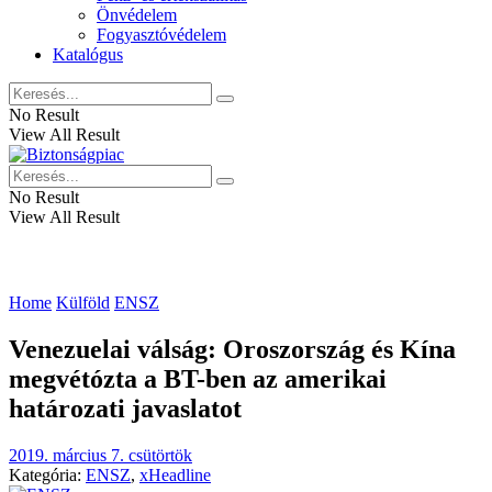
Önvédelem
Fogyasztóvédelem
Katalógus
No Result
View All Result
No Result
View All Result
Home
Külföld
ENSZ
Venezuelai válság: Oroszország és Kína
megvétózta a BT-ben az amerikai
határozati javaslatot
2019. március 7. csütörtök
Kategória:
ENSZ
,
xHeadline