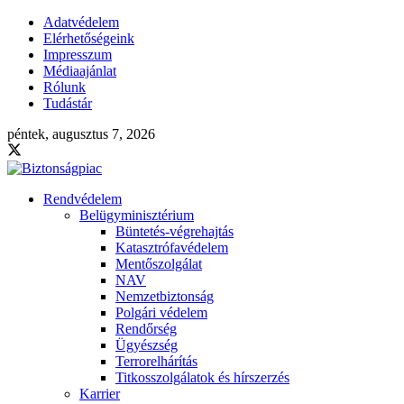
Adatvédelem
Elérhetőségeink
Impresszum
Médiaajánlat
Rólunk
Tudástár
péntek, augusztus 7, 2026
Rendvédelem
Belügyminisztérium
Büntetés-végrehajtás
Katasztrófavédelem
Mentőszolgálat
NAV
Nemzetbiztonság
Polgári védelem
Rendőrség
Ügyészség
Terrorelhárítás
Titkosszolgálatok és hírszerzés
Karrier