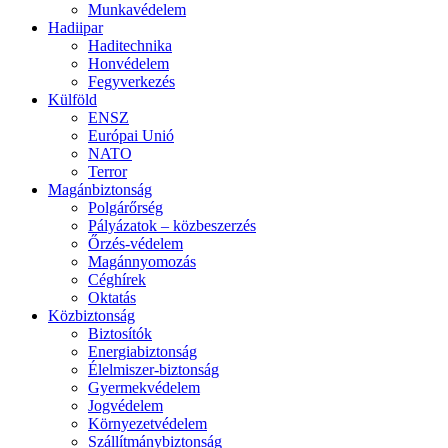
Munkavédelem
Hadiipar
Haditechnika
Honvédelem
Fegyverkezés
Külföld
ENSZ
Európai Unió
NATO
Terror
Magánbiztonság
Polgárőrség
Pályázatok – közbeszerzés
Őrzés-védelem
Magánnyomozás
Céghírek
Oktatás
Közbiztonság
Biztosítók
Energiabiztonság
Élelmiszer-biztonság
Gyermekvédelem
Jogvédelem
Környezetvédelem
Szállítmánybiztonság