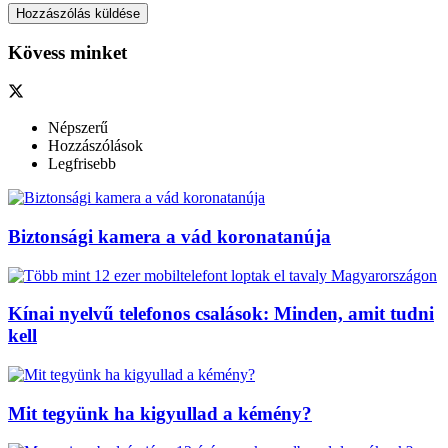
Kövess minket
Népszerű
Hozzászólások
Legfrisebb
Biztonsági kamera a vád koronatanúja
Kínai nyelvű telefonos csalások: Minden, amit tudni
kell
Mit tegyünk ha kigyullad a kémény?