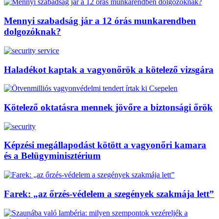
Mennyi szabadság jár a 12 órás munkarendben
dolgozóknak?
Haladékot kaptak a vagyonőrök a kötelező vizsgára
Kötelező oktatásra mennek jövőre a biztonsági őrök
Képzési megállapodást kötött a vagyonőri kamara
és a Belügyminisztérium
Farek: „az őrzés-védelem a szegények szakmája lett”