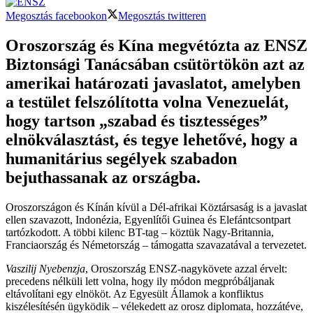
Megosztás facebookon
Megosztás twitteren
Oroszország és Kína megvétózta az ENSZ
Biztonsági Tanácsában csütörtökön azt az
amerikai határozati javaslatot, amelyben
a testület felszólította volna Venezuelát,
hogy tartson „szabad és tisztességes”
elnökválasztást, és tegye lehetővé, hogy a
humanitárius segélyek szabadon
bejuthassanak az országba.
Oroszországon és Kínán kívül a Dél-afrikai Köztársaság is a javaslat
ellen szavazott, Indonézia, Egyenlítői Guinea és Elefántcsontpart
tartózkodott. A többi kilenc BT-tag – köztük Nagy-Britannia,
Franciaország és Németország – támogatta szavazatával a tervezetet.
Vaszilij Nyebenzja
, Oroszország ENSZ-nagykövete azzal érvelt:
precedens nélküli lett volna, hogy ily módon megpróbáljanak
eltávolítani egy elnököt. Az Egyesült Államok a konfliktus
kiszélesítésén ügyködik – vélekedett az orosz diplomata, hozzátéve,