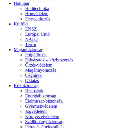
Hadiipar
Haditechnika
Honvédelem
Fegyverkezés
Külföld
ENSZ
Európai Unió
NATO
Terror
Magánbiztonság
Polgárőrség
Pályázatok – közbeszerzés
Őrzés-védelem
Magánnyomozás
Céghírek
Oktatás
Közbiztonság
Biztosítók
Energiabiztonság
Élelmiszer-biztonság
Gyermekvédelem
Jogvédelem
Környezetvédelem
Szállítmánybiztonság
Pénz- és értékszállítás