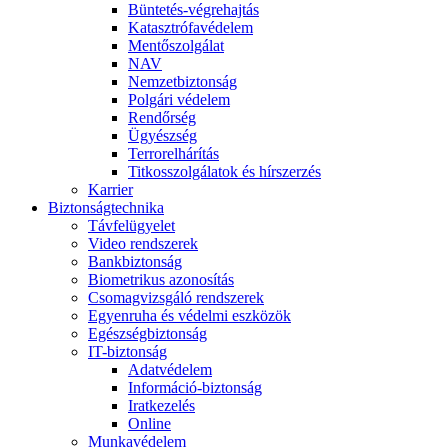
Büntetés-végrehajtás
Katasztrófavédelem
Mentőszolgálat
NAV
Nemzetbiztonság
Polgári védelem
Rendőrség
Ügyészség
Terrorelhárítás
Titkosszolgálatok és hírszerzés
Karrier
Biztonságtechnika
Távfelügyelet
Video rendszerek
Bankbiztonság
Biometrikus azonosítás
Csomagvizsgáló rendszerek
Egyenruha és védelmi eszközök
Egészségbiztonság
IT-biztonság
Adatvédelem
Információ-biztonság
Iratkezelés
Online
Munkavédelem