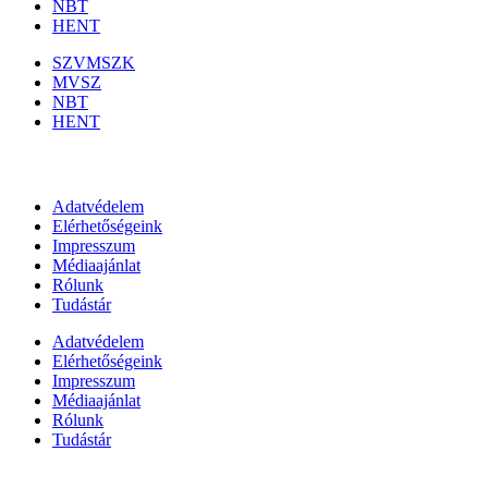
NBT
HENT
SZVMSZK
MVSZ
NBT
HENT
Információk
Adatvédelem
Elérhetőségeink
Impresszum
Médiaajánlat
Rólunk
Tudástár
Adatvédelem
Elérhetőségeink
Impresszum
Médiaajánlat
Rólunk
Tudástár
Állami szervezetek