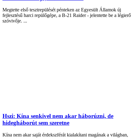
Megtette első tesztrepülését pénteken az Egyesült Államok új
fejlesztésű harci repülőgépe, a B-21 Raider - jelentette be a légierő
szóvivője. ...
Hszi: Kína senkivel nem akar háborúzni, de
hidegháborút sem szeretne
Kína nem akar saját érdekszférát kialakítani magának a világban,