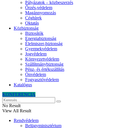
Pályázatok – közbeszerzés
Őrzés-védelem
Magánnyomozás
Céghírek
Oktatás
Közbiztonság
Biztosítók
Energiabiztonság
Élelmiszer-biztonság
Gyermekvédelem
Jogvédelem
Környezetvédelem
Szállítmánybiztonság
Pénz- és értékszállítás
Önvédelem
Fogyasztóvédelem
Katalógus
KONFERENCIA
No Result
View All Result
Rendvédelem
Belügyminisztérium