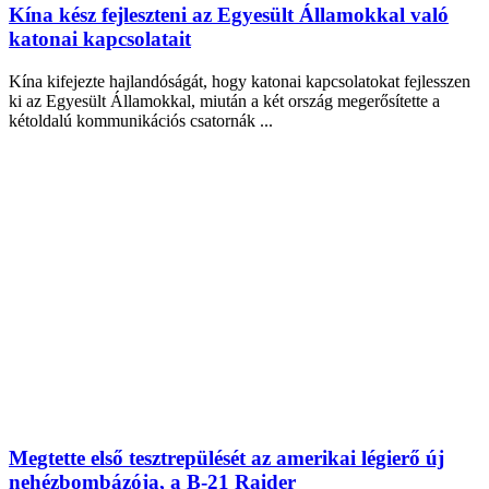
Kína kész fejleszteni az Egyesült Államokkal való
katonai kapcsolatait
Kína kifejezte hajlandóságát, hogy katonai kapcsolatokat fejlesszen
ki az Egyesült Államokkal, miután a két ország megerősítette a
kétoldalú kommunikációs csatornák ...
Megtette első tesztrepülését az amerikai légierő új
nehézbombázója, a B-21 Raider