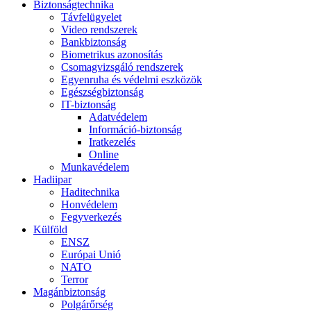
Biztonságtechnika
Távfelügyelet
Video rendszerek
Bankbiztonság
Biometrikus azonosítás
Csomagvizsgáló rendszerek
Egyenruha és védelmi eszközök
Egészségbiztonság
IT-biztonság
Adatvédelem
Információ-biztonság
Iratkezelés
Online
Munkavédelem
Hadiipar
Haditechnika
Honvédelem
Fegyverkezés
Külföld
ENSZ
Európai Unió
NATO
Terror
Magánbiztonság
Polgárőrség