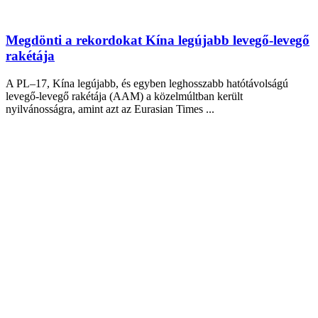
Megdönti a rekordokat Kína legújabb levegő-levegő
rakétája
A PL–17, Kína legújabb, és egyben leghosszabb hatótávolságú
levegő-levegő rakétája (AAM) a közelmúltban került
nyilvánosságra, amint azt az Eurasian Times ...