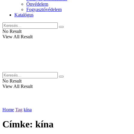
Önvédelem
Fogyasztóvédelem
Katalógus
No Result
View All Result
No Result
View All Result
Home
Tag
kína
Címke:
kína