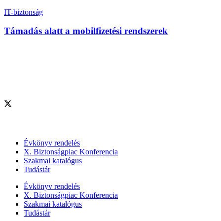
IT-biztonság
Támadás alatt a mobilfizetési rendszerek
Szolgáltatásaink
Évkönyv rendelés
X. Biztonságpiac Konferencia
Szakmai katalógus
Tudástár
Évkönyv rendelés
X. Biztonságpiac Konferencia
Szakmai katalógus
Tudástár