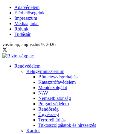
Adatvédelem
Elérhetőségeink
Impresszum
Médiaajánlat
Rólunk
Tudástár
vasárnap, augusztus 9, 2026
Rendvédelem
Belügyminisztérium
Büntetés-végrehajtás
Katasztrófavédelem
Mentőszolgálat
NAV
Nemzetbiztonság
Polgári védelem
Rendőrség
Ügyészség
Terrorelhárítás
Titkosszolgálatok és hírszerzés
Karrier