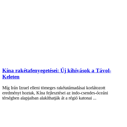
Kína rakétafenyegetései: Új kihívások a Távol-
Keleten
Míg Irán Izrael elleni tömeges rakétatámadásai korlátozott
eredményt hoztak, Kína fejlesztései az indo-csendes-óceáni
térségben alapjaiban alakíthatják át a régió katonai ...