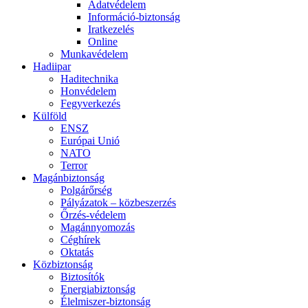
Adatvédelem
Információ-biztonság
Iratkezelés
Online
Munkavédelem
Hadiipar
Haditechnika
Honvédelem
Fegyverkezés
Külföld
ENSZ
Európai Unió
NATO
Terror
Magánbiztonság
Polgárőrség
Pályázatok – közbeszerzés
Őrzés-védelem
Magánnyomozás
Céghírek
Oktatás
Közbiztonság
Biztosítók
Energiabiztonság
Élelmiszer-biztonság