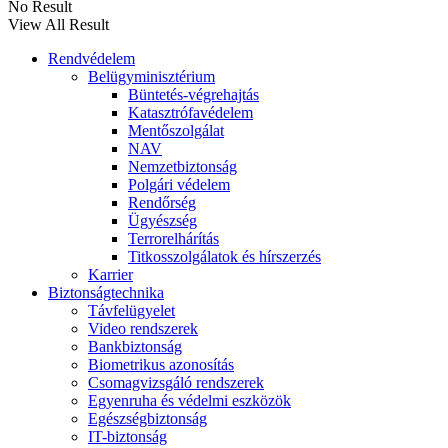
No Result
View All Result
Rendvédelem
Belügyminisztérium
Büntetés-végrehajtás
Katasztrófavédelem
Mentőszolgálat
NAV
Nemzetbiztonság
Polgári védelem
Rendőrség
Ügyészség
Terrorelhárítás
Titkosszolgálatok és hírszerzés
Karrier
Biztonságtechnika
Távfelügyelet
Video rendszerek
Bankbiztonság
Biometrikus azonosítás
Csomagvizsgáló rendszerek
Egyenruha és védelmi eszközök
Egészségbiztonság
IT-biztonság