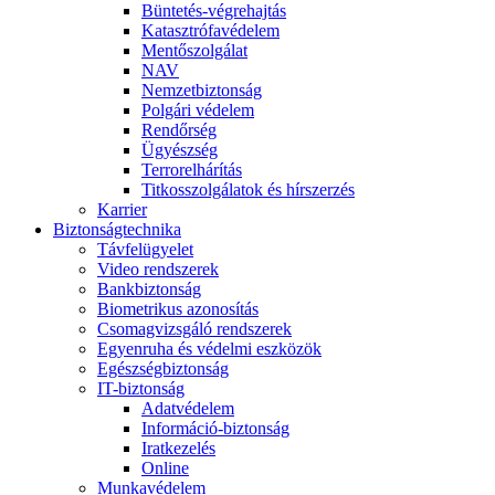
Büntetés-végrehajtás
Katasztrófavédelem
Mentőszolgálat
NAV
Nemzetbiztonság
Polgári védelem
Rendőrség
Ügyészség
Terrorelhárítás
Titkosszolgálatok és hírszerzés
Karrier
Biztonságtechnika
Távfelügyelet
Video rendszerek
Bankbiztonság
Biometrikus azonosítás
Csomagvizsgáló rendszerek
Egyenruha és védelmi eszközök
Egészségbiztonság
IT-biztonság
Adatvédelem
Információ-biztonság
Iratkezelés
Online
Munkavédelem