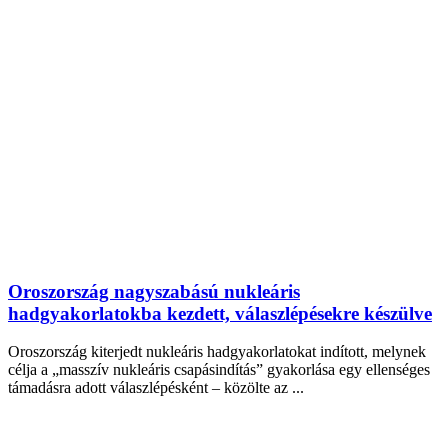
Oroszország nagyszabású nukleáris
hadgyakorlatokba kezdett, válaszlépésekre készülve
Oroszország kiterjedt nukleáris hadgyakorlatokat indított, melynek
célja a „masszív nukleáris csapásindítás” gyakorlása egy ellenséges
támadásra adott válaszlépésként – közölte az ...