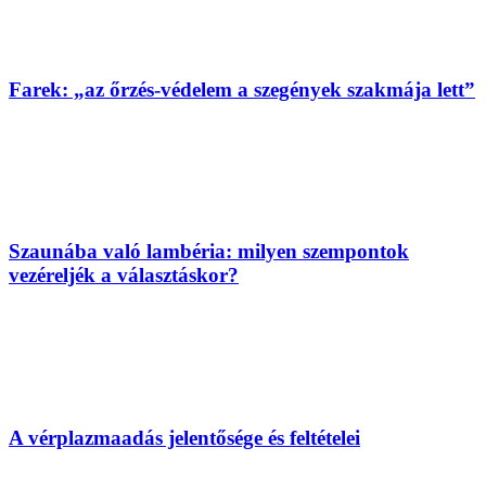
Farek: „az őrzés-védelem a szegények szakmája lett”
Szaunába való lambéria: milyen szempontok
vezéreljék a választáskor?
A vérplazmaadás jelentősége és feltételei