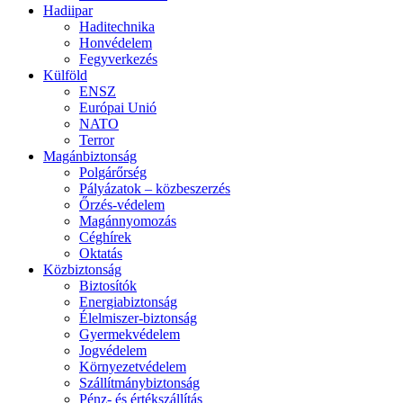
Hadiipar
Haditechnika
Honvédelem
Fegyverkezés
Külföld
ENSZ
Európai Unió
NATO
Terror
Magánbiztonság
Polgárőrség
Pályázatok – közbeszerzés
Őrzés-védelem
Magánnyomozás
Céghírek
Oktatás
Közbiztonság
Biztosítók
Energiabiztonság
Élelmiszer-biztonság
Gyermekvédelem
Jogvédelem
Környezetvédelem
Szállítmánybiztonság
Pénz- és értékszállítás