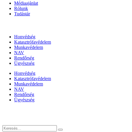
Médiaajánlat
Rólunk
Tudástár
Állami szervezetek
Honvédség
Katasztrófavédelem
Munkavédelem
NAV
Rendőrség
Ügyészség
Honvédség
Katasztrófavédelem
Munkavédelem
NAV
Rendőrség
Ügyészség
Híreinket szemlézi