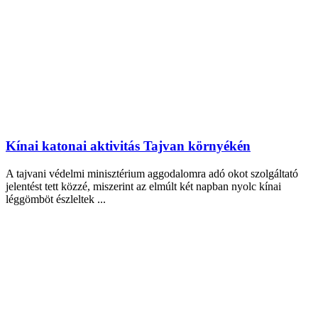
Kínai katonai aktivitás Tajvan környékén
A tajvani védelmi minisztérium aggodalomra adó okot szolgáltató
jelentést tett közzé, miszerint az elmúlt két napban nyolc kínai
léggömböt észleltek ...