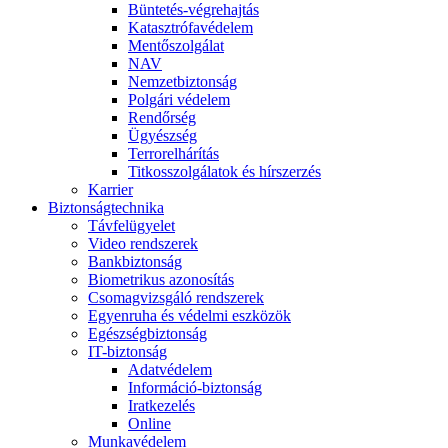
Büntetés-végrehajtás
Katasztrófavédelem
Mentőszolgálat
NAV
Nemzetbiztonság
Polgári védelem
Rendőrség
Ügyészség
Terrorelhárítás
Titkosszolgálatok és hírszerzés
Karrier
Biztonságtechnika
Távfelügyelet
Video rendszerek
Bankbiztonság
Biometrikus azonosítás
Csomagvizsgáló rendszerek
Egyenruha és védelmi eszközök
Egészségbiztonság
IT-biztonság
Adatvédelem
Információ-biztonság
Iratkezelés
Online
Munkavédelem