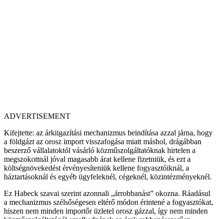
ADVERTISEMENT
Kifejtette: az árkiigazítási mechanizmus beindítása azzal járna, hogy
a földgázt az orosz import visszafogása miatt máshol, drágábban
beszerző vállalatoktól vásárló közműszolgáltatóknak hirtelen a
megszokottnál jóval magasabb árat kellene fizetniük, és ezt a
költségnövekedést érvényesíteniük kellene fogyasztóiknál, a
háztartásoknál és egyéb ügyfeleknél, cégeknél, közintézményeknél.
Ez Habeck szavai szerint azonnali „árrobbanást” okozna. Ráadásul
a mechanizmus szélsőségesen eltérő módon érintené a fogyasztókat,
hiszen nem minden importőr üzletel orosz gázzal, így nem minden