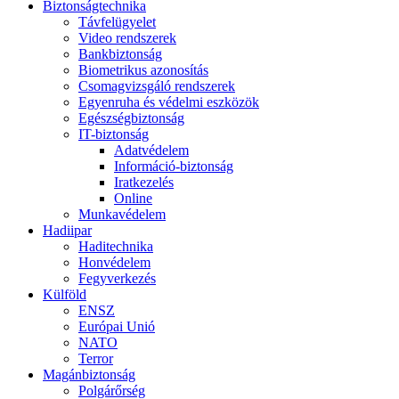
Biztonságtechnika
Távfelügyelet
Video rendszerek
Bankbiztonság
Biometrikus azonosítás
Csomagvizsgáló rendszerek
Egyenruha és védelmi eszközök
Egészségbiztonság
IT-biztonság
Adatvédelem
Információ-biztonság
Iratkezelés
Online
Munkavédelem
Hadiipar
Haditechnika
Honvédelem
Fegyverkezés
Külföld
ENSZ
Európai Unió
NATO
Terror
Magánbiztonság
Polgárőrség