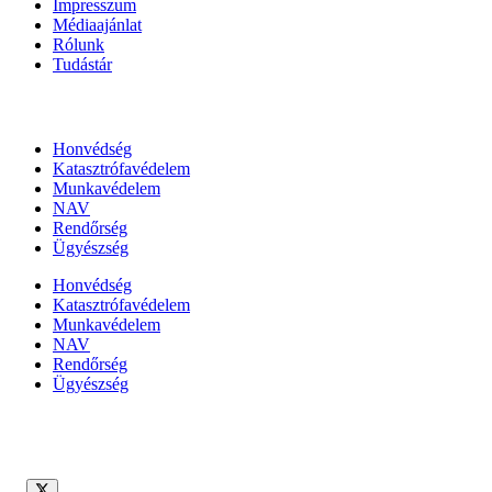
Impresszum
Médiaajánlat
Rólunk
Tudástár
Állami szervezetek
Honvédség
Katasztrófavédelem
Munkavédelem
NAV
Rendőrség
Ügyészség
Honvédség
Katasztrófavédelem
Munkavédelem
NAV
Rendőrség
Ügyészség
Híreinket szemlézi