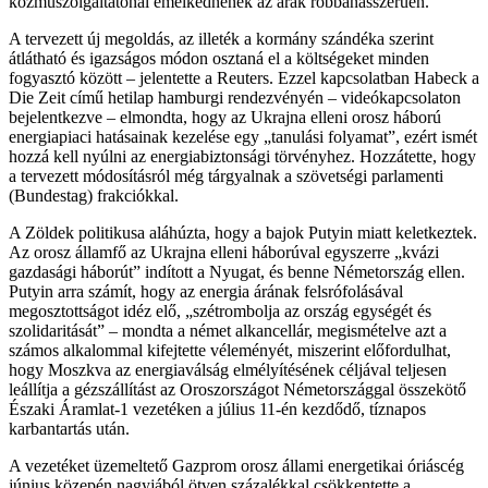
közműszolgáltatónál emelkednének az árak robbanásszerűen.
A tervezett új megoldás, az illeték a kormány szándéka szerint
átlátható és igazságos módon osztaná el a költségeket minden
fogyasztó között – jelentette a Reuters. Ezzel kapcsolatban Habeck a
Die Zeit című hetilap hamburgi rendezvényén – videókapcsolaton
bejelentkezve – elmondta, hogy az Ukrajna elleni orosz háború
energiapiaci hatásainak kezelése egy „tanulási folyamat”, ezért ismét
hozzá kell nyúlni az energiabiztonsági törvényhez. Hozzátette, hogy
a tervezett módosításról még tárgyalnak a szövetségi parlamenti
(Bundestag) frakciókkal.
A Zöldek politikusa aláhúzta, hogy a bajok Putyin miatt keletkeztek.
Az orosz államfő az Ukrajna elleni háborúval egyszerre „kvázi
gazdasági háborút” indított a Nyugat, és benne Németország ellen.
Putyin arra számít, hogy az energia árának felsrófolásával
megosztottságot idéz elő, „szétrombolja az ország egységét és
szolidaritását” – mondta a német alkancellár, megismételve azt a
számos alkalommal kifejtette véleményét, miszerint előfordulhat,
hogy Moszkva az energiaválság elmélyítésének céljával teljesen
leállítja a gézszállítást az Oroszországot Németországgal összekötő
Északi Áramlat-1 vezetéken a július 11-én kezdődő, tíznapos
karbantartás után.
A vezetéket üzemeltető Gazprom orosz állami energetikai óriáscég
június közepén nagyjából ötven százalékkal csökkentette a