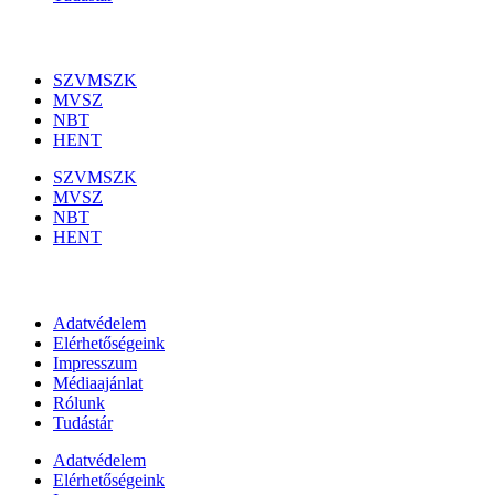
Szakmai szervezetek
SZVMSZK
MVSZ
NBT
HENT
SZVMSZK
MVSZ
NBT
HENT
Információk
Adatvédelem
Elérhetőségeink
Impresszum
Médiaajánlat
Rólunk
Tudástár
Adatvédelem
Elérhetőségeink