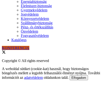
Energiabiztonság
Élelmiszer-biztonság
Gyermekvédelem
Jogvédelem
Környezetvédelem
Szállítmánybiztonság
Pénz- és értékszállítás
Önvédelem
Fogyasztóvédelem
Katalógus
KONFERENCIA
Copyright © All rights reserved
A weboldal sütiket (cookie-kat) használ, hogy biztonságos
böngészés mellett a legjobb felhasználói élményt nyújtsa. További
információt az
adatvédelem
oldalunkon talál.
Elfogadom