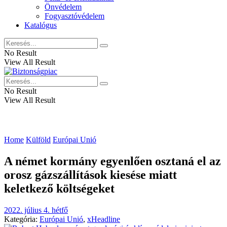
Önvédelem
Fogyasztóvédelem
Katalógus
No Result
View All Result
No Result
View All Result
Home
Külföld
Európai Unió
A német kormány egyenlően osztaná el az
orosz gázszállítások kiesése miatt
keletkező költségeket
2022. július 4. hétfő
Kategória:
Európai Unió
,
xHeadline