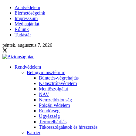
Adatvédelem
Elérhetőségeink
Impresszum
Médiaajánlat
Rólunk
Tudástár
péntek, augusztus 7, 2026
Rendvédelem
Belügyminisztérium
Büntetés-végrehajtás
Katasztrófavédelem
Mentőszolgálat
NAV
Nemzetbiztonság
Polgári védelem
Rendőrség
Ügyészség
Terrorelhárítás
Titkosszolgálatok és hírszerzés
Karrier