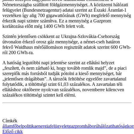
Németországba szállított földgázmennyiséget. A közüzemi hálózati
felügyelet (Bundesnetzagentur) adatai szerint az Északi Áramlat-1
vezetéken így alig 700 gigawattórának (GWh) megfelelő mennyiség
érkezik napi szintre számítva. Ez a mennyiség a Gazprom
korlátozása előtt még 1400 GWh felett volt.
Szintén jelentősen csökkent az Ukrajna-Szlovákia-Csehország
útvonalon érkező orosz gáz mennyisége, a német-cseh határon
fekvő Waidhaus mérőállomáson regisztrált adatok szerint 600 GWh-
ról 200 GWh-ra.
A hatóság legutóbbi napi jelentése szerint az ellátási helyzet
„feszített, és nem zárható ki, hogy tovább romlik majd”, de a piaci
szereplők más forrásból tudják pótolni a kieső mennyiséget, bár
„jelentősen drágábban”. A tározók feltöltése egyelőre zavartalanul
folytatódik, a töltöttségi szint 61,03 százalékos. A zavartalan téli
ellátáshoz októberre nyolcvan százalékos, novemberre kilencven
százalékos töltöttségi szintet kell elérni.
Címkék
államfő
belpolitika
energia
felügyelet
gazprom
háború
hálózati
hatóság
ko
Előző cikk