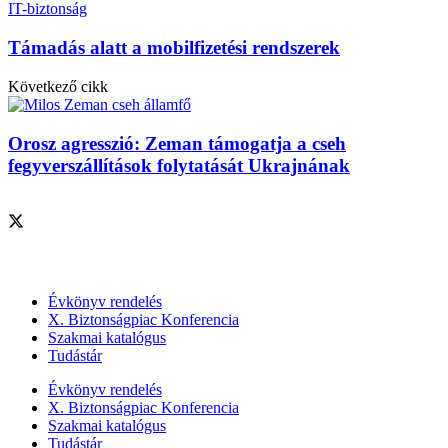
IT-biztonság
Támadás alatt a mobilfizetési rendszerek
Következő cikk
Orosz agresszió: Zeman támogatja a cseh
fegyverszállítások folytatását Ukrajnának
Szolgáltatásaink
Évkönyv rendelés
X. Biztonságpiac Konferencia
Szakmai katalógus
Tudástár
Évkönyv rendelés
X. Biztonságpiac Konferencia
Szakmai katalógus
Tudástár