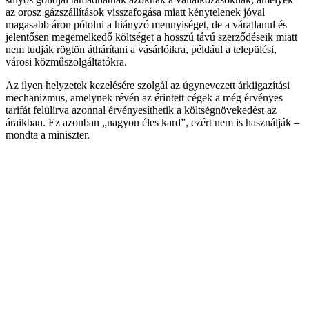
az orosz gázszállítások visszafogása miatt kénytelenek jóval
magasabb áron pótolni a hiányzó mennyiséget, de a váratlanul és
jelentősen megemelkedő költséget a hosszú távú szerződéseik miatt
nem tudják rögtön áthárítani a vásárlóikra, például a települési,
városi közműszolgáltatókra.
Az ilyen helyzetek kezelésére szolgál az úgynevezett árkiigazítási
mechanizmus, amelynek révén az érintett cégek a még érvényes
tarifát felülírva azonnal érvényesíthetik a költségnövekedést az
áraikban. Ez azonban „nagyon éles kard”, ezért nem is használják –
mondta a miniszter.