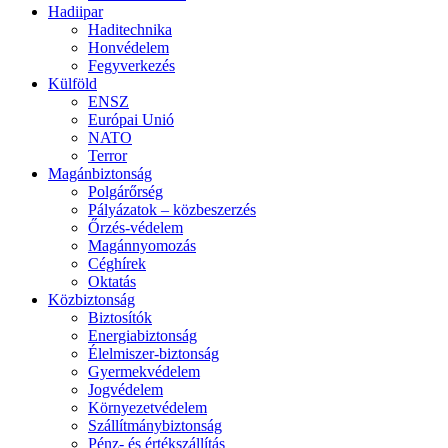
Hadiipar
Haditechnika
Honvédelem
Fegyverkezés
Külföld
ENSZ
Európai Unió
NATO
Terror
Magánbiztonság
Polgárőrség
Pályázatok – közbeszerzés
Őrzés-védelem
Magánnyomozás
Céghírek
Oktatás
Közbiztonság
Biztosítók
Energiabiztonság
Élelmiszer-biztonság
Gyermekvédelem
Jogvédelem
Környezetvédelem
Szállítmánybiztonság
Pénz- és értékszállítás