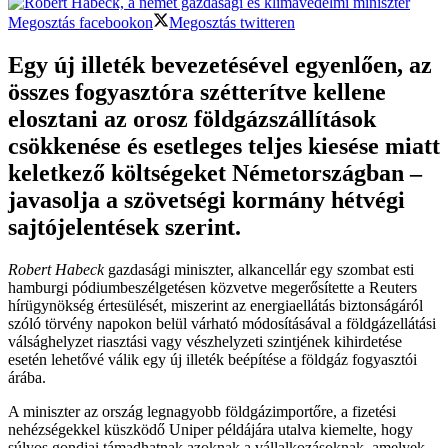
Megosztás facebookon
Megosztás twitteren
Egy új illeték bevezetésével egyenlően, az
összes fogyasztóra szétterítve kellene
elosztani az orosz földgázszállítások
csökkenése és esetleges teljes kiesése miatt
keletkező költségeket Németországban –
javasolja a szövetségi kormány hétvégi
sajtójelentések szerint.
Robert Habeck
gazdasági miniszter, alkancellár egy szombat esti
hamburgi pódiumbeszélgetésen közvetve megerősítette a Reuters
hírügynökség értesülését, miszerint az energiaellátás biztonságáról
szóló törvény napokon belül várható módosításával a földgázellátási
válsághelyzet riasztási vagy vészhelyzeti szintjének kihirdetése
esetén lehetővé válik egy új illeték beépítése a földgáz fogyasztói
árába.
A miniszter az ország legnagyobb földgázimportőre, a fizetési
nehézségekkel küszködő Uniper példájára utalva kiemelte, hogy
súlyos gondjai támadhatnak azoknak a vállalkozásoknak, amelyek