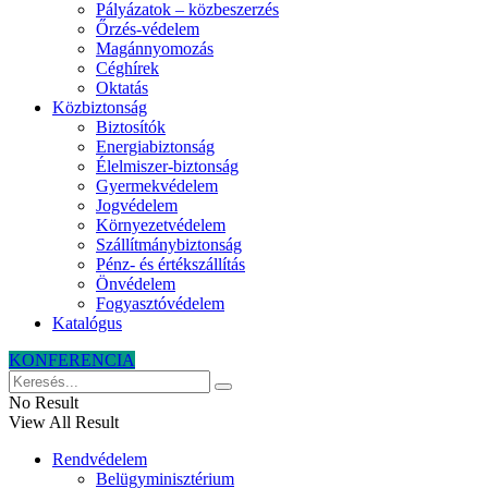
Pályázatok – közbeszerzés
Őrzés-védelem
Magánnyomozás
Céghírek
Oktatás
Közbiztonság
Biztosítók
Energiabiztonság
Élelmiszer-biztonság
Gyermekvédelem
Jogvédelem
Környezetvédelem
Szállítmánybiztonság
Pénz- és értékszállítás
Önvédelem
Fogyasztóvédelem
Katalógus
KONFERENCIA
No Result
View All Result
Rendvédelem
Belügyminisztérium