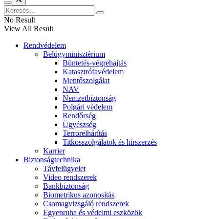
No Result
View All Result
Rendvédelem
Belügyminisztérium
Büntetés-végrehajtás
Katasztrófavédelem
Mentőszolgálat
NAV
Nemzetbiztonság
Polgári védelem
Rendőrség
Ügyészség
Terrorelhárítás
Titkosszolgálatok és hírszerzés
Karrier
Biztonságtechnika
Távfelügyelet
Video rendszerek
Bankbiztonság
Biometrikus azonosítás
Csomagvizsgáló rendszerek
Egyenruha és védelmi eszközök