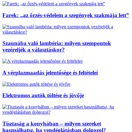
Farek: „az őrzés-védelem a szegények szakmája lett”
Szaunába való lambéria: milyen szempontok
vezéreljék a választáskor?
A vérplazmaadás jelentősége és feltételei
Elektromos autók töltése és jövője
Tisztaság a konyhában – milyen szereket
használhatsz, ha vendéglátásban dolgozol?