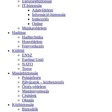
Egészségbiztonság
IT-biztonság
Adatvédelem
Információ-biztonság
Iratkezelés
Online
Munkavédelem
Hadiipar
Haditechnika
Honvédelem
Fegyverkezés
Külföld
ENSZ
Európai Unió
NATO
Terror
Magánbiztonság
Polgárőrség
Pályázatok – közbeszerzés
Őrzés-védelem
Magánnyomozás
Céghírek
Oktatás
Közbiztonság
Biztosítók