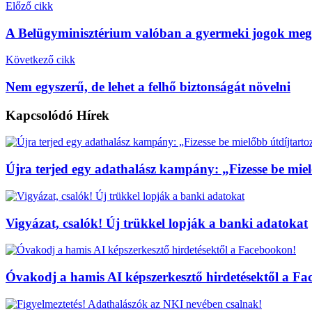
Előző cikk
A Belügyminisztérium valóban a gyermeki jogok megsé
Következő cikk
Nem egyszerű, de lehet a felhő biztonságát növelni
Kapcsolódó
Hírek
Újra terjed egy adathalász kampány: „Fizesse be miel
Vigyázat, csalók! Új trükkel lopják a banki adatokat
Óvakodj a hamis AI képszerkesztő hirdetésektől a F