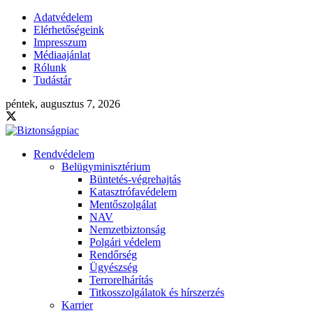
Adatvédelem
Elérhetőségeink
Impresszum
Médiaajánlat
Rólunk
Tudástár
péntek, augusztus 7, 2026
Rendvédelem
Belügyminisztérium
Büntetés-végrehajtás
Katasztrófavédelem
Mentőszolgálat
NAV
Nemzetbiztonság
Polgári védelem
Rendőrség
Ügyészség
Terrorelhárítás
Titkosszolgálatok és hírszerzés
Karrier