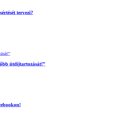
rtését tervezi?
őbb útdíjtartozását!”
acebookon!