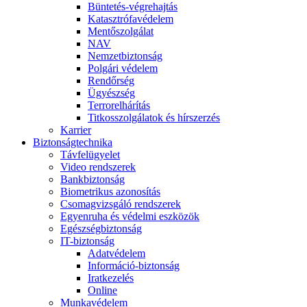
Büntetés-végrehajtás
Katasztrófavédelem
Mentőszolgálat
NAV
Nemzetbiztonság
Polgári védelem
Rendőrség
Ügyészség
Terrorelhárítás
Titkosszolgálatok és hírszerzés
Karrier
Biztonságtechnika
Távfelügyelet
Video rendszerek
Bankbiztonság
Biometrikus azonosítás
Csomagvizsgáló rendszerek
Egyenruha és védelmi eszközök
Egészségbiztonság
IT-biztonság
Adatvédelem
Információ-biztonság
Iratkezelés
Online
Munkavédelem