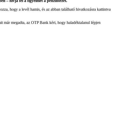
 – hívja fel a figyelmet a pénzintézet.
zza, hogy a levél hamis, és az abban található hivatkozásra kattintva
ait már megadta, az OTP Bank kéri, hogy haladéktalanul lépjen