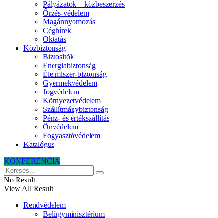
Pályázatok – közbeszerzés
Őrzés-védelem
Magánnyomozás
Céghírek
Oktatás
Közbiztonság
Biztosítók
Energiabiztonság
Élelmiszer-biztonság
Gyermekvédelem
Jogvédelem
Környezetvédelem
Szállítmánybiztonság
Pénz- és értékszállítás
Önvédelem
Fogyasztóvédelem
Katalógus
KONFERENCIA
No Result
View All Result
Rendvédelem
Belügyminisztérium