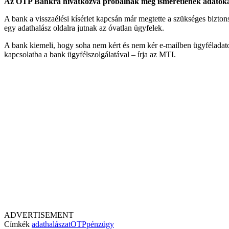
Az OTP Bankra hivatkozva próbálnak meg ismeretlenek adatokat kic
A bank a visszaélési kísérlet kapcsán már megtette a szükséges bizto
egy adathalász oldalra jutnak az óvatlan ügyfelek.
A bank kiemeli, hogy soha nem kért és nem kér e-mailben ügyféladato
kapcsolatba a bank ügyfélszolgálatával – írja az MTI.
ADVERTISEMENT
Címkék
adathalászat
OTP
pénzügy