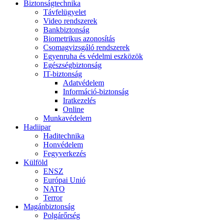
Biztonságtechnika
Távfelügyelet
Video rendszerek
Bankbiztonság
Biometrikus azonosítás
Csomagvizsgáló rendszerek
Egyenruha és védelmi eszközök
Egészségbiztonság
IT-biztonság
Adatvédelem
Információ-biztonság
Iratkezelés
Online
Munkavédelem
Hadiipar
Haditechnika
Honvédelem
Fegyverkezés
Külföld
ENSZ
Európai Unió
NATO
Terror
Magánbiztonság
Polgárőrség