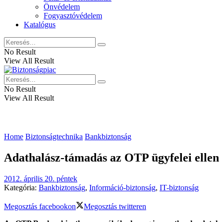
Önvédelem
Fogyasztóvédelem
Katalógus
No Result
View All Result
No Result
View All Result
Home
Biztonságtechnika
Bankbiztonság
Adathalász-támadás az OTP ügyfelei ellen
2012. április 20. péntek
Kategória:
Bankbiztonság
,
Információ-biztonság
,
IT-biztonság
Megosztás facebookon
Megosztás twitteren