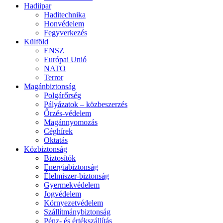
Hadiipar
Haditechnika
Honvédelem
Fegyverkezés
Külföld
ENSZ
Európai Unió
NATO
Terror
Magánbiztonság
Polgárőrség
Pályázatok – közbeszerzés
Őrzés-védelem
Magánnyomozás
Céghírek
Oktatás
Közbiztonság
Biztosítók
Energiabiztonság
Élelmiszer-biztonság
Gyermekvédelem
Jogvédelem
Környezetvédelem
Szállítmánybiztonság
Pénz- és értékszállítás