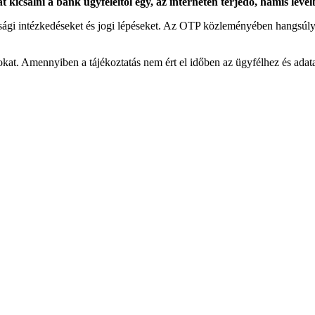
salni a bank ügyfeleitől egy, az interneten terjedő, hamis levélben
nsági intézkedéseket és jogi lépéseket. Az OTP közleményében hangsúlyo
kat. Amennyiben a tájékoztatás nem ért el időben az ügyfélhez és adat