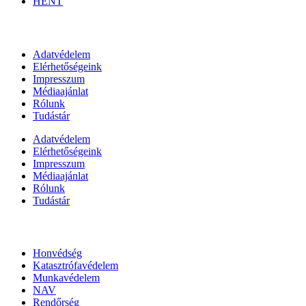
HENT
Információk
Adatvédelem
Elérhetőségeink
Impresszum
Médiaajánlat
Rólunk
Tudástár
Adatvédelem
Elérhetőségeink
Impresszum
Médiaajánlat
Rólunk
Tudástár
Állami szervezetek
Honvédség
Katasztrófavédelem
Munkavédelem
NAV
Rendőrség