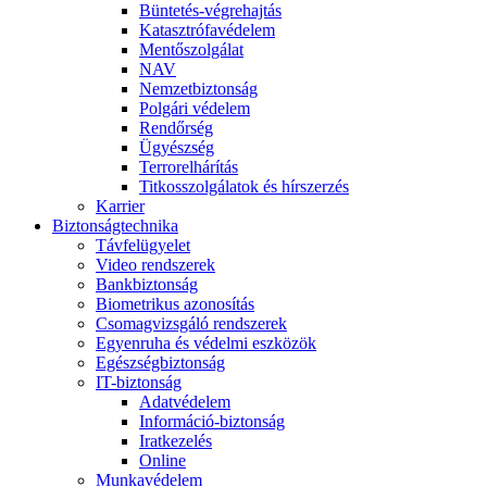
Büntetés-végrehajtás
Katasztrófavédelem
Mentőszolgálat
NAV
Nemzetbiztonság
Polgári védelem
Rendőrség
Ügyészség
Terrorelhárítás
Titkosszolgálatok és hírszerzés
Karrier
Biztonságtechnika
Távfelügyelet
Video rendszerek
Bankbiztonság
Biometrikus azonosítás
Csomagvizsgáló rendszerek
Egyenruha és védelmi eszközök
Egészségbiztonság
IT-biztonság
Adatvédelem
Információ-biztonság
Iratkezelés
Online
Munkavédelem