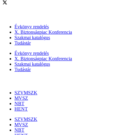
Szolgáltatásaink
Évkönyv rendelés
X. Biztonságpiac Konferencia
Szakmai katalógus
Tudástár
Évkönyv rendelés
X. Biztonságpiac Konferencia
Szakmai katalógus
Tudástár
Szakmai szervezetek
SZVMSZK
MVSZ
NBT
HENT
SZVMSZK
MVSZ
NBT