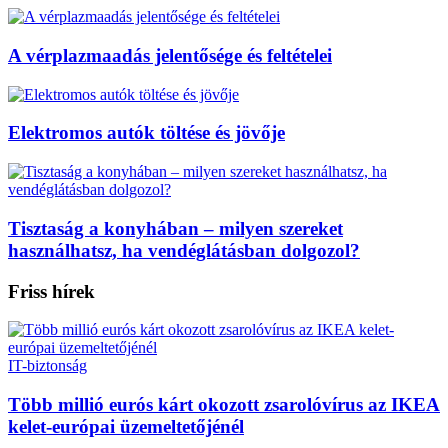
A vérplazmaadás jelentősége és feltételei
Elektromos autók töltése és jövője
Tisztaság a konyhában – milyen szereket
használhatsz, ha vendéglátásban dolgozol?
Friss hírek
IT-biztonság
Több millió eurós kárt okozott zsarolóvírus az IKEA
kelet-európai üzemeltetőjénél