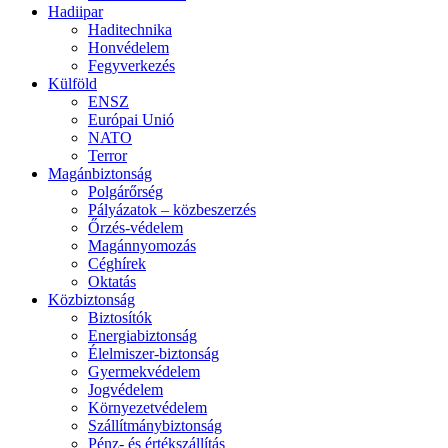
Hadiipar
Haditechnika
Honvédelem
Fegyverkezés
Külföld
ENSZ
Európai Unió
NATO
Terror
Magánbiztonság
Polgárőrség
Pályázatok – közbeszerzés
Őrzés-védelem
Magánnyomozás
Céghírek
Oktatás
Közbiztonság
Biztosítók
Energiabiztonság
Élelmiszer-biztonság
Gyermekvédelem
Jogvédelem
Környezetvédelem
Szállítmánybiztonság
Pénz- és értékszállítás