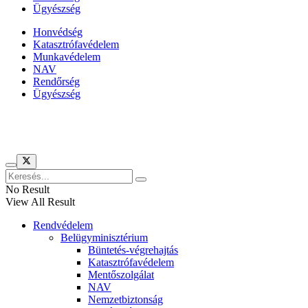
Ügyészség
Honvédség
Katasztrófavédelem
Munkavédelem
NAV
Rendőrség
Ügyészség
Híreinket szemlézi
No Result
View All Result
Rendvédelem
Belügyminisztérium
Büntetés-végrehajtás
Katasztrófavédelem
Mentőszolgálat
NAV
Nemzetbiztonság