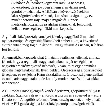
(Kínában és Indiában) egyaránt lassul a népesség
növekedése, de a jövőben a nemi aránytalanságok
gondot okozhatnak. Afrikában a következő években
lakosságnövekedés várható, kulcsfontosságú, hogy ez
miként befolyásolja majd a migrációt. Ennek
megakadályozásához az afrikai államoknak fejlődniük
kell, de erre segítség nélkül nem képesek.
A globális középosztály, amelyet jelenleg nagyjából 2 milliárd
nyugat-európai és egyesült államokbeli ember alkot, a következő
évtizedekben meg fog duplázódni. Nagy részük Ázsiában, Kínában
fog felnőni.
A nemzetközi kapcsolatokat új hatalmi realizmus jellemzi, ami azt
jelenti, hogy a regionális nagyhatalmaknak saját térségükben
nagyobb érdekérvényesítő képességük van, mint egy domináns
globális nagyhatalomnak. Ilyen például Oroszország a posztszovjet
térségben, és ezt jelzi a Krím elszakítása is. Oroszország energetikai
és nukleáris nagyhatalom, de komoly modernizációs kihívásokkal
néz szembe.
Az Európai Uniót gyengülő kohézió jellemzi, geopolitikai súlya is
csökken. Számos válság – a görög, a ciprusi és a spanyol is – előre
látható volt. A legtöbb reformot Németország mellett, amely a hátán
viszi az EU gazdaságát, a kelet-közép-európai országok vitték