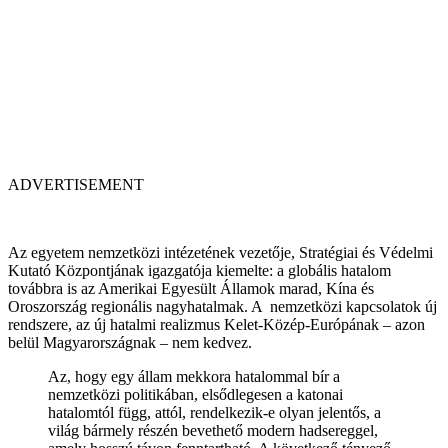
ADVERTISEMENT
Az egyetem nemzetközi intézetének vezetője, Stratégiai és Védelmi
Kutató Központjának igazgatója kiemelte: a globális hatalom
továbbra is az Amerikai Egyesült Államok marad, Kína és
Oroszország regionális nagyhatalmak. A nemzetközi kapcsolatok új
rendszere, az új hatalmi realizmus Kelet-Közép-Európának – azon
belül Magyarországnak – nem kedvez.
Az, hogy egy állam mekkora hatalommal bír a
nemzetközi politikában, elsődlegesen a katonai
hatalomtól függ, attól, rendelkezik-e olyan jelentős, a
világ bármely részén bevethető modern hadsereggel,