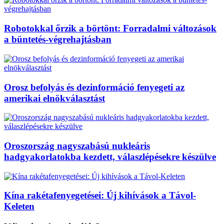
Robotokkal őrzik a börtönt: Forradalmi változások
a büntetés-végrehajtásban
Orosz befolyás és dezinformáció fenyegeti az
amerikai elnökválasztást
Oroszország nagyszabású nukleáris
hadgyakorlatokba kezdett, válaszlépésekre készülve
Kína rakétafenyegetései: Új kihívások a Távol-
Keleten