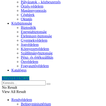
Pályázatok – közbeszerzés
Őrzés-védelem
Magánnyomozás
Céghírek
Oktatás
Közbiztonság
Biztosítók
Energiabiztonság
Élelmiszer-biztonság
Gyermekvédelem
Jogvédelem
Környezetvédelem
Szállítmánybiztonság
Pénz- és értékszállítás
Önvédelem
Fogyasztóvédelem
Katalógus
KONFERENCIA
No Result
View All Result
Rendvédelem
Belügyminisztérium