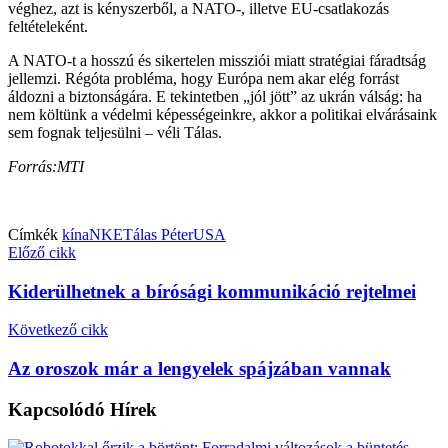
véghez, azt is kényszerből, a NATO-, illetve EU-csatlakozás
feltételeként.
A NATO-t a hosszú és sikertelen missziói miatt stratégiai fáradtság
jellemzi. Régóta probléma, hogy Európa nem akar elég forrást
áldozni a biztonságára. E tekintetben „jól jött” az ukrán válság: ha
nem költünk a védelmi képességeinkre, akkor a politikai elvárásaink
sem fognak teljesülni – véli Tálas.
Forrás:MTI
Címkék
kína
NKE
Tálas Péter
USA
Előző cikk
Kiderülhetnek a bírósági kommunikáció rejtelmei
Következő cikk
Az oroszok már a lengyelek spájzában vannak
Kapcsolódó
Hírek