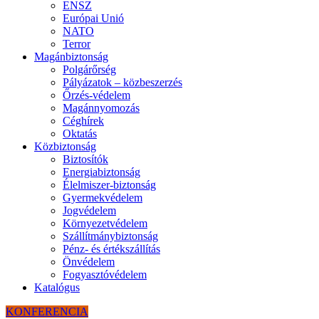
ENSZ
Európai Unió
NATO
Terror
Magánbiztonság
Polgárőrség
Pályázatok – közbeszerzés
Őrzés-védelem
Magánnyomozás
Céghírek
Oktatás
Közbiztonság
Biztosítók
Energiabiztonság
Élelmiszer-biztonság
Gyermekvédelem
Jogvédelem
Környezetvédelem
Szállítmánybiztonság
Pénz- és értékszállítás
Önvédelem
Fogyasztóvédelem
Katalógus
KONFERENCIA