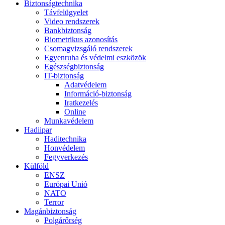
Biztonságtechnika
Távfelügyelet
Video rendszerek
Bankbiztonság
Biometrikus azonosítás
Csomagvizsgáló rendszerek
Egyenruha és védelmi eszközök
Egészségbiztonság
IT-biztonság
Adatvédelem
Információ-biztonság
Iratkezelés
Online
Munkavédelem
Hadiipar
Haditechnika
Honvédelem
Fegyverkezés
Külföld
ENSZ
Európai Unió
NATO
Terror
Magánbiztonság
Polgárőrség