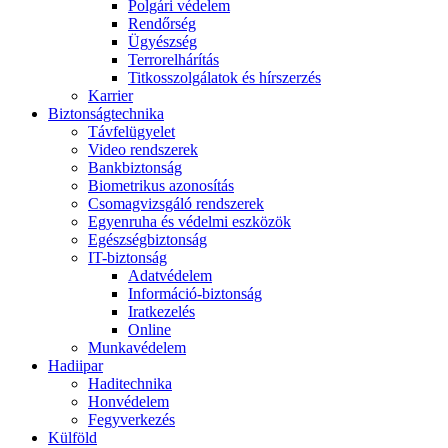
Polgári védelem
Rendőrség
Ügyészség
Terrorelhárítás
Titkosszolgálatok és hírszerzés
Karrier
Biztonságtechnika
Távfelügyelet
Video rendszerek
Bankbiztonság
Biometrikus azonosítás
Csomagvizsgáló rendszerek
Egyenruha és védelmi eszközök
Egészségbiztonság
IT-biztonság
Adatvédelem
Információ-biztonság
Iratkezelés
Online
Munkavédelem
Hadiipar
Haditechnika
Honvédelem
Fegyverkezés
Külföld