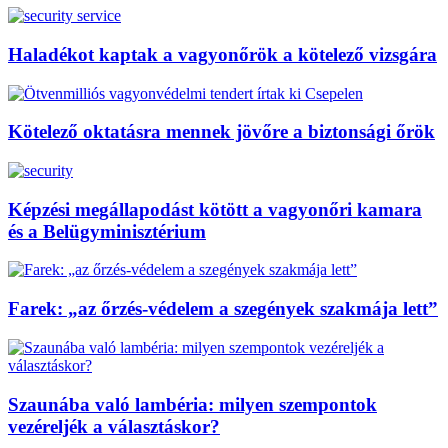
Haladékot kaptak a vagyonőrök a kötelező vizsgára
Kötelező oktatásra mennek jövőre a biztonsági őrök
Képzési megállapodást kötött a vagyonőri kamara
és a Belügyminisztérium
Farek: „az őrzés-védelem a szegények szakmája lett”
Szaunába való lambéria: milyen szempontok
vezéreljék a választáskor?