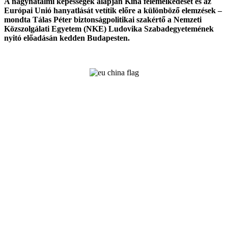
A nagyhatalmi képességek alapján Kína felemelkedését és az
Európai Unió hanyatlását vetítik előre a különböző elemzések –
mondta Tálas Péter biztonságpolitikai szakértő a Nemzeti
Közszolgálati Egyetem (NKE) Ludovika Szabadegyetemének
nyitó előadásán kedden Budapesten.