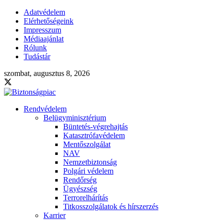
Adatvédelem
Elérhetőségeink
Impresszum
Médiaajánlat
Rólunk
Tudástár
szombat, augusztus 8, 2026
Rendvédelem
Belügyminisztérium
Büntetés-végrehajtás
Katasztrófavédelem
Mentőszolgálat
NAV
Nemzetbiztonság
Polgári védelem
Rendőrség
Ügyészség
Terrorelhárítás
Titkosszolgálatok és hírszerzés
Karrier