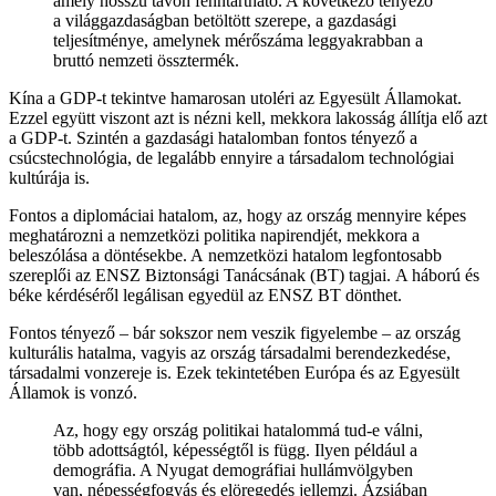
amely hosszú távon fenntartható. A következő tényező
a világgazdaságban betöltött szerepe, a gazdasági
teljesítménye, amelynek mérőszáma leggyakrabban a
bruttó nemzeti össztermék.
Kína a GDP-t tekintve hamarosan utoléri az Egyesült Államokat.
Ezzel együtt viszont azt is nézni kell, mekkora lakosság állítja elő azt
a GDP-t. Szintén a gazdasági hatalomban fontos tényező a
csúcstechnológia, de legalább ennyire a társadalom technológiai
kultúrája is.
Fontos a diplomáciai hatalom, az, hogy az ország mennyire képes
meghatározni a nemzetközi politika napirendjét, mekkora a
beleszólása a döntésekbe. A nemzetközi hatalom legfontosabb
szereplői az ENSZ Biztonsági Tanácsának (BT) tagjai. A háború és
béke kérdéséről legálisan egyedül az ENSZ BT dönthet.
Fontos tényező – bár sokszor nem veszik figyelembe – az ország
kulturális hatalma, vagyis az ország társadalmi berendezkedése,
társadalmi vonzereje is. Ezek tekintetében Európa és az Egyesült
Államok is vonzó.
Az, hogy egy ország politikai hatalommá tud-e válni,
több adottságtól, képességtől is függ. Ilyen például a
demográfia. A Nyugat demográfiai hullámvölgyben
van, népességfogyás és elöregedés jellemzi. Ázsiában