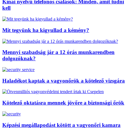
Kínai nyelvű telefonos csalások: Minden, amit tudni
kell
Mit tegyünk ha kigyullad a kémény?
Mennyi szabadság jár a 12 órás munkarendben
dolgozóknak?
Haladékot kaptak a vagyonőrök a kötelező vizsgára
Kötelező oktatásra mennek jövőre a biztonsági őrök
Képzési megállapodást kötött a vagyonőri kamara