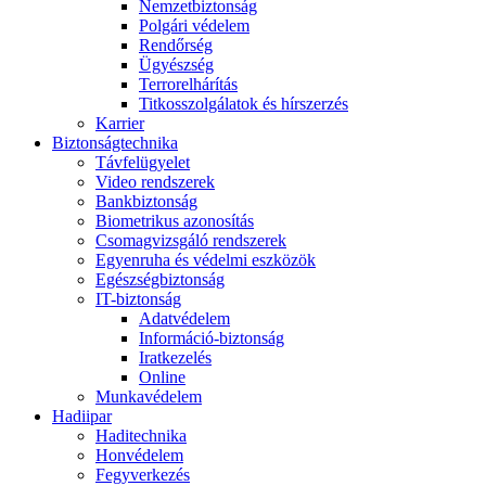
Nemzetbiztonság
Polgári védelem
Rendőrség
Ügyészség
Terrorelhárítás
Titkosszolgálatok és hírszerzés
Karrier
Biztonságtechnika
Távfelügyelet
Video rendszerek
Bankbiztonság
Biometrikus azonosítás
Csomagvizsgáló rendszerek
Egyenruha és védelmi eszközök
Egészségbiztonság
IT-biztonság
Adatvédelem
Információ-biztonság
Iratkezelés
Online
Munkavédelem
Hadiipar
Haditechnika
Honvédelem
Fegyverkezés