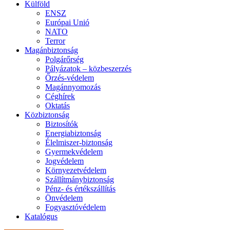
Külföld
ENSZ
Európai Unió
NATO
Terror
Magánbiztonság
Polgárőrség
Pályázatok – közbeszerzés
Őrzés-védelem
Magánnyomozás
Céghírek
Oktatás
Közbiztonság
Biztosítók
Energiabiztonság
Élelmiszer-biztonság
Gyermekvédelem
Jogvédelem
Környezetvédelem
Szállítmánybiztonság
Pénz- és értékszállítás
Önvédelem
Fogyasztóvédelem
Katalógus