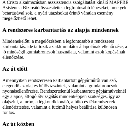
A Cristo alkalmazásban asszisztencia szolgáltatást kínáló MAPFRE
Asistencia Biztosító összesítette a legfontosabb lépéseket, amelyek
betartásával sok, a nyári utazásokat érintő váratlan esemény
megelőzhető lehet.
A rendszeres karbantartás az alapja mindennek
Mindenekelőtt, a megelőzésben a legfontosabb a rendszeres
karbantartás: ide tartozik az akkumulátor állapotának ellenőrzése, a
jó minőségű gumiabroncsok használata, valamint azok kopásának
ellenőrzése.
Az út előtt
Amennyiben rendszeresen karbantartott gépjárműről van szó,
elegendő az olaj és hűtővízszintek, valamint a gumiabroncsok
nyomásellenőrzése. Rendszertelenül karbantartott gépjárműveknél
egy alapos, átfogó átvizsgálás mindenképpen szükséges, így az
olajszint, a turbó, a légkondicionáló, a hűtő és fékrendszerek
ellenőriztetése, valamint a futómű helyes beállítása különösen
fontos.
Az út közben