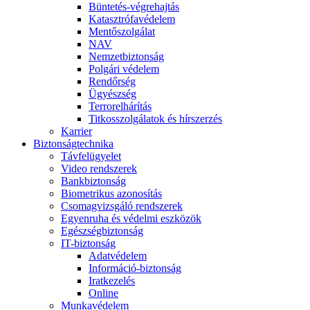
Büntetés-végrehajtás
Katasztrófavédelem
Mentőszolgálat
NAV
Nemzetbiztonság
Polgári védelem
Rendőrség
Ügyészség
Terrorelhárítás
Titkosszolgálatok és hírszerzés
Karrier
Biztonságtechnika
Távfelügyelet
Video rendszerek
Bankbiztonság
Biometrikus azonosítás
Csomagvizsgáló rendszerek
Egyenruha és védelmi eszközök
Egészségbiztonság
IT-biztonság
Adatvédelem
Információ-biztonság
Iratkezelés
Online
Munkavédelem