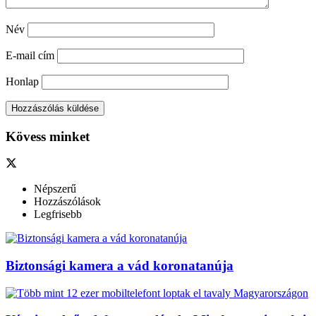
Név
E-mail cím
Honlap
Kövess minket
Népszerű
Hozzászólások
Legfrisebb
Biztonsági kamera a vád koronatanúja