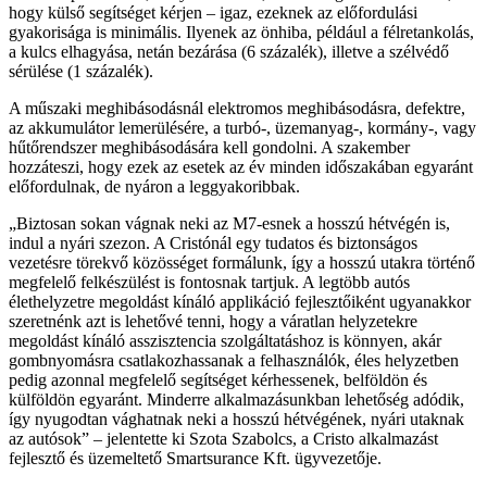
hogy külső segítséget kérjen – igaz, ezeknek az előfordulási
gyakorisága is minimális. Ilyenek az önhiba, például a félretankolás,
a kulcs elhagyása, netán bezárása (6 százalék), illetve a szélvédő
sérülése (1 százalék).
A műszaki meghibásodásnál elektromos meghibásodásra, defektre,
az akkumulátor lemerülésére, a turbó-, üzemanyag-, kormány-, vagy
hűtőrendszer meghibásodására kell gondolni. A szakember
hozzáteszi, hogy ezek az esetek az év minden időszakában egyaránt
előfordulnak, de nyáron a leggyakoribbak.
„Biztosan sokan vágnak neki az M7-esnek a hosszú hétvégén is,
indul a nyári szezon. A Cristónál egy tudatos és biztonságos
vezetésre törekvő közösséget formálunk, így a hosszú utakra történő
megfelelő felkészülést is fontosnak tartjuk. A legtöbb autós
élethelyzetre megoldást kínáló applikáció fejlesztőiként ugyanakkor
szeretnénk azt is lehetővé tenni, hogy a váratlan helyzetekre
megoldást kínáló asszisztencia szolgáltatáshoz is könnyen, akár
gombnyomásra csatlakozhassanak a felhasználók, éles helyzetben
pedig azonnal megfelelő segítséget kérhessenek, belföldön és
külföldön egyaránt. Minderre alkalmazásunkban lehetőség adódik,
így nyugodtan vághatnak neki a hosszú hétvégének, nyári utaknak
az autósok” – jelentette ki Szota Szabolcs, a Cristo alkalmazást
fejlesztő és üzemeltető Smartsurance Kft. ügyvezetője.