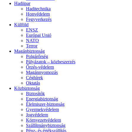
Hadiipar
Haditechnika
Honvédelem
Fegyverkezés
Külföld
ENSZ
Európai Unió
NATO
Terror
Magánbiztonság
Polgárőrség
Pályázatok – közbeszerzés
Őrzés-védelem
Magánnyomozás
Céghírek
Oktatás
Közbiztonság
Biztosítók
Energiabiztonság
Élelmiszer-biztonság
Gyermekvédelem
Jogvédelem
Környezetvédelem
Szállítmánybiztonság
Pénz- és értékszállítás