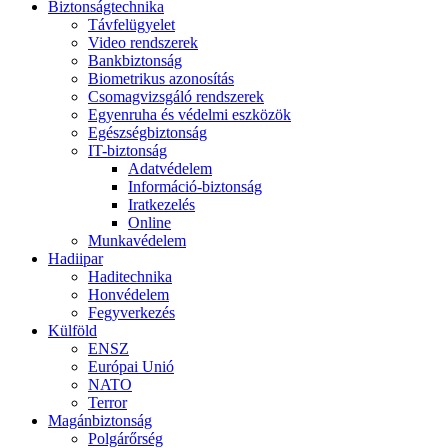
Biztonságtechnika
Távfelügyelet
Video rendszerek
Bankbiztonság
Biometrikus azonosítás
Csomagvizsgáló rendszerek
Egyenruha és védelmi eszközök
Egészségbiztonság
IT-biztonság
Adatvédelem
Információ-biztonság
Iratkezelés
Online
Munkavédelem
Hadiipar
Haditechnika
Honvédelem
Fegyverkezés
Külföld
ENSZ
Európai Unió
NATO
Terror
Magánbiztonság
Polgárőrség