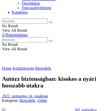
Önvédelem
Fogyasztóvédelem
Katalógus
No Result
View All Result
No Result
View All Result
Home
Közbiztonság
Biztosítók
Autózz biztonságban: kisokos a nyári
hosszabb utakra
2022. augusztus 14. vasárnap
Kategória:
Biztosítók
,
xSlide