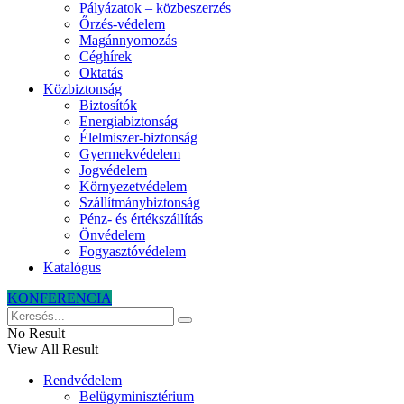
Pályázatok – közbeszerzés
Őrzés-védelem
Magánnyomozás
Céghírek
Oktatás
Közbiztonság
Biztosítók
Energiabiztonság
Élelmiszer-biztonság
Gyermekvédelem
Jogvédelem
Környezetvédelem
Szállítmánybiztonság
Pénz- és értékszállítás
Önvédelem
Fogyasztóvédelem
Katalógus
KONFERENCIA
No Result
View All Result
Rendvédelem
Belügyminisztérium