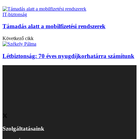
IT-biztonság
Támadás alatt a mobilfizetési rendszerek
Következő cikk
Létbiztonság: 70 éves nyugdíjkorhatárra számítunk
Szolgáltatásaink