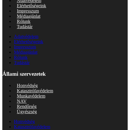
Adatvédelem
Elérhetőségeink
Impresszum
Médiaajánlat
Rólunk
Tudástár
Adatvédelem
Elérhetőségeink
Impresszum
Médiaajánlat
Rólunk
Tudástár
Állami szervezetek
Honvédség
Katasztrófavédelem
Munkavédelem
NAV
Rendőrség
Ügyészség
Honvédség
Katasztrófavédelem