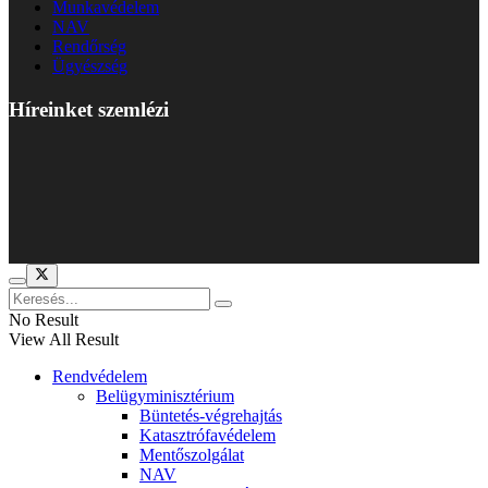
Munkavédelem
NAV
Rendőrség
Ügyészség
Híreinket szemlézi
No Result
View All Result
Rendvédelem
Belügyminisztérium
Büntetés-végrehajtás
Katasztrófavédelem
Mentőszolgálat
NAV