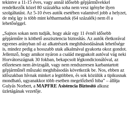
tekintve a 11-15 éves, vagy annál idősebb gépjárművekkel
rendelkezők közel 80 százaléka soha nem vesz igénybe ilyen
szolgáltatást. Az 5-10 éves autók esetében valamivel jobb a helyzet,
de még így is több mint kétharmaduk (64 százalék) nem él a
lehetőséggel.
„Sajnos sokan nem tudják, hogy akár egy 11 évnél idősebb
gépjárműre is köthető asszisztencia biztosítás. Az autók életkorával
egyenes arányban nő az alkatrészek meghibásodásának lehetősége
is, mindez pedig a hosszabb utak alkalmával gyakorta okoz gondot.
Jellemző, hogy amikor nyáron a család megpakolt autóval vág neki
Horvátországnak 30 fokban, bekapcsolt légkondicionálóval, az
előzetesen nem átvizsgált, vagy nem rendszeresen karbantartott
gépjárműnél műszaki meghibásodás következik be. Nos, ebben az
időszakban hívnak minket a legtöbben, és sok közülük a tipikusnak
mondható, ugyanakkor több esetben megelőzhető hiba” – állítja
Gulyás Norbert, a
MAPFRE Asistencia Biztosító
alkusz
üzletágának vezetője.