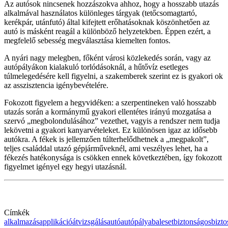
Az autósok nincsenek hozzászokva ahhoz, hogy a hosszabb utazás
alkalmával használatos különleges tárgyak (tetőcsomagtartó,
kerékpár, utánfutó) által kifejtett erőhatásoknak köszönhetően az
autó is másként reagál a különböző helyzetekben. Éppen ezért, a
megfelelő sebesség megválasztása kiemelten fontos.
A nyári nagy melegben, főként városi közlekedés során, vagy az
autópályákon kialakuló torlódásoknál, a hűtővíz esetleges
túlmelegedésére kell figyelni, a szakemberek szerint ez is gyakori ok
az asszisztencia igénybevételére.
Fokozott figyelem a hegyvidéken: a szerpentineken való hosszabb
utazás során a kormánymű gyakori ellentétes irányú mozgatása a
szervó „megbolondulásához” vezethet, vagyis a rendszer nem tudja
lekövetni a gyakori kanyarvételeket. Ez különösen igaz az idősebb
autókra. A fékek is jellemzően túlterhelődhetnek a „megpakolt”,
teljes családdal utazó gépjárműveknél, ami veszélyes lehet, ha a
fékezés hatékonysága is csökken ennek következtében, így fokozott
figyelmet igényel egy hegyi utazásnál.
Címkék
alkalmazás
applikáció
átvizsgálás
autó
autópálya
baleset
biztonságos
bizto