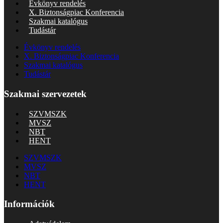
Évkönyv rendelés
X. Biztonságpiac Konferencia
Szakmai katalógus
Tudástár
Évkönyv rendelés
X. Biztonságpiac Konferencia
Szakmai katalógus
Tudástár
Szakmai szervezetek
SZVMSZK
MVSZ
NBT
HENT
SZVMSZK
MVSZ
NBT
HENT
Információk