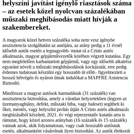
helyszíni javítást igénylő riasztások száma
– az esetek közel nyolcvan százalékában
műszaki meghibásodás miatt hívják a
szakembereket.
A magyarok közel hetven százaléka soha nem vesz igénybe
asszisztencia szolgáltatást az autójára, az arány pedig a 11 évnél
idősebb autók esetén a legnagyobb- mutat rá a Cristo autós
alkalmazás, magyar gépjárművezetők körében végzett kutatása. Egy
nem megfelelően karbantartott gépjármű, vagy egy idősebb alkatrész
egyaránt növeli a műszaki meghibásodások kockázatát, erre pedig
érdemes tudatosan készülni egy hosszabb út előtt– figyelmezteti a
hosszú hétvégén és nyáron útnak indulókat a MAPFRE Asistencia
Biztosító.
Mindössze a magyar autósok harmadának (31 százalék) van
asszisztencia biztosítása, amely a váratlan helyzetekben (legyen az
üzemanyaghiány, defekt, műszaki hiba, vagy baleset) segítheti ki
őket, mentés, vagy helyszíni javítás útján A Cristo autós alkalmazás
megbízásából készített, 2021. év végi reprezentatív kutatás arra is
rámutat, hogy közel azonos arányban (16 százalék és 15 százalék)
vannak azok, akik folyamatosan, vagy csak hosszabb autóutak
esetén, alkalmanként vásárolnak ilyen biztosítást. Az autók életkorát