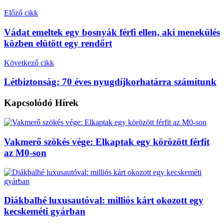
Előző cikk
Vádat emeltek egy bosnyák férfi ellen, aki menekülés
közben elütött egy rendőrt
Következő cikk
Létbiztonság: 70 éves nyugdíjkorhatárra számítunk
Kapcsolódó
Hírek
Vakmerő szökés vége: Elkaptak egy körözött férfit
az M0-son
Diákbalhé luxusautóval: milliós kárt okozott egy
kecskeméti gyárban