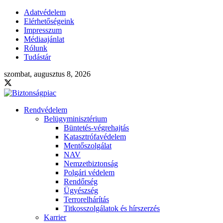
Adatvédelem
Elérhetőségeink
Impresszum
Médiaajánlat
Rólunk
Tudástár
szombat, augusztus 8, 2026
Rendvédelem
Belügyminisztérium
Büntetés-végrehajtás
Katasztrófavédelem
Mentőszolgálat
NAV
Nemzetbiztonság
Polgári védelem
Rendőrség
Ügyészség
Terrorelhárítás
Titkosszolgálatok és hírszerzés
Karrier