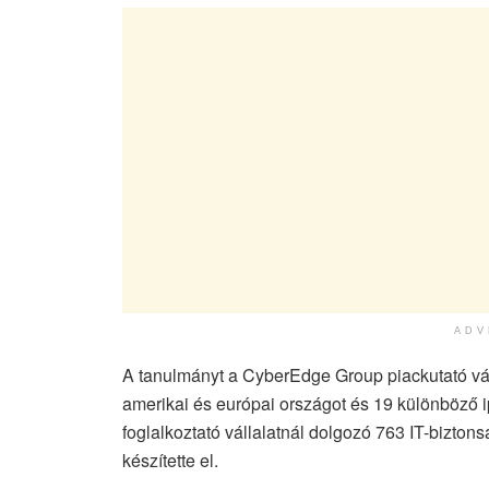
ADV
A tanulmányt a CyberEdge Group piackutató vá
amerikai és európai országot és 19 különböző i
foglalkoztató vállalatnál dolgozó 763 IT-bizt
készítette el.