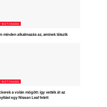
T-BIZTONSÁG
 minden alkalmazás az, aminek látszik
T-BIZTONSÁG
kerek a volán mögött: így vették át az
nyítást egy Nissan Leaf felett