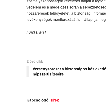
személyazonosságok kezelését tartják a legfon
védelem és a megelőzés során a sebezhetősége
hozzáférések felügyeletét, a biztonsági inform
tevékenységek monitorozását is – állapítja meg
Forrás: MTI
Előző cikk
Versenysorozat a biztonságos közleked
népszerűsítésére
Kapcsolódó
Hírek