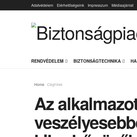
Adatvédelem
Elérhetőségeink
Impresszum
Médiaajánlat
RENDVÉDELEM
BIZTONSÁGTECHNIKA
HA
Home
Céghírek
Az alkalmazo
veszélyesebb