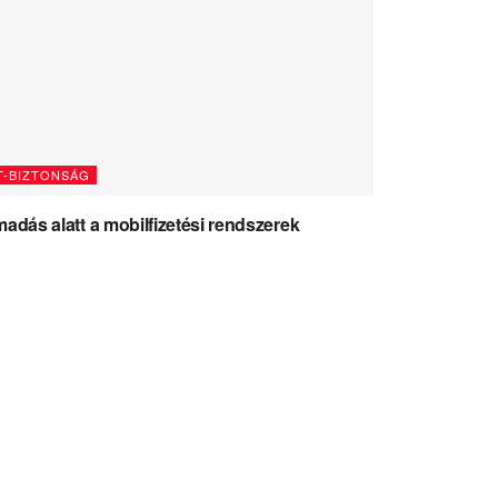
T-BIZTONSÁG
adás alatt a mobilfizetési rendszerek