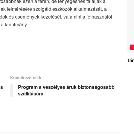
tosabbnak ezen a téren, de lényegesnek találják a
k felmérésére szolgáló eszközök alkalmazását, a
ációk és események kezelését, valamint a felhasználói
 a tanulmány.
I
Tám
Következő cikk
és
Program a veszélyes áruk biztonságosabb
szállítására