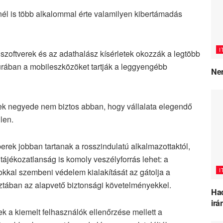
tnél is több alkalommal érte valamilyen kibertámadás
I
 szoftverek és az adathalász kísérletek okozzák a legtöbb
ktúrában a mobileszközöket tartják a leggyengébb
Nem
ek negyede nem biztos abban, hogy vállalata elegendő
len.
berek jobban tartanak a rosszindulatú alkalmazottaktól,
 tájékozatlanság is komoly veszélyforrás lehet: a
I
kkal szembeni védelem kialakítását az gátolja a
sztában az alapvető biztonsági követelményekkel.
Hac
irá
k a kiemelt felhasználók ellenőrzése mellett a