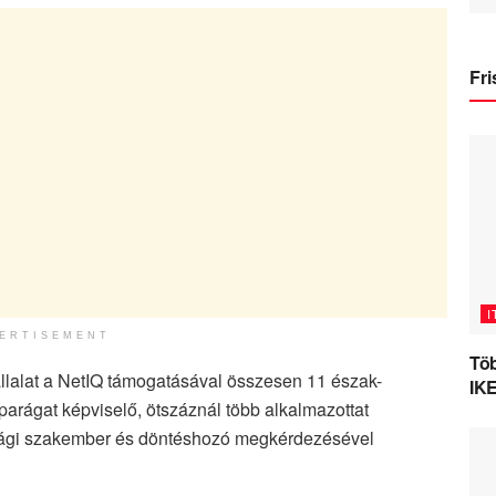
Fri
I
ERTISEMENT
Töb
llalat a NetIQ támogatásával összesen 11 észak-
IKE
parágat képviselő, ötszáznál több alkalmazottat
onsági szakember és döntéshozó megkérdezésével