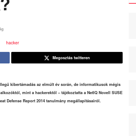
k?
ág
Megosztás twitteren
jellegű kibertámadás az elmúlt év során, de informatikusok mégis
llalkozóktól, mint a hackerektől – tájékoztatta a NetIQ Novell SUSE
eat Defense Report 2014 tanulmány megállapításairól.