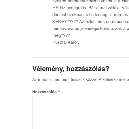
szakembereknek kellene vezetnie.A piaci
HR biztonságra is. Bár a mai vállalat-vál
döntéshozókban, a biztonsági ismerete
KÉNE?????? Az üzleti hírszerzésben közé
nemkívánatos jelenségei korlátozzák a 
még????
Pusztai Károly
Vélemény, hozzászólás?
Az e-mail címet nem tesszük közzé.
A kötelező mez
Hozzászólás
*