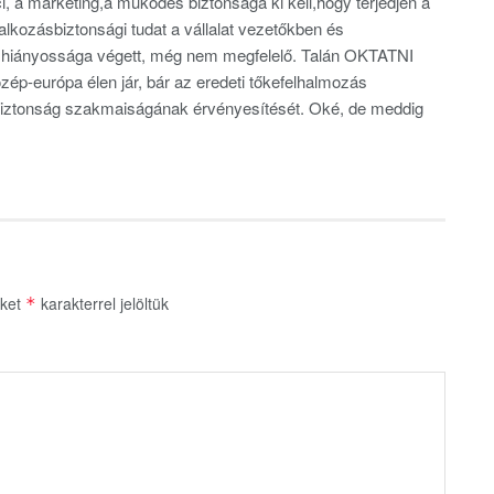
, a marketing,a működés biztonsága ki kell,hogy terjedjen a
lalkozásbiztonsági tudat a vállalat vezetőkben és
k hiányossága végett, még nem megfelelő. Talán OKTATNI
p-európa élen jár, bár az eredeti tőkefelhalmozás
biztonság szakmaiságának érvényesítését. Oké, de meddig
őket
karakterrel jelöltük
*