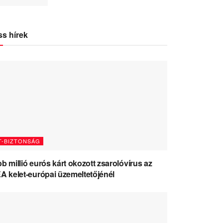
ss hírek
T-BIZTONSÁG
b millió eurós kárt okozott zsarolóvírus az
A kelet-európai üzemeltetőjénél