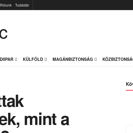
Rólunk
Tudástár
DIIPAR
KÜLFÖLD
MAGÁNBIZTONSÁG
KÖZBIZTONSÁ
Kö
ttak
ek, mint a