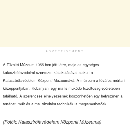
ADVERTISEMENT
A Tűzoltó Múzeum 1955-ben jött létre, majd az egységes
katasztrófavédelmi szervezet kialakulásával alakult a
Katasztrófavédelem Központi Múzeumává. A múzeum a főváros mértani
középpontjában, Kőbányán, egy ma is működő tűzoltóság épületében
található. A szerencsés elhelyezésnek köszönhetően egy helyszínen a
történeti múlt és a mai tűzoltási technikák is megismerhetőek.
(Fotók: Katasztrófavédelem Központi Múzeuma)