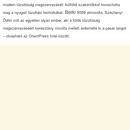
modern tűzoltóság megszervezését: külföldi szakértőkkel honosította
Berki Imre
meg a nyugati tűzoltási technikákat.
elmondta, Széchenyi
Ödön volt az egyetlen olyan ember, aki a török tűzoltóság
megszervezéséért keresztény mivolta mellett érdemelte ki a pasai rangot
– olvasható az OrientPress hírei között.