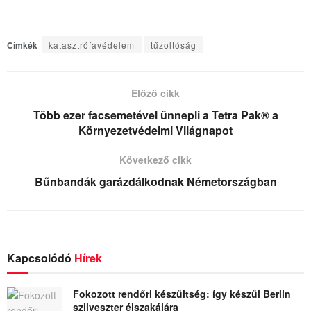
Címkék
katasztrófavédelem
tűzoltóság
Előző cikk
Több ezer facsemetével ünnepli a Tetra Pak® a
Környezetvédelmi Világnapot
Következő cikk
Bűnbandák garázdálkodnak Németországban
Kapcsolódó
Hírek
Fokozott rendőri készültség: így készül Berlin
szilveszter éjszakájára