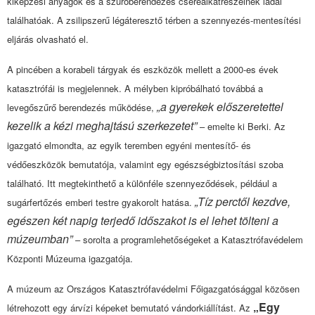
kiképzési anyagok és a szűrőberendezés cserealkatrészeinek ládái
találhatóak. A zsilipszerű légáteresztő térben a szennyezés-mentesítési
eljárás olvasható el.
A pincében a korabeli tárgyak és eszközök mellett a 2000-es évek
katasztrófái is megjelennek. A mélyben kipróbálható továbbá a
„a gyerekek előszeretettel
levegőszűrő berendezés működése,
kezelik a kézi meghajtású szerkezetet”
– emelte ki Berki. Az
igazgató elmondta, az egyik teremben egyéni mentesítő- és
védőeszközök bemutatója, valamint egy egészségbiztosítási szoba
található. Itt megtekinthető a különféle szennyeződések, például a
„Tíz perctől kezdve,
sugárfertőzés emberi testre gyakorolt hatása.
egészen két napig terjedő időszakot is el lehet tölteni a
múzeumban”
– sorolta a programlehetőségeket a Katasztrófavédelem
Központi Múzeuma igazgatója.
A múzeum az Országos Katasztrófavédelmi Főigazgatósággal közösen
„Egy
létrehozott egy árvízi képeket bemutató vándorkiállítást. Az