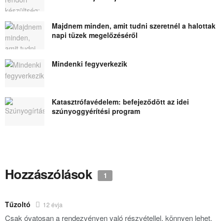
Majdnem minden, amit tudni szeretnél a halottak
napi tüzek megelőzéséről
Mindenki fegyverkezik
Katasztrófavédelem: befejeződött az idei
szúnyoggyérítési program
Hozzászólások
1
Tűzoltó
12 évja
Csak óvatosan a rendezvényen való részvétellel, könnyen lehet,