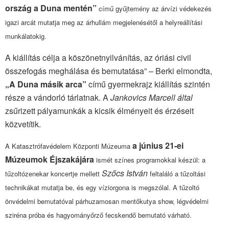
ország a Duna mentén”
című gyűjtemény az árvízi védekezés
igazi arcát mutatja meg az árhullám megjelenésétől a helyreállítási
munkálatokig.
A kiállítás célja a köszönetnyilvánítás, az óriási civil
összefogás meghálása és bemutatása” – Berki elmondta,
„A Duna másik arca”
című gyermekrajz kiállítás szintén
része a vándorló tárlatnak. A
Jankovics Marcell által
zsűrizett pályamunkák a kicsik élményeit és érzéseit
közvetítik.
a június 21-ei
A Katasztrófavédelem Központi Múzeuma
Múzeumok Éjszakájára
ismét színes programokkal készül: a
Szőcs István
tűzoltózenekar koncertje mellett
feltaláló a tűzoltási
technikákat mutatja be, és egy víziorgona is megszólal. A tűzoltó
önvédelmi bemutatóval párhuzamosan mentőkutya show, légvédelmi
sziréna próba és hagyományőrző fecskendő bemutató várható.