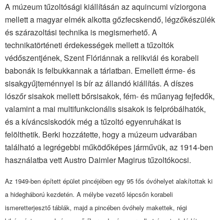
A múzeum tűzoltósági kiállításán az aquincumi víziorgona
mellett a magyar elmék alkotta gőzfecskendő, légzőkészülék
és szárazoltási technika is megismerhető. A
technikatörténeti érdekességek mellett a tűzoltók
védőszentjének, Szent Flóriánnak a relikviái és korabeli
babonák is felbukkannak a tárlatban. Emellett érme- és
sisakgyűjteménnyel is bír az állandó kiállítás. A díszes
lószőr sisakok mellett bőrsisakok, fém- és műanyag fejfedők,
valamint a mai multifunkcionális sisakok is felpróbálhatók,
és a kíváncsiskodók még a tűzoltó egyenruhákat is
felölthetik. Berki hozzátette, hogy a múzeum udvarában
található a legrégebbi működőképes járművük, az 1914-ben
használatba vett Austro Daimler Magirus tűzoltókocsi.
Az 1949-ben épített épület pincéjében egy 95 fős óvóhelyet alakítottak ki
a hidegháború kezdetén. A mélybe vezető lépcsőn korabeli
ismeretterjesztő táblák, majd a pincében óvóhely makettek, régi