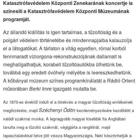
Katasztrófavédelem Központi Zenekarának koncertje is
színesíti
a Katasztrófavédelem Központi Múzeumának
programját.
Az állandó kiállítás is igen tartalmas, a tűzoltóság és a
polgári védelem történetébe és mindennapjaiba kalauzolja
el a látogatókat. A tárlaton a világ egyetlen, római korból
fennmaradt víziorgona-rekonstrukciójának dallamait is
meghallgathatjuk, korabeli tűzoltóautókba ülhetünk be,
továbbá egy eredeti óvóhely mélyébe is leereszkedhetünk.
A kőbányai múzeum színes programkínálatát a Rádió Orient
műsorában
Berki Imre
igazgató mutatta be.
Az 1870-es évektől indult el a törekvés a magyar tűzoltóság emlékeinek
Széchenyi Ödön
megőrzésére, majd
kezdeményezésére kezdődött a
valódi szakmai munka. A legnagyobb magyar kisebbik fia Angliában
tanulta meg a tűzoltó szakmát, végigjárta a ranglétrát, majd
tapasztalatokkal telve jött vissza Magyarországra. Neki köszönhetjük a