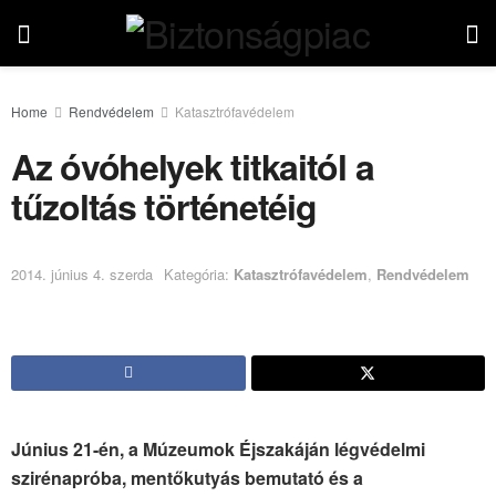
Home
Rendvédelem
Katasztrófavédelem
Az óvóhelyek titkaitól a
tűzoltás történetéig
2014. június 4. szerda
Kategória:
Katasztrófavédelem
,
Rendvédelem
Június 21-én, a Múzeumok Éjszakáján légvédelmi
szirénapróba, mentőkutyás bemutató és a