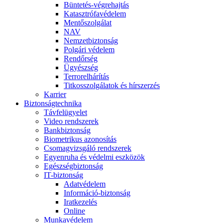
Büntetés-végrehajtás
Katasztrófavédelem
Mentőszolgálat
NAV
Nemzetbiztonság
Polgári védelem
Rendőrség
Ügyészség
Terrorelhárítás
Titkosszolgálatok és hírszerzés
Karrier
Biztonságtechnika
Távfelügyelet
Video rendszerek
Bankbiztonság
Biometrikus azonosítás
Csomagvizsgáló rendszerek
Egyenruha és védelmi eszközök
Egészségbiztonság
IT-biztonság
Adatvédelem
Információ-biztonság
Iratkezelés
Online
Munkavédelem