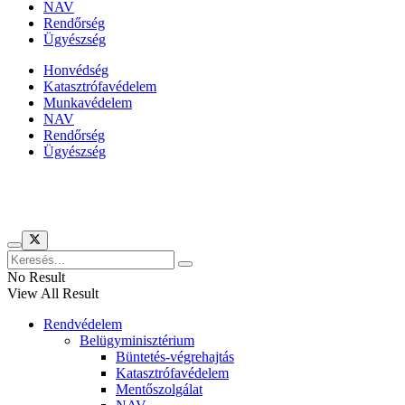
NAV
Rendőrség
Ügyészség
Honvédség
Katasztrófavédelem
Munkavédelem
NAV
Rendőrség
Ügyészség
Híreinket szemlézi
No Result
View All Result
Rendvédelem
Belügyminisztérium
Büntetés-végrehajtás
Katasztrófavédelem
Mentőszolgálat