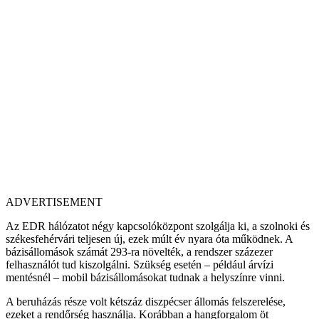
ADVERTISEMENT
Az EDR hálózatot négy kapcsolóközpont szolgálja ki, a szolnoki és
székesfehérvári teljesen új, ezek múlt év nyara óta működnek. A
bázisállomások számát 293-ra növelték, a rendszer százezer
felhasználót tud kiszolgálni. Szükség esetén – például árvízi
mentésnél – mobil bázisállomásokat tudnak a helyszínre vinni.
A beruházás része volt kétszáz diszpécser állomás felszerelése,
ezeket a rendőrség használja. Korábban a hangforgalom öt