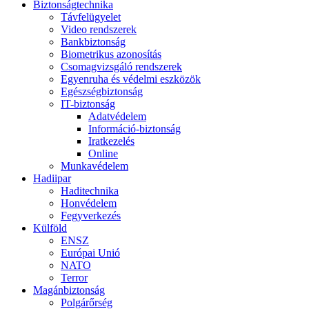
Biztonságtechnika
Távfelügyelet
Video rendszerek
Bankbiztonság
Biometrikus azonosítás
Csomagvizsgáló rendszerek
Egyenruha és védelmi eszközök
Egészségbiztonság
IT-biztonság
Adatvédelem
Információ-biztonság
Iratkezelés
Online
Munkavédelem
Hadiipar
Haditechnika
Honvédelem
Fegyverkezés
Külföld
ENSZ
Európai Unió
NATO
Terror
Magánbiztonság
Polgárőrség