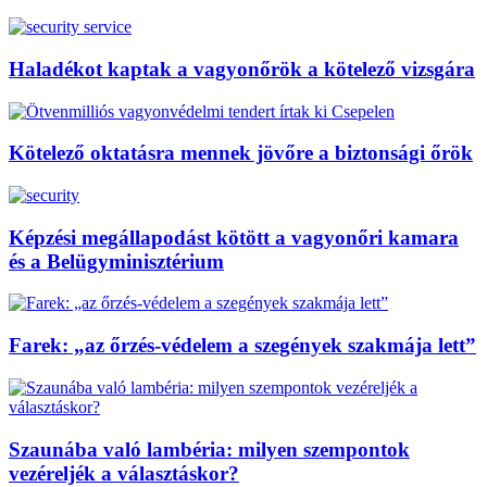
Haladékot kaptak a vagyonőrök a kötelező vizsgára
Kötelező oktatásra mennek jövőre a biztonsági őrök
Képzési megállapodást kötött a vagyonőri kamara
és a Belügyminisztérium
Farek: „az őrzés-védelem a szegények szakmája lett”
Szaunába való lambéria: milyen szempontok
vezéreljék a választáskor?