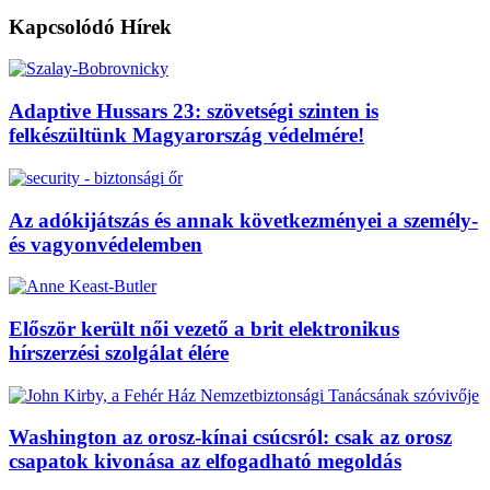
Kapcsolódó
Hírek
Adaptive Hussars 23: szövetségi szinten is
felkészültünk Magyarország védelmére!
Az adókijátszás és annak következményei a személy-
és vagyonvédelemben
Először került női vezető a brit elektronikus
hírszerzési szolgálat élére
Washington az orosz-kínai csúcsról: csak az orosz
csapatok kivonása az elfogadható megoldás