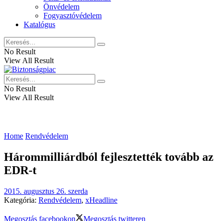
Önvédelem
Fogyasztóvédelem
Katalógus
No Result
View All Result
No Result
View All Result
Home
Rendvédelem
Hárommilliárdból fejlesztették tovább az
EDR-t
2015. augusztus 26. szerda
Kategória:
Rendvédelem
,
xHeadline
Megosztás facebookon
Megosztás twitteren