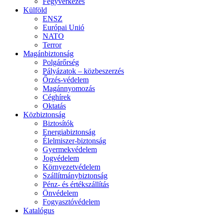
Fegyverkezés
Külföld
ENSZ
Európai Unió
NATO
Terror
Magánbiztonság
Polgárőrség
Pályázatok – közbeszerzés
Őrzés-védelem
Magánnyomozás
Céghírek
Oktatás
Közbiztonság
Biztosítók
Energiabiztonság
Élelmiszer-biztonság
Gyermekvédelem
Jogvédelem
Környezetvédelem
Szállítmánybiztonság
Pénz- és értékszállítás
Önvédelem
Fogyasztóvédelem
Katalógus