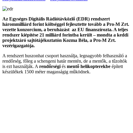
Az Egységes Digitális Rádiótávközlő (EDR) rendszert
hárommilliárd forint költséggel fejlesztette tovább a Pro-M Zrt.
vezette konzorcium, a beruházást az EU finanszírozta. A teljes
rendszer kiépítése 21 milliárd forintba került – mondta a keddi
projektzáró sajtótájékoztatón Kozma Béla, a Pro-M Zrt.
vezérigazgatója.
A rendszert huszonhat csoport használja, legnagyobb felhasználó a
rendőrség, főleg a schengeni határ mentén, de a mentők, a tűzoltók
is ezt használják. A
rendőrségi
és
mentő helikopterekbe
épített
készülékek 1500 méter magasságig működnek.