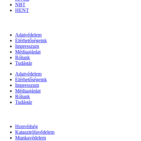
NBT
HENT
Információk
Adatvédelem
Elérhetőségeink
Impresszum
Médiaajánlat
Rólunk
Tudástár
Adatvédelem
Elérhetőségeink
Impresszum
Médiaajánlat
Rólunk
Tudástár
Állami szervezetek
Honvédség
Katasztrófavédelem
Munkavédelem