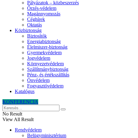
Pályázatok – közbeszerzés
Őrzés-védelem
Magánnyomozás
Céghírek
Oktatás
Közbiztonság
Biztosítók
Energiabiztonság
Élelmiszer-biztonság
Gyermekvédelem
Jogvédelem
Környezetvédelem
Szállítmánybiztonság
Pénz- és értékszállítás
Önvédelem
Fogyasztóvédelem
Katalógus
KONFERENCIA
No Result
View All Result
Rendvédelem
Belügyminisztérium