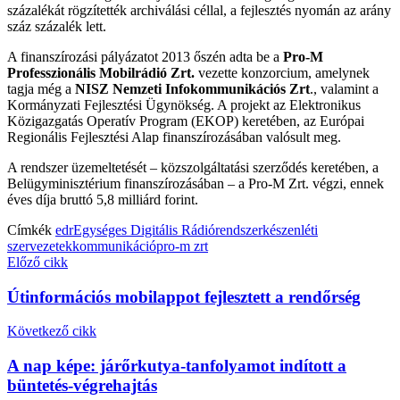
százalékát rögzítették archiválási céllal, a fejlesztés nyomán az arány
száz százalék lett.
A finanszírozási pályázatot 2013 őszén adta be a
Pro-M
Professzionális Mobilrádió Zrt.
vezette konzorcium, amelynek
tagja még a
NISZ Nemzeti Infokommunikációs Zrt
., valamint a
Kormányzati Fejlesztési Ügynökség. A projekt az Elektronikus
Közigazgatás Operatív Program (EKOP) keretében, az Európai
Regionális Fejlesztési Alap finanszírozásában valósult meg.
A rendszer üzemeltetését – közszolgáltatási szerződés keretében, a
Belügyminisztérium finanszírozásában – a Pro-M Zrt. végzi, ennek
éves díja bruttó 5,8 milliárd forint.
Címkék
edr
Egységes Digitális Rádiórendszer
készenléti
szervezetek
kommunikáció
pro-m zrt
Előző cikk
Útinformációs mobilappot fejlesztett a rendőrség
Következő cikk
A nap képe: járőrkutya-tanfolyamot indított a
büntetés-végrehajtás