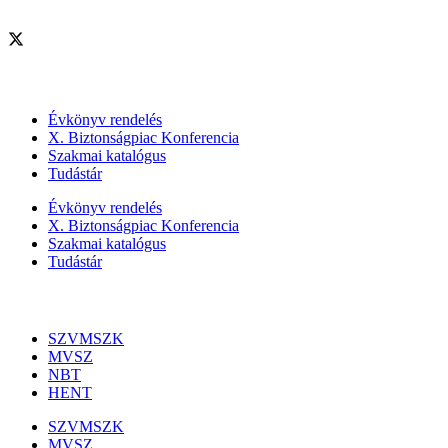
Szolgáltatásaink
Évkönyv rendelés
X. Biztonságpiac Konferencia
Szakmai katalógus
Tudástár
Évkönyv rendelés
X. Biztonságpiac Konferencia
Szakmai katalógus
Tudástár
Szakmai szervezetek
SZVMSZK
MVSZ
NBT
HENT
SZVMSZK
MVSZ