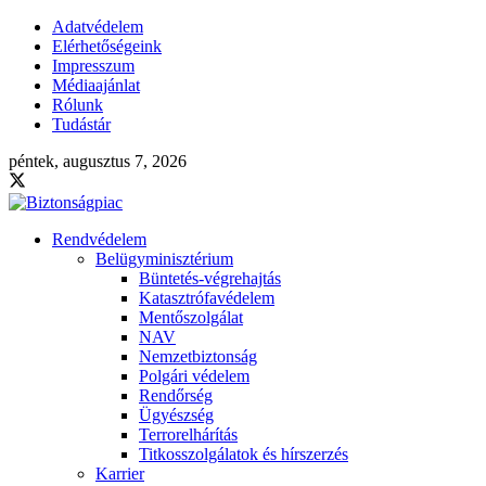
Adatvédelem
Elérhetőségeink
Impresszum
Médiaajánlat
Rólunk
Tudástár
péntek, augusztus 7, 2026
Rendvédelem
Belügyminisztérium
Büntetés-végrehajtás
Katasztrófavédelem
Mentőszolgálat
NAV
Nemzetbiztonság
Polgári védelem
Rendőrség
Ügyészség
Terrorelhárítás
Titkosszolgálatok és hírszerzés
Karrier