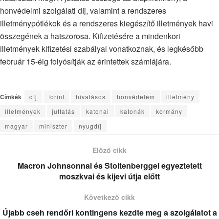
honvédelmi szolgálati díj, valamint a rendszeres
illetménypótlékok és a rendszeres kiegészítő illetmények havi
összegének a hatszorosa. Kifizetésére a mindenkori
illetmények kifizetési szabályai vonatkoznak, és legkésőbb
február 15-éig folyósítják az érintettek számlájára.
Címkék
díj
forint
hivatásos
honvédelem
illetmény
illetmények
juttatás
katonai
katonák
kormány
magyar
miniszter
nyugdíj
Előző cikk
Macron Johnsonnal és Stoltenberggel egyeztetett
moszkvai és kijevi útja előtt
Következő cikk
Újabb cseh rendőri kontingens kezdte meg a szolgálatot a