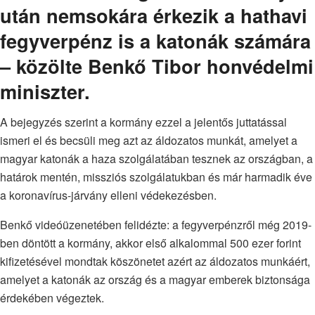
után nemsokára érkezik a hathavi
fegyverpénz is a katonák számára
– közölte Benkő Tibor honvédelmi
miniszter.
A bejegyzés szerint a kormány ezzel a jelentős juttatással
ismeri el és becsüli meg azt az áldozatos munkát, amelyet a
magyar katonák a haza szolgálatában tesznek az országban, a
határok mentén, missziós szolgálatukban és már harmadik éve
a koronavírus-járvány elleni védekezésben.
Benkő videóüzenetében felidézte: a fegyverpénzről még 2019-
ben döntött a kormány, akkor első alkalommal 500 ezer forint
kifizetésével mondtak köszönetet azért az áldozatos munkáért,
amelyet a katonák az ország és a magyar emberek biztonsága
érdekében végeztek.