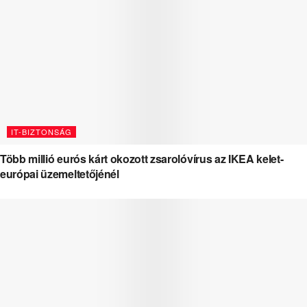
IT-BIZTONSÁG
Több millió eurós kárt okozott zsarolóvírus az IKEA kelet-
európai üzemeltetőjénél