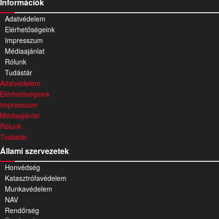
Információk
Adatvédelem
Elérhetőségeink
Impresszum
Médiaajánlat
Rólunk
Tudástár
Adatvédelem
Elérhetőségeink
Impresszum
Médiaajánlat
Rólunk
Tudástár
Állami szervezetek
Honvédség
Katasztrófavédelem
Munkavédelem
NAV
Rendőrség