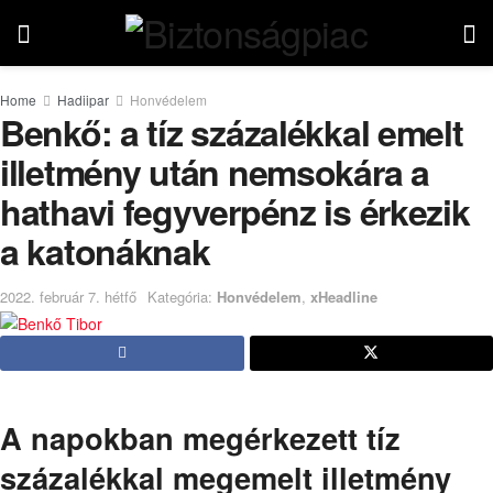
Home
Hadiipar
Honvédelem
Benkő: a tíz százalékkal emelt
illetmény után nemsokára a
hathavi fegyverpénz is érkezik
a katonáknak
2022. február 7. hétfő
Kategória:
Honvédelem
,
xHeadline
A napokban megérkezett tíz
százalékkal megemelt illetmény