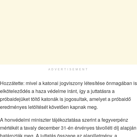
ADVERTISEMENT
Hozzátette: mivel a katonai jogviszony létesítése önmagában is
elköteleződés a haza védelme iránt, így a juttatásra a
próbaidejüket töltő katonák is jogosultak, amelyet a próbaidő
eredményes letöltését követően kapnak meg.
A honvédelmi miniszter tájékoztatása szerint a fegyverpénz
mértékét a tavaly december 31-én érvényes távolléti díj alapján
határozták meg. A juttatás összege az alapilletmény, a