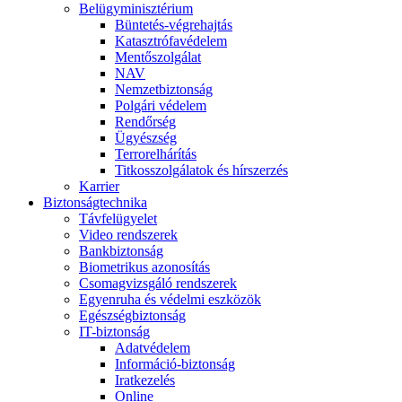
Belügyminisztérium
Büntetés-végrehajtás
Katasztrófavédelem
Mentőszolgálat
NAV
Nemzetbiztonság
Polgári védelem
Rendőrség
Ügyészség
Terrorelhárítás
Titkosszolgálatok és hírszerzés
Karrier
Biztonságtechnika
Távfelügyelet
Video rendszerek
Bankbiztonság
Biometrikus azonosítás
Csomagvizsgáló rendszerek
Egyenruha és védelmi eszközök
Egészségbiztonság
IT-biztonság
Adatvédelem
Információ-biztonság
Iratkezelés
Online