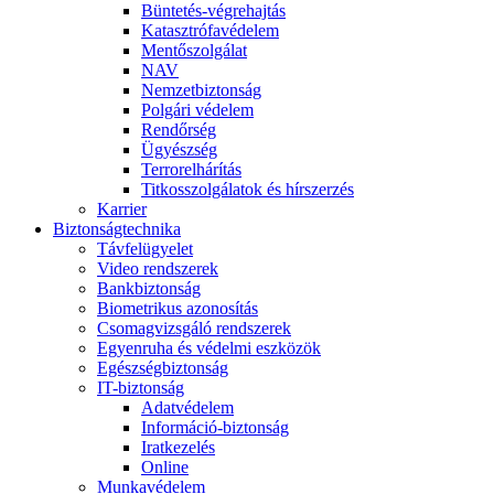
Büntetés-végrehajtás
Katasztrófavédelem
Mentőszolgálat
NAV
Nemzetbiztonság
Polgári védelem
Rendőrség
Ügyészség
Terrorelhárítás
Titkosszolgálatok és hírszerzés
Karrier
Biztonságtechnika
Távfelügyelet
Video rendszerek
Bankbiztonság
Biometrikus azonosítás
Csomagvizsgáló rendszerek
Egyenruha és védelmi eszközök
Egészségbiztonság
IT-biztonság
Adatvédelem
Információ-biztonság
Iratkezelés
Online
Munkavédelem