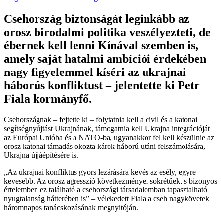
Csehország biztonságát leginkább az
orosz birodalmi politika veszélyezteti, de
ébernek kell lenni Kínával szemben is,
amely saját hatalmi ambíciói érdekében
nagy figyelemmel kíséri az ukrajnai
háborús konfliktust – jelentette ki Petr
Fiala kormányfő.
Csehországnak – fejtette ki – folytatnia kell a civil és a katonai
segítségnyújtást Ukrajnának, támogatnia kell Ukrajna integrációját
az Európai Unióba és a NATO-ba, ugyanakkor fel kell készülnie az
orosz katonai támadás okozta károk háború utáni felszámolására,
Ukrajna újjáépítésére is.
„Az ukrajnai konfliktus gyors lezárására kevés az esély, egyre
kevesebb. Az orosz agresszió következményei sokrétűek, s bizonyos
értelemben ez található a csehországi társadalomban tapasztalható
nyugtalanság hátterében is” – vélekedett Fiala a cseh nagykövetek
háromnapos tanácskozásának megnyitóján.