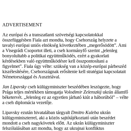
ADVERTISEMENT
Az európai és a transzatlanti szövetségi kapcsolatokkal
összefüggésben Fiala azt mondta, hogy Csehország helyzete a
tavalyi európai uniós elnökség következtében „megerősödött”. Ami
a Visegrádi Csoportot illeti, a cseh kormányfő szerint „jelenleg
bonyolultabb a politikai együttműködés, ezért a gyakorlati
kérdésekben való együttműködésre kell összpontosítani a
figyelmet”. Fiala úgy vélte: szükség van a közép-európai párbeszéd
kiszélesítésére, Csehországnak erősítenie kell stratégiai kapcsolatait
Németországgal és Ausztriával.
Jan Lipavsky
cseh külügyminiszter beszédében leszögezte, hogy
Prága teljes mértékben támogatja
Volodimir Zelenszkij
ukrán államfő
béketervét. „Jelenleg ez az egyetlen járható kiút a háborúból” – vélte
a cseh diplomácia vezetője.
Lipavsky ezután hivatalában tárgyalt
Dmitro Kuleba
ukrán
külügyminiszterrel, aki a közös sajtótájékoztató után beszédet
mondott a cseh nagykövetek előtt. Az ukrán külügyminiszter
felszólalásában azt mondta, hogy az ukrajnai konfliktus