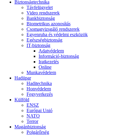
Biztonságtechnika
Távfelügyelet
Video rendszerek
Bankbiztonság
Biometrikus azonosítás
Csomagvizsgáló rendszerek
Egyenruha és védelmi eszközök
Egészségbiztonság
IT-biztonság
Adatvédelem
Információ-biztonság
Iratkezelés
Online
Munkavédelem
Hadiipar
Haditechnika
Honvédelem
Fegyverkezés
Külföld
ENSZ
Európai Unió
NATO
Terror
Magánbiztonság
Polgárőrség