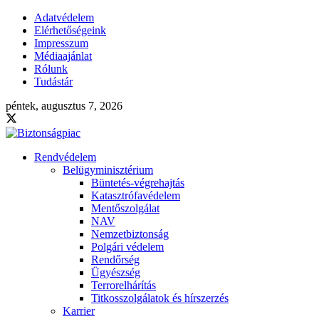
Adatvédelem
Elérhetőségeink
Impresszum
Médiaajánlat
Rólunk
Tudástár
péntek, augusztus 7, 2026
Rendvédelem
Belügyminisztérium
Büntetés-végrehajtás
Katasztrófavédelem
Mentőszolgálat
NAV
Nemzetbiztonság
Polgári védelem
Rendőrség
Ügyészség
Terrorelhárítás
Titkosszolgálatok és hírszerzés
Karrier