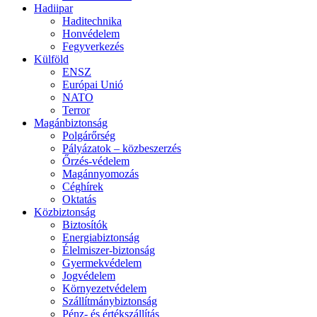
Hadiipar
Haditechnika
Honvédelem
Fegyverkezés
Külföld
ENSZ
Európai Unió
NATO
Terror
Magánbiztonság
Polgárőrség
Pályázatok – közbeszerzés
Őrzés-védelem
Magánnyomozás
Céghírek
Oktatás
Közbiztonság
Biztosítók
Energiabiztonság
Élelmiszer-biztonság
Gyermekvédelem
Jogvédelem
Környezetvédelem
Szállítmánybiztonság
Pénz- és értékszállítás