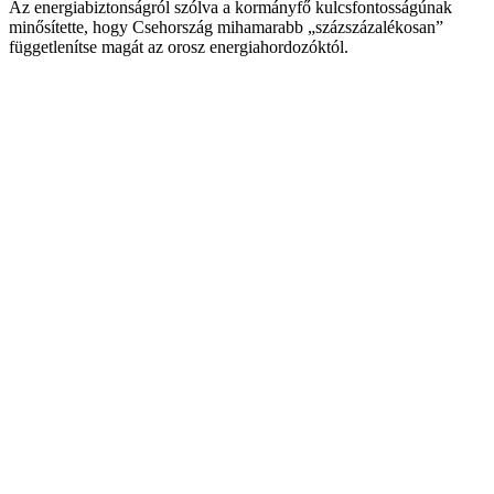
Az energiabiztonságról szólva a kormányfő kulcsfontosságúnak
minősítette, hogy Csehország mihamarabb „százszázalékosan”
függetlenítse magát az orosz energiahordozóktól.