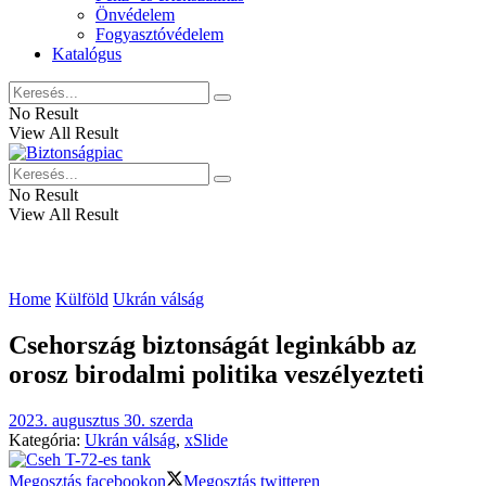
Önvédelem
Fogyasztóvédelem
Katalógus
No Result
View All Result
No Result
View All Result
Home
Külföld
Ukrán válság
Csehország biztonságát leginkább az
orosz birodalmi politika veszélyezteti
2023. augusztus 30. szerda
Kategória:
Ukrán válság
,
xSlide
Megosztás facebookon
Megosztás twitteren