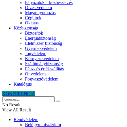
Pályázatok – közbeszerzés
Őrzés-védelem
Magánnyomozás
Céghírek
Oktatás
Közbiztonság
Biztosítók
Energiabiztonság
Élelmiszer-biztonság
Gyermekvédelem
Jogvédelem
Környezetvédelem
Szállítmánybiztonság
Pénz- és értékszállítás
Önvédelem
Fogyasztóvédelem
Katalógus
KONFERENCIA
No Result
View All Result
Rendvédelem
Belügyminisztérium