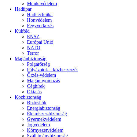
Munkavédelem
Hadiipar
Haditechnika
Honvédelem
Fegyverkezés
Külföld
ENSZ
Európai Unió
NATO
Terror
Magánbiztonság
Polgárőrség
Pályázatok – közbeszerzés
Őrzés-védelem
Magánnyomozás
Céghírek
Oktatás
Közbiztonság
Biztosítók
Energiabiztonság
Élelmiszer-biztonság
Gyermekvédelem
Jogvédelem
Környezetvédelem
Szállítmánybiztonság