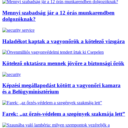
Mennyi szabadság jár a 12 órás munkarendben
dolgozóknak?
Haladékot kaptak a vagyonőrök a kötelező vizsgára
Kötelező oktatásra mennek jövőre a biztonsági őrök
Képzési megállapodást kötött a vagyonőri kamara
és a Belügyminisztérium
Farek: „az őrzés-védelem a szegények szakmája lett”