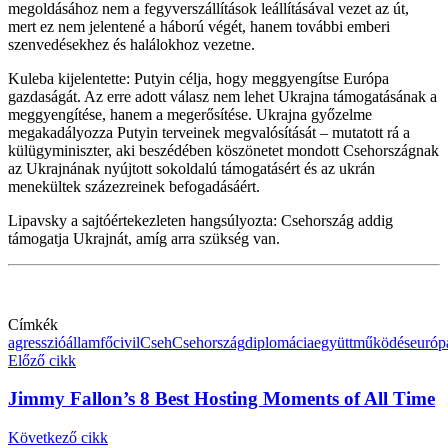
megoldásához nem a fegyverszállítások leállításával vezet az út,
mert ez nem jelentené a háború végét, hanem további emberi
szenvedésekhez és halálokhoz vezetne.
Kuleba kijelentette: Putyin célja, hogy meggyengítse Európa
gazdaságát. Az erre adott válasz nem lehet Ukrajna támogatásának a
meggyengítése, hanem a megerősítése. Ukrajna győzelme
megakadályozza Putyin terveinek megvalósítását – mutatott rá a
külügyminiszter, aki beszédében köszönetet mondott Csehországnak
az Ukrajnának nyújtott sokoldalú támogatásért és az ukrán
menekültek százezreinek befogadásáért.
Lipavsky a sajtóértekezleten hangsúlyozta: Csehország addig
támogatja Ukrajnát, amíg arra szükség van.
Címkék
agresszió
államfő
civil
Cseh
Csehország
diplomácia
együttműködés
európ
Előző cikk
Jimmy Fallon’s 8 Best Hosting Moments of All Time
Következő cikk