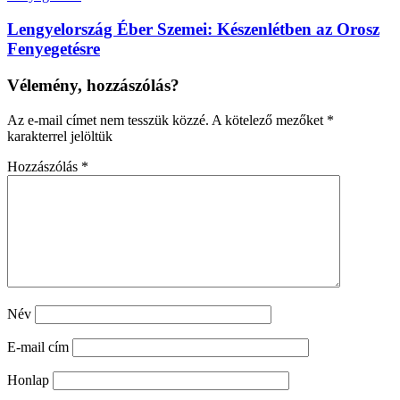
Lengyelország Éber Szemei: Készenlétben az Orosz
Fenyegetésre
Vélemény, hozzászólás?
Az e-mail címet nem tesszük közzé.
A kötelező mezőket
*
karakterrel jelöltük
Hozzászólás
*
Név
E-mail cím
Honlap