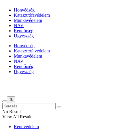
Honvédség
Katasztrófavédelem
Munkavédelem
NAV
Rendőrség
Ügyészség
Honvédség
Katasztrófavédelem
Munkavédelem
NAV
Rendőrség
Ügyészség
Híreinket szemlézi
No Result
View All Result
Rendvédelem