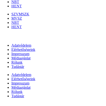
NBT
HENT
SZVMSZK
MVSZ
NBT
HENT
Információk
Adatvédelem
Elérhetőségeink
Impresszum
Médiaajánlat
Rólunk
Tudástár
Adatvédelem
Elérhetőségeink
Impresszum
Médiaajánlat
Rólunk
Tudástár
Állami szervezetek