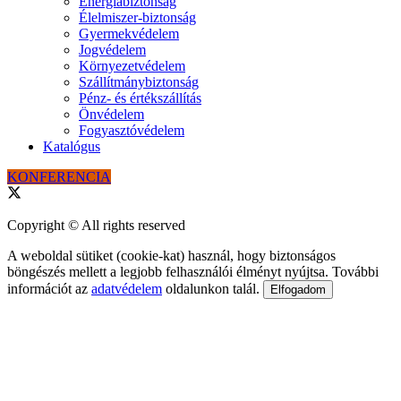
Energiabiztonság
Élelmiszer-biztonság
Gyermekvédelem
Jogvédelem
Környezetvédelem
Szállítmánybiztonság
Pénz- és értékszállítás
Önvédelem
Fogyasztóvédelem
Katalógus
KONFERENCIA
Copyright © All rights reserved
A weboldal sütiket (cookie-kat) használ, hogy biztonságos
böngészés mellett a legjobb felhasználói élményt nyújtsa. További
információt az
adatvédelem
oldalunkon talál.
Elfogadom