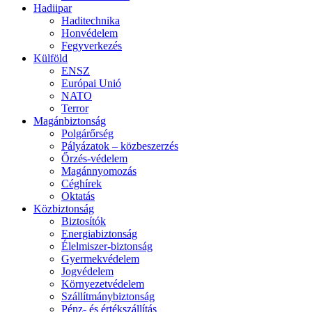
Hadiipar
Haditechnika
Honvédelem
Fegyverkezés
Külföld
ENSZ
Európai Unió
NATO
Terror
Magánbiztonság
Polgárőrség
Pályázatok – közbeszerzés
Őrzés-védelem
Magánnyomozás
Céghírek
Oktatás
Közbiztonság
Biztosítók
Energiabiztonság
Élelmiszer-biztonság
Gyermekvédelem
Jogvédelem
Környezetvédelem
Szállítmánybiztonság
Pénz- és értékszállítás