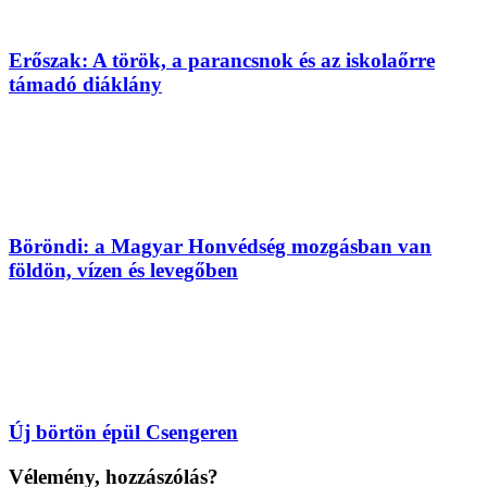
Erőszak: A török, a parancsnok és az iskolaőrre
támadó diáklány
Böröndi: a Magyar Honvédség mozgásban van
földön, vízen és levegőben
Új börtön épül Csengeren
Vélemény, hozzászólás?