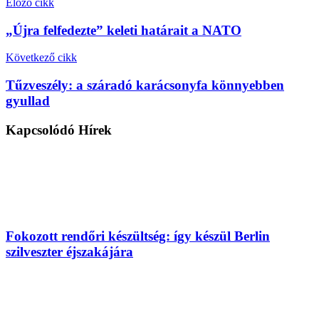
Előző cikk
„Újra felfedezte” keleti határait a NATO
Következő cikk
Tűzveszély: a száradó karácsonyfa könnyebben
gyullad
Kapcsolódó
Hírek
Fokozott rendőri készültség: így készül Berlin
szilveszter éjszakájára