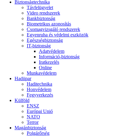
Biztonságtechnika
Távfelügyelet
Video rendszerek
Bankbiztonság
Biometrikus azonosítás
Csomagvizsgáló rendszerek
Egyenruha és védelmi eszközök
Egészségbiztonság
IT-biztonság
Adatvédelem
Információ-biztonság
Iratkezelés
Online
Munkavédelem
Hadiipar
Haditechnika
Honvédelem
Fegyverkezés
Külföld
ENSZ
Európai Unió
NATO
Terror
Magánbiztonság
Polgárőrség