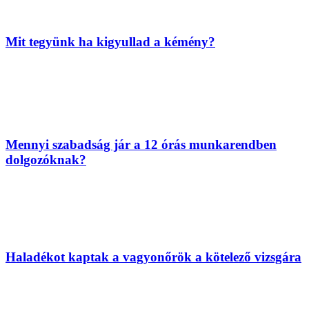
Mit tegyünk ha kigyullad a kémény?
Mennyi szabadság jár a 12 órás munkarendben
dolgozóknak?
Haladékot kaptak a vagyonőrök a kötelező vizsgára