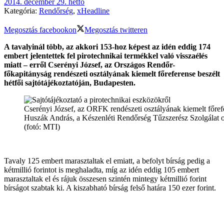
2014. december 29. hétfő
Kategória:
Rendőrség
,
xHeadline
Megosztás facebookon
Megosztás twitteren
A tavalyinál több, az akkori 153-hoz képest az idén eddig 174
embert jelentettek fel pirotechnikai termékkel való visszaélés
miatt – erről Cserényi József, az Országos Rendőr-
főkapitányság rendészeti osztályának kiemelt főreferense beszélt
hétfői sajtótájékoztatóján, Budapesten.
Cserényi József, az ORFK rendészeti osztályának kiemelt főref
Huszák András, a Készenléti Rendőrség Tűzszerész Szolgálat o
(fotó: MTI)
Tavaly 125 embert marasztaltak el emiatt, a befolyt bírság pedig a
kétmillió forintot is meghaladta, míg az idén eddig 105 embert
marasztaltak el és rájuk összesen szintén mintegy kétmillió forint
bírságot szabtak ki. A kiszabható bírság felső határa 150 ezer forint.