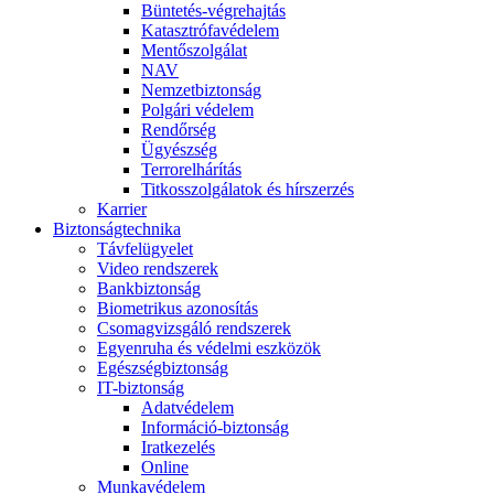
Büntetés-végrehajtás
Katasztrófavédelem
Mentőszolgálat
NAV
Nemzetbiztonság
Polgári védelem
Rendőrség
Ügyészség
Terrorelhárítás
Titkosszolgálatok és hírszerzés
Karrier
Biztonságtechnika
Távfelügyelet
Video rendszerek
Bankbiztonság
Biometrikus azonosítás
Csomagvizsgáló rendszerek
Egyenruha és védelmi eszközök
Egészségbiztonság
IT-biztonság
Adatvédelem
Információ-biztonság
Iratkezelés
Online
Munkavédelem