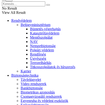
No Result
View All Result
Rendvédelem
Belügyminisztérium
Büntetés-végrehajtás
Katasztrófavédelem
Mentőszolgálat
NAV
Nemzetbiztonság
Polgári védelem
Rendőrség
Ügyészség
Terrorelhárítás
Titkosszolgálatok és hírszerzés
Karrier
Biztonságtechnika
Távfelügyelet
Video rendszerek
Bankbiztonság
Biometrikus azonosítás
Csomagvizsgáló rendszerek
Egyenruha és védelmi eszközök
Egészségbiztonság