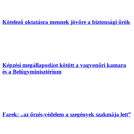
Kötelező oktatásra mennek jövőre a biztonsági őrök
Képzési megállapodást kötött a vagyonőri kamara
és a Belügyminisztérium
Farek: „az őrzés-védelem a szegények szakmája lett”