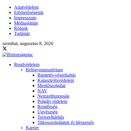
Adatvédelem
Elérhetőségeink
Impresszum
Médiaajánlat
Rólunk
Tudástár
szombat, augusztus 8, 2026
Rendvédelem
Belügyminisztérium
Büntetés-végrehajtás
Katasztrófavédelem
Mentőszolgálat
NAV
Nemzetbiztonság
Polgári védelem
Rendőrség
Ügyészség
Terrorelhárítás
Titkosszolgálatok és hírszerzés
Karrier