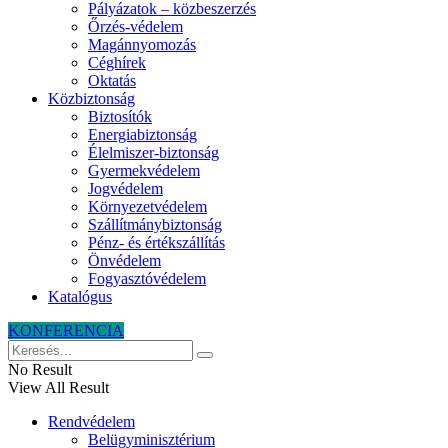
Pályázatok – közbeszerzés
Őrzés-védelem
Magánnyomozás
Céghírek
Oktatás
Közbiztonság
Biztosítók
Energiabiztonság
Élelmiszer-biztonság
Gyermekvédelem
Jogvédelem
Környezetvédelem
Szállítmánybiztonság
Pénz- és értékszállítás
Önvédelem
Fogyasztóvédelem
Katalógus
KONFERENCIA
No Result
View All Result
Rendvédelem
Belügyminisztérium