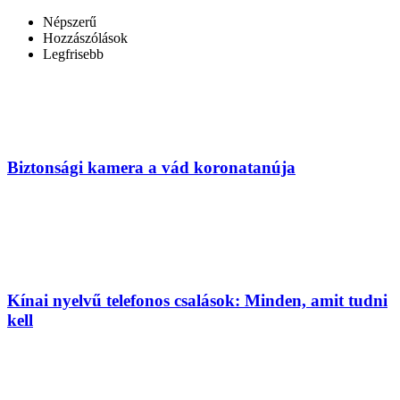
Népszerű
Hozzászólások
Legfrisebb
Biztonsági kamera a vád koronatanúja
Kínai nyelvű telefonos csalások: Minden, amit tudni
kell