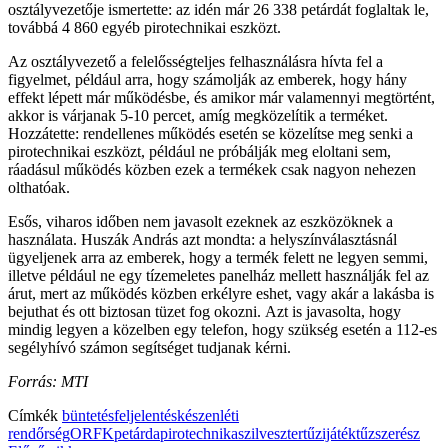
osztályvezetője ismertette: az idén már 26 338 petárdát foglaltak le,
továbbá 4 860 egyéb pirotechnikai eszközt.
Az osztályvezető a felelősségteljes felhasználásra hívta fel a
figyelmet, például arra, hogy számolják az emberek, hogy hány
effekt lépett már működésbe, és amikor már valamennyi megtörtént,
akkor is várjanak 5-10 percet, amíg megközelítik a terméket.
Hozzátette: rendellenes működés esetén se közelítse meg senki a
pirotechnikai eszközt, például ne próbálják meg eloltani sem,
ráadásul működés közben ezek a termékek csak nagyon nehezen
olthatóak.
Esős, viharos időben nem javasolt ezeknek az eszközöknek a
használata. Huszák András azt mondta: a helyszínválasztásnál
ügyeljenek arra az emberek, hogy a termék felett ne legyen semmi,
illetve például ne egy tízemeletes panelház mellett használják fel az
árut, mert az működés közben erkélyre eshet, vagy akár a lakásba is
bejuthat és ott biztosan tüzet fog okozni. Azt is javasolta, hogy
mindig legyen a közelben egy telefon, hogy szükség esetén a 112-es
segélyhívó számon segítséget tudjanak kérni.
Forrás: MTI
Címkék
büntetés
feljelentés
készenléti
rendőrség
ORFK
petárda
pirotechnika
szilveszter
tűzijáték
tűzszerész