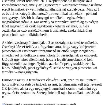
Cserényi József felidézte: 2011 szeptembere óta hatályos az a
kormányrendelet, amely az úgynevezett 3-as pirotechnikai osztályba
sorolt termékek év végi felhasználhatóságát szabályozza. Míg az 1-
es és a 2-es kategóriába tartozó pirotechnikai termékek – például
tortagyertya, kisebb hatóanyagú termékek – egész évben
megvásárolhatóak, a 3-as osztályba tartozókat kizárólag év végén
lehet megvenni és csak nagykorúak tehetik ezt meg. A 4-es
osztályba tartozó eszközök nem árusíthatók, azokat kizárólag
pirotechnikusok működtethetik.
Az idén vasárnaptól árusítják a 3-as osztályba tartozó termékeket.
Cserényi József felhívta a figyelmet arra, hogy vagy kifejezetten
pirotechnikai eszközöket forgalmazó üzletből, vagy ideiglenes,
engedéllyel rendelkező elárusítóhelyről vásároljanak az emberek.
Utóbbit úgy lehet ellenőrizni, hogy a legális árusoknak ki kell
függeszteniük az engedélyüket, az eladók pedig szakképzettek.
Kocsi hátuljából, piaci gyékényről senki se vegyen pirotechnikai
terméket – hangsúlyozta.
Elmondta azt is, a termékeket címkézni kell, ezen fel kell tüntetni,
hogy milyen osztályba tartozik az áru, tartalmaznia kell úgynevezett
CE-jelölést, alatta egy négyjegyű tanúsítási számot, valamint egy
regisztrációs számot is. Szerepelnie kell rajta használati utasításnak
is.