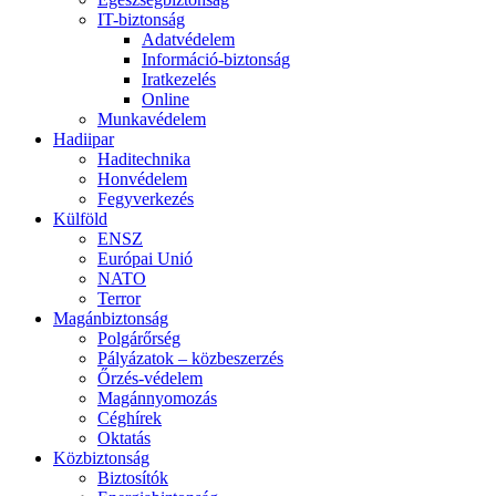
IT-biztonság
Adatvédelem
Információ-biztonság
Iratkezelés
Online
Munkavédelem
Hadiipar
Haditechnika
Honvédelem
Fegyverkezés
Külföld
ENSZ
Európai Unió
NATO
Terror
Magánbiztonság
Polgárőrség
Pályázatok – közbeszerzés
Őrzés-védelem
Magánnyomozás
Céghírek
Oktatás
Közbiztonság
Biztosítók