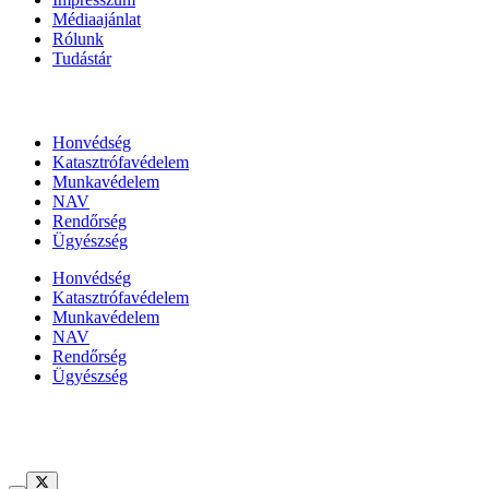
Médiaajánlat
Rólunk
Tudástár
Állami szervezetek
Honvédség
Katasztrófavédelem
Munkavédelem
NAV
Rendőrség
Ügyészség
Honvédség
Katasztrófavédelem
Munkavédelem
NAV
Rendőrség
Ügyészség
Híreinket szemlézi