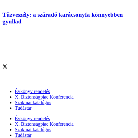
Tűzveszély: a száradó karácsonyfa könnyebben
gyullad
Szolgáltatásaink
Évkönyv rendelés
X. Biztonságpiac Konferencia
Szakmai katalógus
Tudástár
Évkönyv rendelés
X. Biztonságpiac Konferencia
Szakmai katalógus
Tudástár