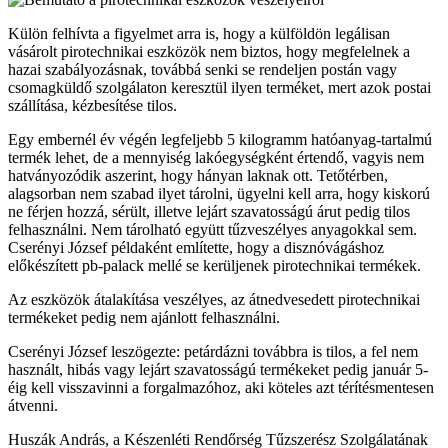
Külön felhívta a figyelmet arra is, hogy a külföldön legálisan
vásárolt pirotechnikai eszközök nem biztos, hogy megfelelnek a
hazai szabályozásnak, továbbá senki se rendeljen postán vagy
csomagküldő szolgálaton keresztül ilyen terméket, mert azok postai
szállítása, kézbesítése tilos.
Egy embernél év végén legfeljebb 5 kilogramm hatóanyag-tartalmú
termék lehet, de a mennyiség lakóegységként értendő, vagyis nem
hatványozódik aszerint, hogy hányan laknak ott. Tetőtérben,
alagsorban nem szabad ilyet tárolni, ügyelni kell arra, hogy kiskorú
ne férjen hozzá, sérült, illetve lejárt szavatosságú árut pedig tilos
felhasználni. Nem tárolható együtt tűzveszélyes anyagokkal sem.
Cserényi József példaként említette, hogy a disznóvágáshoz
előkészített pb-palack mellé se kerüljenek pirotechnikai termékek.
Az eszközök átalakítása veszélyes, az átnedvesedett pirotechnikai
termékeket pedig nem ajánlott felhasználni.
Cserényi József leszögezte: petárdázni továbbra is tilos, a fel nem
használt, hibás vagy lejárt szavatosságú termékeket pedig január 5-
éig kell visszavinni a forgalmazóhoz, aki köteles azt térítésmentesen
átvenni.
Huszák András, a Készenléti Rendőrség Tűzszerész Szolgálatának