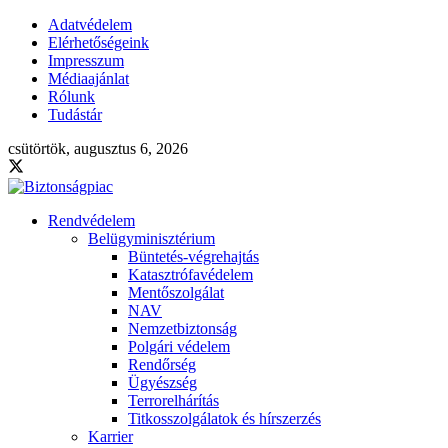
Adatvédelem
Elérhetőségeink
Impresszum
Médiaajánlat
Rólunk
Tudástár
csütörtök, augusztus 6, 2026
Rendvédelem
Belügyminisztérium
Büntetés-végrehajtás
Katasztrófavédelem
Mentőszolgálat
NAV
Nemzetbiztonság
Polgári védelem
Rendőrség
Ügyészség
Terrorelhárítás
Titkosszolgálatok és hírszerzés
Karrier