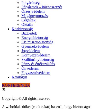
Polgárőrség
Pályázatok – közbeszerzés
Őrzés-védelem
Magánnyomozás
Céghírek
Oktatás
Közbiztonság
Biztosítók
Energiabiztonság
Élelmiszer-biztonság
Gyermekvédelem
Jogvédelem
Környezetvédelem
Szállítmánybiztonság
Pénz- és értékszállítás
Önvédelem
Fogyasztóvédelem
Katalógus
KONFERENCIA
Copyright © All rights reserved
A weboldal sütiket (cookie-kat) használ, hogy biztonságos