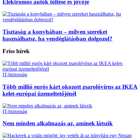
Elektromos autók töltése és jövője
Tisztaság a konyhában – milyen szereket
használhatsz, ha vendéglátásban dolgozol?
Friss hírek
IT-biztonság
Több millió eurós kárt okozott zsarolóvírus az IKEA
kelet-európai üzemeltetőjénél
IT-biztonság
Nem minden alkalmazás az, aminek látszik