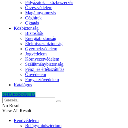
Pályázatok – közbeszerzés
Őrzés-védelem
Magánnyomozás
Céghírek
Oktatás
Közbiztonság
Biztosítók
Energiabiztonság
Élelmiszer-biztonság
Gyermekvédelem
Jogvédelem
Környezetvédelem
Szállítmánybiztonság
Pénz- és értékszállítás
Önvédelem
Fogyasztóvédelem
Katalógus
KONFERENCIA
No Result
View All Result
Rendvédelem
Belügyminisztérium