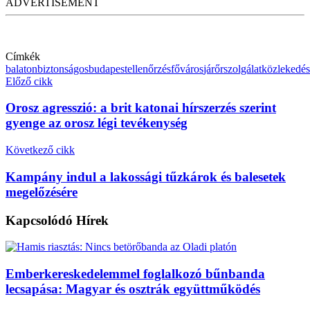
ADVERTISEMENT
Címkék
balaton
biztonságos
budapest
ellenőrzés
főváros
járőrszolgálat
közlekedés
Előző cikk
Orosz agresszió: a brit katonai hírszerzés szerint
gyenge az orosz légi tevékenység
Következő cikk
Kampány indul a lakossági tűzkárok és balesetek
megelőzésére
Kapcsolódó
Hírek
Emberkereskedelemmel foglalkozó bűnbanda
lecsapása: Magyar és osztrák együttműködés