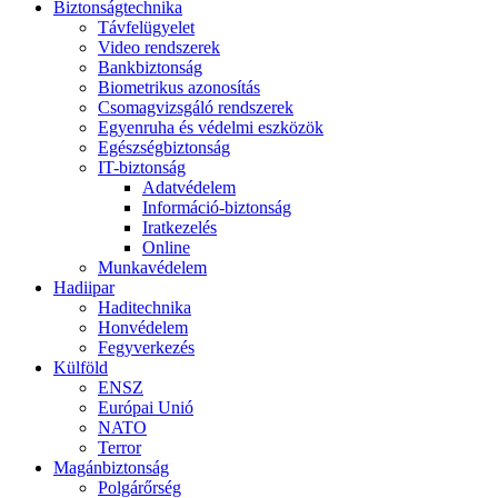
Biztonságtechnika
Távfelügyelet
Video rendszerek
Bankbiztonság
Biometrikus azonosítás
Csomagvizsgáló rendszerek
Egyenruha és védelmi eszközök
Egészségbiztonság
IT-biztonság
Adatvédelem
Információ-biztonság
Iratkezelés
Online
Munkavédelem
Hadiipar
Haditechnika
Honvédelem
Fegyverkezés
Külföld
ENSZ
Európai Unió
NATO
Terror
Magánbiztonság
Polgárőrség