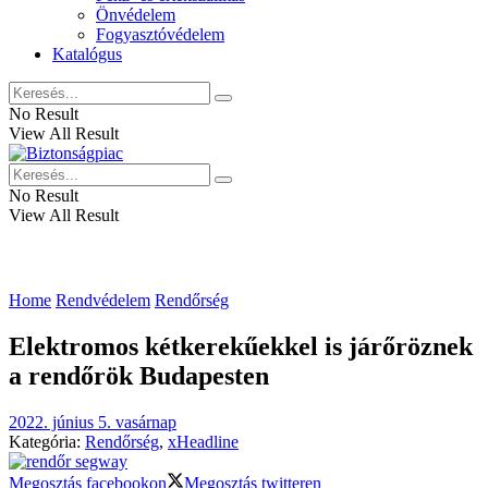
Önvédelem
Fogyasztóvédelem
Katalógus
No Result
View All Result
No Result
View All Result
Home
Rendvédelem
Rendőrség
Elektromos kétkerekűekkel is járőröznek
a rendőrök Budapesten
2022. június 5. vasárnap
Kategória:
Rendőrség
,
xHeadline
Megosztás facebookon
Megosztás twitteren