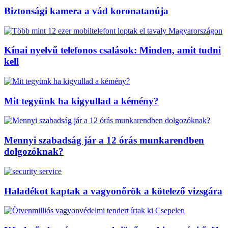
Biztonsági kamera a vád koronatanúja
Kínai nyelvű telefonos csalások: Minden, amit tudni
kell
Mit tegyünk ha kigyullad a kémény?
Mennyi szabadság jár a 12 órás munkarendben
dolgozóknak?
Haladékot kaptak a vagyonőrök a kötelező vizsgára