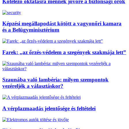
Kötelező oktatásra mennek jövőre a biztonsági őrök
Képzési megállapodást kötött a vagyonőri kamara
és a Belügyminisztérium
Farek: „az őrzés-védelem a szegények szakmája lett”
Szaunába való lambéria: milyen szempontok
vezéreljék a választáskor?
A vérplazmaadás jelentősége és feltételei