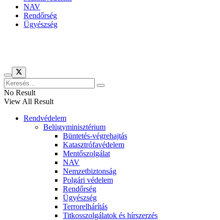
NAV
Rendőrség
Ügyészség
Híreinket szemlézi
No Result
View All Result
Rendvédelem
Belügyminisztérium
Büntetés-végrehajtás
Katasztrófavédelem
Mentőszolgálat
NAV
Nemzetbiztonság
Polgári védelem
Rendőrség
Ügyészség
Terrorelhárítás
Titkosszolgálatok és hírszerzés