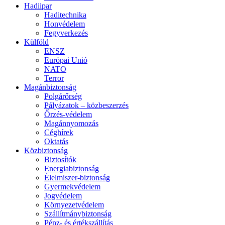
Hadiipar
Haditechnika
Honvédelem
Fegyverkezés
Külföld
ENSZ
Európai Unió
NATO
Terror
Magánbiztonság
Polgárőrség
Pályázatok – közbeszerzés
Őrzés-védelem
Magánnyomozás
Céghírek
Oktatás
Közbiztonság
Biztosítók
Energiabiztonság
Élelmiszer-biztonság
Gyermekvédelem
Jogvédelem
Környezetvédelem
Szállítmánybiztonság
Pénz- és értékszállítás