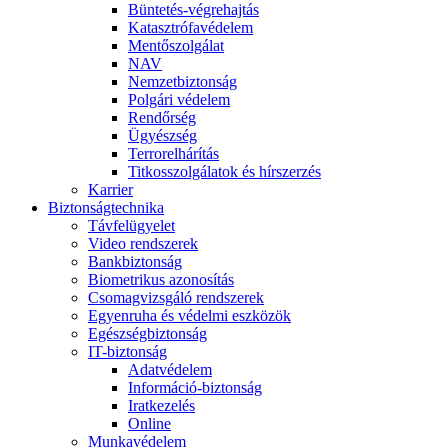
Büntetés-végrehajtás
Katasztrófavédelem
Mentőszolgálat
NAV
Nemzetbiztonság
Polgári védelem
Rendőrség
Ügyészség
Terrorelhárítás
Titkosszolgálatok és hírszerzés
Karrier
Biztonságtechnika
Távfelügyelet
Video rendszerek
Bankbiztonság
Biometrikus azonosítás
Csomagvizsgáló rendszerek
Egyenruha és védelmi eszközök
Egészségbiztonság
IT-biztonság
Adatvédelem
Információ-biztonság
Iratkezelés
Online
Munkavédelem