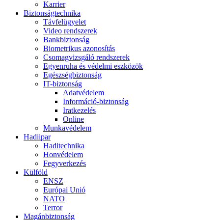
Karrier
Biztonságtechnika
Távfelügyelet
Video rendszerek
Bankbiztonság
Biometrikus azonosítás
Csomagvizsgáló rendszerek
Egyenruha és védelmi eszközök
Egészségbiztonság
IT-biztonság
Adatvédelem
Információ-biztonság
Iratkezelés
Online
Munkavédelem
Hadiipar
Haditechnika
Honvédelem
Fegyverkezés
Külföld
ENSZ
Európai Unió
NATO
Terror
Magánbiztonság