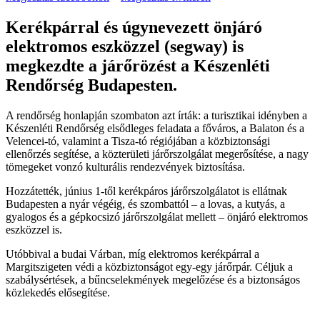
Kerékpárral és úgynevezett önjáró
elektromos eszközzel (segway) is
megkezdte a járőrözést a Készenléti
Rendőrség Budapesten.
A rendőrség honlapján szombaton azt írták: a turisztikai idényben a
Készenléti Rendőrség elsődleges feladata a főváros, a Balaton és a
Velencei-tó, valamint a Tisza-tó régiójában a közbiztonsági
ellenőrzés segítése, a közterületi járőrszolgálat megerősítése, a nagy
tömegeket vonzó kulturális rendezvények biztosítása.
Hozzátették, június 1-től kerékpáros járőrszolgálatot is ellátnak
Budapesten a nyár végéig, és szombattól – a lovas, a kutyás, a
gyalogos és a gépkocsizó járőrszolgálat mellett – önjáró elektromos
eszközzel is.
Utóbbival a budai Várban, míg elektromos kerékpárral a
Margitszigeten védi a közbiztonságot egy-egy járőrpár. Céljuk a
szabálysértések, a bűncselekmények megelőzése és a biztonságos
közlekedés elősegítése.