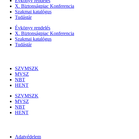
Évkönyv rendelés
X. Biztonságpiac Konferencia
Szakmai katalógus
Tudástár
Évkönyv rendelés
X. Biztonságpiac Konferencia
Szakmai katalógus
Tudástár
Szakmai szervezetek
SZVMSZK
MVSZ
NBT
HENT
SZVMSZK
MVSZ
NBT
HENT
Információk
Adatvédelem