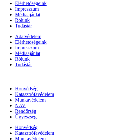
Elérhetőségeink
Impresszum
Médiaajánlat
Rólunk
Tudástár
Adatvédelem
Elérhetőségeink
Impresszum
Médiaajánlat
Rólunk
Tudástár
Állami szervezetek
Honvédség
Katasztrófavédelem
Munkavédelem
NAV
Rendőrség
Ügyészség
Honvédség
Katasztrófavédelem
Munkavédelem