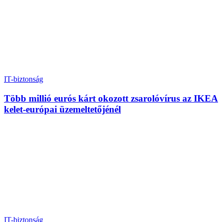
IT-biztonság
Több millió eurós kárt okozott zsarolóvírus az IKEA
kelet-európai üzemeltetőjénél
IT-biztonság