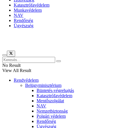
Katasztrófavédelem
Munkavédelem
NAV
Rendőrség
Ügyészség
Híreinket szemlézi
No Result
View All Result
Rendvédelem
Belügyminisztérium
Büntetés-végrehajtás
Katasztrófavédelem
Mentőszolgálat
NAV
Nemzetbiztonság
Polgári védelem
Rendőrség
Ügyészség