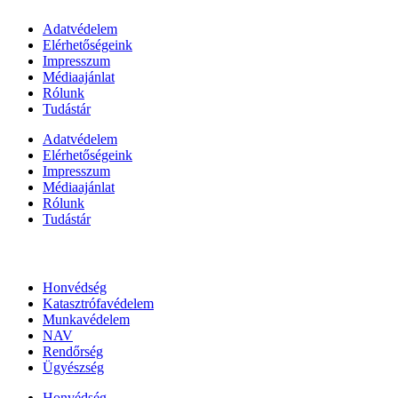
Adatvédelem
Elérhetőségeink
Impresszum
Médiaajánlat
Rólunk
Tudástár
Adatvédelem
Elérhetőségeink
Impresszum
Médiaajánlat
Rólunk
Tudástár
Állami szervezetek
Honvédség
Katasztrófavédelem
Munkavédelem
NAV
Rendőrség
Ügyészség
Honvédség