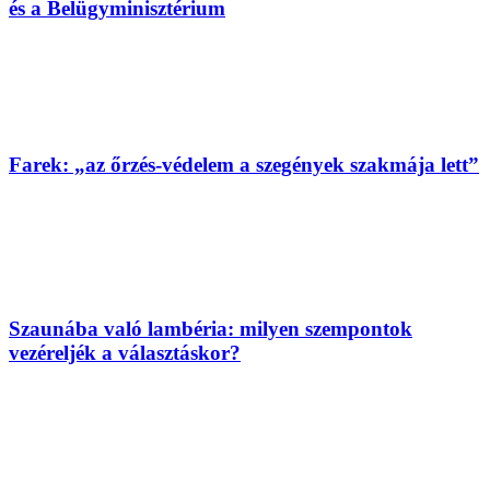
és a Belügyminisztérium
Farek: „az őrzés-védelem a szegények szakmája lett”
Szaunába való lambéria: milyen szempontok
vezéreljék a választáskor?