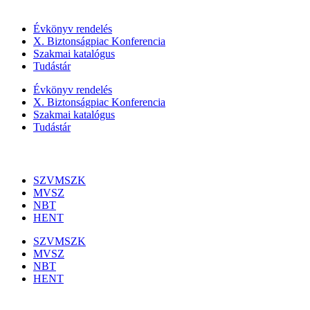
Szolgáltatásaink
Évkönyv rendelés
X. Biztonságpiac Konferencia
Szakmai katalógus
Tudástár
Évkönyv rendelés
X. Biztonságpiac Konferencia
Szakmai katalógus
Tudástár
Szakmai szervezetek
SZVMSZK
MVSZ
NBT
HENT
SZVMSZK
MVSZ
NBT
HENT
Információk