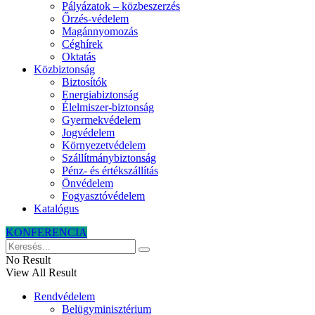
Pályázatok – közbeszerzés
Őrzés-védelem
Magánnyomozás
Céghírek
Oktatás
Közbiztonság
Biztosítók
Energiabiztonság
Élelmiszer-biztonság
Gyermekvédelem
Jogvédelem
Környezetvédelem
Szállítmánybiztonság
Pénz- és értékszállítás
Önvédelem
Fogyasztóvédelem
Katalógus
KONFERENCIA
No Result
View All Result
Rendvédelem
Belügyminisztérium