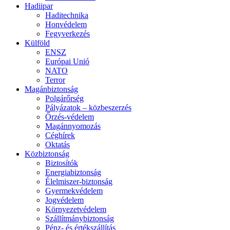
Hadiipar
Haditechnika
Honvédelem
Fegyverkezés
Külföld
ENSZ
Európai Unió
NATO
Terror
Magánbiztonság
Polgárőrség
Pályázatok – közbeszerzés
Őrzés-védelem
Magánnyomozás
Céghírek
Oktatás
Közbiztonság
Biztosítók
Energiabiztonság
Élelmiszer-biztonság
Gyermekvédelem
Jogvédelem
Környezetvédelem
Szállítmánybiztonság
Pénz- és értékszállítás