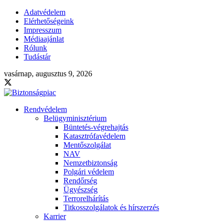
Adatvédelem
Elérhetőségeink
Impresszum
Médiaajánlat
Rólunk
Tudástár
vasárnap, augusztus 9, 2026
Rendvédelem
Belügyminisztérium
Büntetés-végrehajtás
Katasztrófavédelem
Mentőszolgálat
NAV
Nemzetbiztonság
Polgári védelem
Rendőrség
Ügyészség
Terrorelhárítás
Titkosszolgálatok és hírszerzés
Karrier