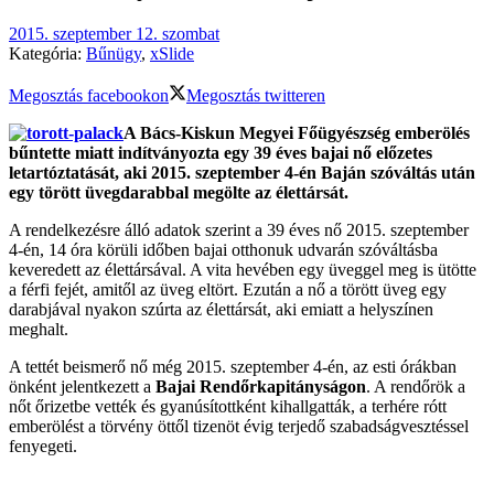
2015. szeptember 12. szombat
Kategória:
Bűnügy
,
xSlide
Megosztás facebookon
Megosztás twitteren
A Bács-Kiskun Megyei Főügyészség emberölés
bűntette miatt indítványozta egy 39 éves bajai nő előzetes
letartóztatását, aki 2015. szeptember 4-én Baján szóváltás után
egy törött üvegdarabbal megölte az élettársát.
A rendelkezésre álló adatok szerint a 39 éves nő 2015. szeptember
4-én, 14 óra körüli időben bajai otthonuk udvarán szóváltásba
keveredett az élettársával. A vita hevében egy üveggel meg is ütötte
a férfi fejét, amitől az üveg eltört. Ezután a nő a törött üveg egy
darabjával nyakon szúrta az élettársát, aki emiatt a helyszínen
meghalt.
A tettét beismerő nő még 2015. szeptember 4-én, az esti órákban
önként jelentkezett a
Bajai Rendőrkapitányságon
. A rendőrök a
nőt őrizetbe vették és gyanúsítottként kihallgatták, a terhére rótt
emberölést a törvény öttől tizenöt évig terjedő szabadságvesztéssel
fenyegeti.