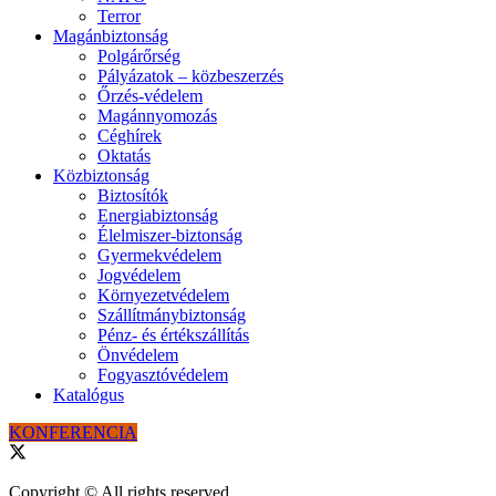
Terror
Magánbiztonság
Polgárőrség
Pályázatok – közbeszerzés
Őrzés-védelem
Magánnyomozás
Céghírek
Oktatás
Közbiztonság
Biztosítók
Energiabiztonság
Élelmiszer-biztonság
Gyermekvédelem
Jogvédelem
Környezetvédelem
Szállítmánybiztonság
Pénz- és értékszállítás
Önvédelem
Fogyasztóvédelem
Katalógus
KONFERENCIA
Copyright © All rights reserved