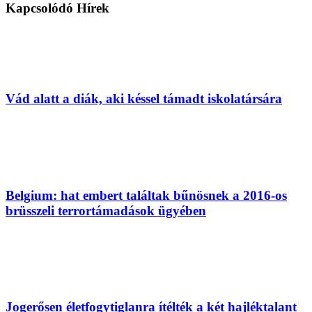
Kapcsolódó
Hírek
Vád alatt a diák, aki késsel támadt iskolatársára
Belgium: hat embert találtak bűnösnek a 2016-os
brüsszeli terrortámadások ügyében
Jogerősen életfogytiglanra ítélték a két hajléktalant