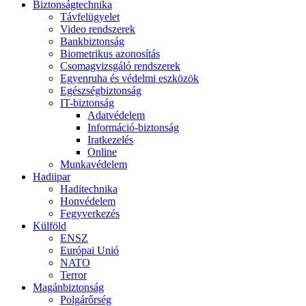
Biztonságtechnika
Távfelügyelet
Video rendszerek
Bankbiztonság
Biometrikus azonosítás
Csomagvizsgáló rendszerek
Egyenruha és védelmi eszközök
Egészségbiztonság
IT-biztonság
Adatvédelem
Információ-biztonság
Iratkezelés
Online
Munkavédelem
Hadiipar
Haditechnika
Honvédelem
Fegyverkezés
Külföld
ENSZ
Európai Unió
NATO
Terror
Magánbiztonság
Polgárőrség