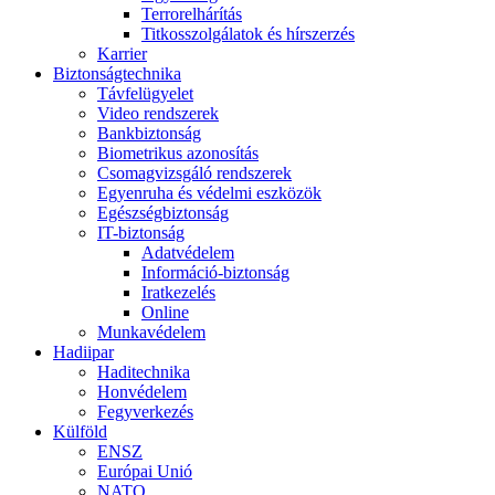
Terrorelhárítás
Titkosszolgálatok és hírszerzés
Karrier
Biztonságtechnika
Távfelügyelet
Video rendszerek
Bankbiztonság
Biometrikus azonosítás
Csomagvizsgáló rendszerek
Egyenruha és védelmi eszközök
Egészségbiztonság
IT-biztonság
Adatvédelem
Információ-biztonság
Iratkezelés
Online
Munkavédelem
Hadiipar
Haditechnika
Honvédelem
Fegyverkezés
Külföld
ENSZ
Európai Unió
NATO