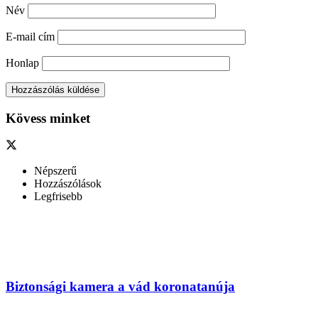
Név
E-mail cím
Honlap
Kövess minket
Népszerű
Hozzászólások
Legfrisebb
Biztonsági kamera a vád koronatanúja