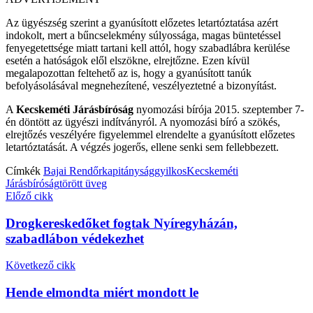
Az ügyészség szerint a gyanúsított előzetes letartóztatása azért
indokolt, mert a bűncselekmény súlyossága, magas büntetéssel
fenyegetettsége miatt tartani kell attól, hogy szabadlábra kerülése
esetén a hatóságok elől elszökne, elrejtőzne. Ezen kívül
megalapozottan feltehető az is, hogy a gyanúsított tanúk
befolyásolásával megnehezítené, veszélyeztetné a bizonyítást.
A
Kecskeméti Járásbíróság
nyomozási bírója 2015. szeptember 7-
én döntött az ügyészi indítványról. A nyomozási bíró a szökés,
elrejtőzés veszélyére figyelemmel elrendelte a gyanúsított előzetes
letartóztatását. A végzés jogerős, ellene senki sem fellebbezett.
Címkék
Bajai Rendőrkapitányság
gyilkos
Kecskeméti
Járásbíróság
törött üveg
Előző cikk
Drogkereskedőket fogtak Nyíregyházán,
szabadlábon védekezhet
Következő cikk
Hende elmondta miért mondott le