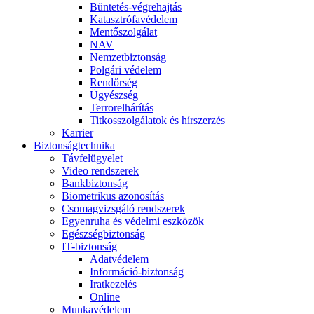
Büntetés-végrehajtás
Katasztrófavédelem
Mentőszolgálat
NAV
Nemzetbiztonság
Polgári védelem
Rendőrség
Ügyészség
Terrorelhárítás
Titkosszolgálatok és hírszerzés
Karrier
Biztonságtechnika
Távfelügyelet
Video rendszerek
Bankbiztonság
Biometrikus azonosítás
Csomagvizsgáló rendszerek
Egyenruha és védelmi eszközök
Egészségbiztonság
IT-biztonság
Adatvédelem
Információ-biztonság
Iratkezelés
Online
Munkavédelem