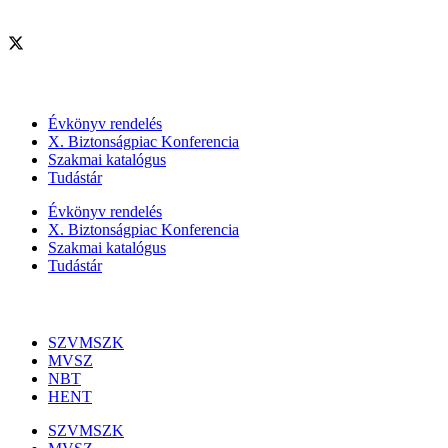
Szolgáltatásaink
Évkönyv rendelés
X. Biztonságpiac Konferencia
Szakmai katalógus
Tudástár
Évkönyv rendelés
X. Biztonságpiac Konferencia
Szakmai katalógus
Tudástár
Szakmai szervezetek
SZVMSZK
MVSZ
NBT
HENT
SZVMSZK