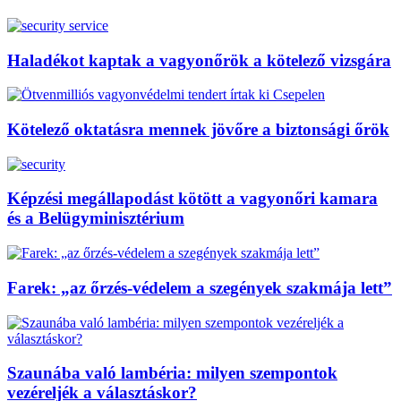
Haladékot kaptak a vagyonőrök a kötelező vizsgára
Kötelező oktatásra mennek jövőre a biztonsági őrök
Képzési megállapodást kötött a vagyonőri kamara
és a Belügyminisztérium
Farek: „az őrzés-védelem a szegények szakmája lett”
Szaunába való lambéria: milyen szempontok
vezéreljék a választáskor?