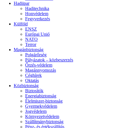
Hadiipar
Haditechnika
Honvédelem
Fegyverkezés
Külföld
ENSZ
Európai Unió
NATO
Terror
Magánbiztonság
Polgárőrség
Pályázatok – közbeszerzés
Őrzés-védelem
Magánnyomozás
Céghírek
Oktatás
Közbiztonság
Biztosítók
Energiabiztonság
Élelmiszer-biztonság
Gyermekvédelem
Jogvédelem
Környezetvédelem
Szállítmánybiztonság
Pénz- és értékszállítás