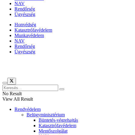
NAV
Rendőrség
Ügyészség
Honvédség
Katasztrófavédelem
Munkavédelem
NAV
Rendőrség
Ügyészség
Híreinket szemlézi
No Result
View All Result
Rendvédelem
Belügyminisztérium
Büntetés-végrehajtás
Katasztrófavédelem
Mentőszolgálat