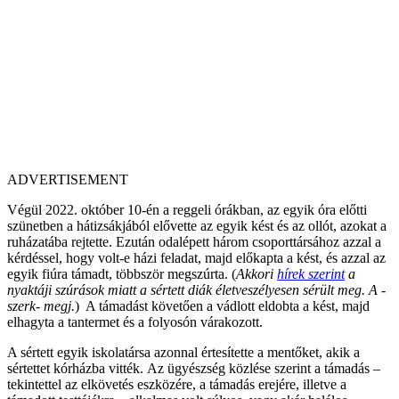
ADVERTISEMENT
Végül 2022. október 10-én a reggeli órákban, az egyik óra előtti
szünetben a hátizsákjából elővette az egyik kést és az ollót, azokat a
ruházatába rejtette. Ezután odalépett három csoporttársához azzal a
kérdéssel, hogy volt-e házi feladat, majd előkapta a kést, és azzal az
egyik fiúra támadt, többször megszúrta. (
Akkori
hírek szerint
a
nyaktáji szúrások miatt a sértett diák életveszélyesen sérült meg. A -
szerk- megj.
) A támadást követően a vádlott eldobta a kést, majd
elhagyta a tantermet és a folyosón várakozott.
A sértett egyik iskolatársa azonnal értesítette a mentőket, akik a
sértettet kórházba vitték. Az ügyészség közlése szerint a támadás –
tekintettel az elkövetés eszközére, a támadás erejére, illetve a