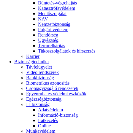
Büntetés-végrehajtás
Katasztrófavédelem
Mentőszolgálat
NAV
Nemzetbiztonság
Polgári védelem
Rendőrség
Ügyészség
Terrorelhárítás
Titkosszolgálatok és hírszerzés
Karrier
Biztonságtechnika
Távfelügyelet
Video rendszerek
Bankbiztonság
Biometrikus azonosítás
Csomagvizsgáló rendszerek
Egyenruha és védelmi eszközök
Egészségbiztonság
IT-biztonság
Adatvédelem
Információ-biztonság
Iratkezelés
Online
Munkavédelem