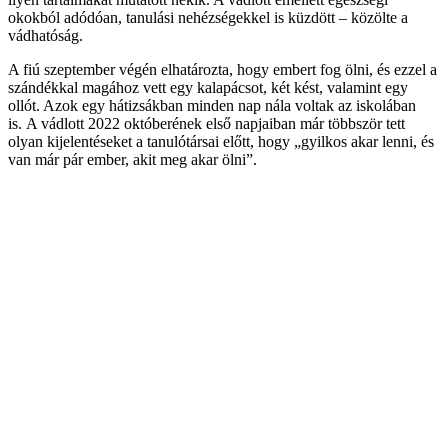
okokból adódóan, tanulási nehézségekkel is küzdött – közölte a
vádhatóság.
A fiú szeptember végén elhatározta, hogy embert fog ölni, és ezzel a
szándékkal magához vett egy kalapácsot, két kést, valamint egy
ollót. Azok egy hátizsákban minden nap nála voltak az iskolában
is. A vádlott 2022 októberének első napjaiban már többször tett
olyan kijelentéseket a tanulótársai előtt, hogy „gyilkos akar lenni, és
van már pár ember, akit meg akar ölni”.