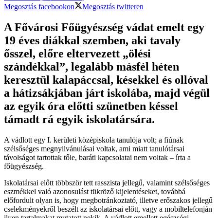
Megosztás facebookon
Megosztás twitteren
A Fővárosi Főügyészség vádat emelt egy
19 éves diákkal szemben, aki tavaly
ősszel, előre eltervezett „ölési
szándékkal”, legalább másfél héten
keresztül kalapáccsal, késekkel és ollóval
a hátizsákjában járt iskolába, majd végül
az egyik óra előtti szünetben késsel
támadt rá egyik iskolatársára.
A vádlott egy I. kerületi középiskola tanulója volt; a fiúnak
szélsőséges megnyilvánulásai voltak, ami miatt tanulótársai
távolságot tartottak tőle, baráti kapcsolatai nem voltak – írta a
főügyészség.
Iskolatársai előtt többször tett rasszista jellegű, valamint szélsőséges
eszmékkel való azonosulást tükröző kijelentéseket, továbbá
előfordult olyan is, hogy megbotránkoztató, illetve erőszakos jellegű
cselekményekről beszélt az iskolatársai előtt, vagy a mobiltelefonján
ilyen tartalmakat mutatott nekik. A vádlott emellett egészségi