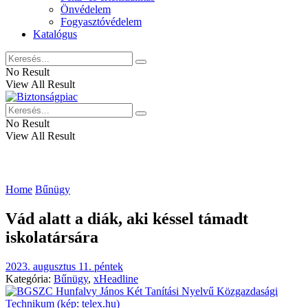
Önvédelem
Fogyasztóvédelem
Katalógus
No Result
View All Result
No Result
View All Result
Home
Bűnügy
Vád alatt a diák, aki késsel támadt
iskolatársára
2023. augusztus 11. péntek
Kategória:
Bűnügy
,
xHeadline