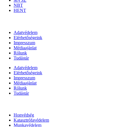
MVSZ
NBT
HENT
Információk
Adatvédelem
Elérhetőségeink
Impresszum
Médiaajánlat
Rólunk
Tudástár
Adatvédelem
Elérhetőségeink
Impresszum
Médiaajánlat
Rólunk
Tudástár
Állami szervezetek
Honvédség
Katasztrófavédelem
Munkavédelem