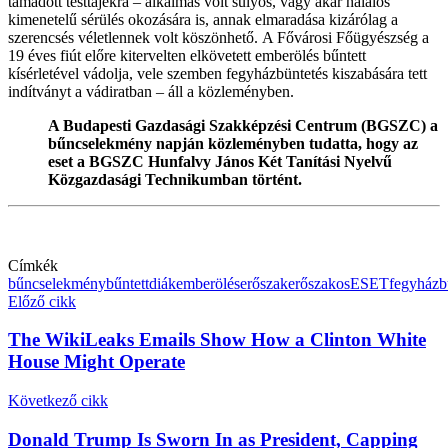
támadott testtájékra – alkalmas volt súlyos, vagy akár halálos
kimenetelű sérülés okozására is, annak elmaradása kizárólag a
szerencsés véletlennek volt köszönhető. A Fővárosi Főügyészség a
19 éves fiút előre kitervelten elkövetett emberölés bűntett
kísérletével vádolja, vele szemben fegyházbüntetés kiszabására tett
indítványt a vádiratban – áll a közleményben.
A Budapesti Gazdasági Szakképzési Centrum (BGSZC) a
bűncselekmény napján közleményben tudatta, hogy az
eset a BGSZC Hunfalvy János Két Tanítási Nyelvű
Közgazdasági Technikumban történt.
Címkék
bűncselekmény
bűntett
diák
emberölés
erőszak
erőszakos
ESET
fegyházb
Előző cikk
The WikiLeaks Emails Show How a Clinton White
House Might Operate
Következő cikk
Donald Trump Is Sworn In as President, Capping