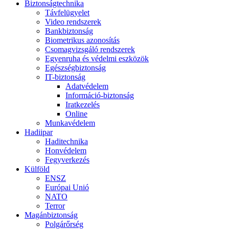
Biztonságtechnika
Távfelügyelet
Video rendszerek
Bankbiztonság
Biometrikus azonosítás
Csomagvizsgáló rendszerek
Egyenruha és védelmi eszközök
Egészségbiztonság
IT-biztonság
Adatvédelem
Információ-biztonság
Iratkezelés
Online
Munkavédelem
Hadiipar
Haditechnika
Honvédelem
Fegyverkezés
Külföld
ENSZ
Európai Unió
NATO
Terror
Magánbiztonság
Polgárőrség