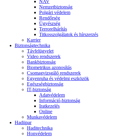
NAV
Nemzetbiztonság
Polgári védelem
Rendőrség
Ügyészség
Terrorelhárítás
Titkosszolgálatok és hírszerzés
Karrier
Biztonságtechnika
Távfelügyelet
Video rendszerek
Bankbiztonság
Biometrikus azonosítás
Csomagvizsgáló rendszerek
Egyenruha és védelmi eszközök
Egészségbiztonság
IT-biztonság
Adatvédelem
Információ-biztonság
Iratkezelés
Online
Munkavédelem
Hadiipar
Haditechnika
Honvédelem