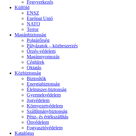
Fegyverkezés
Külföld
ENSZ
Európai Unió
NATO
Terror
Magánbiztonság
Polgárőrség
Pályázatok – közbeszerzés
Őrzés-védelem
Magánnyomozás
Céghírek
Oktatás
Közbiztonság
Biztosítók
Energiabiztonság
Élelmiszer-biztonság
Gyermekvédelem
Jogvédelem
Környezetvédelem
Szállítmánybiztonság
Pénz- és értékszállítás
Önvédelem
Fogyasztóvédelem
Katalógus