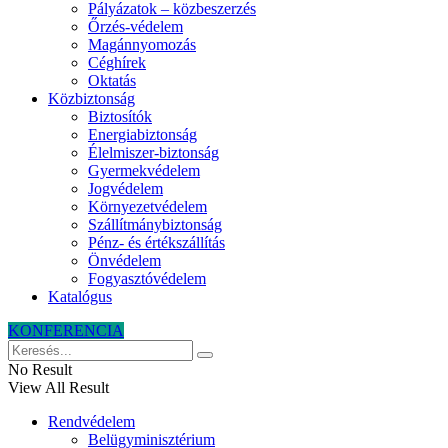
Pályázatok – közbeszerzés
Őrzés-védelem
Magánnyomozás
Céghírek
Oktatás
Közbiztonság
Biztosítók
Energiabiztonság
Élelmiszer-biztonság
Gyermekvédelem
Jogvédelem
Környezetvédelem
Szállítmánybiztonság
Pénz- és értékszállítás
Önvédelem
Fogyasztóvédelem
Katalógus
KONFERENCIA
No Result
View All Result
Rendvédelem
Belügyminisztérium