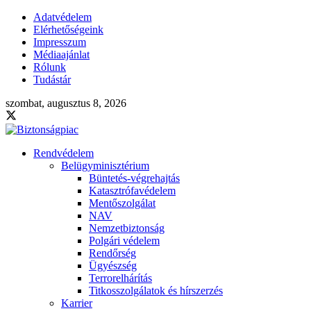
Adatvédelem
Elérhetőségeink
Impresszum
Médiaajánlat
Rólunk
Tudástár
szombat, augusztus 8, 2026
Rendvédelem
Belügyminisztérium
Büntetés-végrehajtás
Katasztrófavédelem
Mentőszolgálat
NAV
Nemzetbiztonság
Polgári védelem
Rendőrség
Ügyészség
Terrorelhárítás
Titkosszolgálatok és hírszerzés
Karrier