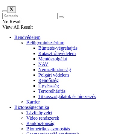
No Result
View All Result
Rendvédelem
Belügyminisztérium
Büntetés-végrehajtás
Katasztrófavédelem
Mentőszolgálat
NAV
Nemzetbiztonság
Polgári védelem
Rendőrség
Ügyészség
Terrorelhárítás
Titkosszolgálatok és hírszerzés
Karrier
Biztonságtechnika
Távfelügyelet
Video rendszerek
Bankbiztonság
Biometrikus azonosítás