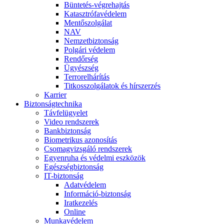
Büntetés-végrehajtás
Katasztrófavédelem
Mentőszolgálat
NAV
Nemzetbiztonság
Polgári védelem
Rendőrség
Ügyészség
Terrorelhárítás
Titkosszolgálatok és hírszerzés
Karrier
Biztonságtechnika
Távfelügyelet
Video rendszerek
Bankbiztonság
Biometrikus azonosítás
Csomagvizsgáló rendszerek
Egyenruha és védelmi eszközök
Egészségbiztonság
IT-biztonság
Adatvédelem
Információ-biztonság
Iratkezelés
Online
Munkavédelem