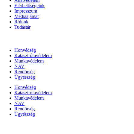
Adatvédelem
Elérhetőségeink
Impresszum
Médiaajánlat
Rólunk
Tudástár
Állami szervezetek
Honvédség
Katasztrófavédelem
Munkavédelem
NAV
Rendőrség
Ügyészség
Honvédség
Katasztrófavédelem
Munkavédelem
NAV
Rendőrség
Ügyészség
Híreinket szemlézi