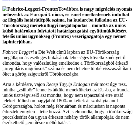
Továbbra is nagy migrációs nyomás
nehezedik az Európai Unióra, és ismét emelkedésnek indulhat
az illegális határátlépők száma, ha kudarcba fulladna az EU-
Törökország menekültügyi megállapodás – mondta az uniós
külső határokon folytatott határigazgatási együttműködésért
felelős uniós ügynökség (Frontex) vezérigazgatója egy német
lapinterjúban.
Fabrice Leggeri
a Die Welt című lapban az EU-Törökország
megállapodás esetleges bukásának lehetséges következményeiről
elmondta, hogy valószínűleg emelkedne a Törökországból érkező
„irreguláris migránsok” száma és nem lehetne többé visszaszállítani
őket a görög szigetekről Törökországba.
Arra a kérdésre, vajon
Recep Tayyip Erdogan
már most úgy tesz,
mintha „zsilipőr” lenne és átküld menekülteket az EU-ba, a francia
uniós tisztségviselő azt mondta, hogy nem tapasztalni erre utaló
jeleket. Júliusban nagyjából 1800-an keltek át szabálytalanul
Görögországba, holott még februárban és márciusban is naponta
érkeztek ennyien – tette hozzá. Azt is elmondta, hogy a törökországi
puccskísérlet óta ugyan érkezett néhány török állampolgár, de nem
érzékelhető „említésre méltó hatás”.