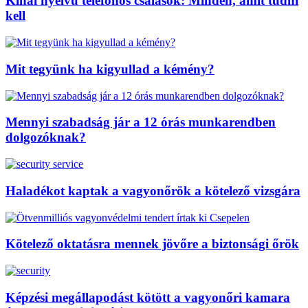
Kínai nyelvű telefonos csalások: Minden, amit tudni
kell
Mit tegyünk ha kigyullad a kémény?
Mennyi szabadság jár a 12 órás munkarendben
dolgozóknak?
Haladékot kaptak a vagyonőrök a kötelező vizsgára
Kötelező oktatásra mennek jövőre a biztonsági őrök
Képzési megállapodást kötött a vagyonőri kamara