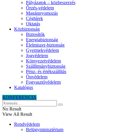
Pályázatok – közbeszerzés
Őrzés-védelem
Magánnyomozás
Céghírek
Oktatás
Közbiztonság
Biztosítók
Energiabiztonság
Élelmiszer-biztonság
Gyermekvédelem
Jogvédelem
Környezetvédelem
Szállítmánybiztonság
Pénz- és értékszállítás
Önvédelem
Fogyasztóvédelem
Katalógus
KONFERENCIA
No Result
View All Result
Rendvédelem
Belügyminisztérium