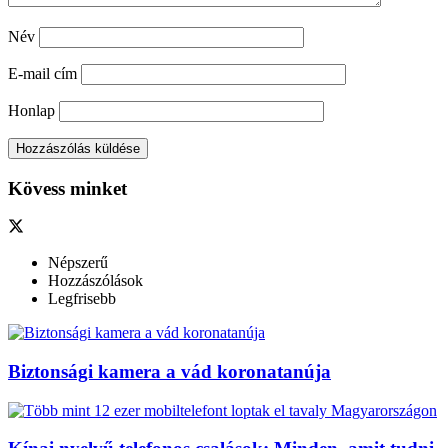
Név
E-mail cím
Honlap
Kövess minket
Népszerű
Hozzászólások
Legfrisebb
Biztonsági kamera a vád koronatanúja