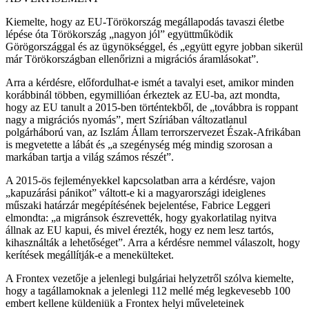
Kiemelte, hogy az EU-Törökország megállapodás tavaszi életbe
lépése óta Törökország „nagyon jól” együttműködik
Görögországgal és az ügynökséggel, és „együtt egyre jobban sikerül
már Törökországban ellenőrizni a migrációs áramlásokat”.
Arra a kérdésre, előfordulhat-e ismét a tavalyi eset, amikor minden
korábbinál többen, egymillióan érkeztek az EU-ba, azt mondta,
hogy az EU tanult a 2015-ben történtekből, de „továbbra is roppant
nagy a migrációs nyomás”, mert Szíriában változatlanul
polgárháború van, az Iszlám Állam terrorszervezet Észak-Afrikában
is megvetette a lábát és „a szegénység még mindig szorosan a
markában tartja a világ számos részét”.
A 2015-ös fejleményekkel kapcsolatban arra a kérdésre, vajon
„kapuzárási pánikot” váltott-e ki a magyarországi ideiglenes
műszaki határzár megépítésének bejelentése, Fabrice Leggeri
elmondta: „a migránsok észrevették, hogy gyakorlatilag nyitva
állnak az EU kapui, és mivel érezték, hogy ez nem lesz tartós,
kihasználták a lehetőséget”. Arra a kérdésre nemmel válaszolt, hogy
kerítések megállítják-e a menekülteket.
A Frontex vezetője a jelenlegi bulgáriai helyzetről szólva kiemelte,
hogy a tagállamoknak a jelenlegi 112 mellé még legkevesebb 100
embert kellene küldeniük a Frontex helyi műveleteinek