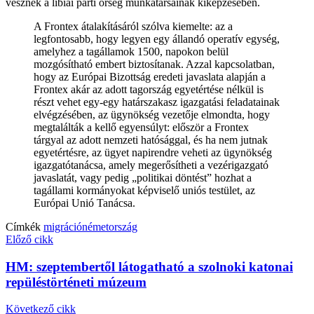
vesznek a líbiai parti őrség munkatársainak kiképzésében.
A Frontex átalakításáról szólva kiemelte: az a
legfontosabb, hogy legyen egy állandó operatív egység,
amelyhez a tagállamok 1500, napokon belül
mozgósítható embert biztosítanak. Azzal kapcsolatban,
hogy az Európai Bizottság eredeti javaslata alapján a
Frontex akár az adott tagország egyetértése nélkül is
részt vehet egy-egy határszakasz igazgatási feladatainak
elvégzésében, az ügynökség vezetője elmondta, hogy
megtalálták a kellő egyensúlyt: először a Frontex
tárgyal az adott nemzeti hatósággal, és ha nem jutnak
egyetértésre, az ügyet napirendre veheti az ügynökség
igazgatótanácsa, amely megerősítheti a vezérigazgató
javaslatát, vagy pedig „politikai döntést” hozhat a
tagállami kormányokat képviselő uniós testület, az
Európai Unió Tanácsa.
Címkék
migráció
németország
Előző cikk
HM: szeptembertől látogatható a szolnoki katonai
repüléstörténeti múzeum
Következő cikk