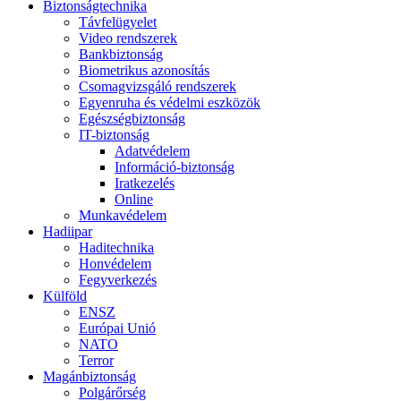
Biztonságtechnika
Távfelügyelet
Video rendszerek
Bankbiztonság
Biometrikus azonosítás
Csomagvizsgáló rendszerek
Egyenruha és védelmi eszközök
Egészségbiztonság
IT-biztonság
Adatvédelem
Információ-biztonság
Iratkezelés
Online
Munkavédelem
Hadiipar
Haditechnika
Honvédelem
Fegyverkezés
Külföld
ENSZ
Európai Unió
NATO
Terror
Magánbiztonság
Polgárőrség