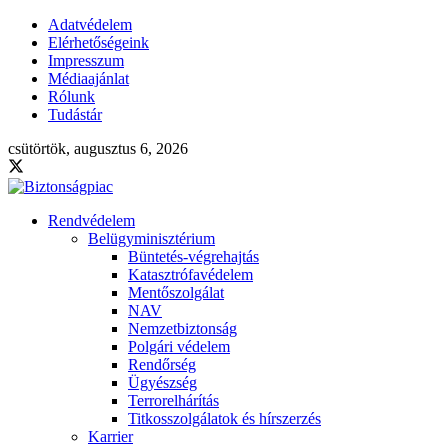
Adatvédelem
Elérhetőségeink
Impresszum
Médiaajánlat
Rólunk
Tudástár
csütörtök, augusztus 6, 2026
Rendvédelem
Belügyminisztérium
Büntetés-végrehajtás
Katasztrófavédelem
Mentőszolgálat
NAV
Nemzetbiztonság
Polgári védelem
Rendőrség
Ügyészség
Terrorelhárítás
Titkosszolgálatok és hírszerzés
Karrier