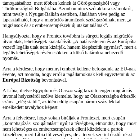
támogatásához, mert többen kelnek át Görögországból vagy
Törökországból Bulgáriába. Azonban nincs szó akkora számokról,
mint tavaly a Nyugat-Balkán esetében, általában véve pedig az
tapasztalható, hogy a migrációs áramlások szétágazódnak, mert „a
migránsok és az embercsempészek új utakat találnak”.
Hangsúlyozta, hogy a Frontex továbbra is sürgeti legális migrációs
útvonalak, lehetőségek kialakítását. „A határvédelem és az Európába
vezető legális utak nem kizárják, hanem kiegészítik egymást”, mert a
legális lehetőségek révén csökken a külső határokra nehezedő
nyomás.
Arra a kérdésre, hogy mennyi embert kellene befogadnia az EU-nak
évente, azt mondta, hogy erről a tagállamoknak kell egyeztetniük az
Európai Bizottság
bevonásával.
A Líbia, illetve Egyiptom és Olaszország közötti tengeri migrációs
útvonal helyzetéről szólva kiemelte, hogy az Olaszországba érkezők
száma „elég stabil”, az idén eddig csupán három százalékkal
emelkedett tavalyhoz képest.
Arra a felvetésre, hogy sokan bírálják a Frontexet, mert csupán
„komphajózási szolgáltatást” nyújt a térségben, elmondta, hogy most
nem lehetséges az embercsempészek elleni küzdelem a partok
közelében, mert Líbia túl veszélyes, de a tervek szerint ősztől részt