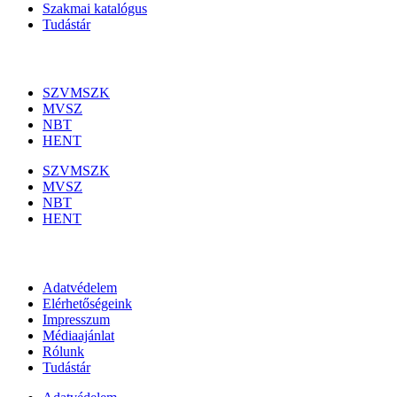
Szakmai katalógus
Tudástár
Szakmai szervezetek
SZVMSZK
MVSZ
NBT
HENT
SZVMSZK
MVSZ
NBT
HENT
Információk
Adatvédelem
Elérhetőségeink
Impresszum
Médiaajánlat
Rólunk
Tudástár