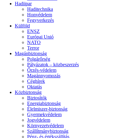
Hadiipar
Haditechnika
Honvédelem
Fegyverkezés
Külföld
ENSZ
Európai Unió
NATO
Terror
Magánbiztonság
Polgárőrség
Pályázatok – közbeszerzés
Őrzés-védelem
Magánnyomozás
Céghírek
Oktatás
Közbiztonság
Biztosítók
Energiabiztonság
Élelmiszer-biztonság
Gyermekvédelem
Jogvédelem
Környezetvédelem
Szállítmánybiztonság
Pénz- és értékszállítás