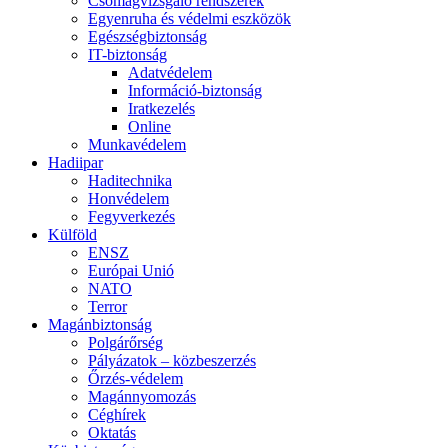
Csomagvizsgáló rendszerek
Egyenruha és védelmi eszközök
Egészségbiztonság
IT-biztonság
Adatvédelem
Információ-biztonság
Iratkezelés
Online
Munkavédelem
Hadiipar
Haditechnika
Honvédelem
Fegyverkezés
Külföld
ENSZ
Európai Unió
NATO
Terror
Magánbiztonság
Polgárőrség
Pályázatok – közbeszerzés
Őrzés-védelem
Magánnyomozás
Céghírek
Oktatás