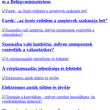
és a Belügyminisztérium
Farek: „az őrzés-védelem a szegények szakmája lett”
Szaunába való lambéria: milyen szempontok
vezéreljék a választáskor?
A vérplazmaadás jelentősége és feltételei
Elektromos autók töltése és jövője