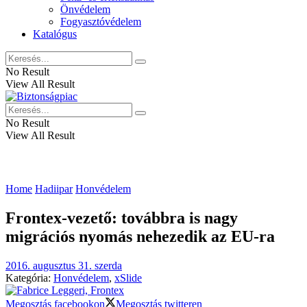
Önvédelem
Fogyasztóvédelem
Katalógus
No Result
View All Result
No Result
View All Result
Home
Hadiipar
Honvédelem
Frontex-vezető: továbbra is nagy
migrációs nyomás nehezedik az EU-ra
2016. augusztus 31. szerda
Kategória:
Honvédelem
,
xSlide
Megosztás facebookon
Megosztás twitteren