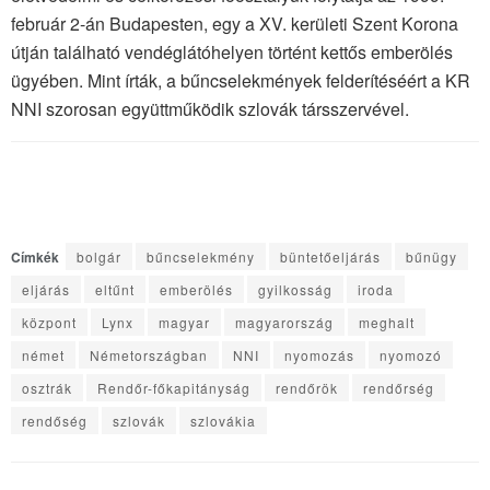
február 2-án Budapesten, egy a XV. kerületi Szent Korona
útján található vendéglátóhelyen történt kettős emberölés
ügyében. Mint írták, a bűncselekmények felderítéséért a KR
NNI szorosan együttműködik szlovák társszervével.
Címkék
bolgár
bűncselekmény
büntetőeljárás
bűnügy
eljárás
eltűnt
emberölés
gyilkosság
iroda
központ
Lynx
magyar
magyarország
meghalt
német
Németországban
NNI
nyomozás
nyomozó
osztrák
Rendőr-főkapitányság
rendőrök
rendőrség
rendőség
szlovák
szlovákia