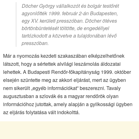
Döcher György vállalkozót és bolgár testőrét
agyonlőtték 1999. február 2-án Budapesten,
egy XV. kerületi presszóban. Döcher ötéves
börtönbüntetését töltötte, de engedéllyel
tartózkodott a közvetve a tulajdonában lévő
presszóban.
Már a nyomozás kezdeti szakaszában elképzelhetőnek
látszott, hogy a sértettek alvilági leszámolás áldozatai
lehettek. A Budapesti Rendőr-főkapitányság 1999. október
elsején szüntette meg az akkori eljárást, mert az ügyben
nem sikerült „egyéb információkat” beszerezni. Tavaly
augusztusban a szlovák és a magyar rendőrök olyan
információhoz jutottak, amely alapján a gyilkossági ügyben
az eljárás folytatása vált indokolttá.