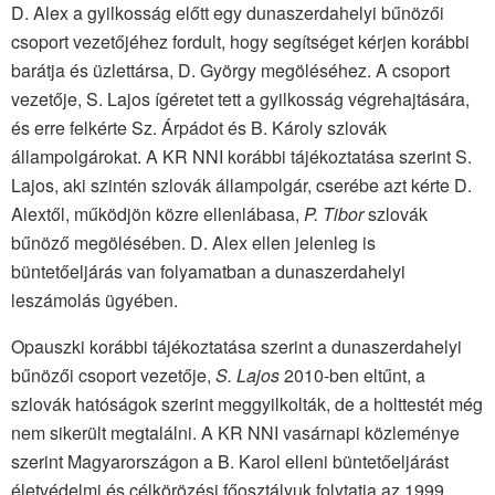
D. Alex a gyilkosság előtt egy dunaszerdahelyi bűnözői
csoport vezetőjéhez fordult, hogy segítséget kérjen korábbi
barátja és üzlettársa, D. György megöléséhez. A csoport
vezetője, S. Lajos ígéretet tett a gyilkosság végrehajtására,
és erre felkérte Sz. Árpádot és B. Károly szlovák
állampolgárokat. A KR NNI korábbi tájékoztatása szerint S.
Lajos, aki szintén szlovák állampolgár, cserébe azt kérte D.
Alextől, működjön közre ellenlábasa,
P. Tibor
szlovák
bűnöző megölésében. D. Alex ellen jelenleg is
büntetőeljárás van folyamatban a dunaszerdahelyi
leszámolás ügyében.
Opauszki korábbi tájékoztatása szerint a dunaszerdahelyi
bűnözői csoport vezetője,
S. Lajos
2010-ben eltűnt, a
szlovák hatóságok szerint meggyilkolták, de a holttestét még
nem sikerült megtalálni. A KR NNI vasárnapi közleménye
szerint Magyarországon a B. Karol elleni büntetőeljárást
életvédelmi és célkörözési főosztályuk folytatja az 1999.