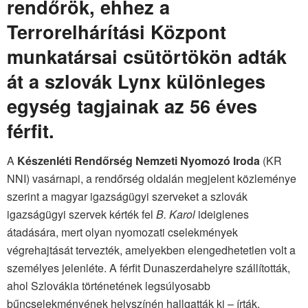
rendőrök, ehhez a
Terrorelhárítási Központ
munkatársai csütörtökön adták
át a szlovák Lynx különleges
egység tagjainak az 56 éves
férfit.
A
Készenléti Rendőrség Nemzeti Nyomozó Iroda
(KR
NNI) vasárnapi, a rendőrség oldalán megjelent közleménye
szerint a magyar igazságügyi szerveket a szlovák
igazságügyi szervek kérték fel
B. Karol
ideiglenes
átadására, mert olyan nyomozati cselekmények
végrehajtását tervezték, amelyekben elengedhetetlen volt a
személyes jelenléte. A férfit Dunaszerdahelyre szállították,
ahol Szlovákia történetének legsúlyosabb
bűncselekményének helyszínén hallgatták ki – írták,