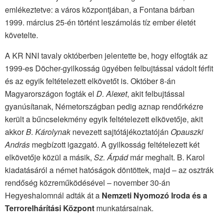
emlékeztetve: a város központjában, a Fontana bárban
1999. március 25-én történt leszámolás tíz ember életét
követelte.
A KR NNI tavaly októberben jelentette be, hogy elfogták az
1999-es Döcher-gyilkosság ügyében felbujtással vádolt férfit
és az egyik feltételezett elkövetőt is. Október 8-án
Magyarországon fogták el
D. Alexet
, akit felbujtással
gyanúsítanak, Németországban pedig aznap rendőrkézre
került a bűncselekmény egyik feltételezett elkövetője, akit
akkor
B. Károlynak
nevezett sajtótájékoztatóján
Opauszki
András
megbízott igazgató. A gyilkosság feltételezett két
elkövetője közül a másik,
Sz. Árpád
már meghalt. B. Karol
kiadatásáról a német hatóságok döntöttek, majd – az osztrák
rendőség közreműködésével – november 30-án
Hegyeshalomnál adták át a
Nemzeti Nyomozó Iroda és a
Terrorelhárítási Központ
munkatársainak.