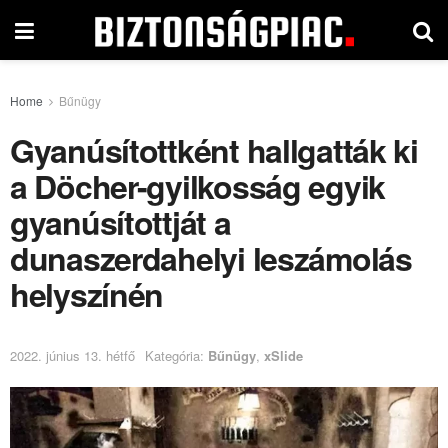
Home
Bűnügy
Gyanúsítottként hallgatták ki
a Döcher-gyilkosság egyik
gyanúsítottját a
dunaszerdahelyi leszámolás
helyszínén
2022. június 13. hétfő
Kategória:
Bűnügy
,
xSlide