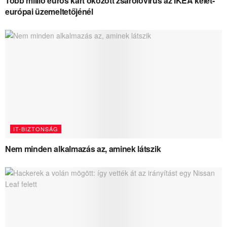
Több millió eurós kárt okozott zsarolóvírus az IKEA kelet-
európai üzemeltetőjénél
IT-BIZTONSÁG
Nem minden alkalmazás az, aminek látszik