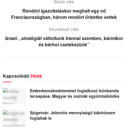
Előző cikk
Rendőri igazoltatáskor meghalt egy nő
Franciaországban, három rendőrt őrizetbe vettek
Következő cikk
Izrael: „stratégiát váltottunk Iránnal szemben, bármikor
és bárhol cselekszünk”
Kapcsolódó
Hírek
Emberkereskedelemmel foglalkozó bűnbanda
lecsapása: Magyar és osztrák együttműködés
Szigetvár: Jelentős mennyiségű kábítószert
foglaltak le