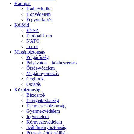
Hadiipar
Haditechnika
Honvédelem
Fegyverkezés
Külföld
ENSZ
Európai Unió
NATO
Terror
Magánbiztonság
Polgárőrség
Pályázatok – közbeszerzés
Őrzés-védelem
Magánnyomozás
Céghírek
Oktatás
Közbiztonság
Biztosítók
Energiabiztonság
Élelmiszer-biztonság
Gyermekvédelem
Jogvédelem
Környezetvédelem
Szállítmánybiztonság
Pénz- és értékszállítás