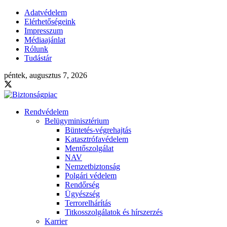
Adatvédelem
Elérhetőségeink
Impresszum
Médiaajánlat
Rólunk
Tudástár
péntek, augusztus 7, 2026
Rendvédelem
Belügyminisztérium
Büntetés-végrehajtás
Katasztrófavédelem
Mentőszolgálat
NAV
Nemzetbiztonság
Polgári védelem
Rendőrség
Ügyészség
Terrorelhárítás
Titkosszolgálatok és hírszerzés
Karrier