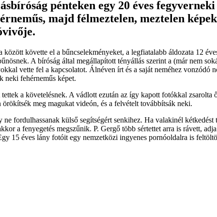
ásbíróság pénteken egy 20 éves fegyverneki f
ehérneműs, majd félmeztelen, meztelen képek
vivője.
között követte el a bűncselekményeket, a legfiatalabb áldozata 12 éves,
űnösnek. A bíróság által megállapított tényállás szerint a (már nem sok
yokkal vette fel a kapcsolatot. Álnéven írt és a saját neméhez vonzódó n
ek neki fehérneműs képet.
tettek a követelésnek. A vádlott ezután az így kapott fotókkal zsarolta 
n örökítsék meg magukat videón, és a felvételt továbbítsák neki.
gy ne fordulhassanak külső segítségért senkihez. Ha valakinél kétkedést
s akkor a fenyegetés megszűnik. P. Gergő több sértettet arra is rávett, ad
Egy 15 éves lány fotóit egy nemzetközi ingyenes pornóoldalra is feltöltö