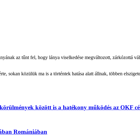
anyának az tűnt fel, hogy lánya viselkedése megváltozott, zárkózottá vál
érte, sokan közülük ma is a történtek hatása alatt állnak, többen elsziget
 körülmények között is a hatékony működés az OKF cé
kásában Romániában