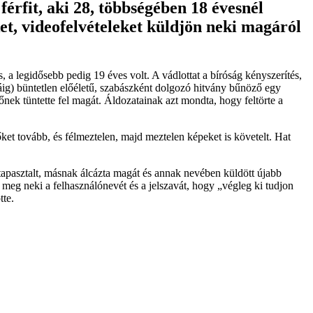
érfit, aki 28, többségében 18 évesnél
et, videofelvételeket küldjön neki magáról
 a legidősebb pedig 19 éves volt. A vádlottat a bíróság kényszerítés,
áig) büntetlen előéletű, szabászként dolgozó hitvány bűnöző egy
őnek tüntette fel magát. Áldozatainak azt mondta, hogy feltörte a
őket tovább, és félmeztelen, majd meztelen képeket is követelt. Hat
 tapasztalt, másnak álcázta magát és annak nevében küldött újabb
ja meg neki a felhasználónevét és a jelszavát, hogy „végleg ki tudjon
tte.