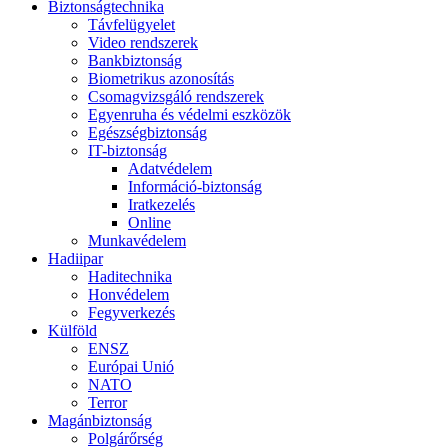
Biztonságtechnika
Távfelügyelet
Video rendszerek
Bankbiztonság
Biometrikus azonosítás
Csomagvizsgáló rendszerek
Egyenruha és védelmi eszközök
Egészségbiztonság
IT-biztonság
Adatvédelem
Információ-biztonság
Iratkezelés
Online
Munkavédelem
Hadiipar
Haditechnika
Honvédelem
Fegyverkezés
Külföld
ENSZ
Európai Unió
NATO
Terror
Magánbiztonság
Polgárőrség