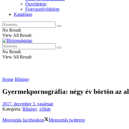
Önvédelem
Fogyasztóvédelem
Katalógus
No Result
View All Result
No Result
View All Result
Home
Bűnügy
Gyermekpornográfia: négy év börtön az alj
2017. december 3. vasárnap
Kategória:
Bűnügy
,
xSlide
Megosztás facebookon
Megosztás twitteren