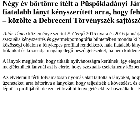
Négy év börtönre ítélt a Püspökladányi Jár
fiatalabb lányt kényszerített arra, hogy f
– közölte a Debreceni Törvényszék sajtószó
Tatár Tímea
közleménye szerint
P. Gergő
2015 nyara és 2016 januárja 
szexuális kényszerítés és gyermekpornográfia bűntettében mondta ki b
közösségi oldalon a fényképes profillal rendelkező, nála fiatalabb lán
fiókjukat és közreadja magánjellegű beszélgetéseiket, ha nem külden
A lányok megijedtek, hogy titkaik nyilvánosságra kerülnek, így eleget 
megfélemlített lánynál azt is elérte, hogy szexuális cselekmény közbe
Az elvetemült férfi folyamatosan nyomás alatt tartotta a lányokat, ho
üzeneteket, arra bátorítva a lányokat, hogy teljesítsék a követelést, é
lépni” a profiljából, de ezeket további fenyegetésekhez használta fel. 