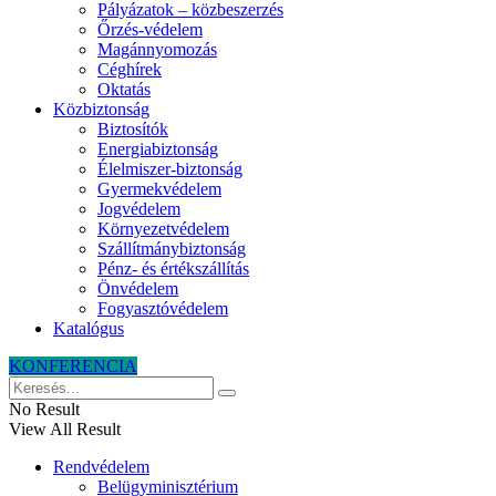
Pályázatok – közbeszerzés
Őrzés-védelem
Magánnyomozás
Céghírek
Oktatás
Közbiztonság
Biztosítók
Energiabiztonság
Élelmiszer-biztonság
Gyermekvédelem
Jogvédelem
Környezetvédelem
Szállítmánybiztonság
Pénz- és értékszállítás
Önvédelem
Fogyasztóvédelem
Katalógus
KONFERENCIA
No Result
View All Result
Rendvédelem
Belügyminisztérium