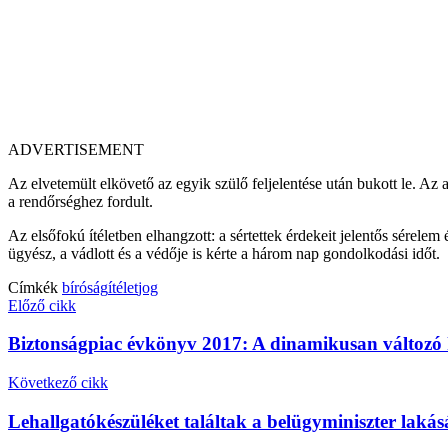
ADVERTISEMENT
Az elvetemült elkövető az egyik szülő feljelentése után bukott le. Az 
a rendőrséghez fordult.
Az elsőfokú ítéletben elhangzott: a sértettek érdekeit jelentős sérelem 
ügyész, a vádlott és a védője is kérte a három nap gondolkodási időt.
Címkék
bíróság
ítélet
jog
Előző cikk
Biztonságpiac évkönyv 2017: A dinamikusan változó
Következő cikk
Lehallgatókészüléket találtak a belügyminiszter la