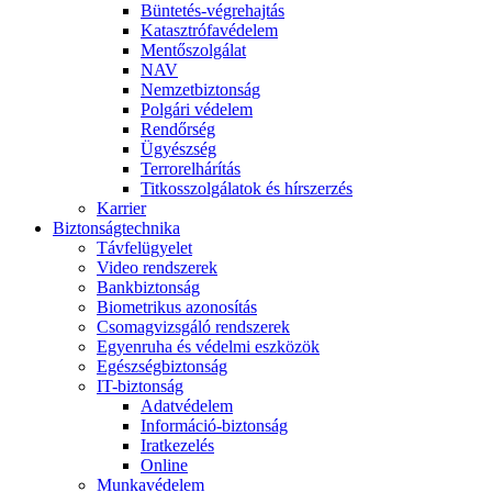
Büntetés-végrehajtás
Katasztrófavédelem
Mentőszolgálat
NAV
Nemzetbiztonság
Polgári védelem
Rendőrség
Ügyészség
Terrorelhárítás
Titkosszolgálatok és hírszerzés
Karrier
Biztonságtechnika
Távfelügyelet
Video rendszerek
Bankbiztonság
Biometrikus azonosítás
Csomagvizsgáló rendszerek
Egyenruha és védelmi eszközök
Egészségbiztonság
IT-biztonság
Adatvédelem
Információ-biztonság
Iratkezelés
Online
Munkavédelem