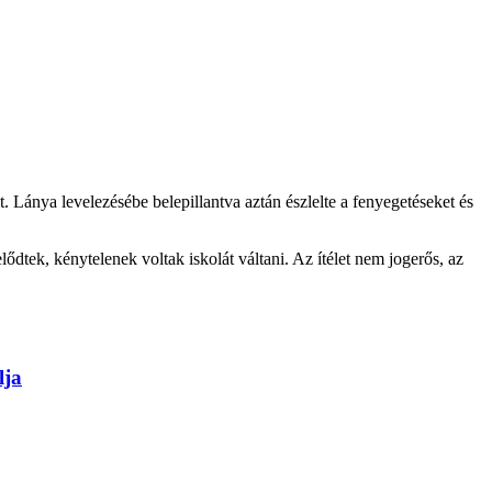
t. Lánya levelezésébe belepillantva aztán észlelte a fenyegetéseket és
elődtek, kénytelenek voltak iskolát váltani. Az ítélet nem jogerős, az
lja