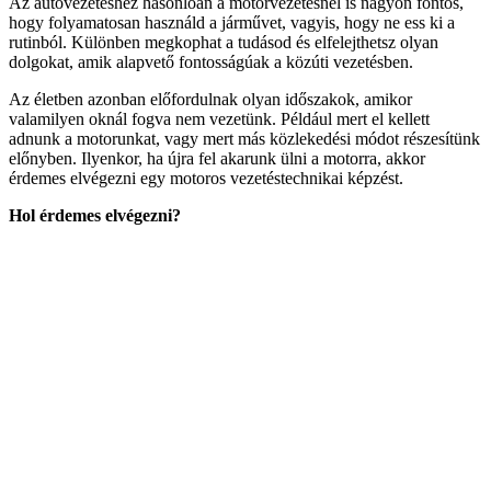
Az autóvezetéshez hasonlóan a motorvezetésnél is nagyon fontos,
hogy folyamatosan használd a járművet, vagyis, hogy ne ess ki a
rutinból. Különben megkophat a tudásod és elfelejthetsz olyan
dolgokat, amik alapvető fontosságúak a közúti vezetésben.
Az életben azonban előfordulnak olyan időszakok, amikor
valamilyen oknál fogva nem vezetünk. Például mert el kellett
adnunk a motorunkat, vagy mert más közlekedési módot részesítünk
előnyben. Ilyenkor, ha újra fel akarunk ülni a motorra, akkor
érdemes elvégezni egy motoros vezetéstechnikai képzést.
Hol érdemes elvégezni?