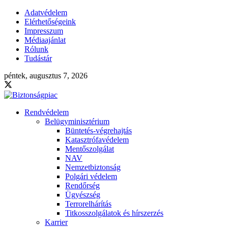
Adatvédelem
Elérhetőségeink
Impresszum
Médiaajánlat
Rólunk
Tudástár
péntek, augusztus 7, 2026
Rendvédelem
Belügyminisztérium
Büntetés-végrehajtás
Katasztrófavédelem
Mentőszolgálat
NAV
Nemzetbiztonság
Polgári védelem
Rendőrség
Ügyészség
Terrorelhárítás
Titkosszolgálatok és hírszerzés
Karrier