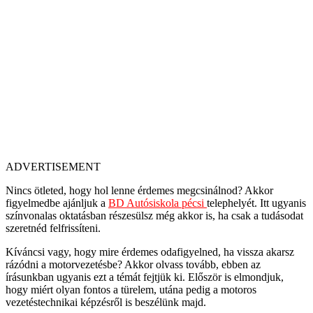
ADVERTISEMENT
Nincs ötleted, hogy hol lenne érdemes megcsinálnod? Akkor
figyelmedbe ajánljuk a
BD Autósiskola pécsi
telephelyét. Itt ugyanis
színvonalas oktatásban részesülsz még akkor is, ha csak a tudásodat
szeretnéd felfrissíteni.
Kíváncsi vagy, hogy mire érdemes odafigyelned, ha vissza akarsz
rázódni a motorvezetésbe? Akkor olvass tovább, ebben az
írásunkban ugyanis ezt a témát fejtjük ki. Először is elmondjuk,
hogy miért olyan fontos a türelem, utána pedig a motoros
vezetéstechnikai képzésről is beszélünk majd.