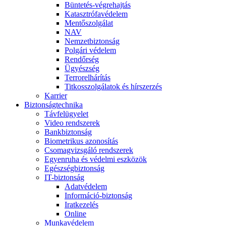
Büntetés-végrehajtás
Katasztrófavédelem
Mentőszolgálat
NAV
Nemzetbiztonság
Polgári védelem
Rendőrség
Ügyészség
Terrorelhárítás
Titkosszolgálatok és hírszerzés
Karrier
Biztonságtechnika
Távfelügyelet
Video rendszerek
Bankbiztonság
Biometrikus azonosítás
Csomagvizsgáló rendszerek
Egyenruha és védelmi eszközök
Egészségbiztonság
IT-biztonság
Adatvédelem
Információ-biztonság
Iratkezelés
Online
Munkavédelem