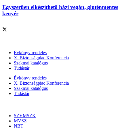
Egyszerűen elkészíthető házi vegán, gluténmentes
kenyér
Szolgáltatásaink
Évkönyv rendelés
X. Biztonságpiac Konferencia
Szakmai katalógus
Tudástár
Évkönyv rendelés
X. Biztonságpiac Konferencia
Szakmai katalógus
Tudástár
Szakmai szervezetek
SZVMSZK
MVSZ
NBT