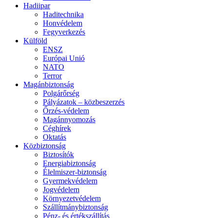
Hadiipar
Haditechnika
Honvédelem
Fegyverkezés
Külföld
ENSZ
Európai Unió
NATO
Terror
Magánbiztonság
Polgárőrség
Pályázatok – közbeszerzés
Őrzés-védelem
Magánnyomozás
Céghírek
Oktatás
Közbiztonság
Biztosítók
Energiabiztonság
Élelmiszer-biztonság
Gyermekvédelem
Jogvédelem
Környezetvédelem
Szállítmánybiztonság
Pénz- és értékszállítás