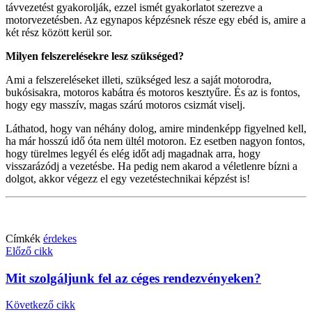
távvezetést gyakorolják, ezzel ismét gyakorlatot szerezve a
motorvezetésben. Az egynapos képzésnek része egy ebéd is, amire a
két rész között kerül sor.
Milyen felszerelésekre lesz szükséged?
Ami a felszereléseket illeti, szükséged lesz a saját motorodra,
bukósisakra, motoros kabátra és motoros kesztyűre. És az is fontos,
hogy egy masszív, magas szárú motoros csizmát viselj.
Láthatod, hogy van néhány dolog, amire mindenképp figyelned kell,
ha már hosszú idő óta nem ültél motoron. Ez esetben nagyon fontos,
hogy türelmes legyél és elég időt adj magadnak arra, hogy
visszarázódj a vezetésbe. Ha pedig nem akarod a véletlenre bízni a
dolgot, akkor végezz el egy vezetéstechnikai képzést is!
Címkék
érdekes
Előző cikk
Mit szolgáljunk fel az céges rendezvényeken?
Következő cikk