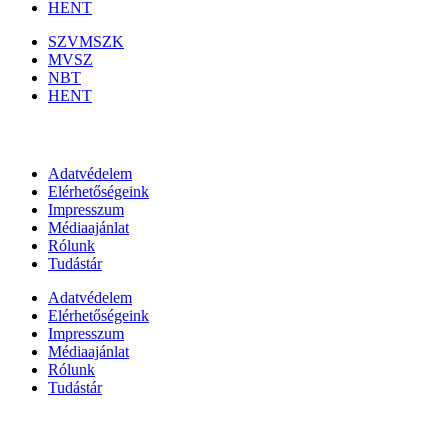
HENT
SZVMSZK
MVSZ
NBT
HENT
Információk
Adatvédelem
Elérhetőségeink
Impresszum
Médiaajánlat
Rólunk
Tudástár
Adatvédelem
Elérhetőségeink
Impresszum
Médiaajánlat
Rólunk
Tudástár
Állami szervezetek