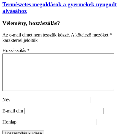
Természetes megoldások a gyermekek nyugodt
alvásához
Vélemény, hozzászólás?
Az e-mail címet nem tesszük közzé.
A kötelező mezőket
*
karakterrel jelöltük
Hozzászólás
*
Név
E-mail cím
Honlap