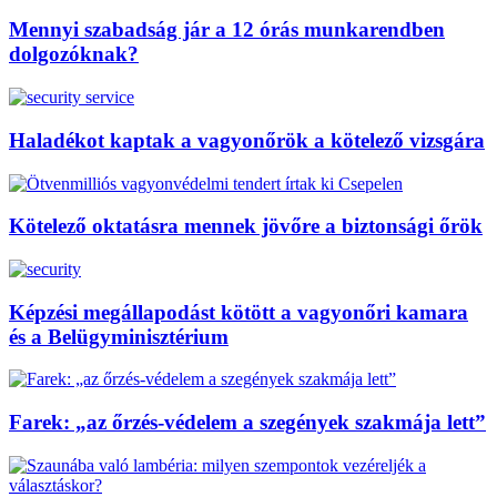
Mennyi szabadság jár a 12 órás munkarendben
dolgozóknak?
Haladékot kaptak a vagyonőrök a kötelező vizsgára
Kötelező oktatásra mennek jövőre a biztonsági őrök
Képzési megállapodást kötött a vagyonőri kamara
és a Belügyminisztérium
Farek: „az őrzés-védelem a szegények szakmája lett”