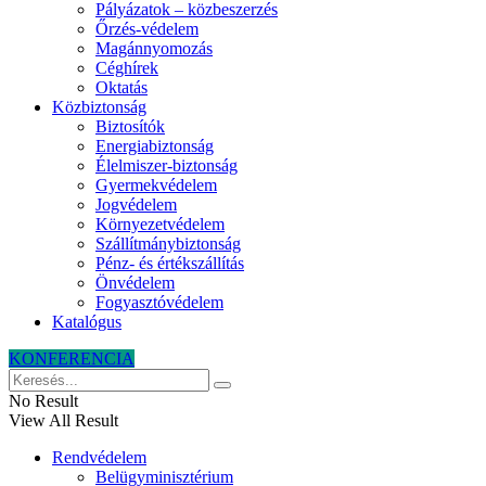
Pályázatok – közbeszerzés
Őrzés-védelem
Magánnyomozás
Céghírek
Oktatás
Közbiztonság
Biztosítók
Energiabiztonság
Élelmiszer-biztonság
Gyermekvédelem
Jogvédelem
Környezetvédelem
Szállítmánybiztonság
Pénz- és értékszállítás
Önvédelem
Fogyasztóvédelem
Katalógus
KONFERENCIA
No Result
View All Result
Rendvédelem
Belügyminisztérium