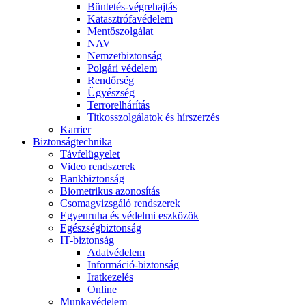
Büntetés-végrehajtás
Katasztrófavédelem
Mentőszolgálat
NAV
Nemzetbiztonság
Polgári védelem
Rendőrség
Ügyészség
Terrorelhárítás
Titkosszolgálatok és hírszerzés
Karrier
Biztonságtechnika
Távfelügyelet
Video rendszerek
Bankbiztonság
Biometrikus azonosítás
Csomagvizsgáló rendszerek
Egyenruha és védelmi eszközök
Egészségbiztonság
IT-biztonság
Adatvédelem
Információ-biztonság
Iratkezelés
Online
Munkavédelem