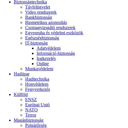
Biztonságtechnika
Távfelügyelet
Video rendszerek
Bankbiztonság
Biometrikus azonosítás
Csomagvizsgáló rendszerek
Egyenruha és védelmi eszközök
Egészségbiztonság
IT-biztonság
Adatvédelem
Információ-biztonság
Iratkezelés
Online
Munkavédelem
Hadiipar
Haditechnika
Honvédelem
Fegyverkezés
Külföld
ENSZ
Európai Unió
NATO
Terror
Magánbiztonság
Polgárőrség