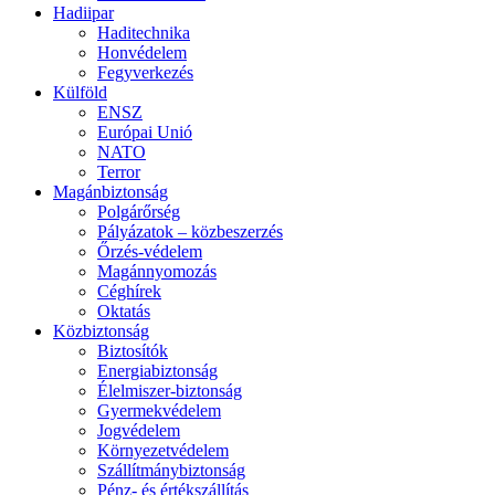
Hadiipar
Haditechnika
Honvédelem
Fegyverkezés
Külföld
ENSZ
Európai Unió
NATO
Terror
Magánbiztonság
Polgárőrség
Pályázatok – közbeszerzés
Őrzés-védelem
Magánnyomozás
Céghírek
Oktatás
Közbiztonság
Biztosítók
Energiabiztonság
Élelmiszer-biztonság
Gyermekvédelem
Jogvédelem
Környezetvédelem
Szállítmánybiztonság
Pénz- és értékszállítás