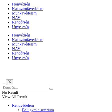
Honvédség
Katasztrófavédelem
Munkavédelem
NAV
Rendőrség
Ügyészség
Honvédség
Katasztrófavédelem
Munkavédelem
NAV
Rendőrség
Ügyészség
Híreinket szemlézi
No Result
View All Result
Rendvédelem
Belügyminisztérium