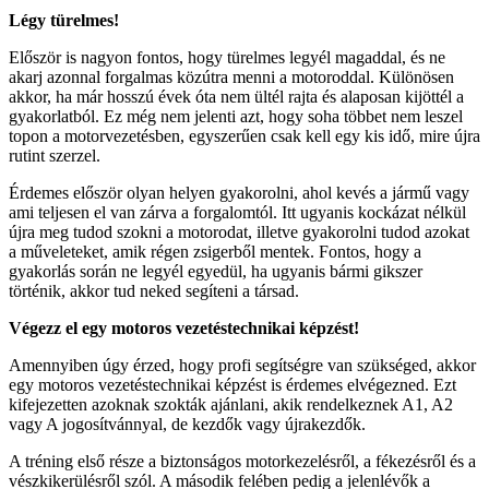
Légy türelmes!
Először is nagyon fontos, hogy türelmes legyél magaddal, és ne
akarj azonnal forgalmas közútra menni a motoroddal. Különösen
akkor, ha már hosszú évek óta nem ültél rajta és alaposan kijöttél a
gyakorlatból. Ez még nem jelenti azt, hogy soha többet nem leszel
topon a motorvezetésben, egyszerűen csak kell egy kis idő, mire újra
rutint szerzel.
Érdemes először olyan helyen gyakorolni, ahol kevés a jármű vagy
ami teljesen el van zárva a forgalomtól. Itt ugyanis kockázat nélkül
újra meg tudod szokni a motorodat, illetve gyakorolni tudod azokat
a műveleteket, amik régen zsigerből mentek. Fontos, hogy a
gyakorlás során ne legyél egyedül, ha ugyanis bármi gikszer
történik, akkor tud neked segíteni a társad.
Végezz el egy motoros vezetéstechnikai képzést!
Amennyiben úgy érzed, hogy profi segítségre van szükséged, akkor
egy motoros vezetéstechnikai képzést is érdemes elvégezned. Ezt
kifejezetten azoknak szokták ajánlani, akik rendelkeznek A1, A2
vagy A jogosítvánnyal, de kezdők vagy újrakezdők.
A tréning első része a biztonságos motorkezelésről, a fékezésről és a
vészkikerülésről szól. A második felében pedig a jelenlévők a