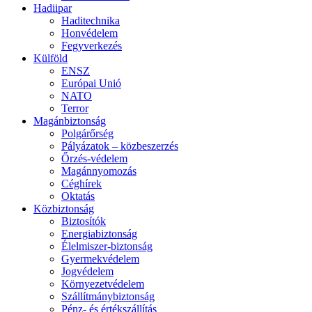
Hadiipar
Haditechnika
Honvédelem
Fegyverkezés
Külföld
ENSZ
Európai Unió
NATO
Terror
Magánbiztonság
Polgárőrség
Pályázatok – közbeszerzés
Őrzés-védelem
Magánnyomozás
Céghírek
Oktatás
Közbiztonság
Biztosítók
Energiabiztonság
Élelmiszer-biztonság
Gyermekvédelem
Jogvédelem
Környezetvédelem
Szállítmánybiztonság
Pénz- és értékszállítás