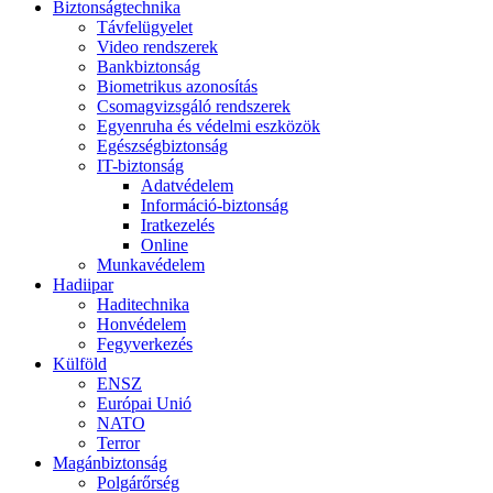
Biztonságtechnika
Távfelügyelet
Video rendszerek
Bankbiztonság
Biometrikus azonosítás
Csomagvizsgáló rendszerek
Egyenruha és védelmi eszközök
Egészségbiztonság
IT-biztonság
Adatvédelem
Információ-biztonság
Iratkezelés
Online
Munkavédelem
Hadiipar
Haditechnika
Honvédelem
Fegyverkezés
Külföld
ENSZ
Európai Unió
NATO
Terror
Magánbiztonság
Polgárőrség