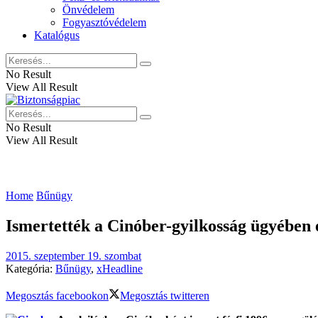
Önvédelem
Fogyasztóvédelem
Katalógus
No Result
View All Result
No Result
View All Result
Home
Bűnügy
Ismertették a Cinóber-gyilkosság ügyében 
2015. szeptember 19. szombat
Kategória:
Bűnügy
,
xHeadline
Megosztás facebookon
Megosztás twitteren