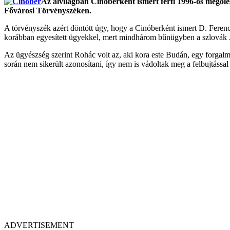
Az alvilágban Cinóberként ismert férfi 1996-os megölé
Fővárosi Törvényszéken.
A törvényszék azért döntött úgy, hogy a Cinóberként ismert D. Feren
korábban egyesített ügyekkel, mert mindhárom bűnügyben a szlovák
Az ügyészség szerint Rohác volt az, aki kora este Budán, egy forgalma
során nem sikerült azonosítani, így nem is vádoltak meg a felbujtással 
ADVERTISEMENT