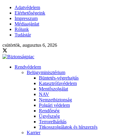
Adatvédelem
Elérhetőségeink
Impresszum
Médiaajánlat
Rólunk
Tudástár
csütörtök, augusztus 6, 2026
Rendvédelem
Belügyminisztérium
Büntetés-végrehajtás
Katasztrófavédelem
Mentőszolgálat
NAV
Nemzetbiztonság
Polgári védelem
Rendőrség
Ügyészség
Terrorelhárítás
Titkosszolgálatok és hírszerzés
Karrier