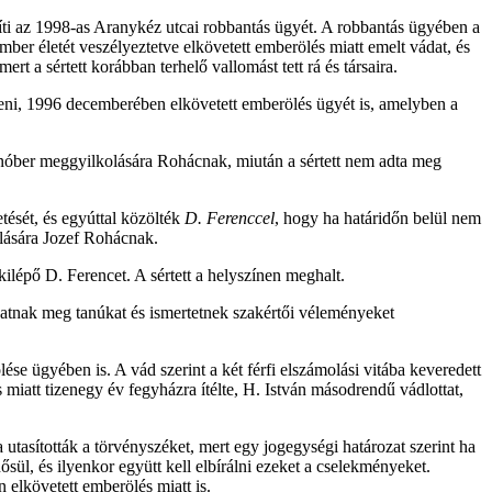
ti az 1998-as Aranykéz utcai robbantás ügyét. A robbantás ügyében a
mber életét veszélyeztetve elkövetett emberölés miatt emelt vádat, és
t a sértett korábban terhelő vallomást tett rá és társaira.
eni, 1996 decemberében elkövetett emberölés ügyét is, amelyben a
Cinóber meggyilkolására Rohácnak, miután a sértett nem adta meg
tését, és egyúttal közölték
D. Ferenccel
, hogy ha határidőn belül nem
olására Jozef Rohácnak.
 kilépő D. Ferencet. A sértett a helyszínen meghalt.
gatnak meg tanúkat és ismertetnek szakértői véleményeket
e ügyében is. A vád szerint a két férfi elszámolási vitába keveredett
miatt tizenegy év fegyházra ítélte, H. István másodrendű vádlottat,
 utasították a törvényszéket, mert egy jogegységi határozat szerint ha
sül, és ilyenkor együtt kell elbírálni ezeket a cselekményeket.
 elkövetett emberölés miatt is.