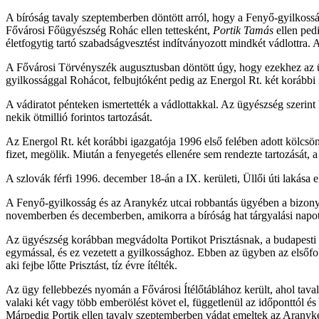
A bíróság tavaly szeptemberben döntött arról, hogy a Fenyő-gyilkoss
Fővárosi Főügyészség Rohác ellen tettesként,
Portik Tamás
ellen pedi
életfogytig tartó szabadságvesztést indítványozott mindkét vádlottra. A
A Fővárosi Törvényszék augusztusban döntött úgy, hogy ezekhez az üg
gyilkossággal Rohácot, felbujtóként pedig az Energol Rt. két korábbi 
A vádiratot pénteken ismertették a vádlottakkal. Az ügyészség szerin
nekik ötmillió forintos tartozását.
Az Energol Rt. két korábbi igazgatója 1996 első felében adott kölcsönt
fizet, megölik. Miután a fenyegetés ellenére sem rendezte tartozásá
A szlovák férfi 1996. december 18-án a IX. kerületi, Üllői úti lakása el
A Fenyő-gyilkosság és az Aranykéz utcai robbantás ügyében a bizonyí
novemberben és decemberben, amikorra a bíróság hat tárgyalási napot t
Az ügyészség korábban megvádolta Portikot Prisztásnak, a budapesti é
egymással, és ez vezetett a gyilkossághoz. Ebben az ügyben az elsőfok
aki fejbe lőtte Prisztást, tíz évre ítélték.
Az ügy fellebbezés nyomán a Fővárosi Ítélőtáblához került, ahol tavaly
valaki két vagy több emberölést követ el, függetlenül az időponttól és
Márpedig Portik ellen tavaly szeptemberben vádat emeltek az Aranykéz 