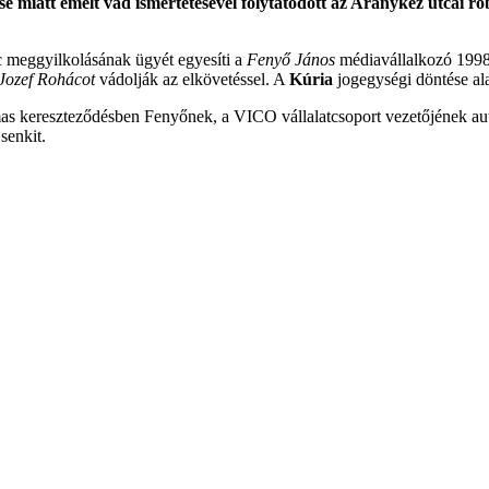
se miatt emelt vád ismertetésével folytatódott az Aranykéz utcai 
c meggyilkolásának ügyét egyesíti a
Fenyő János
médiavállalkozó 1998
Jozef Rohácot
vádolják az elkövetéssel. A
Kúria
jogegységi döntése ala
s kereszteződésben Fenyőnek, a VICO vállalatcsoport vezetőjének autójá
senkit.