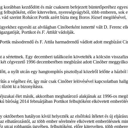
ág korábban kezdődött és már csaknem befejezett büntetőperéhez egyesí
g felbujtóként, előre kitervelten, nyereségvágyból, több emberen, sok e
 vád szerint Rohácot Portik azért bízta meg Boros József megölésével, mer
yekhez egyesíti az alvilágban Cinóberként ismertté vált D. Ferenc ell
igazgatóját, Portikot és
F. Attilát
vádolják.
t Portik másodrendű és F. Attila harmadrendű vádlott adott megbízást 
 a sértettnek. Egy decemberi találkozón követelték a kölcsön visszafize
t, a két cégvezető 1996 decemberében megbízást adott Cinóber meggyilk
őtt, a nyílt utcán egy hangtompítós pisztollyal közelről lelőtte a házból
tás a végéhez ért, így már csak Cinóber lelövésével kapcsolatban hall
űzött ki a bizonyításra.
jszakai élet másik, akkoriban meghatározó alakjának az 1996-os megölés
ú bíróság 2014 februárjában Portikot felbujtóként elkövetett emberölés 
 októberben hatályon kívül helyezték az elsőfokú ítéletet és új eljárásra
 az elhatározástól, az több ember sérelmére elkövetett emberölésnek minő
utcai robbantás ügyében, felbujtóként, előre kitervelten, több emberen