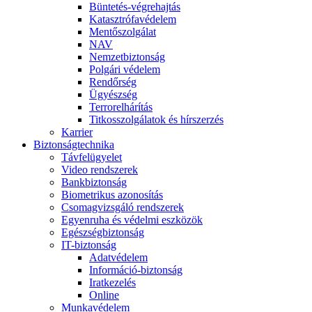
Büntetés-végrehajtás
Katasztrófavédelem
Mentőszolgálat
NAV
Nemzetbiztonság
Polgári védelem
Rendőrség
Ügyészség
Terrorelhárítás
Titkosszolgálatok és hírszerzés
Karrier
Biztonságtechnika
Távfelügyelet
Video rendszerek
Bankbiztonság
Biometrikus azonosítás
Csomagvizsgáló rendszerek
Egyenruha és védelmi eszközök
Egészségbiztonság
IT-biztonság
Adatvédelem
Információ-biztonság
Iratkezelés
Online
Munkavédelem