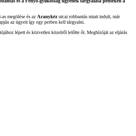
robbantás és a Fenyő-gyilkosság ügyének tárgyalása pénteken a
-as megölése és az
Aranykéz
utcai robbantás miatt indult, már
pján az ügyeit így egy perben kell tárgyalni.
hoz lépett és közvetlen közelről lelőtte őt. Megbízóját az eljárás