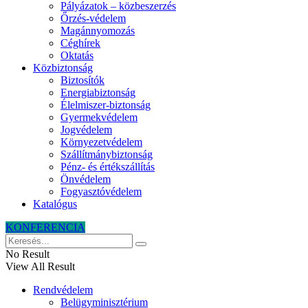
Pályázatok – közbeszerzés
Őrzés-védelem
Magánnyomozás
Céghírek
Oktatás
Közbiztonság
Biztosítók
Energiabiztonság
Élelmiszer-biztonság
Gyermekvédelem
Jogvédelem
Környezetvédelem
Szállítmánybiztonság
Pénz- és értékszállítás
Önvédelem
Fogyasztóvédelem
Katalógus
KONFERENCIA
No Result
View All Result
Rendvédelem
Belügyminisztérium