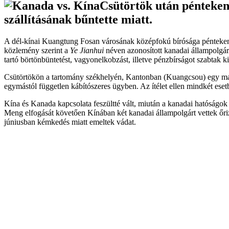
Csütörtök után pénteken 
szállításának bűntette miatt.
A dél-kínai Kuangtung Fosan városának középfokú bírósága pénteken eg
közlemény szerint a
Ye Jianhui
néven azonosított kanadai állampolgárt 
tartó börtönbüntetést, vagyonelkobzást, illetve pénzbírságot szabtak ki
Csütörtökön a tartomány székhelyén, Kantonban (Kuangcsou) egy másik ka
egymástól független kábítószeres ügyben. Az ítélet ellen mindkét esetb
Kína és Kanada kapcsolata feszültté vált, miután a kanadai hatóságok
Meng elfogását követően Kínában két kanadai állampolgárt vettek őr
júniusban kémkedés miatt emeltek vádat.