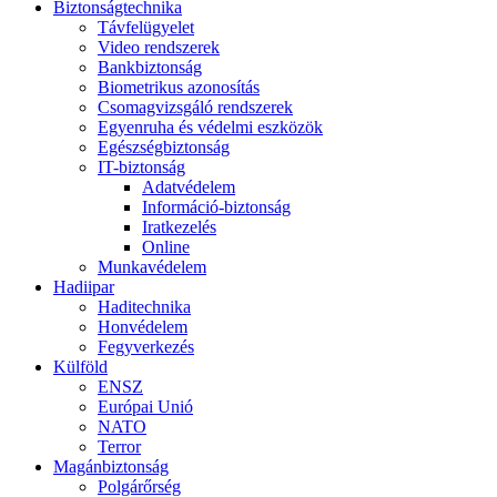
Biztonságtechnika
Távfelügyelet
Video rendszerek
Bankbiztonság
Biometrikus azonosítás
Csomagvizsgáló rendszerek
Egyenruha és védelmi eszközök
Egészségbiztonság
IT-biztonság
Adatvédelem
Információ-biztonság
Iratkezelés
Online
Munkavédelem
Hadiipar
Haditechnika
Honvédelem
Fegyverkezés
Külföld
ENSZ
Európai Unió
NATO
Terror
Magánbiztonság
Polgárőrség