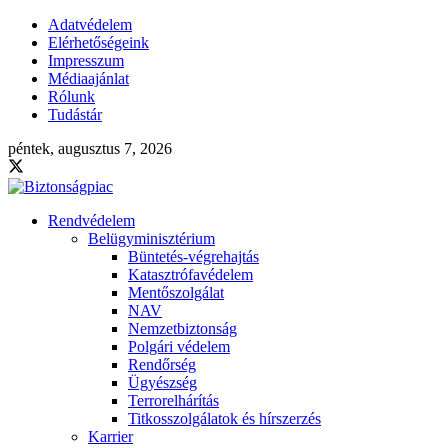
Adatvédelem
Elérhetőségeink
Impresszum
Médiaajánlat
Rólunk
Tudástár
péntek, augusztus 7, 2026
Rendvédelem
Belügyminisztérium
Büntetés-végrehajtás
Katasztrófavédelem
Mentőszolgálat
NAV
Nemzetbiztonság
Polgári védelem
Rendőrség
Ügyészség
Terrorelhárítás
Titkosszolgálatok és hírszerzés
Karrier