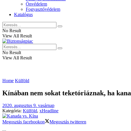
Önvédelem
Fogyasztóvédelem
Katalógus
No Result
View All Result
No Result
View All Result
Home
Külföld
Kínában nem sokat teketóriáznak, ha kanada
2020. augusztus 9. vasárnap
Kategória:
Külföld
,
xHeadline
Megosztás facebookon
Megosztás twitteren