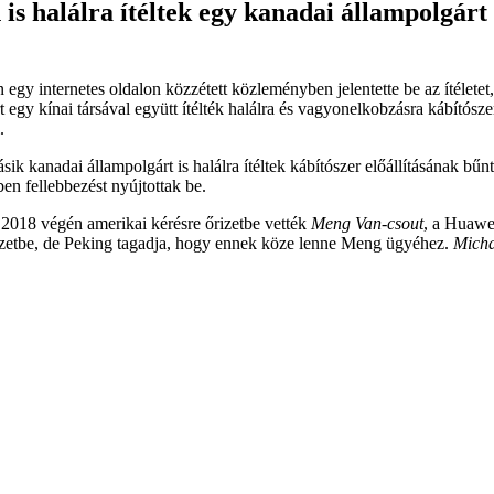
is halálra ítéltek egy kanadai állampolgárt
y internetes oldalon közzétett közleményben jelentette be az ítéletet
egy kínai társával együtt ítélték halálra és vagyonelkobzásra kábítószerek
.
nadai állampolgárt is halálra ítéltek kábítószer előállításának bűntett
en fellebbezést nyújtottak be.
 2018 végén amerikai kérésre őrizetbe vették
Meng Van-csout
, a Huawe
izetbe, de Peking tagadja, hogy ennek köze lenne Meng ügyéhez.
Micha