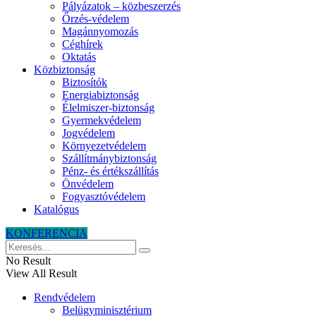
Pályázatok – közbeszerzés
Őrzés-védelem
Magánnyomozás
Céghírek
Oktatás
Közbiztonság
Biztosítók
Energiabiztonság
Élelmiszer-biztonság
Gyermekvédelem
Jogvédelem
Környezetvédelem
Szállítmánybiztonság
Pénz- és értékszállítás
Önvédelem
Fogyasztóvédelem
Katalógus
KONFERENCIA
No Result
View All Result
Rendvédelem
Belügyminisztérium