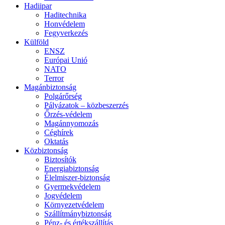
Hadiipar
Haditechnika
Honvédelem
Fegyverkezés
Külföld
ENSZ
Európai Unió
NATO
Terror
Magánbiztonság
Polgárőrség
Pályázatok – közbeszerzés
Őrzés-védelem
Magánnyomozás
Céghírek
Oktatás
Közbiztonság
Biztosítók
Energiabiztonság
Élelmiszer-biztonság
Gyermekvédelem
Jogvédelem
Környezetvédelem
Szállítmánybiztonság
Pénz- és értékszállítás