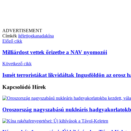
ADVERTISEMENT
Címkék
ítélet
jog
kanada
kína
Előző cikk
Milliárdost vettek őrizetbe a NAV nyomozói
Következő cikk
Ismét terroristákat likvidáltak Ingusföldön az orosz 
Kapcsolódó
Hírek
Oroszország nagyszabású nukleáris hadgyakorlatokba 