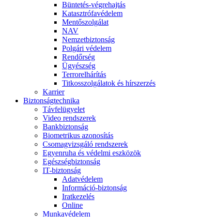
Büntetés-végrehajtás
Katasztrófavédelem
Mentőszolgálat
NAV
Nemzetbiztonság
Polgári védelem
Rendőrség
Ügyészség
Terrorelhárítás
Titkosszolgálatok és hírszerzés
Karrier
Biztonságtechnika
Távfelügyelet
Video rendszerek
Bankbiztonság
Biometrikus azonosítás
Csomagvizsgáló rendszerek
Egyenruha és védelmi eszközök
Egészségbiztonság
IT-biztonság
Adatvédelem
Információ-biztonság
Iratkezelés
Online
Munkavédelem