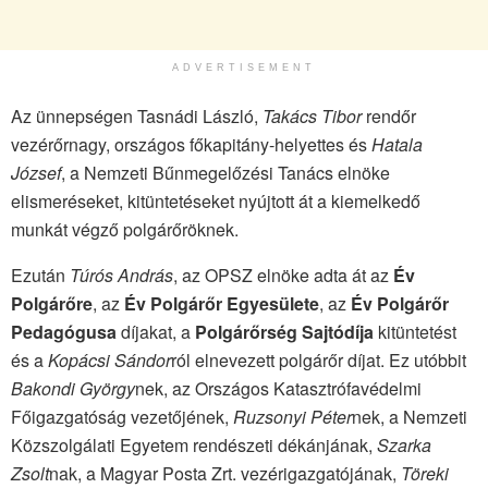
ADVERTISEMENT
Az ünnepségen Tasnádi László,
Takács Tibor
rendőr
vezérőrnagy, országos főkapitány-helyettes és
Hatala
József
, a Nemzeti Bűnmegelőzési Tanács elnöke
elismeréseket, kitüntetéseket nyújtott át a kiemelkedő
munkát végző polgárőröknek.
Ezután
Túrós András
, az OPSZ elnöke adta át az
Év
Polgárőre
, az
Év Polgárőr Egyesülete
, az
Év Polgárőr
Pedagógusa
díjakat, a
Polgárőrség Sajtódíja
kitüntetést
és a
Kopácsi Sándor
ról elnevezett polgárőr díjat. Ez utóbbit
Bakondi György
nek, az Országos Katasztrófavédelmi
Főigazgatóság vezetőjének,
Ruzsonyi Péter
nek, a Nemzeti
Közszolgálati Egyetem rendészeti dékánjának,
Szarka
Zsolt
nak, a Magyar Posta Zrt. vezérigazgatójának,
Töreki