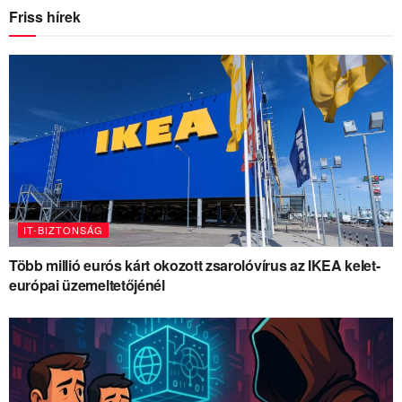
Friss hírek
IT-BIZTONSÁG
Több millió eurós kárt okozott zsarolóvírus az IKEA kelet-
európai üzemeltetőjénél