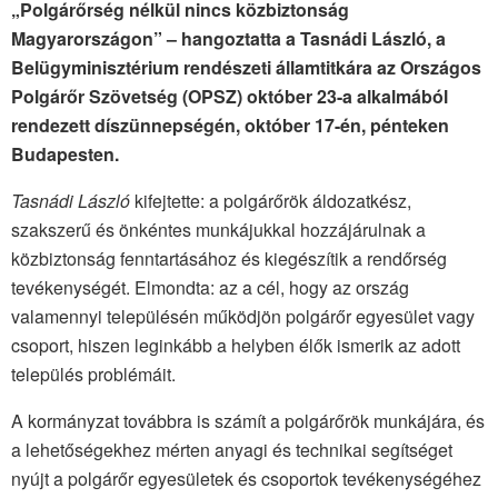
„Polgárőrség nélkül nincs közbiztonság
Magyarországon” – hangoztatta a Tasnádi László, a
Belügyminisztérium rendészeti államtitkára az Országos
Polgárőr Szövetség (OPSZ) október 23-a alkalmából
rendezett díszünnepségén, október 17-én, pénteken
Budapesten.
Tasnádi László
kifejtette: a polgárőrök áldozatkész,
szakszerű és önkéntes munkájukkal hozzájárulnak a
közbiztonság fenntartásához és kiegészítik a rendőrség
tevékenységét. Elmondta: az a cél, hogy az ország
valamennyi településén működjön polgárőr egyesület vagy
csoport, hiszen leginkább a helyben élők ismerik az adott
település problémáit.
A kormányzat továbbra is számít a polgárőrök munkájára, és
a lehetőségekhez mérten anyagi és technikai segítséget
nyújt a polgárőr egyesületek és csoportok tevékenységéhez