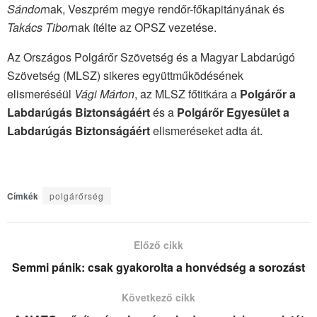
Sándor
nak, Veszprém megye rendőr-főkapitányának és
Takács Tibor
nak ítélte az OPSZ vezetése.
Az Országos Polgárőr Szövetség és a Magyar Labdarúgó
Szövetség (MLSZ) sikeres együttműködésének
elismeréséül
Vági Márton
, az MLSZ főtitkára a
Polgárőr a
Labdarúgás Biztonságáért
és a
Polgárőr Egyesület a
Labdarúgás Biztonságáért
elismeréseket adta át.
Címkék
polgárőrség
Előző cikk
Semmi pánik: csak gyakorolta a honvédség a sorozást
Következő cikk