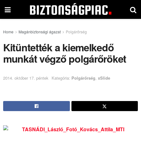
Home
Magánbiztonsági ágazat
Polgárőrség
Kitüntették a kiemelkedő
munkát végző polgárőröket
2014. október 17. péntek
Kategória:
Polgárőrség
,
xSlide