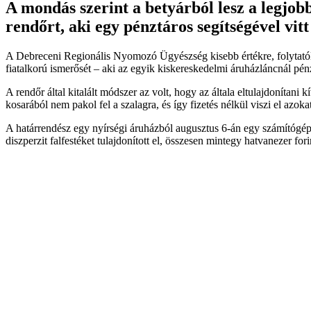
A mondás szerint a betyárból lesz a legjob
rendőrt, aki egy pénztáros segítségével vi
A Debreceni Regionális Nyomozó Ügyészség kisebb értékre, folytatólag
fiatalkorú ismerősét – aki az egyik kiskereskedelmi áruházláncnál pén
A rendőr által kitalált módszer az volt, hogy az általa eltulajdonítani 
kosarából nem pakol fel a szalagra, és így fizetés nélkül viszi el azokat
A határrendész egy nyírségi áruházból augusztus 6-án egy számítógép-b
diszperzit falfestéket tulajdonított el, összesen mintegy hatvanezer fori