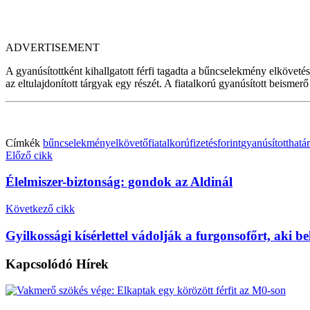
ADVERTISEMENT
A gyanúsítottként kihallgatott férfi tagadta a bűncselekmény elkövetésé
az eltulajdonított tárgyak egy részét. A fiatalkorú gyanúsított beism
Címkék
bűncselekmény
elkövető
fiatalkorú
fizetés
forint
gyanúsított
hatá
Előző cikk
Élelmiszer-biztonság: gondok az Aldinál
Következő cikk
Gyilkossági kísérlettel vádolják a furgonsofőrt, aki be
Kapcsolódó
Hírek