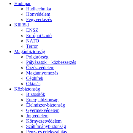
Hadiipar
Haditechnika
Honvédelem
Fegyverkezés
Külföld
ENSZ
Európai Unió
NATO
Terror
Magánbiztonság
Polgárőrség
Pályázatok – közbeszerzés
Őrzés-védelem
Magánnyomozás
Céghírek
Oktatás
Közbiztonság
Biztosítók
Energiabiztonság
Élelmiszer-biztonság
Gyermekvédelem
Jogvédelem
Környezetvédelem
Szállítmánybiztonság
Pénz- és értékszállítás