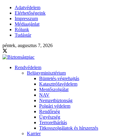
Adatvédelem
Elérhetőségeink
Impresszum
Médiaajánlat
Rólunk
Tudástár
péntek, augusztus 7, 2026
Rendvédelem
Belügyminisztérium
Büntetés-végrehajtás
Katasztrófavédelem
Mentőszolgálat
NAV
Nemzetbiztonság
Polgári védelem
Rendőrség
Ügyészség
Terrorelhárítás
Titkosszolgálatok és hírszerzés
Karrier