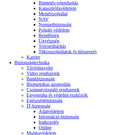
Büntetés-végrehajtás
Katasztrófavédelem
Mentőszolgálat
NAV
Nemzetbiztonság
Polgári védelem
Rendőrség
Ügyészség
Terrorelhárítás
Titkosszolgálatok és hírszerzés
Karrier
Biztonságtechnika
Távfelügyelet
Video rendszerek
Bankbiztonság
Biometrikus azonosítás
Csomagvizsgáló rendszerek
Egyenruha és védelmi eszközök
Egészségbiztonság
IT-biztonság
Adatvédelem
Információ-biztonság
Iratkezelés
Online
Munkavédelem