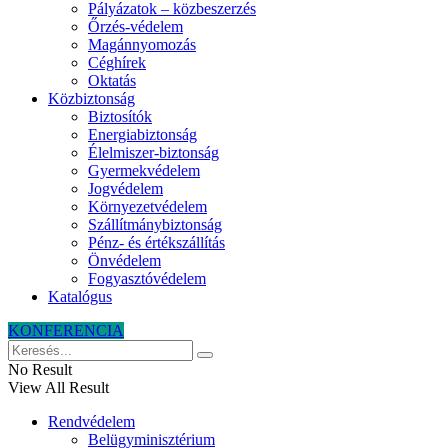
Pályázatok – közbeszerzés
Őrzés-védelem
Magánnyomozás
Céghírek
Oktatás
Közbiztonság
Biztosítók
Energiabiztonság
Élelmiszer-biztonság
Gyermekvédelem
Jogvédelem
Környezetvédelem
Szállítmánybiztonság
Pénz- és értékszállítás
Önvédelem
Fogyasztóvédelem
Katalógus
KONFERENCIA
No Result
View All Result
Rendvédelem
Belügyminisztérium