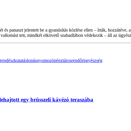
t és panaszt jelentett be a gyanúsítás közlése ellen – írták, hozzátéve, 
erő vallomást tett, mindkét elkövető szabadlábon védekezik – áll az ügy
rrendész
kutatás
lopás
nyomozó
pénztáros
rendőr
ügyészség
lehajtott egy brüsszeli kávézó teraszába