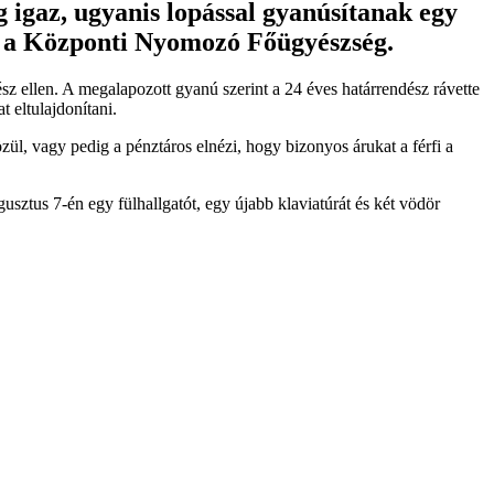
g igaz, ugyanis lopással gyanúsítanak egy
lte a Központi Nyomozó Főügyészség.
z ellen. A megalapozott gyanú szerint a 24 éves határrendész rávette
 eltulajdonítani.
közül, vagy pedig a pénztáros elnézi, hogy bizonyos árukat a férfi a
sztus 7-én egy fülhallgatót, egy újabb klaviatúrát és két vödör