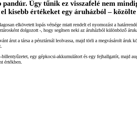
b pandúr. Úgy tűnik ez visszafelé nem mindi
tt el kisebb értékeket egy áruházból – közö
osan elkövetett lopás vétsége miatt rendelt el nyomozást a határrendés
ztárosként dolgozott -, hogy segítsen neki az áruházból különböző árukat
kívánt árut a társa a pénztárnál leolvassa, majd törli a megvásárolt áruk 
.
illentyűzetet, egy gépkocsi-akkumulátort és egy fejhallgatót, majd augu
nt értékben.