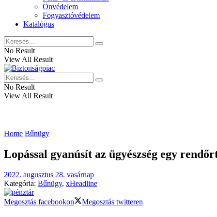
Önvédelem
Fogyasztóvédelem
Katalógus
No Result
View All Result
No Result
View All Result
Home
Bűnügy
Lopással gyanúsít az ügyészség egy rendőr
2022. augusztus 28. vasárnap
Kategória:
Bűnügy
,
xHeadline
Megosztás facebookon
Megosztás twitteren