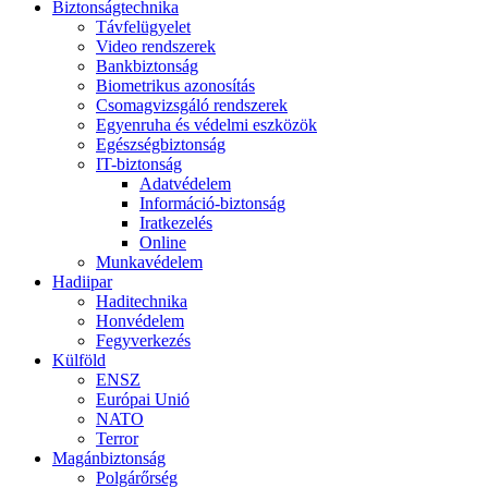
Biztonságtechnika
Távfelügyelet
Video rendszerek
Bankbiztonság
Biometrikus azonosítás
Csomagvizsgáló rendszerek
Egyenruha és védelmi eszközök
Egészségbiztonság
IT-biztonság
Adatvédelem
Információ-biztonság
Iratkezelés
Online
Munkavédelem
Hadiipar
Haditechnika
Honvédelem
Fegyverkezés
Külföld
ENSZ
Európai Unió
NATO
Terror
Magánbiztonság
Polgárőrség