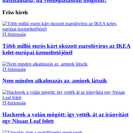
használhatsz, ha vendéglátásban dolgozol?
Friss hírek
IT-biztonság
Több millió eurós kárt okozott zsarolóvírus az IKEA
kelet-európai üzemeltetőjénél
IT-biztonság
Nem minden alkalmazás az, aminek látszik
IT-biztonság
Hackerek a volán mögött: így vették át az irányítást
egy Nissan Leaf felett