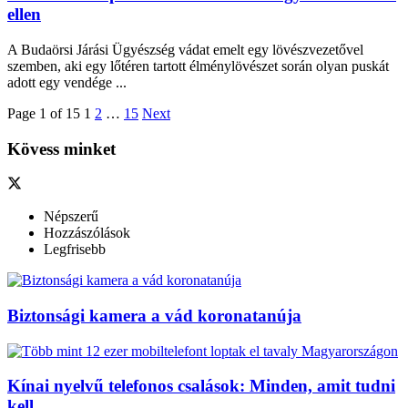
ellen
A Budaörsi Járási Ügyészség vádat emelt egy lövészvezetővel
szemben, aki egy lőtéren tartott élménylövészet során olyan puskát
adott egy vendége ...
Page 1 of 15
1
2
…
15
Next
Kövess minket
Népszerű
Hozzászólások
Legfrisebb
Biztonsági kamera a vád koronatanúja
Kínai nyelvű telefonos csalások: Minden, amit tudni
kell