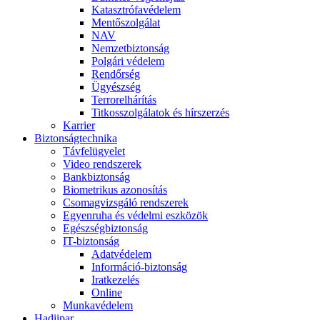
Katasztrófavédelem
Mentőszolgálat
NAV
Nemzetbiztonság
Polgári védelem
Rendőrség
Ügyészség
Terrorelhárítás
Titkosszolgálatok és hírszerzés
Karrier
Biztonságtechnika
Távfelügyelet
Video rendszerek
Bankbiztonság
Biometrikus azonosítás
Csomagvizsgáló rendszerek
Egyenruha és védelmi eszközök
Egészségbiztonság
IT-biztonság
Adatvédelem
Információ-biztonság
Iratkezelés
Online
Munkavédelem
Hadiipar