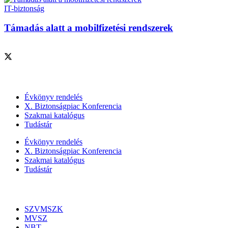
IT-biztonság
Támadás alatt a mobilfizetési rendszerek
Szolgáltatásaink
Évkönyv rendelés
X. Biztonságpiac Konferencia
Szakmai katalógus
Tudástár
Évkönyv rendelés
X. Biztonságpiac Konferencia
Szakmai katalógus
Tudástár
Szakmai szervezetek
SZVMSZK
MVSZ
NBT