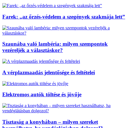
Farek: „az őrzés-védelem a szegények szakmája lett”
Szaunába való lambéria: milyen szempontok
vezéreljék a választáskor?
A vérplazmaadás jelentősége és feltételei
Elektromos autók töltése és jövője
Tisztaság a konyhában – milyen szereket