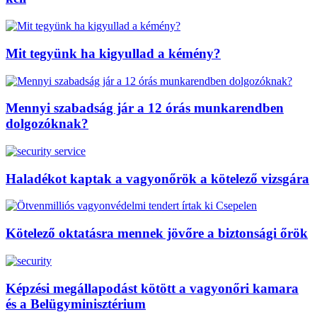
Mit tegyünk ha kigyullad a kémény?
Mennyi szabadság jár a 12 órás munkarendben
dolgozóknak?
Haladékot kaptak a vagyonőrök a kötelező vizsgára
Kötelező oktatásra mennek jövőre a biztonsági őrök
Képzési megállapodást kötött a vagyonőri kamara
és a Belügyminisztérium