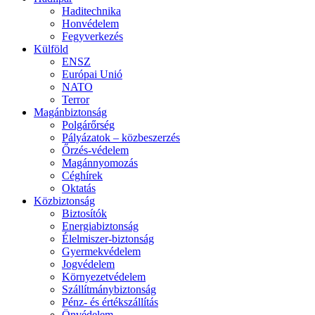
Haditechnika
Honvédelem
Fegyverkezés
Külföld
ENSZ
Európai Unió
NATO
Terror
Magánbiztonság
Polgárőrség
Pályázatok – közbeszerzés
Őrzés-védelem
Magánnyomozás
Céghírek
Oktatás
Közbiztonság
Biztosítók
Energiabiztonság
Élelmiszer-biztonság
Gyermekvédelem
Jogvédelem
Környezetvédelem
Szállítmánybiztonság
Pénz- és értékszállítás
Önvédelem