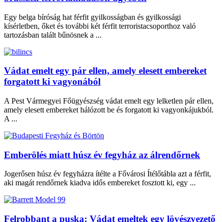
Egy belga bíróság hat férfit gyilkosságban és gyilkossági
kísérletben, őket és további két férfit terroristacsoporthoz való
tartozásban talált bűnösnek a ...
Vádat emelt egy pár ellen, amely elesett embereket
forgatott ki vagyonából
A Pest Vármegyei Főügyészség vádat emelt egy lelketlen pár ellen,
amely elesett embereket hálózott be és forgatott ki vagyonkájukból.
A ...
Emberölés miatt húsz év fegyház az álrendőrnek
Jogerősen húsz év fegyházra ítélte a Fővárosi Ítélőtábla azt a férfit,
aki magát rendőrnek kiadva idős embereket fosztott ki, egy ...
Felrobbant a puska: Vádat emeltek egy lövészvezető