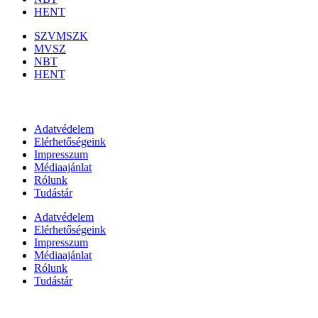
HENT
SZVMSZK
MVSZ
NBT
HENT
Információk
Adatvédelem
Elérhetőségeink
Impresszum
Médiaajánlat
Rólunk
Tudástár
Adatvédelem
Elérhetőségeink
Impresszum
Médiaajánlat
Rólunk
Tudástár
Állami szervezetek