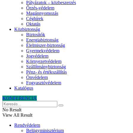
Pályázatok – közbeszerzés
Őrzés-védelem
Magánnyomozás
Céghírek
Oktatás
Közbiztonság
Biztosítók
Energiabiztonság
Élelmiszer-biztonság
Gyermekvédelem
Jogvédelem
Környezetvédelem
Szállítmánybiztonság
Pénz- és értékszállítás
Önvédelem
Fogyasztóvédelem
Katalógus
KONFERENCIA
No Result
View All Result
Rendvédelem
Belügyminisztérium