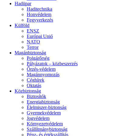
Hadiipar
Haditechnika
Honvédelem
Fegyverkezés
Külföld
ENSZ
Európai Unió
NATO
Terror
Magánbiztonság
Polgárőrség
Pályázatok – közbeszerzés
Őrzés-védelem
Magánnyomozás
Céghírek
Oktatás
Közbiztonság
Biztosítók
Energiabiztonság
Élelmiszer-biztonság
Gyermekvédelem
Jogvédelem
Környezetvédelem
Szállítmánybiztonság
Pénz- és értékszállítás