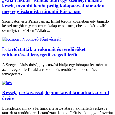
„Allah akbar” kiáltás után egy személyt halálra
késelt, további kettőt pedig kalapáccsal támadott
meg egy iszlamista támadó Párizsban
Szombaton este Párizsban, az Eiffel-torony közelében egy támadó
késsel megölt egy embert és kalapáccsal megsebesített két további
személyt, miközben "Allah ...
Letartóztatták a rokonait és rendőröket
robbantással fenyegető szegedi férfit
A Szegedi Járásbíróság nyomozási bírája egy hónapra letartóztatta
azt a szegedi férfit, aki a rokonait és rendőröket robbantással
fenyegetett - ...
Késsel, piszkavassal, légpuskával támadnak a rend
őreire
Elrendelték annak a férfinak a letartóztatását, aki felfegyverkezve
támadt rá rendőrökre. Letartóztatták azt a férfit is, aki a gyanú szerint