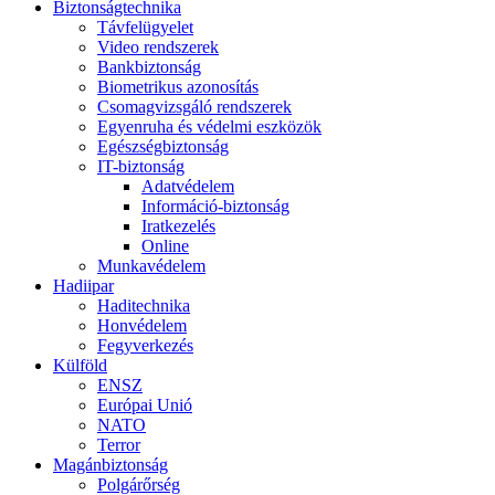
Biztonságtechnika
Távfelügyelet
Video rendszerek
Bankbiztonság
Biometrikus azonosítás
Csomagvizsgáló rendszerek
Egyenruha és védelmi eszközök
Egészségbiztonság
IT-biztonság
Adatvédelem
Információ-biztonság
Iratkezelés
Online
Munkavédelem
Hadiipar
Haditechnika
Honvédelem
Fegyverkezés
Külföld
ENSZ
Európai Unió
NATO
Terror
Magánbiztonság
Polgárőrség