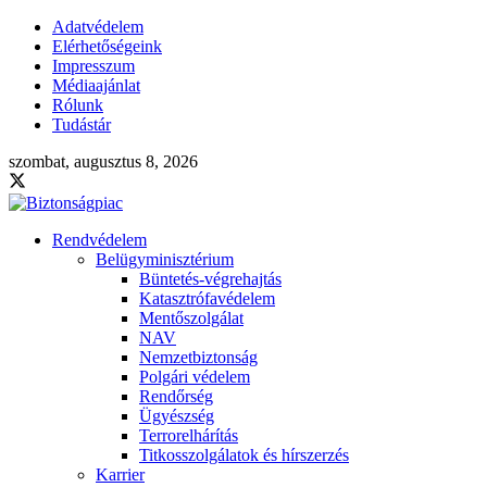
Adatvédelem
Elérhetőségeink
Impresszum
Médiaajánlat
Rólunk
Tudástár
szombat, augusztus 8, 2026
Rendvédelem
Belügyminisztérium
Büntetés-végrehajtás
Katasztrófavédelem
Mentőszolgálat
NAV
Nemzetbiztonság
Polgári védelem
Rendőrség
Ügyészség
Terrorelhárítás
Titkosszolgálatok és hírszerzés
Karrier