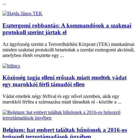
...
Esztergomi robbantás: A kommandósok a szakmai
protokoll szerint jártak el
Az ügyészség szerint a Terrorelhárítási Központ (TEK) munkatársai
minden szakmai protokollt betartottak a szerdai esztergomi akciónál,
amelyben életét vesztette egy ...
Közösség tagja elleni erőszak miatt emeltek vádat
egy marokkói férfi támadói ellen
Vádat emeltek négy férfival és egy nővel szemben, akik egy
marokkói férfira a származása miatt támadtak rá - közölte a ...
Belgium: hat embert találtak bűnösnek a 2016-os
brüsszeli terrortámadások ügyében