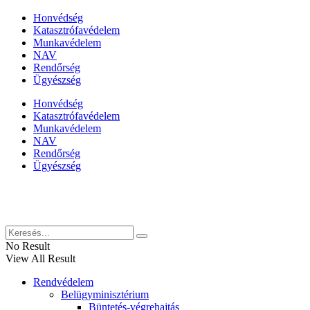
Honvédség
Katasztrófavédelem
Munkavédelem
NAV
Rendőrség
Ügyészség
Honvédség
Katasztrófavédelem
Munkavédelem
NAV
Rendőrség
Ügyészség
Híreinket szemlézi
No Result
View All Result
Rendvédelem
Belügyminisztérium
Büntetés-végrehajtás