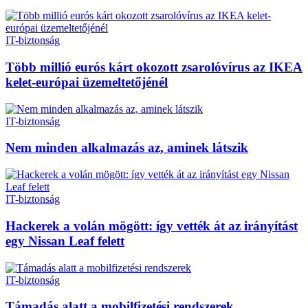
IT-biztonság
Több millió eurós kárt okozott zsarolóvírus az IKEA
kelet-európai üzemeltetőjénél
IT-biztonság
Nem minden alkalmazás az, aminek látszik
IT-biztonság
Hackerek a volán mögött: így vették át az irányítást
egy Nissan Leaf felett
IT-biztonság
Támadás alatt a mobilfizetési rendszerek