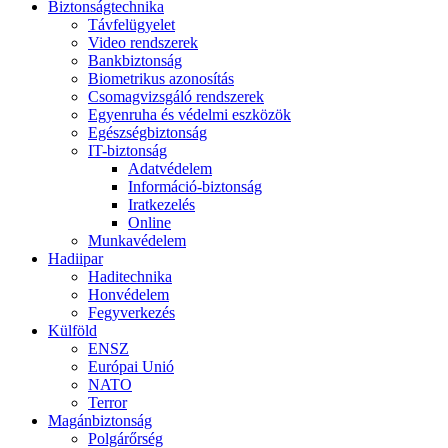
Biztonságtechnika
Távfelügyelet
Video rendszerek
Bankbiztonság
Biometrikus azonosítás
Csomagvizsgáló rendszerek
Egyenruha és védelmi eszközök
Egészségbiztonság
IT-biztonság
Adatvédelem
Információ-biztonság
Iratkezelés
Online
Munkavédelem
Hadiipar
Haditechnika
Honvédelem
Fegyverkezés
Külföld
ENSZ
Európai Unió
NATO
Terror
Magánbiztonság
Polgárőrség