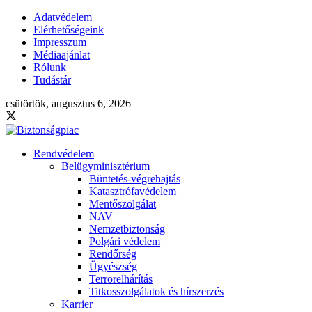
Adatvédelem
Elérhetőségeink
Impresszum
Médiaajánlat
Rólunk
Tudástár
csütörtök, augusztus 6, 2026
Rendvédelem
Belügyminisztérium
Büntetés-végrehajtás
Katasztrófavédelem
Mentőszolgálat
NAV
Nemzetbiztonság
Polgári védelem
Rendőrség
Ügyészség
Terrorelhárítás
Titkosszolgálatok és hírszerzés
Karrier