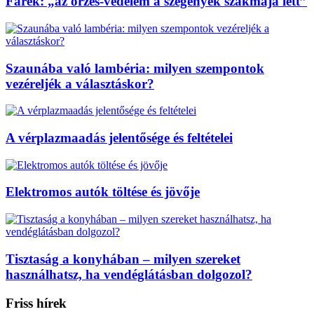
Farek: „az őrzés-védelem a szegények szakmája lett”
Szaunába való lambéria: milyen szempontok
vezéreljék a választáskor?
A vérplazmaadás jelentősége és feltételei
Elektromos autók töltése és jövője
Tisztaság a konyhában – milyen szereket
használhatsz, ha vendéglátásban dolgozol?
Friss hírek