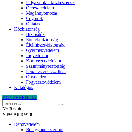
Pályázatok – közbeszerzés
Őrzés-védelem
Magánnyomozás
Céghírek
Oktatás
Közbiztonság
Biztosítók
Energiabiztonság
Élelmiszer-biztonság
Gyermekvédelem
Jogvédelem
Környezetvédelem
Szállítmánybiztonság
Pénz- és értékszállítás
Önvédelem
Fogyasztóvédelem
Katalógus
KONFERENCIA
No Result
View All Result
Rendvédelem
Belügyminisztérium