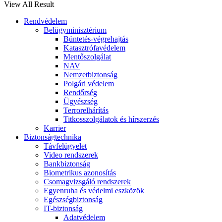
View All Result
Rendvédelem
Belügyminisztérium
Büntetés-végrehajtás
Katasztrófavédelem
Mentőszolgálat
NAV
Nemzetbiztonság
Polgári védelem
Rendőrség
Ügyészség
Terrorelhárítás
Titkosszolgálatok és hírszerzés
Karrier
Biztonságtechnika
Távfelügyelet
Video rendszerek
Bankbiztonság
Biometrikus azonosítás
Csomagvizsgáló rendszerek
Egyenruha és védelmi eszközök
Egészségbiztonság
IT-biztonság
Adatvédelem