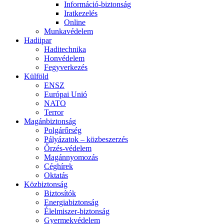
Információ-biztonság
Iratkezelés
Online
Munkavédelem
Hadiipar
Haditechnika
Honvédelem
Fegyverkezés
Külföld
ENSZ
Európai Unió
NATO
Terror
Magánbiztonság
Polgárőrség
Pályázatok – közbeszerzés
Őrzés-védelem
Magánnyomozás
Céghírek
Oktatás
Közbiztonság
Biztosítók
Energiabiztonság
Élelmiszer-biztonság
Gyermekvédelem