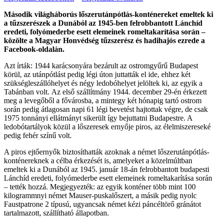
Második világháborús lőszerutánpótlás-konténereket emeltek ki
a tűzszerészek a Dunából az 1945-ben felrobbantott Lánchíd
eredeti, folyómederbe esett elemeinek romeltakarítása során –
közölte a Magyar Honvédség tűzszerész és hadihajós ezrede a
Facebook-oldalán.
Azt írták: 1944 karácsonyára bezárult az ostromgyűrű Budapest
körül, az utánpótlást pedig légi úton juttatták el ide, ehhez két
szükségleszállóhelyet és négy ledobóhelyet jelöltek ki, az egyik a
Tabánban volt. Az első szállítmány 1944. december 29-én érkezett
meg a levegőből a fővárosba, a mintegy két hónapig tartó ostrom
során pedig átlagosan napi 61 légi bevetést hajtottak végre, de csak
1975 tonnányi ellátmányt sikerült így bejuttatni Budapestre. A
ledobótartályok közül a lőszeresek ernyője piros, az élelmiszereseké
pedig fehér színű volt.
A piros ejtőernyők biztosíthatták azoknak a német lőszerutánpótlás-
konténereknek a célba érkezését is, amelyeket a közelmúltban
emeltek ki a Dunából az 1945. január 18-án felrobbantott budapesti
Lánchíd eredeti, folyómederbe esett elemeinek romeltakarítása során
– tették hozzá. Megjegyezték: az egyik konténer több mint 100
kilogrammnyi német Mauser-puskalőszert, a másik pedig nyolc
Faustpatrone 2 típusú, ugyancsak német kézi páncéltörő gránátot
tartalmazott, szállítható állapotban.