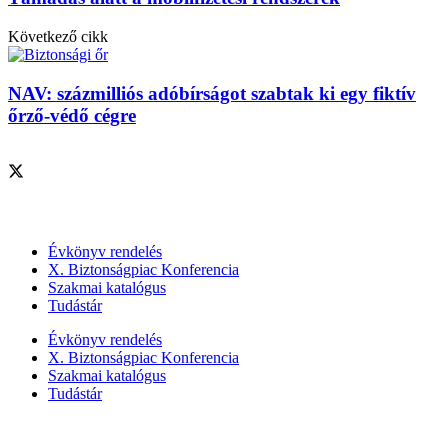
Következő cikk
NAV: százmilliós adóbírságot szabtak ki egy fiktív
őrző-védő cégre
Szolgáltatásaink
Évkönyv rendelés
X. Biztonságpiac Konferencia
Szakmai katalógus
Tudástár
Évkönyv rendelés
X. Biztonságpiac Konferencia
Szakmai katalógus
Tudástár
Szakmai szervezetek