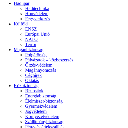
Hadiipar
Haditechnika
Honvédelem
Fegyverkezés
Külföld
ENSZ
Európai Unió
NATO
Terror
Magánbiztonság
Polgárőrség
Pályázatok – közbeszerzés
Őrzés-védelem
Magánnyomozás
Céghírek
Oktatás
Közbiztonság
Biztosítók
Energiabiztonság
Élelmiszer-biztonság
Gyermekvédelem
Jogvédelem
Környezetvédelem
Szállítmánybiztonság
Pénz- és értékszállítás