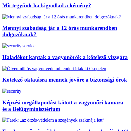
Mit tegyünk ha kigyullad a kémény?
Mennyi szabadság jár a 12 órás munkarendben
dolgozóknak?
Haladékot kaptak a vagyonőrök a kötelező vizsgára
Kötelező oktatásra mennek jövőre a biztonsági őrök
Képzési megállapodást kötött a vagyonőri kamara
és a Belügyminisztérium