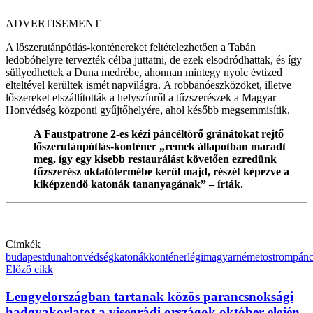
ADVERTISEMENT
A lőszerutánpótlás-konténereket feltételezhetően a Tabán
ledobóhelyre tervezték célba juttatni, de ezek elsodródhattak, és így
süllyedhettek a Duna medrébe, ahonnan mintegy nyolc évtized
elteltével kerültek ismét napvilágra. A robbanóeszközöket, illetve
lőszereket elszállították a helyszínről a tűzszerészek a Magyar
Honvédség központi gyűjtőhelyére, ahol később megsemmisítik.
A Faustpatrone 2-es kézi páncéltörő gránátokat rejtő
lőszerutánpótlás-konténer „remek állapotban maradt
meg, így egy kisebb restaurálást követően ezredünk
tűzszerész oktatótermébe kerül majd, részét képezve a
kiképzendő katonák tananyagának” – írták.
Címkék
budapest
duna
honvédség
katonák
konténer
légi
magyar
német
ostrom
pánc
Előző cikk
Lengyelországban tartanak közös parancsnoksági
hadgyakorlatot a visegrádi országok október elején