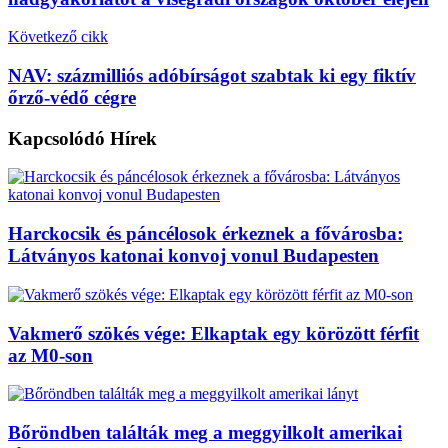
Következő cikk
NAV: százmilliós adóbírságot szabtak ki egy fiktív
őrző-védő cégre
Kapcsolódó
Hírek
Harckocsik és páncélosok érkeznek a fővárosba:
Látványos katonai konvoj vonul Budapesten
Vakmerő szökés vége: Elkaptak egy körözött férfit
az M0-son
Bőröndben találták meg a meggyilkolt amerikai