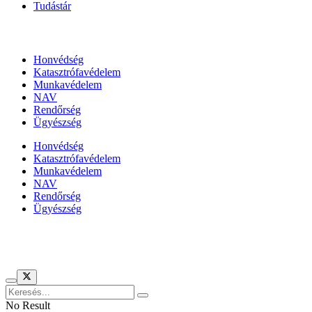
Tudástár
Állami szervezetek
Honvédség
Katasztrófavédelem
Munkavédelem
NAV
Rendőrség
Ügyészség
Honvédség
Katasztrófavédelem
Munkavédelem
NAV
Rendőrség
Ügyészség
Híreinket szemlézi
No Result