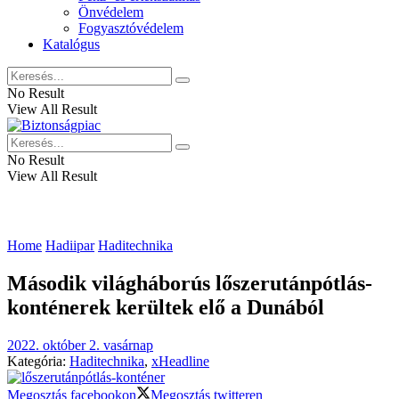
Önvédelem
Fogyasztóvédelem
Katalógus
No Result
View All Result
No Result
View All Result
Home
Hadiipar
Haditechnika
Második világháborús lőszerutánpótlás-
konténerek kerültek elő a Dunából
2022. október 2. vasárnap
Kategória:
Haditechnika
,
xHeadline
Megosztás facebookon
Megosztás twitteren