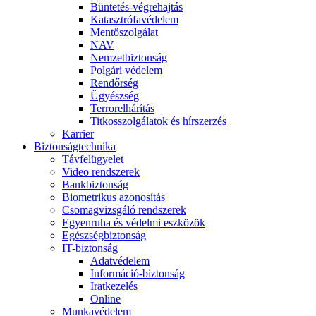
Büntetés-végrehajtás
Katasztrófavédelem
Mentőszolgálat
NAV
Nemzetbiztonság
Polgári védelem
Rendőrség
Ügyészség
Terrorelhárítás
Titkosszolgálatok és hírszerzés
Karrier
Biztonságtechnika
Távfelügyelet
Video rendszerek
Bankbiztonság
Biometrikus azonosítás
Csomagvizsgáló rendszerek
Egyenruha és védelmi eszközök
Egészségbiztonság
IT-biztonság
Adatvédelem
Információ-biztonság
Iratkezelés
Online
Munkavédelem