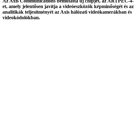
Az Axis Communications bemutatta új chipjét, az ARTPEC-4-
et, amely jelentősen javítja a videóeszközök képminőségét és az
analitikák teljesítményét az Axis hálózati videókamerákban és
videokódolókban.