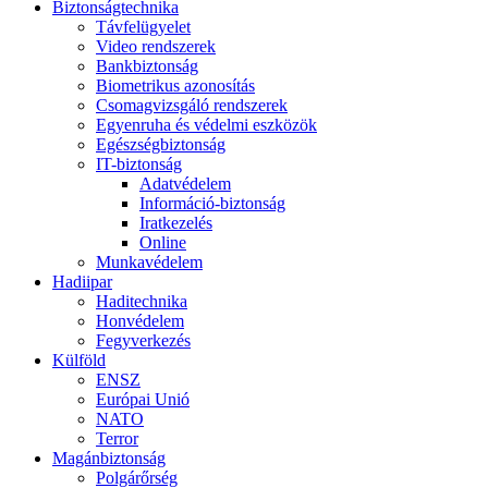
Biztonságtechnika
Távfelügyelet
Video rendszerek
Bankbiztonság
Biometrikus azonosítás
Csomagvizsgáló rendszerek
Egyenruha és védelmi eszközök
Egészségbiztonság
IT-biztonság
Adatvédelem
Információ-biztonság
Iratkezelés
Online
Munkavédelem
Hadiipar
Haditechnika
Honvédelem
Fegyverkezés
Külföld
ENSZ
Európai Unió
NATO
Terror
Magánbiztonság
Polgárőrség