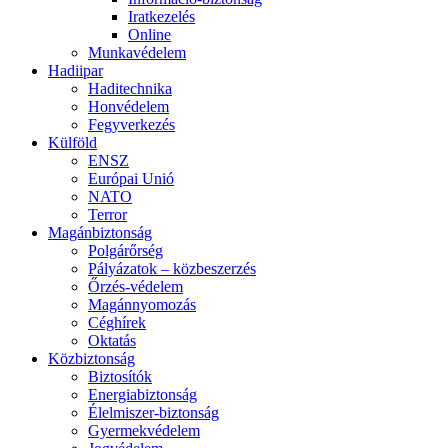
Iratkezelés
Online
Munkavédelem
Hadiipar
Haditechnika
Honvédelem
Fegyverkezés
Külföld
ENSZ
Európai Unió
NATO
Terror
Magánbiztonság
Polgárőrség
Pályázatok – közbeszerzés
Őrzés-védelem
Magánnyomozás
Céghírek
Oktatás
Közbiztonság
Biztosítók
Energiabiztonság
Élelmiszer-biztonság
Gyermekvédelem