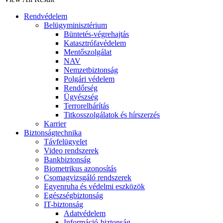
Rendvédelem
Belügyminisztérium
Büntetés-végrehajtás
Katasztrófavédelem
Mentőszolgálat
NAV
Nemzetbiztonság
Polgári védelem
Rendőrség
Ügyészség
Terrorelhárítás
Titkosszolgálatok és hírszerzés
Karrier
Biztonságtechnika
Távfelügyelet
Video rendszerek
Bankbiztonság
Biometrikus azonosítás
Csomagvizsgáló rendszerek
Egyenruha és védelmi eszközök
Egészségbiztonság
IT-biztonság
Adatvédelem
Információ-biztonság