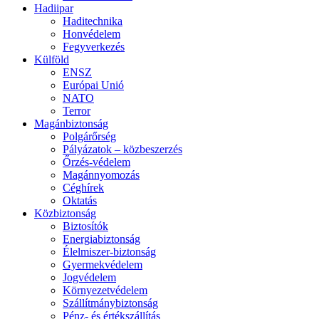
Hadiipar
Haditechnika
Honvédelem
Fegyverkezés
Külföld
ENSZ
Európai Unió
NATO
Terror
Magánbiztonság
Polgárőrség
Pályázatok – közbeszerzés
Őrzés-védelem
Magánnyomozás
Céghírek
Oktatás
Közbiztonság
Biztosítók
Energiabiztonság
Élelmiszer-biztonság
Gyermekvédelem
Jogvédelem
Környezetvédelem
Szállítmánybiztonság
Pénz- és értékszállítás