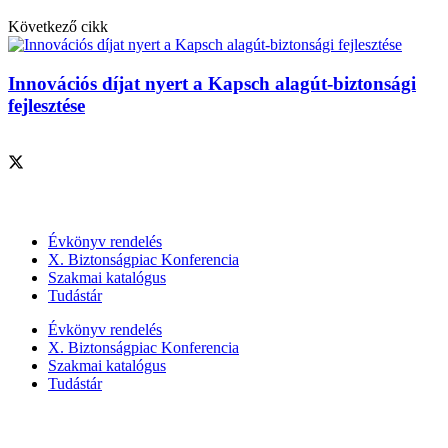
Következő cikk
Innovációs díjat nyert a Kapsch alagút-biztonsági
fejlesztése
Szolgáltatásaink
Évkönyv rendelés
X. Biztonságpiac Konferencia
Szakmai katalógus
Tudástár
Évkönyv rendelés
X. Biztonságpiac Konferencia
Szakmai katalógus
Tudástár
Szakmai szervezetek