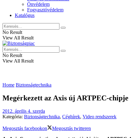
Önvédelem
Fogyasztóvédelem
Katalógus
No Result
View All Result
No Result
View All Result
Home
Biztonságtechnika
Megérkezett az Axis új ARTPEC-chipje
2012. április 4. szerda
Kategória:
Biztonságtechnika
,
Céghírek
,
Video rendszerek
Megosztás facebookon
Megosztás twitteren