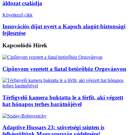
áldozat családja
Következő cikk
Innovációs díjat nyert a Kapsch alagút-biztonsági
fejlesztése
Kapcsolódó
Hírek
Cipőnyom vezetett a fiatal betörőhöz Orgoványon
Térfigyelő kamera buktatta le a férfit, aki végzett
hat hónapos terhes barátnőjével
Adaptive Hussars 23: szövetségi szinten is
felkészültünk Magyarország védelmére!