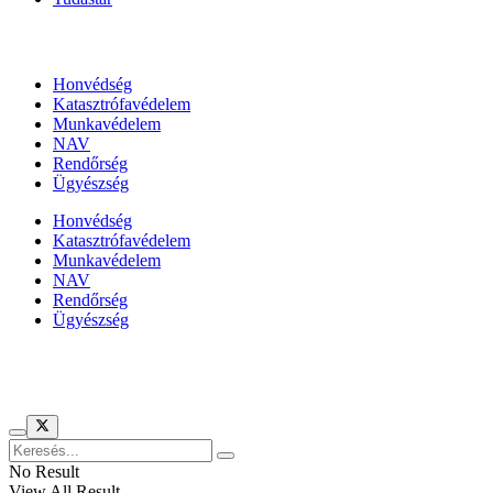
Állami szervezetek
Honvédség
Katasztrófavédelem
Munkavédelem
NAV
Rendőrség
Ügyészség
Honvédség
Katasztrófavédelem
Munkavédelem
NAV
Rendőrség
Ügyészség
Híreinket szemlézi
No Result
View All Result