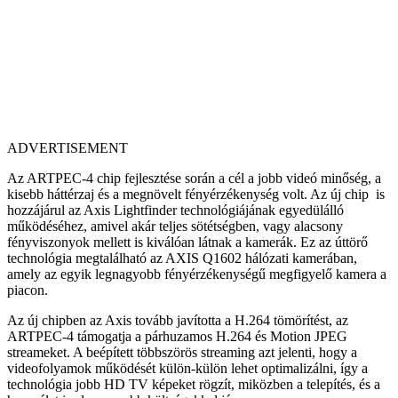
ADVERTISEMENT
Az ARTPEC-4 chip fejlesztése során a cél a jobb videó minőség, a
kisebb háttérzaj és a megnövelt fényérzékenység volt. Az új chip is
hozzájárul az Axis Lightfinder technológiájának egyedülálló
működéséhez, amivel akár teljes sötétségben, vagy alacsony
fényviszonyok mellett is kiválóan látnak a kamerák. Ez az úttörő
technológia megtalálható az AXIS Q1602 hálózati kamerában,
amely az egyik legnagyobb fényérzékenységű megfigyelő kamera a
piacon.
Az új chipben az Axis tovább javította a H.264 tömörítést, az
ARTPEC-4 támogatja a párhuzamos H.264 és Motion JPEG
streameket. A beépített többszörös streaming azt jelenti, hogy a
videofolyamok működését külön-külön lehet optimalizálni, így a
technológia jobb HD TV képeket rögzít, miközben a telepítés, és a