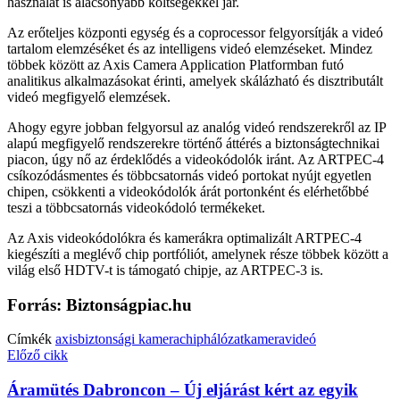
használat is alacsonyabb költségekkel jár.
Az erőteljes központi egység és a coprocessor felgyorsítják a videó
tartalom elemzéséket és az intelligens videó elemzéseket. Mindez
többek között az Axis Camera Application Platformban futó
analitikus alkalmazásokat érinti, amelyek skálázható és disztributált
videó megfigyelő elemzések.
Ahogy egyre jobban felgyorsul az analóg videó rendszerekről az IP
alapú megfigyelő rendszerekre történő áttérés a biztonságtechnikai
piacon, úgy nő az érdeklődés a videokódolók iránt. Az ARTPEC-4
csíkozódásmentes és többcsatornás videó portokat nyújt egyetlen
chipen, csökkenti a videokódolók árát portonként és elérhetőbbé
teszi a többcsatornás videokódoló termékeket.
Az Axis videokódolókra és kamerákra optimalizált ARTPEC-4
kiegészíti a meglévő chip portfóliót, amelynek része többek között a
világ első HDTV-t is támogató chipje, az ARTPEC-3 is.
Forrás: Biztonságpiac.hu
Címkék
axis
biztonsági kamera
chip
hálózat
kamera
videó
Előző cikk
Áramütés Dabroncon – Új eljárást kért az egyik