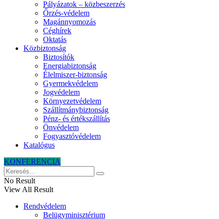
Pályázatok – közbeszerzés
Őrzés-védelem
Magánnyomozás
Céghírek
Oktatás
Közbiztonság
Biztosítók
Energiabiztonság
Élelmiszer-biztonság
Gyermekvédelem
Jogvédelem
Környezetvédelem
Szállítmánybiztonság
Pénz- és értékszállítás
Önvédelem
Fogyasztóvédelem
Katalógus
KONFERENCIA
No Result
View All Result
Rendvédelem
Belügyminisztérium