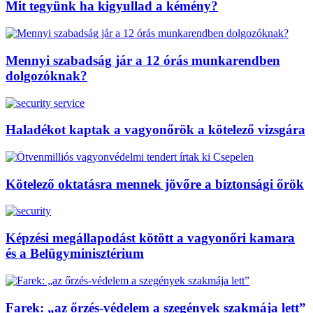
Mit tegyünk ha kigyullad a kémény?
Mennyi szabadság jár a 12 órás munkarendben
dolgozóknak?
Haladékot kaptak a vagyonőrök a kötelező vizsgára
Kötelező oktatásra mennek jövőre a biztonsági őrök
Képzési megállapodást kötött a vagyonőri kamara
és a Belügyminisztérium
Farek: „az őrzés-védelem a szegények szakmája lett”