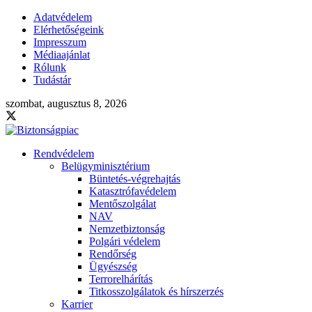
Adatvédelem
Elérhetőségeink
Impresszum
Médiaajánlat
Rólunk
Tudástár
szombat, augusztus 8, 2026
Rendvédelem
Belügyminisztérium
Büntetés-végrehajtás
Katasztrófavédelem
Mentőszolgálat
NAV
Nemzetbiztonság
Polgári védelem
Rendőrség
Ügyészség
Terrorelhárítás
Titkosszolgálatok és hírszerzés
Karrier