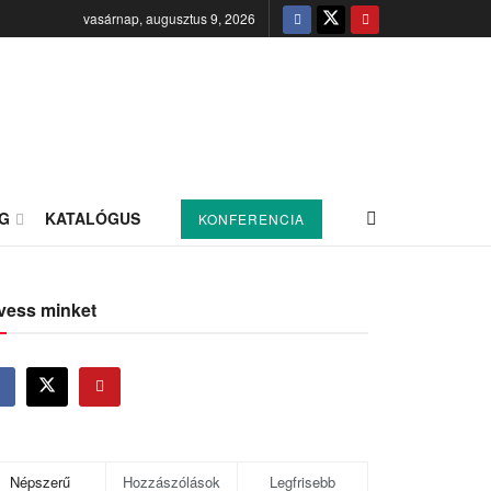
vasárnap, augusztus 9, 2026
G
KATALÓGUS
KONFERENCIA
vess minket
Népszerű
Hozzászólások
Legfrisebb