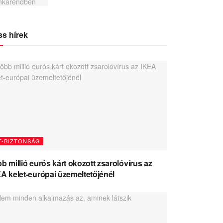
ss hírek
T-BIZTONSÁG
b millió eurós kárt okozott zsarolóvírus az
A kelet-európai üzemeltetőjénél