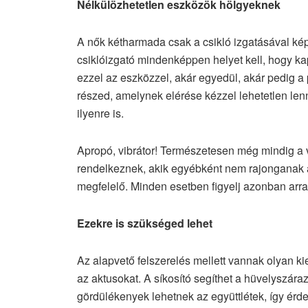
Nélkülözhetetlen eszközök hölgyeknek
A nők kétharmada csak a csikló izgatásával képe
csiklóizgató mindenképpen helyet kell, hogy ka
ezzel az eszközzel, akár egyedül, akár pedig a
részed, amelynek elérése kézzel lehetetlen lenn
ilyenre is.
Apropó, vibrátor! Természetesen még mindig a 
rendelkeznek, akik egyébként nem rajonganak az
megfelelő. Minden esetben figyelj azonban arra
Ezekre is szükséged lehet
Az alapvető felszerelés mellett vannak olyan k
az aktusokat. A síkosító segíthet a hüvelyszá
gördülékenyek lehetnek az együttlétek, így érde