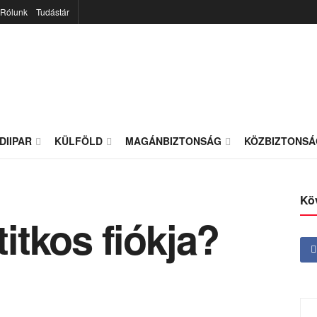
Rólunk
Tudástár
DIIPAR
KÜLFÖLD
MAGÁNBIZTONSÁG
KÖZBIZTONSÁ
Kö
titkos fiókja?