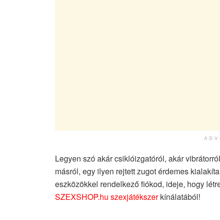
ADV
Legyen szó akár csiklóizgatóról, akár vibrátorr
másról, egy ilyen rejtett zugot érdemes kialakí
eszközökkel rendelkező fiókod, ideje, hogy lét
SZEXSHOP.hu szexjátékszer
kínálatából!