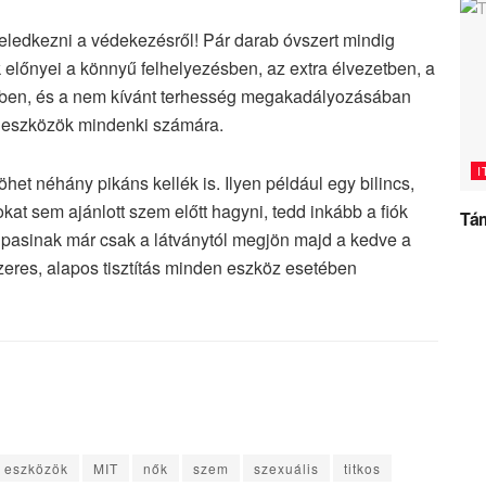
ledkezni a védekezésről! Pár darab óvszert mindig
 előnyei a könnyű felhelyezésben, az extra élvezetben, a
sben, és a nem kívánt terhesség megakadályozásában
 eszközök mindenki számára.
I
het néhány pikáns kellék is. Ilyen például egy bilincs,
at sem ajánlott szem előtt hagyni, tedd inkább a fiók
Tám
 pasinak már csak a látványtól megjön majd a kedve a
zeres, alapos tisztítás minden eszköz esetében
eszközök
MIT
nők
szem
szexuális
titkos