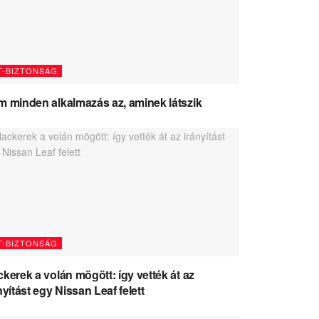
T-BIZTONSÁG
 minden alkalmazás az, aminek látszik
T-BIZTONSÁG
kerek a volán mögött: így vették át az
nyítást egy Nissan Leaf felett