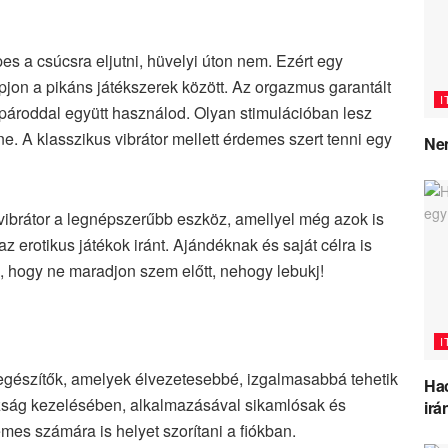
s a csúcsra eljutni, hüvelyi úton nem. Ezért egy
pjon a pikáns játékszerek között. Az orgazmus garantált
I
 pároddal együtt használod. Olyan stimulációban lesz
e. A klasszikus vibrátor mellett érdemes szert tenni egy
Nem
vibrátor a legnépszerűbb eszköz, amellyel még azok is
 erotikus játékok iránt. Ajándéknak és saját célra is
, hogy ne maradjon szem előtt, nehogy lebukj!
I
iegészítők, amelyek élvezetesebbé, izgalmasabbá tehetik
Hac
razság kezelésében, alkalmazásával sikamlósak és
irá
mes számára is helyet szorítani a fiókban.