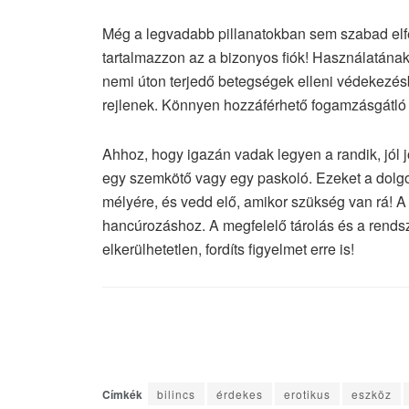
Még a legvadabb pillanatokban sem szabad elfe
tartalmazzon az a bizonyos fiók! Használatának
nemi úton terjedő betegségek elleni védekezé
rejlenek. Könnyen hozzáférhető fogamzásgátló
Ahhoz, hogy igazán vadak legyen a randik, jól jö
egy szemkötő vagy egy paskoló. Ezeket a dolgok
mélyére, és vedd elő, amikor szükség van rá! A
hancúrozáshoz. A megfelelő tárolás és a rends
elkerülhetetlen, fordíts figyelmet erre is!
Címkék
bilincs
érdekes
erotikus
eszköz