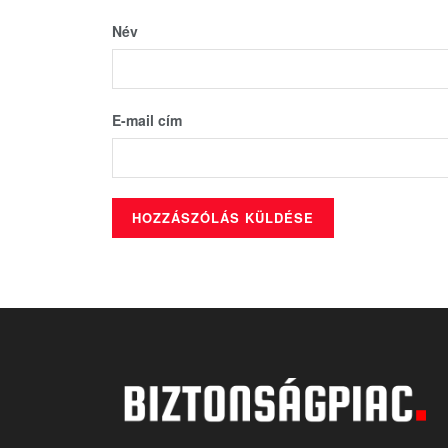
Név
E-mail cím