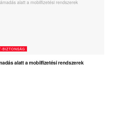
T-BIZTONSÁG
adás alatt a mobilfizetési rendszerek