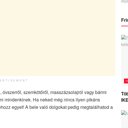
Fri
I
ERTISEMENT
ól, óvszerről, szemkötőről, masszázsolajról vagy bármi
Töb
tani mindenkinek. Ha neked még nincs ilyen pikáns
IKE
rehozz egyet! A bele való dolgokat pedig megtalálhatod a