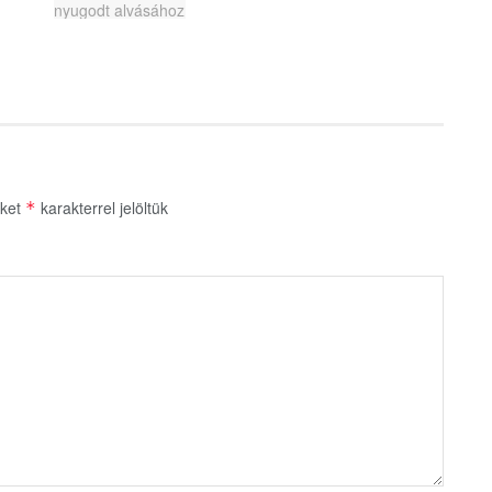
őket
karakterrel jelöltük
*