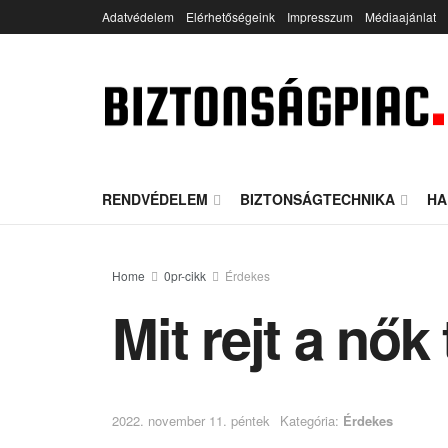
Adatvédelem
Elérhetőségeink
Impresszum
Médiaajánlat
RENDVÉDELEM
BIZTONSÁGTECHNIKA
HA
Home
0pr-cikk
Érdekes
Mit rejt a nők 
2022. november 11. péntek
Kategória:
Érdekes