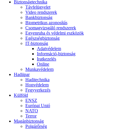
Biztonságtechnika
Távfelügyelet
Video rendszerek
Bankbiztonság
Biometrikus azonosítás
Csomagvizsgáló rendszerek
Egyenruha és védelmi eszközök
Egészségbiztonság
IT-biztonság
Adatvédelem
Információ-biztonság
Iratkezelés
Online
Munkavédelem
Hadiipar
Haditechnika
Honvédelem
Fegyverkezés
Külföld
ENSZ
Európai Unió
NATO
Terror
Magánbiztonság
Polgárőrség