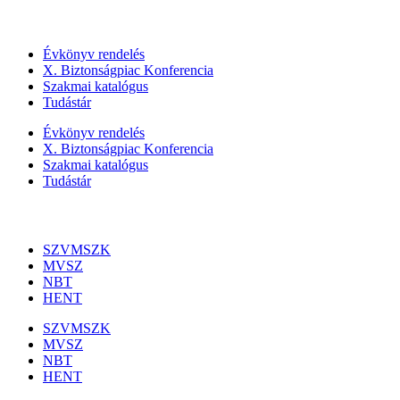
Szolgáltatásaink
Évkönyv rendelés
X. Biztonságpiac Konferencia
Szakmai katalógus
Tudástár
Évkönyv rendelés
X. Biztonságpiac Konferencia
Szakmai katalógus
Tudástár
Szakmai szervezetek
SZVMSZK
MVSZ
NBT
HENT
SZVMSZK
MVSZ
NBT
HENT