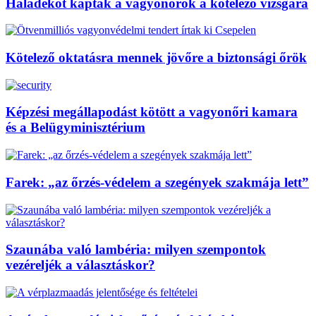
Haladékot kaptak a vagyonőrök a kötelező vizsgára
Kötelező oktatásra mennek jövőre a biztonsági őrök
Képzési megállapodást kötött a vagyonőri kamara
és a Belügyminisztérium
Farek: „az őrzés-védelem a szegények szakmája lett”
Szaunába való lambéria: milyen szempontok
vezéreljék a választáskor?