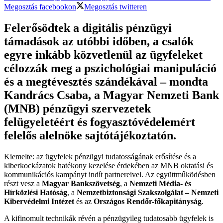
Megosztás facebookon
Megosztás twitteren
Felerősödtek a digitális pénzügyi
támadások az utóbbi időben, a csalók
egyre inkább közvetlenül az ügyfeleket
célozzák meg a pszichológiai manipuláció
és a megtévesztés szándékával – mondta
Kandrács Csaba, a Magyar Nemzeti Bank
(MNB) pénzügyi szervezetek
felügyeletéért és fogyasztóvédelemért
felelős alelnöke sajtótájékoztatón.
Kiemelte: az ügyfelek pénzügyi tudatosságának erősítése és a
kiberkockázatok hatékony kezelése érdekében az MNB oktatási és
kommunikációs kampányt indít partnereivel. Az együttműködésben
részt vesz a
Magyar Bankszövetség
, a
Nemzeti Média- és
Hírközlési Hatóság
, a
Nemzetbiztonsági Szakszolgálat – Nemzeti
Kibervédelmi Intézet
és az
Országos Rendőr-főkapitányság
.
A kifinomult technikák révén a pénzügyileg tudatosabb ügyfelek is