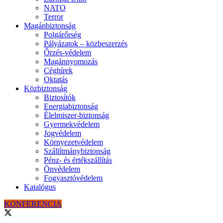
NATO
Terror
Magánbiztonság
Polgárőrség
Pályázatok – közbeszerzés
Őrzés-védelem
Magánnyomozás
Céghírek
Oktatás
Közbiztonság
Biztosítók
Energiabiztonság
Élelmiszer-biztonság
Gyermekvédelem
Jogvédelem
Környezetvédelem
Szállítmánybiztonság
Pénz- és értékszállítás
Önvédelem
Fogyasztóvédelem
Katalógus
KONFERENCIA