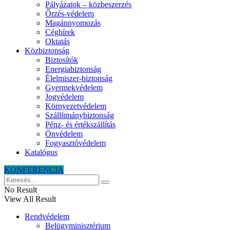
Pályázatok – közbeszerzés
Őrzés-védelem
Magánnyomozás
Céghírek
Oktatás
Közbiztonság
Biztosítók
Energiabiztonság
Élelmiszer-biztonság
Gyermekvédelem
Jogvédelem
Környezetvédelem
Szállítmánybiztonság
Pénz- és értékszállítás
Önvédelem
Fogyasztóvédelem
Katalógus
KONFERENCIA
No Result
View All Result
Rendvédelem
Belügyminisztérium