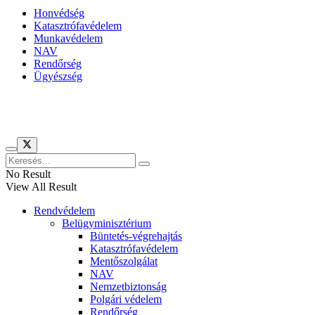
Honvédség
Katasztrófavédelem
Munkavédelem
NAV
Rendőrség
Ügyészség
Híreinket szemlézi
No Result
View All Result
Rendvédelem
Belügyminisztérium
Büntetés-végrehajtás
Katasztrófavédelem
Mentőszolgálat
NAV
Nemzetbiztonság
Polgári védelem
Rendőrség