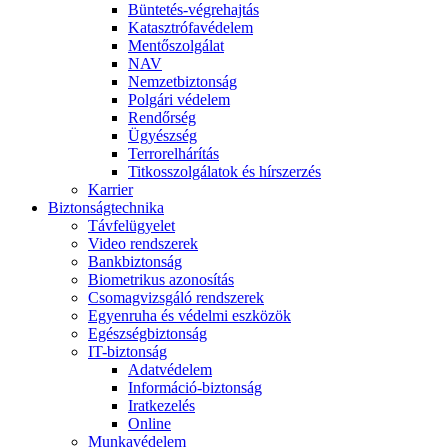
Büntetés-végrehajtás
Katasztrófavédelem
Mentőszolgálat
NAV
Nemzetbiztonság
Polgári védelem
Rendőrség
Ügyészség
Terrorelhárítás
Titkosszolgálatok és hírszerzés
Karrier
Biztonságtechnika
Távfelügyelet
Video rendszerek
Bankbiztonság
Biometrikus azonosítás
Csomagvizsgáló rendszerek
Egyenruha és védelmi eszközök
Egészségbiztonság
IT-biztonság
Adatvédelem
Információ-biztonság
Iratkezelés
Online
Munkavédelem