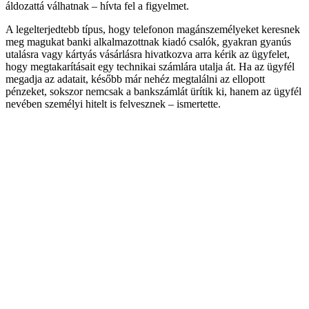
áldozattá válhatnak – hívta fel a figyelmet.
A legelterjedtebb típus, hogy telefonon magánszemélyeket keresnek
meg magukat banki alkalmazottnak kiadó csalók, gyakran gyanús
utalásra vagy kártyás vásárlásra hivatkozva arra kérik az ügyfelet,
hogy megtakarításait egy technikai számlára utalja át. Ha az ügyfél
megadja az adatait, később már nehéz megtalálni az ellopott
pénzeket, sokszor nemcsak a bankszámlát ürítik ki, hanem az ügyfél
nevében személyi hitelt is felvesznek – ismertette.