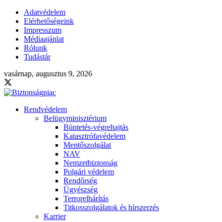
Adatvédelem
Elérhetőségeink
Impresszum
Médiaajánlat
Rólunk
Tudástár
vasárnap, augusztus 9, 2026
Rendvédelem
Belügyminisztérium
Büntetés-végrehajtás
Katasztrófavédelem
Mentőszolgálat
NAV
Nemzetbiztonság
Polgári védelem
Rendőrség
Ügyészség
Terrorelhárítás
Titkosszolgálatok és hírszerzés
Karrier