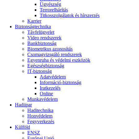
Ügyészség
Terrorelhárítás
Titkosszolgálatok és hírszerzés
Karrier
Biztonságtechnika
Távfelügyelet
Video rendszerek
Bankbiztonság
Biometrikus azonosítás
Csomagvizsgáló rendszerek
Egyenruha és védelmi eszközök
Egészségbiztonság
IT-biztonság
Adatvédelem
Információ-biztonság
Iratkezelés
Online
Munkavédelem
Hadiipar
Haditechnika
Honvédelem
Fegyverkezés
Külföld
ENSZ
Európai Unió