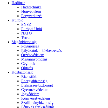
Hadiipar
Haditechnika
Honvédelem
Fegyverkezés
Külföld
ENSZ
Európai Unió
NATO
Terror
Magánbiztonság
Polgárőrség
Pályázatok – közbeszerzés
Őrzés-védelem
Magánnyomozás
Céghírek
Oktatás
Közbiztonság
Biztosítók
Energiabiztonság
Élelmiszer-biztonság
Gyermekvédelem
Jogvédelem
Környezetvédelem
Szállítmánybiztonság
Pénz- és értékszállítás