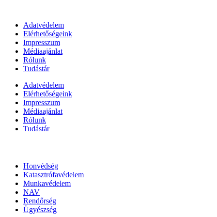
Információk
Adatvédelem
Elérhetőségeink
Impresszum
Médiaajánlat
Rólunk
Tudástár
Adatvédelem
Elérhetőségeink
Impresszum
Médiaajánlat
Rólunk
Tudástár
Állami szervezetek
Honvédség
Katasztrófavédelem
Munkavédelem
NAV
Rendőrség
Ügyészség