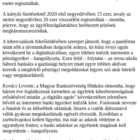
esetet regisztráltak.
A kártyás fizetéseknél 2020 első negyedévében 15 ezer, tavaly az
utolsó negyedévben 20 ezer visszaélést regisztráltak – mondta,
jelezve, hogy az ügyfélszolgálatukhoz beérkezett jelzések
megháromszorozódtak.
A kibercsalások felerősödésében szerepet játszott, hogy a pandémia
miatt nőtt a távmunkában dolgozók aránya, tíz-húsz évnyi ugrás
következett be a digitalizációban, egyre többen intézik interneten a
pénzügyeiket – hangsúlyozta. Ezen felül – folytatta – az orosz-ukrán
háború hatására a gazdasági helyzet miatt egyre többen aktívan
keresik a megfelelő pénzügyi megoldásokat legyen szó akár hitelről
vagy megtakarításról.
Kovács Levente
, a Magyar Bankszövetség főtitkára elmondta, hogy
három éve foglalkoznak kiemelten az ügyfelek kiberbiztonságának
erősítésével miután „a digitális ugrás” következtében jelentősen
bővült az interneten banki ügyeiket intézők köre. Fontosnak nevezte
a fiatalok és az idősebbek oktatását, hiszen a csalók áldozataivá
válók gyakran megtakarításaik egészét elvesztik. Korábban a
zsebtolvajokra kellett figyelni, ma már az adatok védelme is
ugyanilyen fontos; a banki adatokat az egyénnek magának kell
megvédenie – hangsúlyozta.