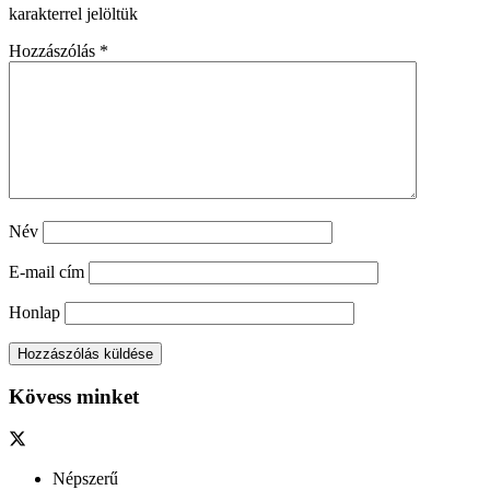
karakterrel jelöltük
Hozzászólás
*
Név
E-mail cím
Honlap
Kövess minket
Népszerű