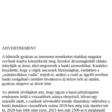
ADVERTISEMENT
A bűnözők gyakran az interneten termékeket eladókat magukat
vevőnek kiadva környékezik meg; ilyenkor álcsomagküldő oldalra
irányítják az árust, ahol megszerzik a banki azonosítókat. Kandrács
hozzátette, hogy a cégek sincsenek biztonságban, esetükben a
„számlaváltásos csalás” terjedt el, amikor a csaló az ügyfél nevében
banki szolgáltató cseréjére hivatkozva új helyre kéri az utalást,
gyakran sürgetve az átvert felet.
Az alelnök rávilágított arra, hogy ugyan a hazai pénzforgalmi
rendszeren belül a visszaélések aránya elenyésző, bőven egy
százalék alatti, a csalások növekedési trendje dinamikus: miközben a
banki átutalásos visszaélések száma 2019-ben még száz darabot tett
ki, 2020-ban több mint ezret, 2021-ben már 2500-at is meghaladó