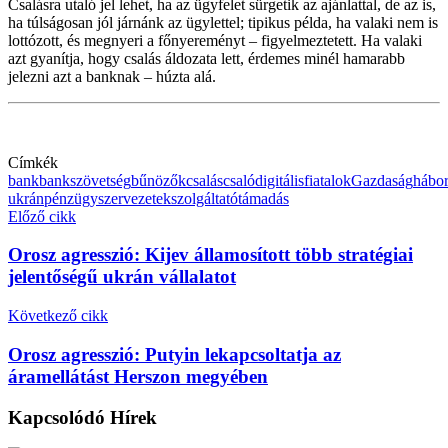
Csalásra utaló jel lehet, ha az ügyfelet sürgetik az ajánlattal, de az is,
ha túlságosan jól járnánk az ügylettel; tipikus példa, ha valaki nem is
lottózott, és megnyeri a főnyereményt – figyelmeztetett. Ha valaki
azt gyanítja, hogy csalás áldozata lett, érdemes minél hamarabb
jelezni azt a banknak – húzta alá.
Címkék
bank
bankszövetség
bűnözők
csalás
csaló
digitális
fiatalok
Gazdaság
hábo
ukrán
pénzügy
szervezetek
szolgáltató
támadás
Előző cikk
Orosz agresszió: Kijev államosított több stratégiai
jelentőségű ukrán vállalatot
Következő cikk
Orosz agresszió: Putyin lekapcsoltatja az
áramellátást Herszon megyében
Kapcsolódó
Hírek