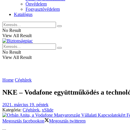
Önvédelem
Fogyasztóvédelem
Katalógus
No Result
View All Result
No Result
View All Result
Home
Céghírek
NKE – Vodafone együttműködés a technológi
2021. március 19. péntek
Kategória:
Céghírek
,
xSlide
Megosztás facebookon
Megosztás twitteren