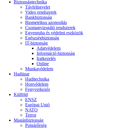
Biztonságtechnika
Távfelügyelet
Video rendszerek
Bankbiztonság
Biometrikus azonosítás
Csomagvizsgáló rendszerek
Egyenruha és védelmi eszközök
Egészségbiztonság
IT-biztonság
Adatvédelem
Információ-biztonság
Iratkezelés
Online
Munkavédelem
Hadiipar
Haditechnika
Honvédelem
Fegyverkezés
Külföld
ENSZ
Európai Unió
NATO
Terror
Magánbiztonság
Polgárőrség