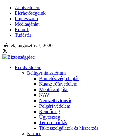
Adatvédelem
Elérhetőségeink
Impresszum
Médiaajánlat
Rólunk
Tudástár
péntek, augusztus 7, 2026
Rendvédelem
Belügyminisztérium
Büntetés-végrehajtás
Katasztrófavédelem
Mentőszolgálat
NAV
Nemzetbiztonság
Polgári védelem
Rendőrség
Ügyészség
Terrorelhárítás
Titkosszolgálatok és hírszerzés
Karrier