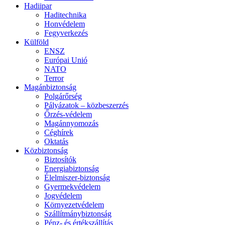
Hadiipar
Haditechnika
Honvédelem
Fegyverkezés
Külföld
ENSZ
Európai Unió
NATO
Terror
Magánbiztonság
Polgárőrség
Pályázatok – közbeszerzés
Őrzés-védelem
Magánnyomozás
Céghírek
Oktatás
Közbiztonság
Biztosítók
Energiabiztonság
Élelmiszer-biztonság
Gyermekvédelem
Jogvédelem
Környezetvédelem
Szállítmánybiztonság
Pénz- és értékszállítás