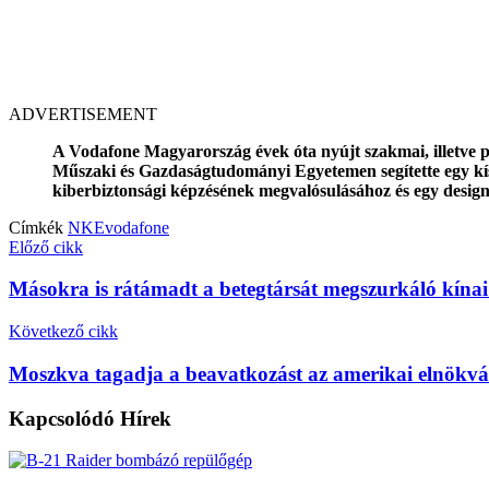
ADVERTISEMENT
A Vodafone Magyarország évek óta nyújt szakmai, illetve pé
Műszaki és Gazdaságtudományi Egyetemen segítette egy kísé
kiberbiztonsági képzésének megvalósulásához és egy desig
Címkék
NKE
vodafone
Előző cikk
Másokra is rátámadt a betegtársát megszurkáló kínai 
Következő cikk
Moszkva tagadja a beavatkozást az amerikai elnökvá
Kapcsolódó
Hírek