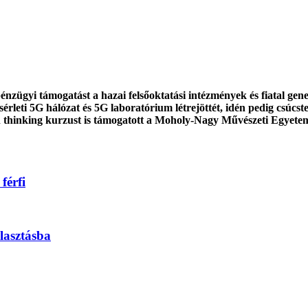
nzügyi támogatást a hazai felsőoktatási intézmények és fiatal gene
rleti 5G hálózat és 5G laboratórium létrejöttét, idén pedig csúcs
n thinking kurzust is támogatott a Moholy-Nagy Művészeti Egyete
férfi
lasztásba