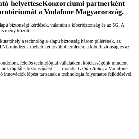
Konzorciumi partnerként
boratóriumát a Vodafone Magyarország.
-alapú biztonsági kérdések, valamint a kiberbiztonság és az 5G. A
ntézmény között.
tatóhely a technológia-alapú biztonság három pillérének, az
TNL mindezek mellett két további területen, a kiberbiztonság és az
ndolom, felelős technológiai vállalatként kötelességünk mindent
iunk digitális biztonságáért” — mondta
Orbán Anita
, a Vodafone
 innovációk lépést tartsanak a technológia folyamatos fejlődésével.