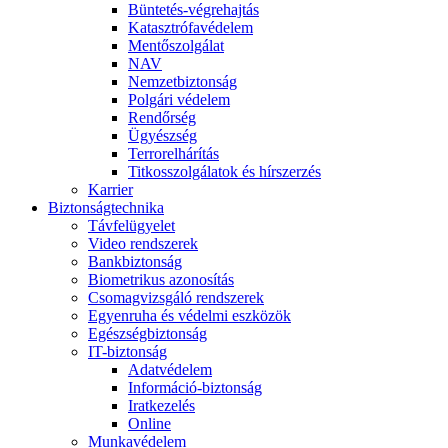
Büntetés-végrehajtás
Katasztrófavédelem
Mentőszolgálat
NAV
Nemzetbiztonság
Polgári védelem
Rendőrség
Ügyészség
Terrorelhárítás
Titkosszolgálatok és hírszerzés
Karrier
Biztonságtechnika
Távfelügyelet
Video rendszerek
Bankbiztonság
Biometrikus azonosítás
Csomagvizsgáló rendszerek
Egyenruha és védelmi eszközök
Egészségbiztonság
IT-biztonság
Adatvédelem
Információ-biztonság
Iratkezelés
Online
Munkavédelem