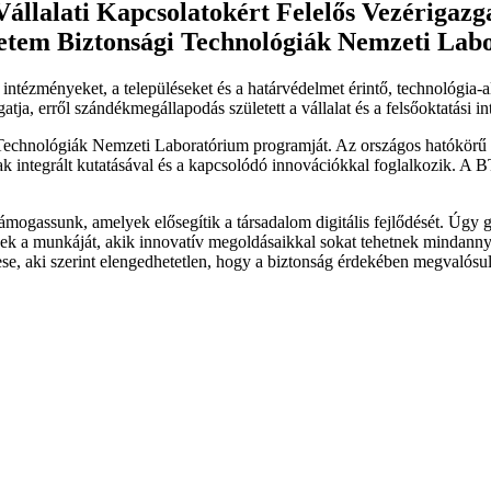
gyetem Biztonsági Technológiák Nemzeti La
az intézményeket, a településeket és a határvédelmet érintő, technológia
a, erről szándékmegállapodás született a vállalat és a felsőoktatási i
echnológiák Nemzeti Laboratórium programját. Az országos hatókörű ku
k integrált kutatásával és a kapcsolódó innovációkkal foglalkozik. A B
gassunk, amelyek elősegítik a társadalom digitális fejlődését. Úgy go
ek a munkáját, akik innovatív megoldásaikkal sokat tehetnek mindanny
se, aki szerint elengedhetetlen, hogy a biztonság érdekében megvalósuló