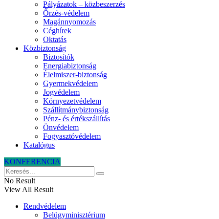
Pályázatok – közbeszerzés
Őrzés-védelem
Magánnyomozás
Céghírek
Oktatás
Közbiztonság
Biztosítók
Energiabiztonság
Élelmiszer-biztonság
Gyermekvédelem
Jogvédelem
Környezetvédelem
Szállítmánybiztonság
Pénz- és értékszállítás
Önvédelem
Fogyasztóvédelem
Katalógus
KONFERENCIA
No Result
View All Result
Rendvédelem
Belügyminisztérium