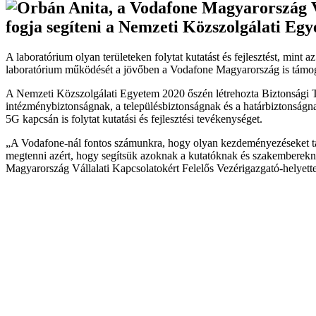
fogja segíteni a Nemzeti Közszolgálati E
A laboratórium olyan területeken folytat kutatást és fejlesztést, mint 
laboratórium működését a jövőben a Vodafone Magyarország is támogatj
A Nemzeti Közszolgálati Egyetem 2020 őszén létrehozta Biztonsági T
intézménybiztonságnak, a településbiztonságnak és a határbiztonságna
5G kapcsán is folytat kutatási és fejlesztési tevékenységet.
„A Vodafone-nál fontos számunkra, hogy olyan kezdeményezéseket támo
megtenni azért, hogy segítsük azoknak a kutatóknak és szakemberekn
Magyarország Vállalati Kapcsolatokért Felelős Vezérigazgató-helyette