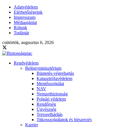
Adatvédelem
Elérhetőségeink
Impresszum
Médiaajánlat
Rólunk
Tudástár
csütörtök, augusztus 6, 2026
Rendvédelem
Belügyminisztérium
Büntetés-végrehajtás
Katasztrófavédelem
Mentőszolgálat
NAV
Nemzetbiztonság
Polgári védelem
Rendőrség
Ügyészség
Terrorelhárítás
Titkosszolgálatok és hírszerzés
Karrier