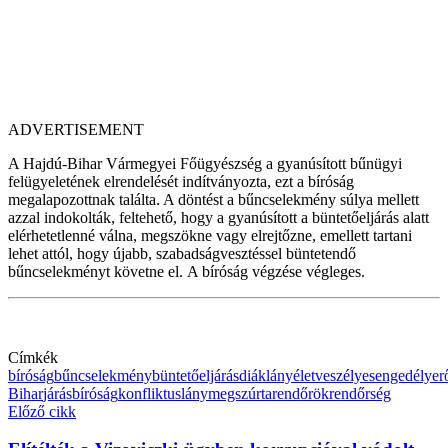
ADVERTISEMENT
A Hajdú-Bihar Vármegyei Főügyészség a gyanúsított bűnügyi
felügyeletének elrendelését indítványozta, ezt a bíróság
megalapozottnak találta. A döntést a bűncselekmény súlya mellett
azzal indokolták, feltehető, hogy a gyanúsított a büntetőeljárás alatt
elérhetetlenné válna, megszökne vagy elrejtőzne, emellett tartani
lehet attól, hogy újabb, szabadságvesztéssel büntetendő
bűncselekményt követne el. A bíróság végzése végleges.
Címkék
bíróság
bűncselekmény
büntetőeljárás
diáklány
életveszélyes
engedély
er
Bihar
járásbíróság
konfliktus
lány
megszúrta
rendőrök
rendőrség
Előző cikk