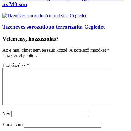
az M0-son
Tizenéves sorozatlopó terrorizálta Ceglédet
Vélemény, hozzászólás?
Az e-mail címet nem tesszük közzé.
A kötelező mezőket
*
karakterrel jelöltük
Hozzászólás
*
Név
E-mail cím