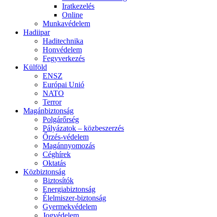
Iratkezelés
Online
Munkavédelem
Hadiipar
Haditechnika
Honvédelem
Fegyverkezés
Külföld
ENSZ
Európai Unió
NATO
Terror
Magánbiztonság
Polgárőrség
Pályázatok – közbeszerzés
Őrzés-védelem
Magánnyomozás
Céghírek
Oktatás
Közbiztonság
Biztosítók
Energiabiztonság
Élelmiszer-biztonság
Gyermekvédelem
Jogvédelem