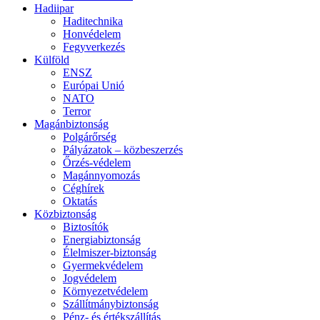
Hadiipar
Haditechnika
Honvédelem
Fegyverkezés
Külföld
ENSZ
Európai Unió
NATO
Terror
Magánbiztonság
Polgárőrség
Pályázatok – közbeszerzés
Őrzés-védelem
Magánnyomozás
Céghírek
Oktatás
Közbiztonság
Biztosítók
Energiabiztonság
Élelmiszer-biztonság
Gyermekvédelem
Jogvédelem
Környezetvédelem
Szállítmánybiztonság
Pénz- és értékszállítás