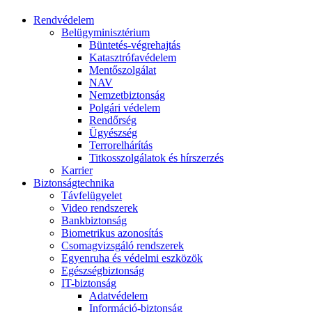
Rendvédelem
Belügyminisztérium
Büntetés-végrehajtás
Katasztrófavédelem
Mentőszolgálat
NAV
Nemzetbiztonság
Polgári védelem
Rendőrség
Ügyészség
Terrorelhárítás
Titkosszolgálatok és hírszerzés
Karrier
Biztonságtechnika
Távfelügyelet
Video rendszerek
Bankbiztonság
Biometrikus azonosítás
Csomagvizsgáló rendszerek
Egyenruha és védelmi eszközök
Egészségbiztonság
IT-biztonság
Adatvédelem
Információ-biztonság