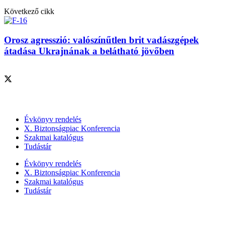
Következő cikk
Orosz agresszió: valószínűtlen brit vadászgépek
átadása Ukrajnának a belátható jövőben
Szolgáltatásaink
Évkönyv rendelés
X. Biztonságpiac Konferencia
Szakmai katalógus
Tudástár
Évkönyv rendelés
X. Biztonságpiac Konferencia
Szakmai katalógus
Tudástár
Szakmai szervezetek