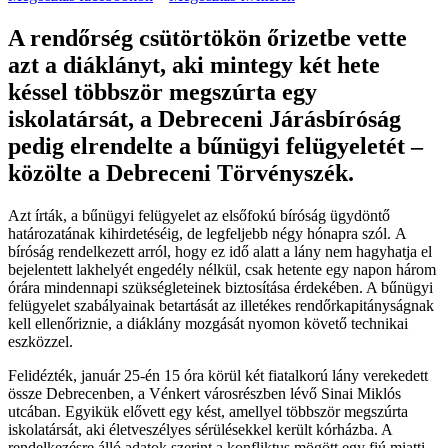
A rendőrség csütörtökön őrizetbe vette
azt a diáklányt, aki mintegy két hete
késsel többször megszúrta egy
iskolatársát, a Debreceni Járásbíróság
pedig elrendelte a bűnügyi felügyeletét –
közölte a Debreceni Törvényszék.
Azt írták, a bűnügyi felügyelet az elsőfokú bíróság ügydöntő
határozatának kihirdetéséig, de legfeljebb négy hónapra szól. A
bíróság rendelkezett arról, hogy ez idő alatt a lány nem hagyhatja el
bejelentett lakhelyét engedély nélkül, csak hetente egy napon három
órára mindennapi szükségleteinek biztosítása érdekében. A bűnügyi
felügyelet szabályainak betartását az illetékes rendőrkapitányságnak
kell ellenőriznie, a diáklány mozgását nyomon követő technikai
eszközzel.
Felidézték, január 25-én 15 óra körül két fiatalkorú lány verekedett
össze Debrecenben, a Vénkert városrészben lévő Sinai Miklós
utcában. Egyikük elővett egy kést, amellyel többször megszúrta
iskolatársát, aki életveszélyes sérülésekkel került kórházba. A
rendelkezésre álló adatok szerint a konfliktus mögött egy fiú miatti