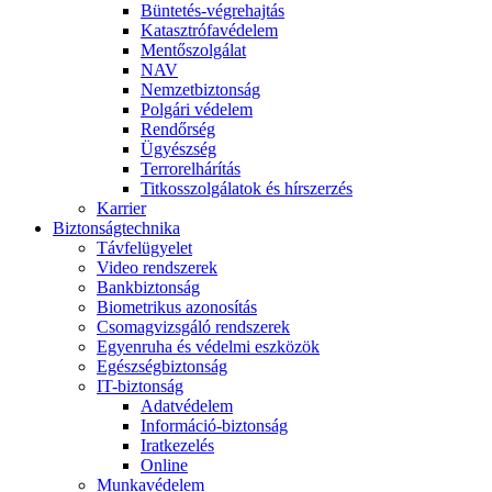
Büntetés-végrehajtás
Katasztrófavédelem
Mentőszolgálat
NAV
Nemzetbiztonság
Polgári védelem
Rendőrség
Ügyészség
Terrorelhárítás
Titkosszolgálatok és hírszerzés
Karrier
Biztonságtechnika
Távfelügyelet
Video rendszerek
Bankbiztonság
Biometrikus azonosítás
Csomagvizsgáló rendszerek
Egyenruha és védelmi eszközök
Egészségbiztonság
IT-biztonság
Adatvédelem
Információ-biztonság
Iratkezelés
Online
Munkavédelem