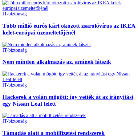
IT-biztonság
Több millió eurós kárt okozott zsarolóvírus az IKEA
kelet-európai üzemeltetőjénél
IT-biztonság
Nem minden alkalmazás az, aminek látszik
IT-biztonság
Hackerek a volán mögött: így vették át az irányítást
egy Nissan Leaf felett
IT-biztonság
Támadás alatt a mobilfizetési rendszerek