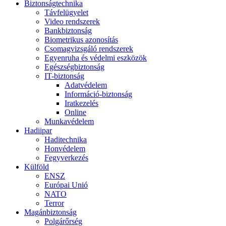
Biztonságtechnika
Távfelügyelet
Video rendszerek
Bankbiztonság
Biometrikus azonosítás
Csomagvizsgáló rendszerek
Egyenruha és védelmi eszközök
Egészségbiztonság
IT-biztonság
Adatvédelem
Információ-biztonság
Iratkezelés
Online
Munkavédelem
Hadiipar
Haditechnika
Honvédelem
Fegyverkezés
Külföld
ENSZ
Európai Unió
NATO
Terror
Magánbiztonság
Polgárőrség