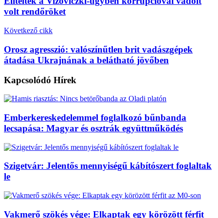
Elítélték a Vizoviczki-ügyben korrupcióval vádolt
volt rendőröket
Következő cikk
Orosz agresszió: valószínűtlen brit vadászgépek
átadása Ukrajnának a belátható jövőben
Kapcsolódó
Hírek
Emberkereskedelemmel foglalkozó bűnbanda
lecsapása: Magyar és osztrák együttműködés
Szigetvár: Jelentős mennyiségű kábítószert foglaltak
le
Vakmerő szökés vége: Elkaptak egy körözött férfit