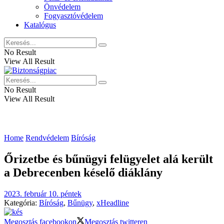
Önvédelem
Fogyasztóvédelem
Katalógus
No Result
View All Result
No Result
View All Result
Home
Rendvédelem
Bíróság
Őrizetbe és bűnügyi felügyelet alá került
a Debrecenben késelő diáklány
2023. február 10. péntek
Kategória:
Bíróság
,
Bűnügy
,
xHeadline
Megosztás facebookon
Megosztás twitteren