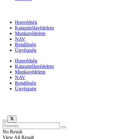
Állami szervezetek
Honvédség
Katasztrófavédelem
Munkavédelem
NAV
Rendőrség
Ügyészség
Honvédség
Katasztrófavédelem
Munkavédelem
NAV
Rendőrség
Ügyészség
Híreinket szemlézi
No Result
View All Result