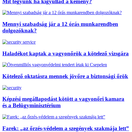
Mit tegyünk ha kigyullad a kémény?
Mennyi szabadság jár a 12 órás munkarendben
dolgozóknak?
Haladékot kaptak a vagyonőrök a kötelező vizsgára
Kötelező oktatásra mennek jövőre a biztonsági őrök
Képzési megállapodást kötött a vagyonőri kamara
és a Belügyminisztérium
Farek: „az őrzés-védelem a szegények szakmája lett”