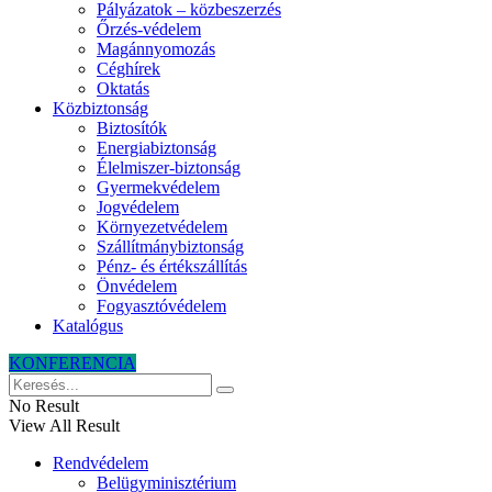
Pályázatok – közbeszerzés
Őrzés-védelem
Magánnyomozás
Céghírek
Oktatás
Közbiztonság
Biztosítók
Energiabiztonság
Élelmiszer-biztonság
Gyermekvédelem
Jogvédelem
Környezetvédelem
Szállítmánybiztonság
Pénz- és értékszállítás
Önvédelem
Fogyasztóvédelem
Katalógus
KONFERENCIA
No Result
View All Result
Rendvédelem
Belügyminisztérium