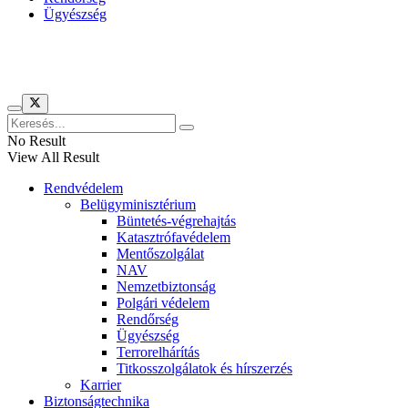
Ügyészség
Híreinket szemlézi
No Result
View All Result
Rendvédelem
Belügyminisztérium
Büntetés-végrehajtás
Katasztrófavédelem
Mentőszolgálat
NAV
Nemzetbiztonság
Polgári védelem
Rendőrség
Ügyészség
Terrorelhárítás
Titkosszolgálatok és hírszerzés
Karrier
Biztonságtechnika