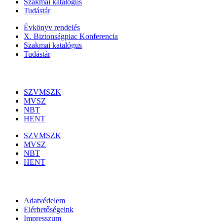
Szakmai katalógus
Tudástár
Évkönyv rendelés
X. Biztonságpiac Konferencia
Szakmai katalógus
Tudástár
Szakmai szervezetek
SZVMSZK
MVSZ
NBT
HENT
SZVMSZK
MVSZ
NBT
HENT
Információk
Adatvédelem
Elérhetőségeink
Impresszum