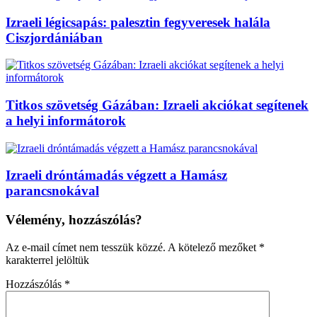
Izraeli légicsapás: palesztin fegyveresek halála
Ciszjordániában
Titkos szövetség Gázában: Izraeli akciókat segítenek
a helyi informátorok
Izraeli dróntámadás végzett a Hamász
parancsnokával
Vélemény, hozzászólás?
Az e-mail címet nem tesszük közzé.
A kötelező mezőket
*
karakterrel jelöltük
Hozzászólás
*