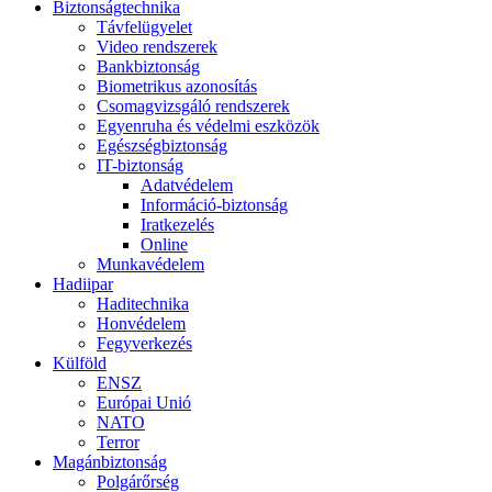
Biztonságtechnika
Távfelügyelet
Video rendszerek
Bankbiztonság
Biometrikus azonosítás
Csomagvizsgáló rendszerek
Egyenruha és védelmi eszközök
Egészségbiztonság
IT-biztonság
Adatvédelem
Információ-biztonság
Iratkezelés
Online
Munkavédelem
Hadiipar
Haditechnika
Honvédelem
Fegyverkezés
Külföld
ENSZ
Európai Unió
NATO
Terror
Magánbiztonság
Polgárőrség