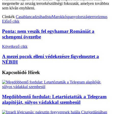
megemelte az ország terrorkészültségi fokozatát, amelyen továbbra
sem kíván enyhíteni.
Címkék
Casablanca
dzsihadista
Marokkó
spanyolország
terrorizmus
Előző cikk
Ponta: nem veszik fel egyhamar Romániát a
schengeni övezetbe
Következő cikk
A mezei pocok elleni védekezésre figyelmeztet a
NÉBIH
Kapcsolódó
Hírek
Megdöbbentő fordulat: Letartóztatták a Telegram
alapítóját, súlyos vádakkal szembesül