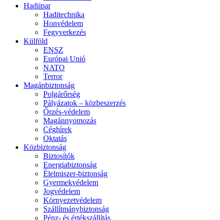
Hadiipar
Haditechnika
Honvédelem
Fegyverkezés
Külföld
ENSZ
Európai Unió
NATO
Terror
Magánbiztonság
Polgárőrség
Pályázatok – közbeszerzés
Őrzés-védelem
Magánnyomozás
Céghírek
Oktatás
Közbiztonság
Biztosítók
Energiabiztonság
Élelmiszer-biztonság
Gyermekvédelem
Jogvédelem
Környezetvédelem
Szállítmánybiztonság
Pénz- és értékszállítás