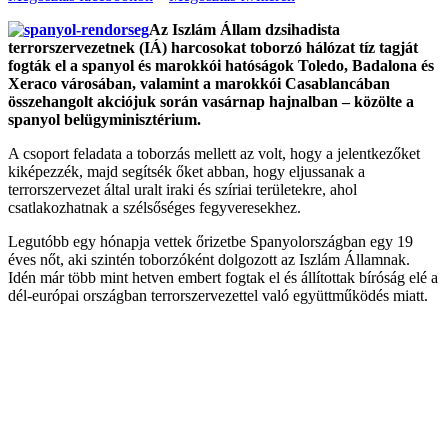
Az Iszlám Állam dzsihadista
terrorszervezetnek (IÁ) harcosokat toborzó hálózat tíz tagját
fogták el a spanyol és marokkói hatóságok Toledo, Badalona és
Xeraco városában, valamint a marokkói Casablancában
összehangolt akciójuk során vasárnap hajnalban – közölte a
spanyol belügyminisztérium.
A csoport feladata a toborzás mellett az volt, hogy a jelentkezőket
kiképezzék, majd segítsék őket abban, hogy eljussanak a
terrorszervezet által uralt iraki és szíriai területekre, ahol
csatlakozhatnak a szélsőséges fegyveresekhez.
Legutóbb egy hónapja vettek őrizetbe Spanyolországban egy 19
éves nőt, aki szintén toborzóként dolgozott az Iszlám Államnak.
Idén már több mint hetven embert fogtak el és állítottak bíróság elé a
dél-európai országban terrorszervezettel való együttműködés miatt.