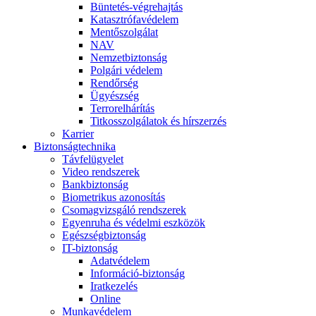
Büntetés-végrehajtás
Katasztrófavédelem
Mentőszolgálat
NAV
Nemzetbiztonság
Polgári védelem
Rendőrség
Ügyészség
Terrorelhárítás
Titkosszolgálatok és hírszerzés
Karrier
Biztonságtechnika
Távfelügyelet
Video rendszerek
Bankbiztonság
Biometrikus azonosítás
Csomagvizsgáló rendszerek
Egyenruha és védelmi eszközök
Egészségbiztonság
IT-biztonság
Adatvédelem
Információ-biztonság
Iratkezelés
Online
Munkavédelem