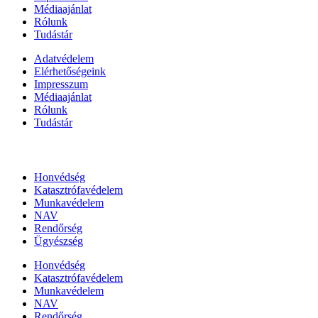
Médiaajánlat
Rólunk
Tudástár
Adatvédelem
Elérhetőségeink
Impresszum
Médiaajánlat
Rólunk
Tudástár
Állami szervezetek
Honvédség
Katasztrófavédelem
Munkavédelem
NAV
Rendőrség
Ügyészség
Honvédség
Katasztrófavédelem
Munkavédelem
NAV
Rendőrség