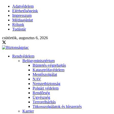
Adatvédelem
Elérhetőségeink
Impresszum
Médiaajánlat
Rólunk
Tudástár
csütörtök, augusztus 6, 2026
Rendvédelem
Belügyminisztérium
Büntetés-végrehajtás
Katasztrófavédelem
Mentőszolgálat
NAV
Nemzetbiztonság
Polgári védelem
Rendőrség
Ügyészség
Terrorelhárítás
Titkosszolgálatok és hírszerzés
Karrier