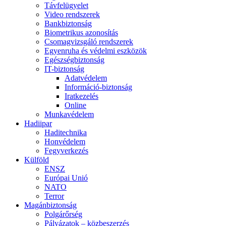
Távfelügyelet
Video rendszerek
Bankbiztonság
Biometrikus azonosítás
Csomagvizsgáló rendszerek
Egyenruha és védelmi eszközök
Egészségbiztonság
IT-biztonság
Adatvédelem
Információ-biztonság
Iratkezelés
Online
Munkavédelem
Hadiipar
Haditechnika
Honvédelem
Fegyverkezés
Külföld
ENSZ
Európai Unió
NATO
Terror
Magánbiztonság
Polgárőrség
Pályázatok – közbeszerzés