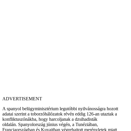
ADVERTISEMENT
A spanyol belügyminisztérium legutóbbi nyilvánosságra hozott
adatai szerint a toborzóhálózatok révén eddig 126-an utaztak a
konfliktuszónákba, hogy harcoljanak a dzsihadisták
oldalán. Spanyolország június végén, a Tunéziában,
Franciaországban és Kuvaitban végrehajtott merényletek miatt