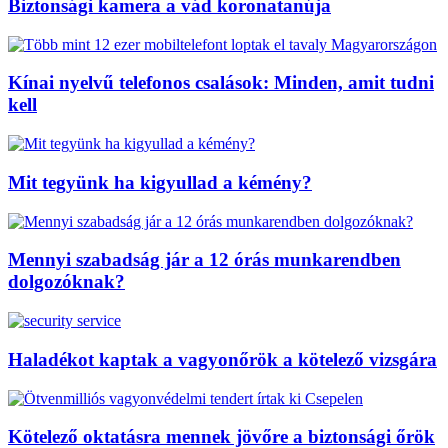
Biztonsági kamera a vád koronatanúja
Kínai nyelvű telefonos csalások: Minden, amit tudni
kell
Mit tegyünk ha kigyullad a kémény?
Mennyi szabadság jár a 12 órás munkarendben
dolgozóknak?
Haladékot kaptak a vagyonőrök a kötelező vizsgára
Kötelező oktatásra mennek jövőre a biztonsági őrök