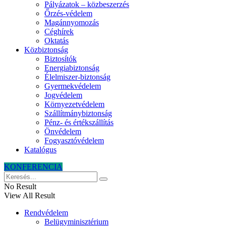
Pályázatok – közbeszerzés
Őrzés-védelem
Magánnyomozás
Céghírek
Oktatás
Közbiztonság
Biztosítók
Energiabiztonság
Élelmiszer-biztonság
Gyermekvédelem
Jogvédelem
Környezetvédelem
Szállítmánybiztonság
Pénz- és értékszállítás
Önvédelem
Fogyasztóvédelem
Katalógus
KONFERENCIA
No Result
View All Result
Rendvédelem
Belügyminisztérium