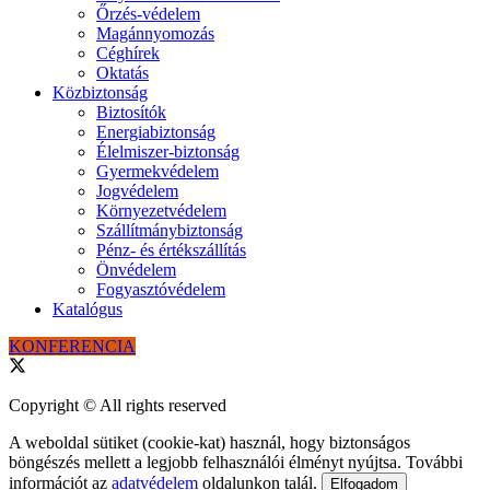
Őrzés-védelem
Magánnyomozás
Céghírek
Oktatás
Közbiztonság
Biztosítók
Energiabiztonság
Élelmiszer-biztonság
Gyermekvédelem
Jogvédelem
Környezetvédelem
Szállítmánybiztonság
Pénz- és értékszállítás
Önvédelem
Fogyasztóvédelem
Katalógus
KONFERENCIA
Copyright © All rights reserved
A weboldal sütiket (cookie-kat) használ, hogy biztonságos
böngészés mellett a legjobb felhasználói élményt nyújtsa. További
információt az
adatvédelem
oldalunkon talál.
Elfogadom