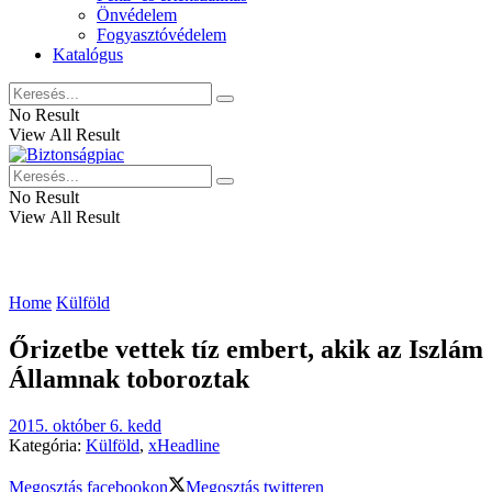
Önvédelem
Fogyasztóvédelem
Katalógus
No Result
View All Result
No Result
View All Result
Home
Külföld
Őrizetbe vettek tíz embert, akik az Iszlám
Államnak toboroztak
2015. október 6. kedd
Kategória:
Külföld
,
xHeadline
Megosztás facebookon
Megosztás twitteren