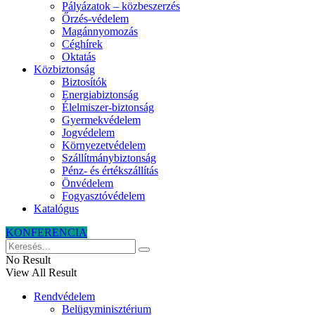
Pályázatok – közbeszerzés
Őrzés-védelem
Magánnyomozás
Céghírek
Oktatás
Közbiztonság
Biztosítók
Energiabiztonság
Élelmiszer-biztonság
Gyermekvédelem
Jogvédelem
Környezetvédelem
Szállítmánybiztonság
Pénz- és értékszállítás
Önvédelem
Fogyasztóvédelem
Katalógus
KONFERENCIA
No Result
View All Result
Rendvédelem
Belügyminisztérium