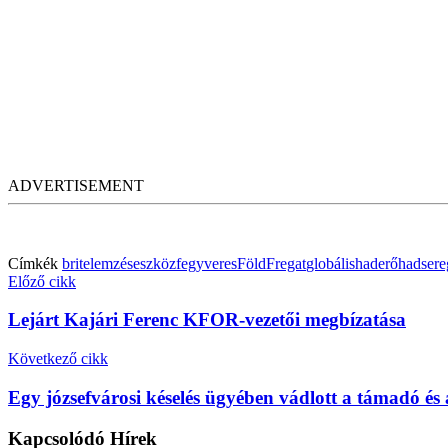
ADVERTISEMENT
Címkék
brit
elemzés
eszköz
fegyveres
Föld
Fregat
globális
haderő
hadsere
Előző cikk
Lejárt Kajári Ferenc KFOR-vezetői megbízatása
Következő cikk
Egy józsefvárosi késelés ügyében vádlott a támadó és 
Kapcsolódó
Hírek