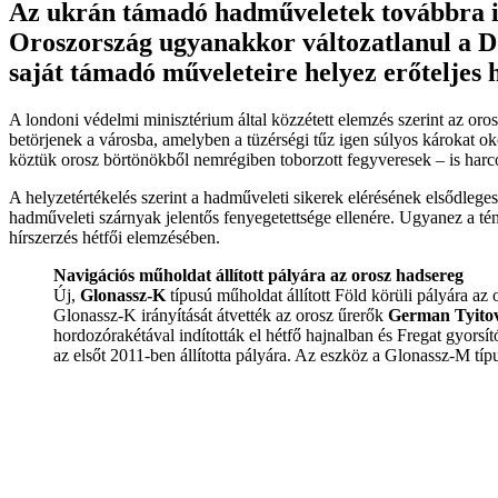
Az ukrán támadó hadműveletek továbbra is
Oroszország ugyanakkor változatlanul a D
saját támadó műveleteire helyez erőteljes h
A londoni védelmi minisztérium által közzétett elemzés szerint az oro
betörjenek a városba, amelyben a tüzérségi tűz igen súlyos károkat ok
köztük orosz börtönökből nemrégiben toborzott fegyveresek – is harc
A helyzetértékelés szerint a hadműveleti sikerek elérésének elsődlege
hadműveleti szárnyak jelentős fenyegetettsége ellenére. Ugyanez a tény
hírszerzés hétfői elemzésében.
Navigációs műholdat állított pályára az orosz hadsereg
Új,
Glonassz-K
típusú műholdat állított Föld körüli pályára az 
Glonassz-K irányítását átvették az orosz űrerők
German Tyitov
hordozórakétával indították el hétfő hajnalban és Fregat gyors
az elsőt 2011-ben állította pályára. Az eszköz a Glonassz-M típ