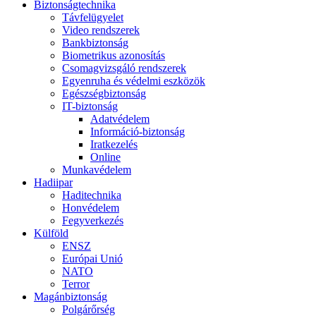
Biztonságtechnika
Távfelügyelet
Video rendszerek
Bankbiztonság
Biometrikus azonosítás
Csomagvizsgáló rendszerek
Egyenruha és védelmi eszközök
Egészségbiztonság
IT-biztonság
Adatvédelem
Információ-biztonság
Iratkezelés
Online
Munkavédelem
Hadiipar
Haditechnika
Honvédelem
Fegyverkezés
Külföld
ENSZ
Európai Unió
NATO
Terror
Magánbiztonság
Polgárőrség