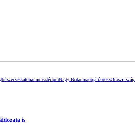
g
hírszerzés
katonai
minisztérium
Nagy-Britannia
önjáró
orosz
Oroszország
áldozata is