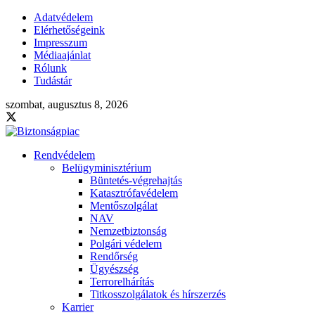
Adatvédelem
Elérhetőségeink
Impresszum
Médiaajánlat
Rólunk
Tudástár
szombat, augusztus 8, 2026
Rendvédelem
Belügyminisztérium
Büntetés-végrehajtás
Katasztrófavédelem
Mentőszolgálat
NAV
Nemzetbiztonság
Polgári védelem
Rendőrség
Ügyészség
Terrorelhárítás
Titkosszolgálatok és hírszerzés
Karrier