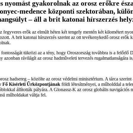
 nyomást gyakorolnak az orosz erőkre észa
onyec-medence központi szektorában, külön
angsúlyt – áll a brit katonai hírszerzés hel
sz fegyveres erők az elmúlt héten két tengely mentén két kilométert ny
ozott. A brit katonai hírszerzés szerint az ott tevékenykedő orosz erő
olnak.
s fontosságát tükrözi az a tény, hogy Oroszország továbbra is a felőrlő
 azonban rávilágít az orosz hadműveleti tervezés rugalmatlanságára is, am
orosz hadsereg – közölte az orosz védelmi minisztérium. A tárca szerint
 Fő Kísérleti Űrközpontjának
földi létesítményei, a műholddal a tele
ítóblokkal állították pályára. A Glonassz-K az orosz globális navigáci
usú műholdakat váltja fel.