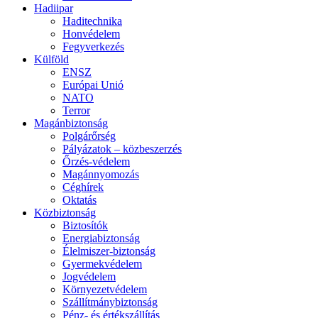
Hadiipar
Haditechnika
Honvédelem
Fegyverkezés
Külföld
ENSZ
Európai Unió
NATO
Terror
Magánbiztonság
Polgárőrség
Pályázatok – közbeszerzés
Őrzés-védelem
Magánnyomozás
Céghírek
Oktatás
Közbiztonság
Biztosítók
Energiabiztonság
Élelmiszer-biztonság
Gyermekvédelem
Jogvédelem
Környezetvédelem
Szállítmánybiztonság
Pénz- és értékszállítás