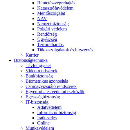
Büntetés-végrehajtás
Katasztrófavédelem
Mentőszolgálat
NAV
Nemzetbiztonság
Polgári védelem
Rendőrség
Ügyészség
Terrorelhárítás
Titkosszolgálatok és hírszerzés
Karrier
Biztonságtechnika
Távfelügyelet
Video rendszerek
Bankbiztonság
Biometrikus azonosítás
Csomagvizsgáló rendszerek
Egyenruha és védelmi eszközök
Egészségbiztonság
IT-biztonság
Adatvédelem
Információ-biztonság
Iratkezelés
Online
Munkavédelem