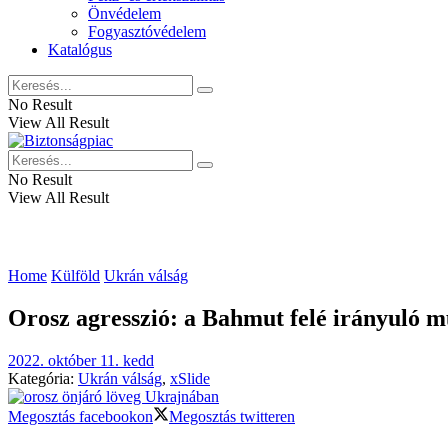
Önvédelem
Fogyasztóvédelem
Katalógus
No Result
View All Result
No Result
View All Result
Home
Külföld
Ukrán válság
Orosz agresszió: a Bahmut felé irányuló m
2022. október 11. kedd
Kategória:
Ukrán válság
,
xSlide
Megosztás facebookon
Megosztás twitteren