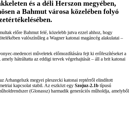
kkeleten és a déli Herszon megyében,
ösen a Bahmut városa közelében folyó
yzetértékelésében.
omultak előre Bahmut felé, közelebb jutva ezzel ahhoz, hogy
k kötelékében valószínűleg a Wagner katonai magáncég alakulatai –
 Donyec-medencei műveletek előmozdítására fejt ki erőfeszítéseket a
ely hátráltatta az eddigi tervek végrehajtását – áll a brit katonai
 az Arhangelszk megyei pleszecki katonai reptérről elindított
metriai kapcsolat stabil. Az eszközt egy
Szojuz-2.1b
típusú
ós műholdrendszer (Glonassz) harmadik generációs műholdja, amelyből