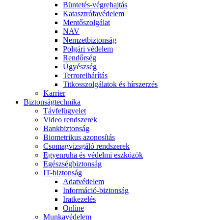
Büntetés-végrehajtás
Katasztrófavédelem
Mentőszolgálat
NAV
Nemzetbiztonság
Polgári védelem
Rendőrség
Ügyészség
Terrorelhárítás
Titkosszolgálatok és hírszerzés
Karrier
Biztonságtechnika
Távfelügyelet
Video rendszerek
Bankbiztonság
Biometrikus azonosítás
Csomagvizsgáló rendszerek
Egyenruha és védelmi eszközök
Egészségbiztonság
IT-biztonság
Adatvédelem
Információ-biztonság
Iratkezelés
Online
Munkavédelem