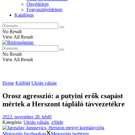
Önvédelem
Fogyasztóvédelem
Katalógus
No Result
View All Result
No Result
View All Result
Home
Külföld
Ukrán válság
Orosz agresszió: a putyini erők csapást
mértek a Herszont tápláló távvezetékre
2022. november 28. hétfő
Kategória:
Ukrán válság
,
xSlide
Megosztás facebookon
Megosztás twitteren