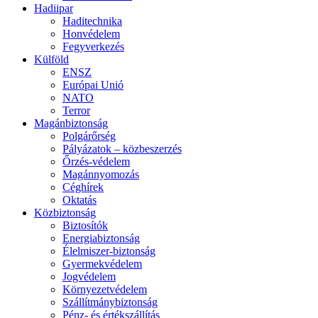
Hadiipar
Haditechnika
Honvédelem
Fegyverkezés
Külföld
ENSZ
Európai Unió
NATO
Terror
Magánbiztonság
Polgárőrség
Pályázatok – közbeszerzés
Őrzés-védelem
Magánnyomozás
Céghírek
Oktatás
Közbiztonság
Biztosítók
Energiabiztonság
Élelmiszer-biztonság
Gyermekvédelem
Jogvédelem
Környezetvédelem
Szállítmánybiztonság
Pénz- és értékszállítás