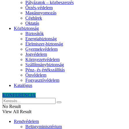
Pályázatok – közbeszerzés
Őrzés-védelem
Magánnyomozás
Céghírek
Oktatás
Közbiztonság
Biztosítók
Energiabiztonság
Élelmiszer-biztonság
Gyermekvédelem
Jogvédelem
Környezetvédelem
Szállítmánybiztonság
Pénz- és értékszállítás
Önvédelem
Fogyasztóvédelem
Katalógus
KONFERENCIA
No Result
View All Result
Rendvédelem
Belügyminisztérium