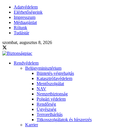
Adatvédelem
Elérhetőségeink
Impresszum
Médiaajánlat
Rólunk
Tudástár
szombat, augusztus 8, 2026
Rendvédelem
Belügyminisztérium
Büntetés-végrehajtás
Katasztrófavédelem
Mentőszolgálat
NAV
Nemzetbiztonság
Polgári védelem
Rendőrség
Ügyészség
Terrorelhárítás
Titkosszolgálatok és hírszerzés
Karrier