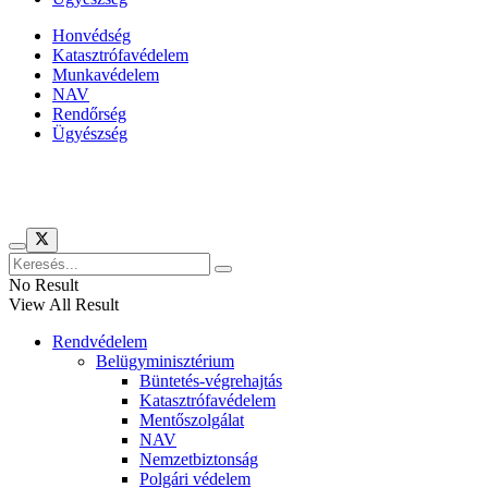
Honvédség
Katasztrófavédelem
Munkavédelem
NAV
Rendőrség
Ügyészség
Híreinket szemlézi
No Result
View All Result
Rendvédelem
Belügyminisztérium
Büntetés-végrehajtás
Katasztrófavédelem
Mentőszolgálat
NAV
Nemzetbiztonság
Polgári védelem