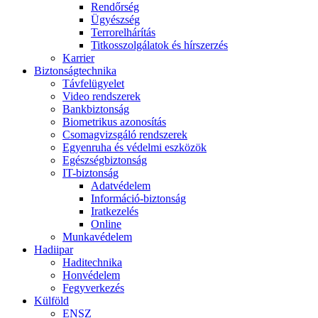
Rendőrség
Ügyészség
Terrorelhárítás
Titkosszolgálatok és hírszerzés
Karrier
Biztonságtechnika
Távfelügyelet
Video rendszerek
Bankbiztonság
Biometrikus azonosítás
Csomagvizsgáló rendszerek
Egyenruha és védelmi eszközök
Egészségbiztonság
IT-biztonság
Adatvédelem
Információ-biztonság
Iratkezelés
Online
Munkavédelem
Hadiipar
Haditechnika
Honvédelem
Fegyverkezés
Külföld
ENSZ