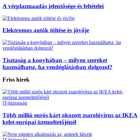
A vérplazmaadás jelentősége és feltételei
Elektromos autók töltése és jövője
Tisztaság a konyhában – milyen szereket
használhatsz, ha vendéglátásban dolgozol?
Friss hírek
IT-biztonság
Több millió eurós kárt okozott zsarolóvírus az IKEA
kelet-európai üzemeltetőjénél
IT-biztonság