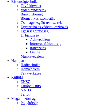
Biztonságtechnika
Távfelügyelet
Video rendszerek
Bankbiztonság
Biometrikus azonosítás
Csomagvizsgáló rendszerek
Egyenruha és védelmi eszközök
Egészségbiztonság
IT-biztonság
Adatvédelem
Információ-biztonság
Iratkezelés
Online
Munkavédelem
Hadiipar
Haditechnika
Honvédelem
Fegyverkezés
Külföld
ENSZ
Európai Unió
NATO
Terror
Magánbiztonság
Polgárőrség