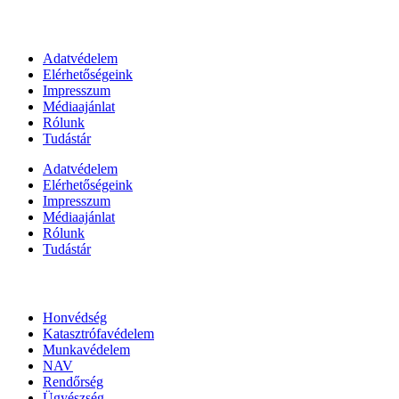
Információk
Adatvédelem
Elérhetőségeink
Impresszum
Médiaajánlat
Rólunk
Tudástár
Adatvédelem
Elérhetőségeink
Impresszum
Médiaajánlat
Rólunk
Tudástár
Állami szervezetek
Honvédség
Katasztrófavédelem
Munkavédelem
NAV
Rendőrség
Ügyészség