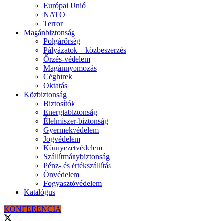
Európai Unió
NATO
Terror
Magánbiztonság
Polgárőrség
Pályázatok – közbeszerzés
Őrzés-védelem
Magánnyomozás
Céghírek
Oktatás
Közbiztonság
Biztosítók
Energiabiztonság
Élelmiszer-biztonság
Gyermekvédelem
Jogvédelem
Környezetvédelem
Szállítmánybiztonság
Pénz- és értékszállítás
Önvédelem
Fogyasztóvédelem
Katalógus
KONFERENCIA