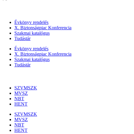
Szolgáltatásaink
Évkönyv rendelés
X. Biztonságpiac Konferencia
Szakmai katalógus
Tudástár
Évkönyv rendelés
X. Biztonságpiac Konferencia
Szakmai katalógus
Tudástár
Szakmai szervezetek
SZVMSZK
MVSZ
NBT
HENT
SZVMSZK
MVSZ
NBT
HENT