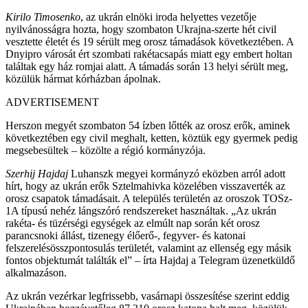
Kirilo Timosenko
, az ukrán elnöki iroda helyettes vezetője
nyilvánosságra hozta, hogy szombaton Ukrajna-szerte hét civil
vesztette életét és 19 sérült meg orosz támadások következtében. A
Dnyipro városát ért szombati rakétacsapás miatt egy embert holtan
találtak egy ház romjai alatt. A támadás során 13 helyi sérült meg,
közülük hármat kórházban ápolnak.
ADVERTISEMENT
Herszon megyét szombaton 54 ízben lőtték az orosz erők, aminek
következtében egy civil meghalt, ketten, köztük egy gyermek pedig
megsebesültek – közölte a régió kormányzója.
Szerhij Hajdaj
Luhanszk megyei kormányzó eközben arról adott
hírt, hogy az ukrán erők Sztelmahivka közelében visszaverték az
orosz csapatok támadásait. A település területén az oroszok TOSz-
1A típusú nehéz lángszóró rendszereket használtak. „Az ukrán
rakéta- és tüzérségi egységek az elmúlt nap során két orosz
parancsnoki állást, tizenegy élőerő-, fegyver- és katonai
felszerelésösszpontosulás területét, valamint az ellenség egy másik
fontos objektumát találták el” – írta Hajdaj a Telegram üzenetküldő
alkalmazáson.
Az ukrán vezérkar legfrissebb, vasárnapi összesítése szerint eddig