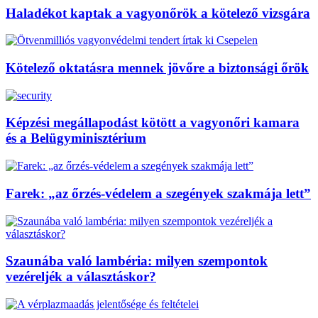
Haladékot kaptak a vagyonőrök a kötelező vizsgára
Kötelező oktatásra mennek jövőre a biztonsági őrök
Képzési megállapodást kötött a vagyonőri kamara
és a Belügyminisztérium
Farek: „az őrzés-védelem a szegények szakmája lett”
Szaunába való lambéria: milyen szempontok
vezéreljék a választáskor?