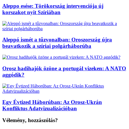
Aleppo esése: Törökország intervenciója új
korszakot nyit Szíriában
Aleppó ismét a tűzvonalban: Oroszország újra
beavatkozik a szíriai polgárháborúba
Orosz hadihajók özöne a portugál vizeken: A NATO
aggódik?
Egy Évtized Háborúban: Az Orosz-Ukrán
Konfliktus Adatvizualizációban
Vélemény, hozzászólás?