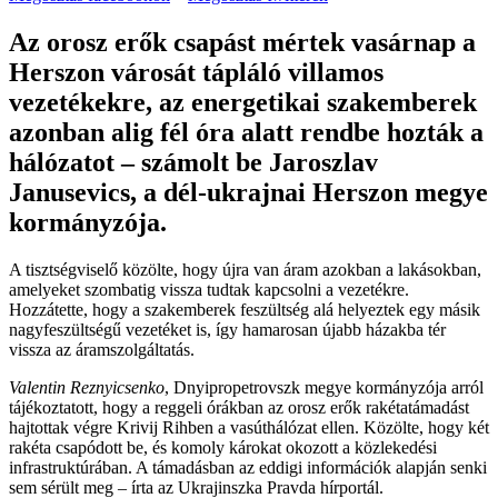
Az orosz erők csapást mértek vasárnap a
Herszon városát tápláló villamos
vezetékekre, az energetikai szakemberek
azonban alig fél óra alatt rendbe hozták a
hálózatot – számolt be Jaroszlav
Janusevics, a dél-ukrajnai Herszon megye
kormányzója.
A tisztségviselő közölte, hogy újra van áram azokban a lakásokban,
amelyeket szombatig vissza tudtak kapcsolni a vezetékre.
Hozzátette, hogy a szakemberek feszültség alá helyeztek egy másik
nagyfeszültségű vezetéket is, így hamarosan újabb házakba tér
vissza az áramszolgáltatás.
Valentin Reznyicsenko
, Dnyipropetrovszk megye kormányzója arról
tájékoztatott, hogy a reggeli órákban az orosz erők rakétatámadást
hajtottak végre Krivij Rihben a vasúthálózat ellen. Közölte, hogy két
rakéta csapódott be, és komoly károkat okozott a közlekedési
infrastruktúrában. A támadásban az eddigi információk alapján senki
sem sérült meg – írta az Ukrajinszka Pravda hírportál.