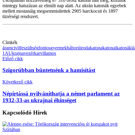
Ukrajnában hozzávetőleg 87 310 orosz katona halt meg, közülük
mintegy hatszázan az elmúlt nap alatt. Az ukrán katonák egyebek
mellett mostanáig megsemmisítettek 2905 harckocsit és 1897
tüzérségi rendszert.
Címkék
áram
civil
feszültség
fontos
gyermek
háború
iroda
katona
katonai
katonák
l
1A
Ukrajna
vezérkar
villamos
Előző cikk
Szigorúbban büntetnénk a hamisítást
Következő cikk
Népirtássá nyilváníthatja a német parlament az
1932-33-as ukrajnai éhínséget
Kapcsolódó
Hírek