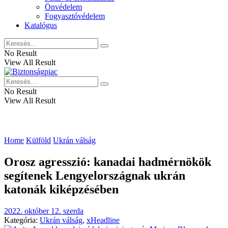
Önvédelem
Fogyasztóvédelem
Katalógus
No Result
View All Result
No Result
View All Result
Home
Külföld
Ukrán válság
Orosz agresszió: kanadai hadmérnökök
segítenek Lengyelországnak ukrán
katonák kiképzésében
2022. október 12. szerda
Kategória:
Ukrán válság
,
xHeadline