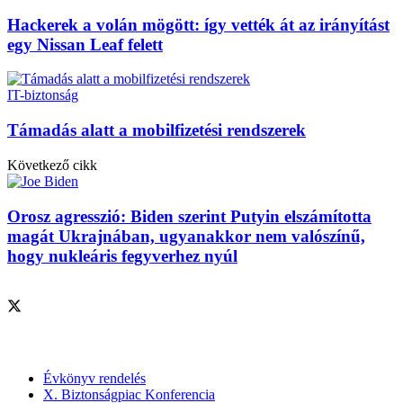
Hackerek a volán mögött: így vették át az irányítást
egy Nissan Leaf felett
IT-biztonság
Támadás alatt a mobilfizetési rendszerek
Következő cikk
Orosz agresszió: Biden szerint Putyin elszámította
magát Ukrajnában, ugyanakkor nem valószínű,
hogy nukleáris fegyverhez nyúl
Szolgáltatásaink
Évkönyv rendelés
X. Biztonságpiac Konferencia