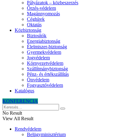
Pályázatok – közbeszerzés
Őrzés-védelem
Magánnyomozás
Céghírek
Oktatás
Közbiztonság
Biztosítók
Energiabiztonság
Élelmiszer-biztonság
Gyermekvédelem
Jogvédelem
Környezetvédelem
Szállítmánybiztonság
Pénz- és értékszállítás
Önvédelem
Fogyasztóvédelem
Katalógus
KONFERENCIA
No Result
View All Result
Rendvédelem
Belügyminisztérium