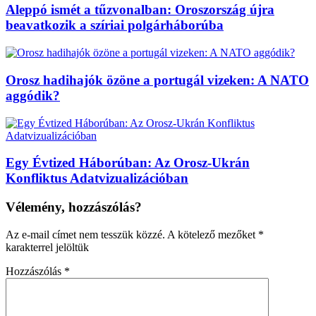
Aleppó ismét a tűzvonalban: Oroszország újra
beavatkozik a szíriai polgárháborúba
Orosz hadihajók özöne a portugál vizeken: A NATO
aggódik?
Egy Évtized Háborúban: Az Orosz-Ukrán
Konfliktus Adatvizualizációban
Vélemény, hozzászólás?
Az e-mail címet nem tesszük közzé.
A kötelező mezőket
*
karakterrel jelöltük
Hozzászólás
*