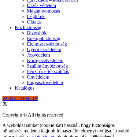
Őrzés-védelem
Magánnyomozás
Céghírek
Oktatás
Közbiztonság
Biztosítók
Energiabiztonság
Élelmiszer-biztonság
Gyermekvédelem
Jogvédelem
Környezetvédelem
Szállítmánybiztonság
Pénz- és értékszállítás
Önvédelem
Fogyasztóvédelem
Katalógus
KONFERENCIA
Copyright © All rights reserved
A weboldal sütiket (cookie-kat) használ, hogy biztonságos
böngészés mellett a legjobb felhasználói élményt nyújtsa. További
információt az
adatvédelem
oldalunkon talál.
Elfogadom