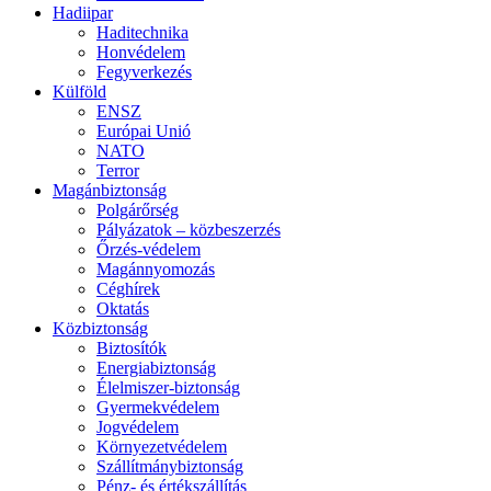
Hadiipar
Haditechnika
Honvédelem
Fegyverkezés
Külföld
ENSZ
Európai Unió
NATO
Terror
Magánbiztonság
Polgárőrség
Pályázatok – közbeszerzés
Őrzés-védelem
Magánnyomozás
Céghírek
Oktatás
Közbiztonság
Biztosítók
Energiabiztonság
Élelmiszer-biztonság
Gyermekvédelem
Jogvédelem
Környezetvédelem
Szállítmánybiztonság
Pénz- és értékszállítás