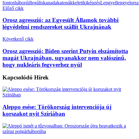
fontos
háború
illegális
kanada
katonák
keleti
kiképzés
Lengyel
lengyelors
Előző cikk
Orosz agresszió: az Egyesült Államok további
légvédelmi rendszereket szállít Ukrajnának
Következő cikk
Orosz agresszió: Biden szerint Putyin elszámította
magát Ukrajnában, ugyanakkor nem valószínű,
hogy nukleáris fegyverhez nyúl
Kapcsolódó
Hírek
Aleppo esése: Törökország intervenciója új
korszakot nyit Szíriában