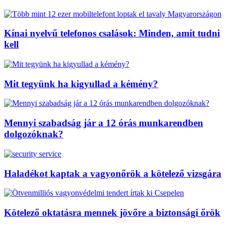
Kínai nyelvű telefonos csalások: Minden, amit tudni
kell
Mit tegyünk ha kigyullad a kémény?
Mennyi szabadság jár a 12 órás munkarendben
dolgozóknak?
Haladékot kaptak a vagyonőrök a kötelező vizsgára
Kötelező oktatásra mennek jövőre a biztonsági őrök