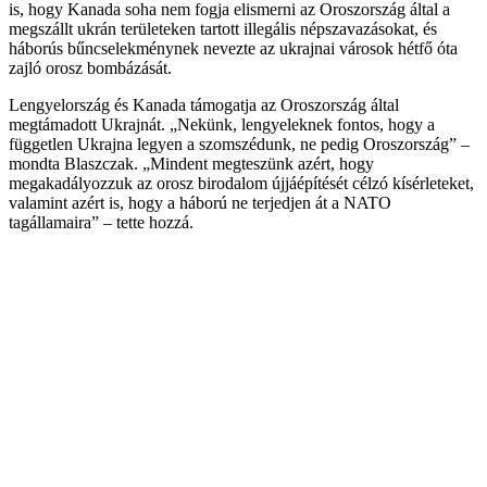
is, hogy Kanada soha nem fogja elismerni az Oroszország által a
megszállt ukrán területeken tartott illegális népszavazásokat, és
háborús bűncselekménynek nevezte az ukrajnai városok hétfő óta
zajló orosz bombázását.
Lengyelország és Kanada támogatja az Oroszország által
megtámadott Ukrajnát. „Nekünk, lengyeleknek fontos, hogy a
független Ukrajna legyen a szomszédunk, ne pedig Oroszország” –
mondta Blaszczak. „Mindent megteszünk azért, hogy
megakadályozzuk az orosz birodalom újjáépítését célzó kísérleteket,
valamint azért is, hogy a háború ne terjedjen át a NATO
tagállamaira” – tette hozzá.