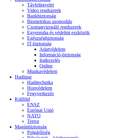
Távfelügyelet
Video rendszerek
Bankbiztonság
Biometrikus azonosítás
Csomagvizsgáló rendszerek
Egyenruha és védelmi eszközök
Egészségbiztonság
IT-biztonság
Adatvédelem
Információ-biztonság
Iratkezelés
Online
Munkavédelem
Hadiipar
Haditechnika
Honvédelem
Fegyverkezés
Külföld
ENSZ
Európai Unió
NATO
Terror
Magánbiztonság
Polgárőrség
Pályázatok – közbeszerzés