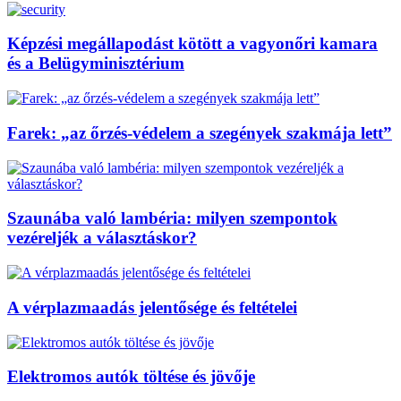
Képzési megállapodást kötött a vagyonőri kamara
és a Belügyminisztérium
Farek: „az őrzés-védelem a szegények szakmája lett”
Szaunába való lambéria: milyen szempontok
vezéreljék a választáskor?
A vérplazmaadás jelentősége és feltételei
Elektromos autók töltése és jövője