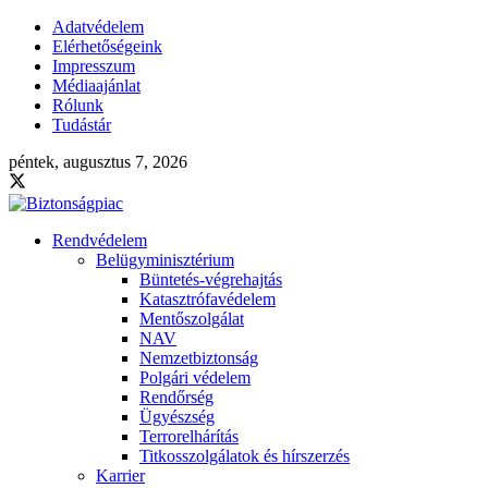
Adatvédelem
Elérhetőségeink
Impresszum
Médiaajánlat
Rólunk
Tudástár
péntek, augusztus 7, 2026
Rendvédelem
Belügyminisztérium
Büntetés-végrehajtás
Katasztrófavédelem
Mentőszolgálat
NAV
Nemzetbiztonság
Polgári védelem
Rendőrség
Ügyészség
Terrorelhárítás
Titkosszolgálatok és hírszerzés
Karrier