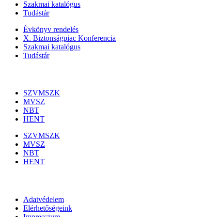
Szakmai katalógus
Tudástár
Évkönyv rendelés
X. Biztonságpiac Konferencia
Szakmai katalógus
Tudástár
Szakmai szervezetek
SZVMSZK
MVSZ
NBT
HENT
SZVMSZK
MVSZ
NBT
HENT
Információk
Adatvédelem
Elérhetőségeink
Impresszum