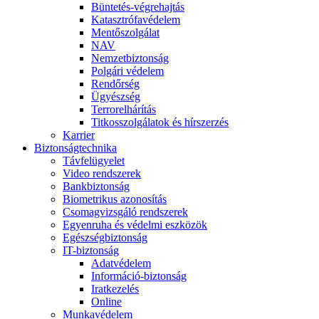
Büntetés-végrehajtás
Katasztrófavédelem
Mentőszolgálat
NAV
Nemzetbiztonság
Polgári védelem
Rendőrség
Ügyészség
Terrorelhárítás
Titkosszolgálatok és hírszerzés
Karrier
Biztonságtechnika
Távfelügyelet
Video rendszerek
Bankbiztonság
Biometrikus azonosítás
Csomagvizsgáló rendszerek
Egyenruha és védelmi eszközök
Egészségbiztonság
IT-biztonság
Adatvédelem
Információ-biztonság
Iratkezelés
Online
Munkavédelem