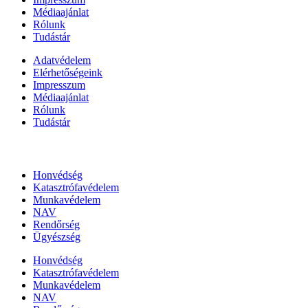
Médiaajánlat
Rólunk
Tudástár
Adatvédelem
Elérhetőségeink
Impresszum
Médiaajánlat
Rólunk
Tudástár
Állami szervezetek
Honvédség
Katasztrófavédelem
Munkavédelem
NAV
Rendőrség
Ügyészség
Honvédség
Katasztrófavédelem
Munkavédelem
NAV