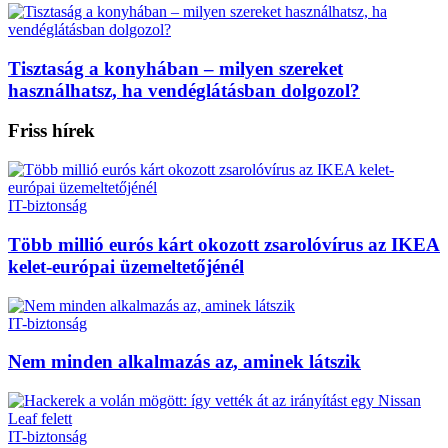
Tisztaság a konyhában – milyen szereket
használhatsz, ha vendéglátásban dolgozol?
Friss hírek
IT-biztonság
Több millió eurós kárt okozott zsarolóvírus az IKEA
kelet-európai üzemeltetőjénél
IT-biztonság
Nem minden alkalmazás az, aminek látszik
IT-biztonság