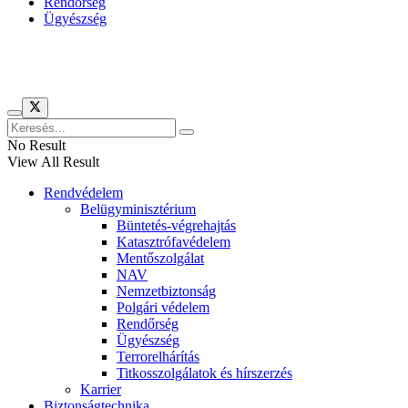
Rendőrség
Ügyészség
Híreinket szemlézi
No Result
View All Result
Rendvédelem
Belügyminisztérium
Büntetés-végrehajtás
Katasztrófavédelem
Mentőszolgálat
NAV
Nemzetbiztonság
Polgári védelem
Rendőrség
Ügyészség
Terrorelhárítás
Titkosszolgálatok és hírszerzés
Karrier
Biztonságtechnika