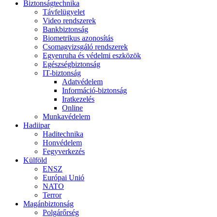
Biztonságtechnika
Távfelügyelet
Video rendszerek
Bankbiztonság
Biometrikus azonosítás
Csomagvizsgáló rendszerek
Egyenruha és védelmi eszközök
Egészségbiztonság
IT-biztonság
Adatvédelem
Információ-biztonság
Iratkezelés
Online
Munkavédelem
Hadiipar
Haditechnika
Honvédelem
Fegyverkezés
Külföld
ENSZ
Európai Unió
NATO
Terror
Magánbiztonság
Polgárőrség