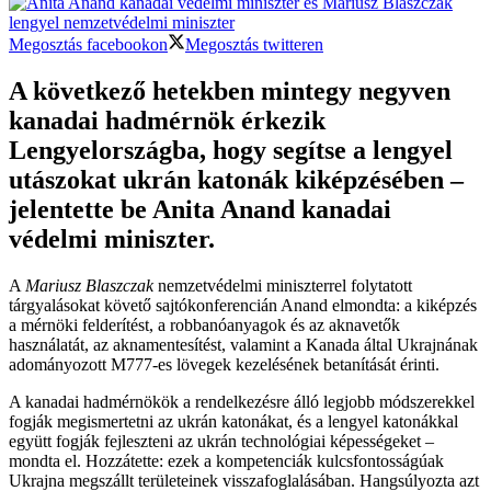
Megosztás facebookon
Megosztás twitteren
A következő hetekben mintegy negyven
kanadai hadmérnök érkezik
Lengyelországba, hogy segítse a lengyel
utászokat ukrán katonák kiképzésében –
jelentette be Anita Anand kanadai
védelmi miniszter.
A
Mariusz Blaszczak
nemzetvédelmi miniszterrel folytatott
tárgyalásokat követő sajtókonferencián Anand elmondta: a kiképzés
a mérnöki felderítést, a robbanóanyagok és az aknavetők
használatát, az aknamentesítést, valamint a Kanada által Ukrajnának
adományozott M777-es lövegek kezelésének betanítását érinti.
A kanadai hadmérnökök a rendelkezésre álló legjobb módszerekkel
fogják megismertetni az ukrán katonákat, és a lengyel katonákkal
együtt fogják fejleszteni az ukrán technológiai képességeket –
mondta el. Hozzátette: ezek a kompetenciák kulcsfontosságúak
Ukrajna megszállt területeinek visszafoglalásában. Hangsúlyozta azt