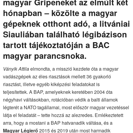
magyar Gripeneket az elmúlt két
hónapban – közölte a magyar
gépeknek otthont adó, a litvániai
Siauliában található légibázison
tartott tájékoztatóján a BAC
magyar parancsnoka.
Ványik Attila
elmondta, a misszió kezdete óta a magyar
vadászgépek az éles riasztások mellett 36 gyakorló
riasztást, illetve egyéb kiképzési feladatokat is
teljesítettek. A BAP, amelyeknek keretében 2004 óta
négyhavi váltásokban, rotációban védik a balti államok
légterét a NATO tagállamai, most először magyar vezetéssel
látja el feladatát – tette hozzá az alezredes. Emlékeztetett
arra, hogy a mostani a BAP hatvanadik váltása, és a
Magyar Légierő
2015 és 2019 után most harmadik