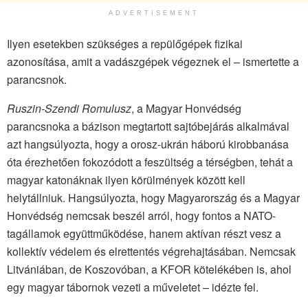
ADVERTISEMENT
Ilyen esetekben szükséges a repülőgépek fizikai
azonosítása, amit a vadászgépek végeznek el – ismertette a
parancsnok.
Ruszin-Szendi Romulusz
, a Magyar Honvédség
parancsnoka a bázison megtartott sajtóbejárás alkalmával
azt hangsúlyozta, hogy a orosz-ukrán háború kirobbanása
óta érezhetően fokozódott a feszültség a térségben, tehát a
magyar katonáknak ilyen körülmények között kell
helytállniuk. Hangsúlyozta, hogy Magyarország és a Magyar
Honvédség nemcsak beszél arról, hogy fontos a NATO-
tagállamok együttműködése, hanem aktívan részt vesz a
kollektív védelem és elrettentés végrehajtásában. Nemcsak
Litvániában, de Koszovóban, a KFOR kötelékében is, ahol
egy magyar tábornok vezeti a műveletet – idézte fel.