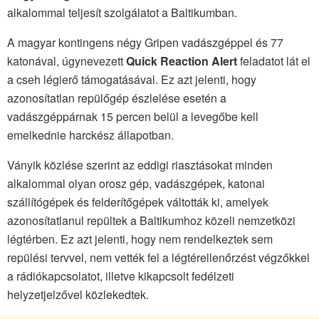
alkalommal teljesít szolgálatot a Baltikumban.
A magyar kontingens négy Gripen vadászgéppel és 77
katonával, úgynevezett
Quick Reaction Alert
feladatot lát el
a cseh légierő támogatásával. Ez azt jelenti, hogy
azonosítatlan repülőgép észlelése esetén a
vadászgéppárnak 15 percen belül a levegőbe kell
emelkednie harckész állapotban.
Ványik közlése szerint az eddigi riasztásokat minden
alkalommal olyan orosz gép, vadászgépek, katonai
szállítógépek és felderítőgépek váltották ki, amelyek
azonosítatlanul repültek a Baltikumhoz közeli nemzetközi
légtérben. Ez azt jelenti, hogy nem rendelkeztek sem
repülési tervvel, nem vették fel a légtérellenőrzést végzőkkel
a rádiókapcsolatot, illetve kikapcsolt fedélzeti
helyzetjelzővel közlekedtek.