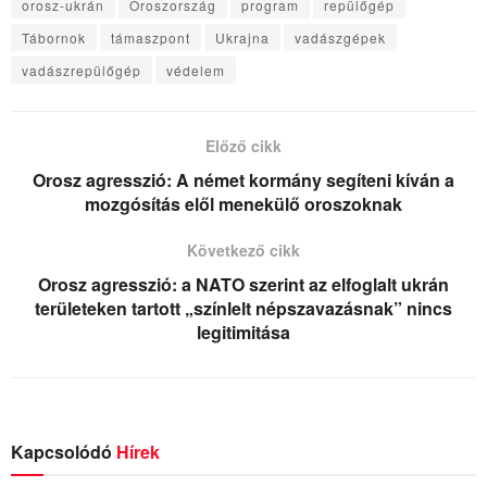
orosz-ukrán
Oroszország
program
repülőgép
Tábornok
támaszpont
Ukrajna
vadászgépek
vadászrepülőgép
védelem
Előző cikk
Orosz agresszió: A német kormány segíteni kíván a
mozgósítás elől menekülő oroszoknak
Következő cikk
Orosz agresszió: a NATO szerint az elfoglalt ukrán
területeken tartott „színlelt népszavazásnak” nincs
legitimitása
Kapcsolódó
Hírek