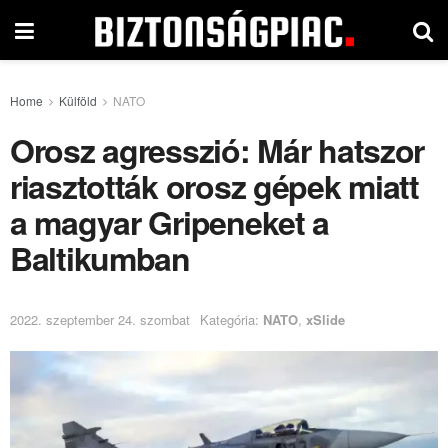
Home
Külföld
NATO
Orosz agresszió: Már hatszor
riasztották orosz gépek miatt
a magyar Gripeneket a
Baltikumban
2022. szeptember 24. szombat
Kategória:
NATO
,
xSlide