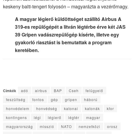
keskeny balti-tengeri folyosón – magyarázta a vezérőrnagy.
A magyar légierő küldöttséget szállító Airbus A
319-es repülőgépét a litván légtérbe érve két JAS
39 Gripen vadászrepülőgép kísérte, illetve egy
gyakorló riasztást is bemutattak a program
keretében.
Címkék
adó
airbus
BAP
Cseh
felügyelő
feszültség
fontos
gép
gripen
háború
honvédelem
honvédség
katonai
katonák
kfor
kontingens
légi
légierő
légtér
magyar
magyarország
misszió
NATO
nemzetközi
orosz