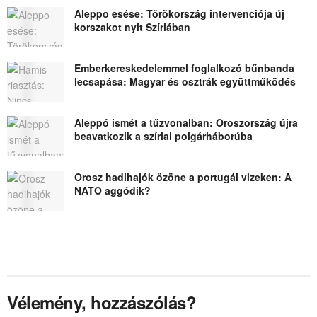
Aleppo esése: Törökország intervenciója új
korszakot nyit Szíriában
Emberkereskedelemmel foglalkozó bűnbanda
lecsapása: Magyar és osztrák együttműködés
Aleppó ismét a tűzvonalban: Oroszország újra
beavatkozik a szíriai polgárháborúba
Orosz hadihajók özöne a portugál vizeken: A
NATO aggódik?
Vélemény, hozzászólás?