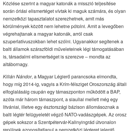
Közlése szerint a magyar katonák a misszió teljesítése
során óriási elismertéget vívtak ki maguk számára, és olyan
nemzetközi tapasztalatot szerezhetnek, amit más
körülmények között nem lehetne pótolni. Amit a levegőben
végrehajtanak a magyar katonák, arról csak
szuperlatívuszokban lehet szólni. Ugyanakkor segítenek a
balti államok szárazföldi műveleteinek légi támogatásában
is, társadalmi elismertséget is szerezve – mondta az
altábornagy.
Kilián Nándor
, a Magyar Légierő parancsoka elmondta,
hogy míg 2014-ig, vagyis a Krím-félsziget Oroszország általi
elfoglalásáig csupán egy támaszponton működött a BAP,
azóta már három támaszpont, a siauliai mellett még egy
litvániai, illetve egy észtországi bázison állomásoznak a
balti légtér felügyeletét végző NATO-vadászgépek. Az orosz
gépek sokszor a Szentpétervár-Kalinyingrád útvonalon
repülnek azonosítatlanul a nemzetközi légteret jelentő