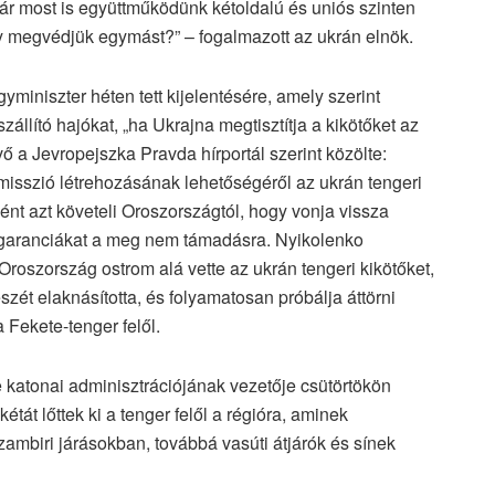
ár most is együttműködünk kétoldalú és uniós szinten
ogy megvédjük egymást?” – fogalmazott az ukrán elnök.
yminiszter héten tett kijelentésére, amely szerint
llító hajókat, „ha Ukrajna megtisztítja a kikötőket az
ő a Jevropejszka Pravda hírportál szerint közölte:
 misszió létrehozásának lehetőségéről az ukrán tengeri
ént azt követeli Oroszországtól, hogy vonja vissza
n garanciákat a meg nem támadásra. Nyikolenko
 Oroszország ostrom alá vette az ukrán tengeri kikötőket,
szét elaknásította, és folyamatosan próbálja áttörni
Fekete-tenger felől.
e katonai adminisztrációjának vezetője csütörtökön
étát lőttek ki a tenger felől a régióra, aminek
szambiri járásokban, továbbá vasúti átjárók és sínek