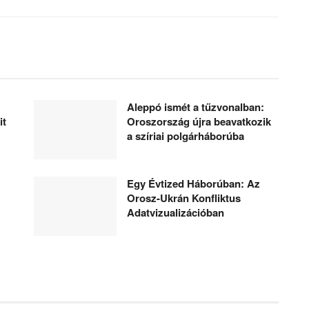
Aleppó ismét a tűzvonalban:
it
Oroszország újra beavatkozik
a szíriai polgárháborúba
Egy Évtized Háborúban: Az
Orosz-Ukrán Konfliktus
Adatvizualizációban