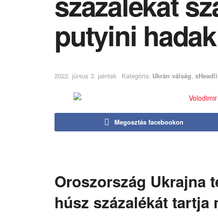
százalékát sz
putyini hadak
2022. június 3. péntek
Kategória:
Ukrán válság
,
xHeadl
Megosztás facebookon
Oroszország Ukrajna t
húsz százalékát tartja