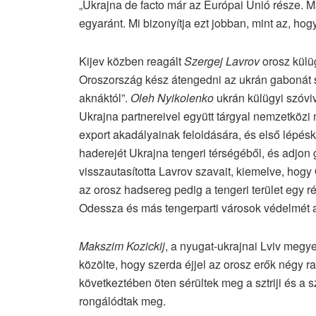
„Ukrajna de facto már az Európai Unió része. M
egyaránt. Mi bizonyítja ezt jobban, mint az, h
Kijev közben reagált
Szergej Lavrov
orosz külüg
Oroszország kész átengedni az ukrán gabonát szá
aknáktól”.
Oleh Nyikolenko
ukrán külügyi szóviv
Ukrajna partnereivel együtt tárgyal nemzetközi
export akadályainak feloldására, és első lépésk
haderejét Ukrajna tengeri térségéből, és adjo
visszautasította Lavrov szavait, kiemelve, hogy
az orosz hadsereg pedig a tengeri terület egy ré
Odessza és más tengerparti városok védelmét a 
Makszim Kozickij
, a nyugat-ukrajnai Lviv megy
közölte, hogy szerda éjjel az orosz erők négy rak
következtében öten sérültek meg a sztriji és a 
rongálódtak meg.