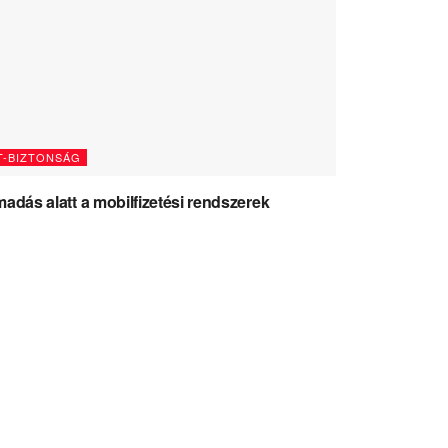
T-BIZTONSÁG
adás alatt a mobilfizetési rendszerek