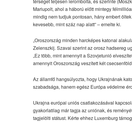
térséget teljesen lerombolta, és szerinte (Moszkv
Mariupolt, ahol a háború előtt mintegy félmillió
mindig nem tudjuk pontosan, hány embert öltek
kevesebb, mint száz nap alatt” – emelte ki.
„Oroszország minden harcképes katonai alakula
Zelenszkij. Szavai szerint az orosz hadsereg ug
„Ez több, mint amennyit a Szovjetunió elveszítet
amennyit Oroszország veszített két csecsenföl
Az államfő hangsúlyozta, hogy Ukrajnának kat
szabadsága, hanem egész Európa védelme érd
Ukrajna európai uniós csatlakozásával kapcsol
gyakorlatilag már tagja az uniónak, és reményé
tagjelölti státust. Kérte ehhez Luxemburg támog