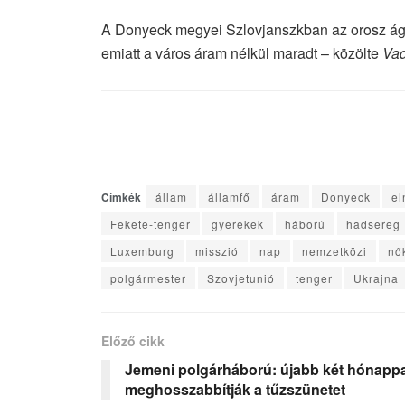
A Donyeck megyei Szlovjanszkban az orosz ág
emiatt a város áram nélkül maradt – közölte
Vad
Címkék
állam
államfő
áram
Donyeck
el
Fekete-tenger
gyerekek
háború
hadsereg
Luxemburg
misszió
nap
nemzetközi
nő
polgármester
Szovjetunió
tenger
Ukrajna
Előző cikk
Jemeni polgárháború: újabb két hónappa
meghosszabbítják a tűzszünetet