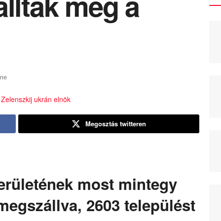
állták meg a
ine
Megosztás twitteren
erületének most mintegy
 megszállva, 2603 települést