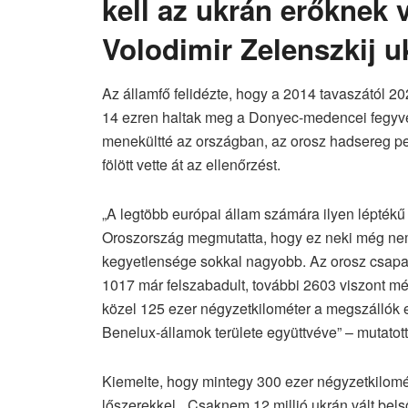
kell az ukrán erőknek v
Volodimir Zelenszkij u
Az államfő felidézte, hogy a 2014 tavaszától 20
14 ezren haltak meg a Donyec-medencei fegyvere
menekültté az országban, az orosz hadsereg ped
fölött vette át az ellenőrzést.
„A legtöbb európai állam számára ilyen léptékű
Oroszország megmutatta, hogy ez neki még nem
kegyetlensége sokkal nagyobb. Az orosz csapa
1017 már felszabadult, további 2603 viszont m
közel 125 ezer négyzetkilométer a megszállók e
Benelux-államok területe együttvéve” – mutatott
Kiemelte, hogy mintegy 300 ezer négyzetkilométe
lőszerekkel. „Csaknem 12 millió ukrán vált bels