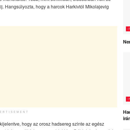
ij. Hangsúlyozta, hogy a harcok Harkivtól Mikolajevig
I
Nem
I
Hac
ERTISEMENT
irá
 kijelentve, hogy az orosz hadsereg szinte az egész