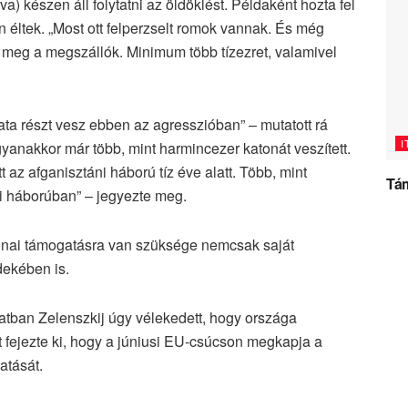
a) készen áll folytatni az öldöklést. Példaként hozta fel
an éltek. „Most ott felperzselt romok vannak. És még
 meg a megszállók. Minimum több tízezret, valamivel
ta részt vesz ebben az agresszióban” – mutatott rá
I
yanakkor már több, mint harmincezer katonát veszített.
t az afganisztáni háború tíz éve alatt. Több, mint
Tám
di háborúban” – jegyezte meg.
onai támogatásra van szüksége nemcsak saját
ekében is.
atban Zelenszkij úgy vélekedett, hogy országa
t fejezte ki, hogy a júniusi EU-csúcson megkapja a
atását.