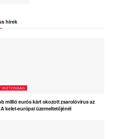
ss hírek
T-BIZTONSÁG
b millió eurós kárt okozott zsarolóvírus az
A kelet-európai üzemeltetőjénél