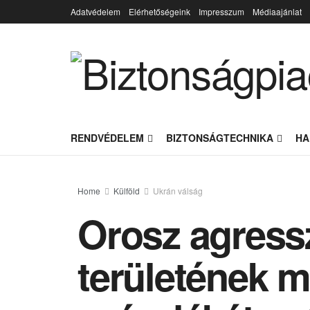
Adatvédelem
Elérhetőségeink
Impresszum
Médiaajánlat
RENDVÉDELEM
BIZTONSÁGTECHNIKA
HA
Home
Külföld
Ukrán válság
Orosz agressz
területének m