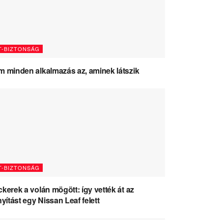
T-BIZTONSÁG
 minden alkalmazás az, aminek látszik
T-BIZTONSÁG
kerek a volán mögött: így vették át az
nyítást egy Nissan Leaf felett