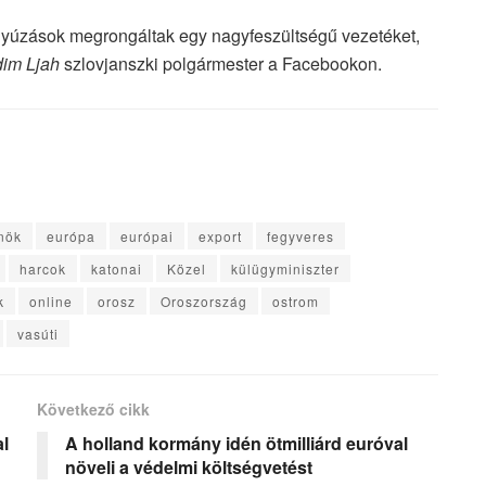
yúzások megrongáltak egy nagyfeszültségű vezetéket,
im Ljah
szlovjanszki polgármester a Facebookon.
nök
európa
európai
export
fegyveres
harcok
katonai
Közel
külügyminiszter
k
online
orosz
Oroszország
ostrom
vasúti
Következő cikk
l
A holland kormány idén ötmilliárd euróval
növeli a védelmi költségvetést