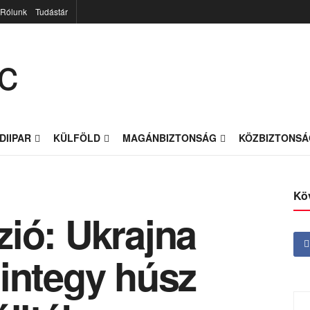
Rólunk
Tudástár
DIIPAR
KÜLFÖLD
MAGÁNBIZTONSÁG
KÖZBIZTONSÁ
Kö
ió: Ukrajna
integy húsz