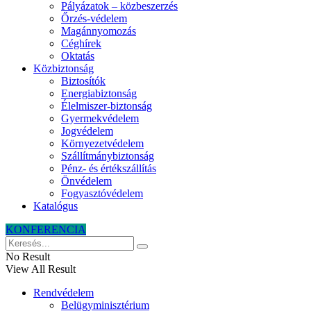
Pályázatok – közbeszerzés
Őrzés-védelem
Magánnyomozás
Céghírek
Oktatás
Közbiztonság
Biztosítók
Energiabiztonság
Élelmiszer-biztonság
Gyermekvédelem
Jogvédelem
Környezetvédelem
Szállítmánybiztonság
Pénz- és értékszállítás
Önvédelem
Fogyasztóvédelem
Katalógus
KONFERENCIA
No Result
View All Result
Rendvédelem
Belügyminisztérium