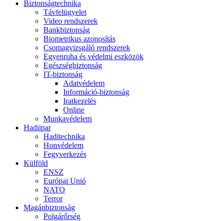
Biztonságtechnika
Távfelügyelet
Video rendszerek
Bankbiztonság
Biometrikus azonosítás
Csomagvizsgáló rendszerek
Egyenruha és védelmi eszközök
Egészségbiztonság
IT-biztonság
Adatvédelem
Információ-biztonság
Iratkezelés
Online
Munkavédelem
Hadiipar
Haditechnika
Honvédelem
Fegyverkezés
Külföld
ENSZ
Európai Unió
NATO
Terror
Magánbiztonság
Polgárőrség