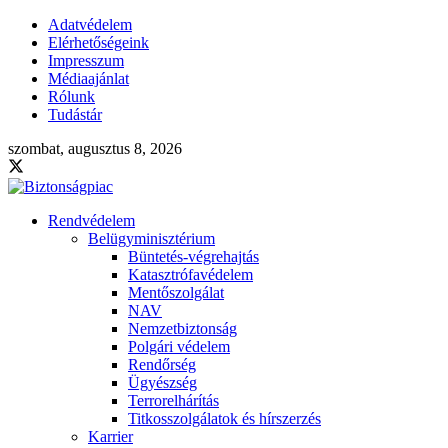
Adatvédelem
Elérhetőségeink
Impresszum
Médiaajánlat
Rólunk
Tudástár
szombat, augusztus 8, 2026
Rendvédelem
Belügyminisztérium
Büntetés-végrehajtás
Katasztrófavédelem
Mentőszolgálat
NAV
Nemzetbiztonság
Polgári védelem
Rendőrség
Ügyészség
Terrorelhárítás
Titkosszolgálatok és hírszerzés
Karrier