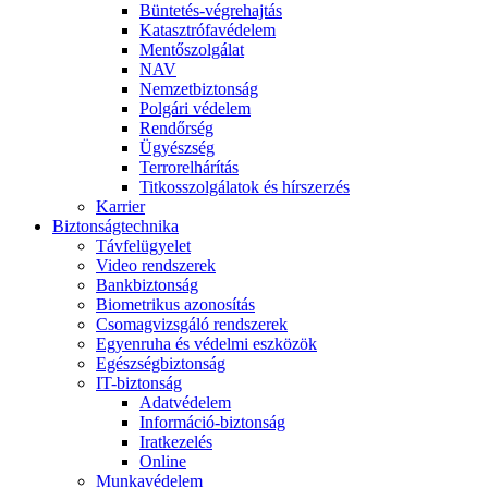
Büntetés-végrehajtás
Katasztrófavédelem
Mentőszolgálat
NAV
Nemzetbiztonság
Polgári védelem
Rendőrség
Ügyészség
Terrorelhárítás
Titkosszolgálatok és hírszerzés
Karrier
Biztonságtechnika
Távfelügyelet
Video rendszerek
Bankbiztonság
Biometrikus azonosítás
Csomagvizsgáló rendszerek
Egyenruha és védelmi eszközök
Egészségbiztonság
IT-biztonság
Adatvédelem
Információ-biztonság
Iratkezelés
Online
Munkavédelem