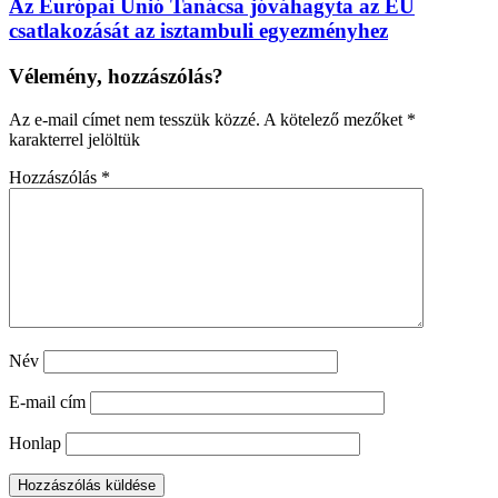
Az Európai Unió Tanácsa jóváhagyta az EU
csatlakozását az isztambuli egyezményhez
Vélemény, hozzászólás?
Az e-mail címet nem tesszük közzé.
A kötelező mezőket
*
karakterrel jelöltük
Hozzászólás
*
Név
E-mail cím
Honlap