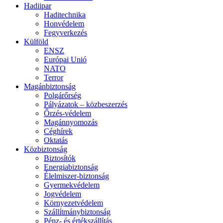
Hadiipar
Haditechnika
Honvédelem
Fegyverkezés
Külföld
ENSZ
Európai Unió
NATO
Terror
Magánbiztonság
Polgárőrség
Pályázatok – közbeszerzés
Őrzés-védelem
Magánnyomozás
Céghírek
Oktatás
Közbiztonság
Biztosítók
Energiabiztonság
Élelmiszer-biztonság
Gyermekvédelem
Jogvédelem
Környezetvédelem
Szállítmánybiztonság
Pénz- és értékszállítás