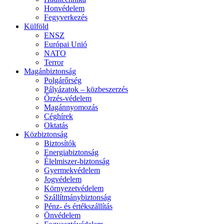
Honvédelem
Fegyverkezés
Külföld
ENSZ
Európai Unió
NATO
Terror
Magánbiztonság
Polgárőrség
Pályázatok – közbeszerzés
Őrzés-védelem
Magánnyomozás
Céghírek
Oktatás
Közbiztonság
Biztosítók
Energiabiztonság
Élelmiszer-biztonság
Gyermekvédelem
Jogvédelem
Környezetvédelem
Szállítmánybiztonság
Pénz- és értékszállítás
Önvédelem