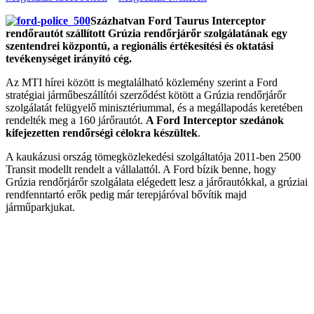
Százhatvan Ford Taurus Interceptor
rendőrautót szállított Grúzia rendőrjárőr szolgálatának egy
szentendrei központú, a regionális értékesítési és oktatási
tevékenységet irányító cég.
Az MTI hírei között is megtalálható közlemény szerint a Ford
stratégiai járműbeszállítói szerződést kötött a Grúzia rendőrjárőr
szolgálatát felügyelő minisztériummal, és a megállapodás keretében
rendelték meg a 160 járőrautót.
A Ford Interceptor szedánok
kifejezetten rendőrségi célokra készültek
.
A kaukázusi ország tömegközlekedési szolgáltatója 2011-ben 2500
Transit modellt rendelt a vállalattól. A Ford bízik benne, hogy
Grúzia rendőrjárőr szolgálata elégedett lesz a járőrautókkal, a grúziai
rendfenntartó erők pedig már terepjáróval bővítik majd
járműparkjukat.