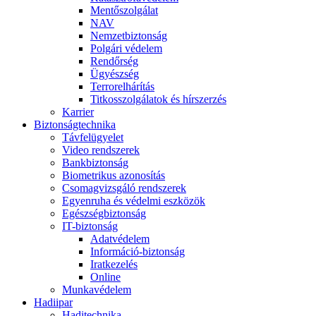
Mentőszolgálat
NAV
Nemzetbiztonság
Polgári védelem
Rendőrség
Ügyészség
Terrorelhárítás
Titkosszolgálatok és hírszerzés
Karrier
Biztonságtechnika
Távfelügyelet
Video rendszerek
Bankbiztonság
Biometrikus azonosítás
Csomagvizsgáló rendszerek
Egyenruha és védelmi eszközök
Egészségbiztonság
IT-biztonság
Adatvédelem
Információ-biztonság
Iratkezelés
Online
Munkavédelem
Hadiipar
Haditechnika