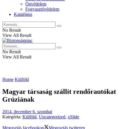
Önvédelem
Fogyasztóvédelem
Katalógus
No Result
View All Result
No Result
View All Result
Home
Külföld
Magyar társaság szállít rendőrautókat
Grúziának
2014. december 6. szombat
Kategória:
Külföld
,
Uncategorized
,
xSlide
Megosztás facebookon
Megosztás twitteren