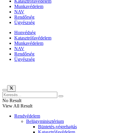
Katasztrófavédelem
Munkavédelem
NAV
Rendőrség
Ügyészség
Honvédség
Katasztrófavédelem
Munkavédelem
NAV
Rendőrség
Ügyészség
Híreinket szemlézi
No Result
View All Result
Rendvédelem
Belügyminisztérium
Büntetés-végrehajtás
Katasztrófavédelem