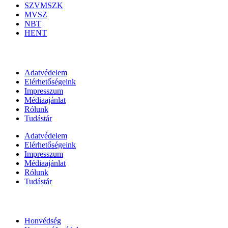
SZVMSZK
MVSZ
NBT
HENT
Információk
Adatvédelem
Elérhetőségeink
Impresszum
Médiaajánlat
Rólunk
Tudástár
Adatvédelem
Elérhetőségeink
Impresszum
Médiaajánlat
Rólunk
Tudástár
Állami szervezetek
Honvédség