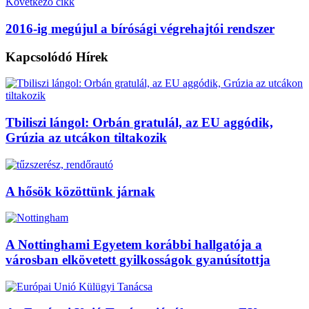
Következő cikk
2016-ig megújul a bírósági végrehajtói rendszer
Kapcsolódó
Hírek
Tbiliszi lángol: Orbán gratulál, az EU aggódik,
Grúzia az utcákon tiltakozik
A hősök közöttünk járnak
A Nottinghami Egyetem korábbi hallgatója a
városban elkövetett gyilkosságok gyanúsítottja