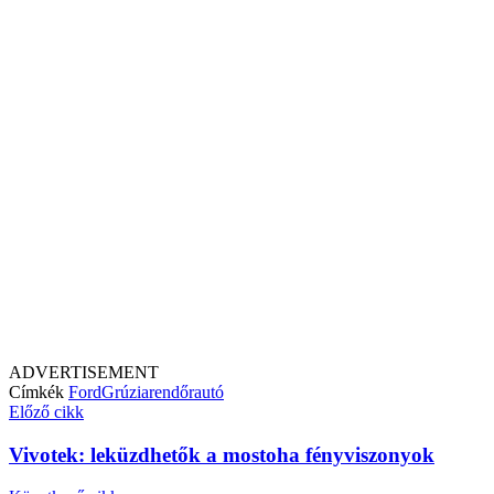
ADVERTISEMENT
Címkék
Ford
Grúzia
rendőrautó
Előző cikk
Vivotek: leküzdhetők a mostoha fényviszonyok