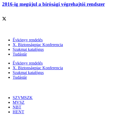
2016-ig megújul a bírósági végrehajtói rendszer
Szolgáltatásaink
Évkönyv rendelés
X. Biztonságpiac Konferencia
Szakmai katalógus
Tudástár
Évkönyv rendelés
X. Biztonságpiac Konferencia
Szakmai katalógus
Tudástár
Szakmai szervezetek
SZVMSZK
MVSZ
NBT
HENT