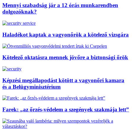
Mennyi szabadság jár a 12 órás munkarendben
dolgozóknak?
Haladékot kaptak a vagyonőrök a kötelező vizsgára
Kötelező oktatásra mennek jövőre a biztonsági őrök
Képzési megállapodást kötött a vagyonőri kamara
és a Belügyminisztérium
Farek: „az őrzés-védelem a szegények szakmája lett”