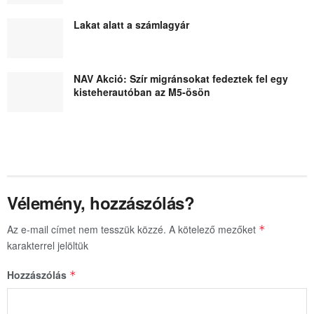
Lakat alatt a számlagyár
NAV Akció: Szír migránsokat fedeztek fel egy
kisteherautóban az M5-ösön
Vélemény, hozzászólás?
Az e-mail címet nem tesszük közzé.
A kötelező mezőket
*
karakterrel jelöltük
Hozzászólás
*