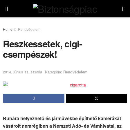
Home
Rendvédelem
Reszkessetek, cigi-
csempészek!
2014. június 11. szerda
Kategória:
Rendvédelem
Ruhára helyezhető és járművekbe építhető kamerákat
vásárolt nemrégiben a Nemzeti Adó- és Vámhivatal, az