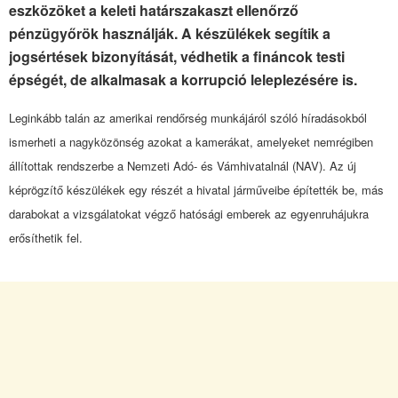
eszközöket a keleti határszakaszt ellenőrző
pénzügyőrök használják. A készülékek segítik a
jogsértések bizonyítását, védhetik a fináncok testi
épségét, de alkalmasak a korrupció leleplezésére is.
Leginkább talán az amerikai rendőrség munkájáról szóló híradásokból
ismerheti a nagyközönség azokat a kamerákat, amelyeket nemrégiben
állítottak rendszerbe a Nemzeti Adó- és Vámhivatalnál (NAV). Az új
képrögzítő készülékek egy részét a hivatal járműveibe építették be, más
darabokat a vizsgálatokat végző hatósági emberek az egyenruhájukra
erősíthetik fel.