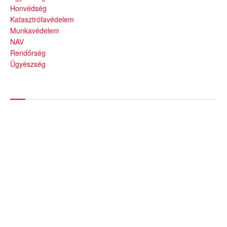
Honvédség
Katasztrófavédelem
Munkavédelem
NAV
Rendőrség
Ügyészség
Híreinket szemlézi