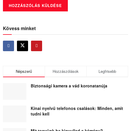
Kövess minket
Népszerű
Hozzászólások
Legfrisebb
Biztonsági kamera a vád koronatanúja
Kínai nyelvű telefonos csalások: Minden, amit
tudni kell
Mit tegyünk ha kigyullad a kémény?