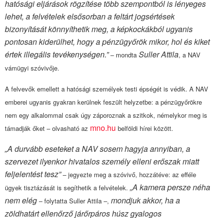
hatósági eljárások rögzítése több szempontból is lényeges
lehet, a felvételek elsősorban a feltárt jogsértések
bizonyítását könnyíthetik meg, a képkockákból ugyanis
pontosan kiderülhet, hogy a pénzügyőrök mikor, hol és kiket
értek illegális tevékenységen.”
Suller Attila
– mondta
, a NAV
vámügyi szóvivője.
A felvevők emellett a hatósági személyek testi épségét is védik. A NAV
emberei ugyanis gyakran kerülnek feszült helyzetbe: a pénzügyőrökre
nem egy alkalommal csak úgy záporoznak a szitkok, némelykor meg is
mno.hu
támadják őket – olvasható az
belföldi hírei között.
„A durvább eseteket a NAV sosem
hagyja annyiban, a
szervezet ilyenkor hivatalos személy elleni erőszak miatt
feljelentést tesz”
– jegyezte meg a szóvivő, hozzátéve: az efféle
„A kamera persze néha
ügyek tisztázását is segíthetik a felvételek.
nem elég
mondjuk akkor, ha a
– folytatta Suller Attila –,
zöldhatárt ellenőrző járőrpáros húsz gyalogos