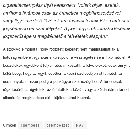
cigarettacsempész útját keresztezi. Voltak olyan esetek,
amikor a fináncok csak az érintettek megbilincselésével
vagy figyelmeztető lövések leadásával tudták féken tartani a
jogsértésen ért személyeket. A pénzügyőrök intézkedésének
jogszerűsége is megítélhető a felvételek alapján.”
A szóvivő elmondta, hogy rögzített képeket nem manipulálhatják a
hatóság emberei, így akár a korrupció, a vesztegetés sem titkolható el. A
készülékek egyébként folyamatosan készítik a felvételeket, csak annyi a
különbség, hogy az egyik esetben a kocsi szélvédőjén át láthatók az
események, máskor pedig a pénzügyőr szemszögéből. A történések
rögzítéséről az ügyfelek, az érintettek a közúti vagy a zöldhatáron tartott
ellenőrzés megkezdése előtt tájékoztatást kapnak.
Címkék
csempész
csempészet
NAV