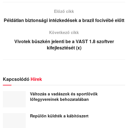
Előző cikk
Példátlan biztonsági intézkedések a brazil focivébé előtt
Következő cikk
Vivotek büszkén jelenti be a VAST 1.8 szoftver
kifejlesztését (x)
Kapcsolódó
Hírek
Változás a vadászok és sportlövők
lőfegyvereinek behozatalában
Repülőn küldték a kábítószert