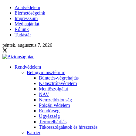
Adatvédelem
Elérhetőségeink
Impresszum
Médiaajánlat
Rólunk
Tudástár
péntek, augusztus 7, 2026
Rendvédelem
Belügyminisztérium
Büntetés-végrehajtás
Katasztrófavédelem
Mentőszolgálat
NAV
Nemzetbiztonság
Polgári védelem
Rendőrség
Ügyészség
Terrorelhárítás
Titkosszolgálatok és hírszerzés
Karrier