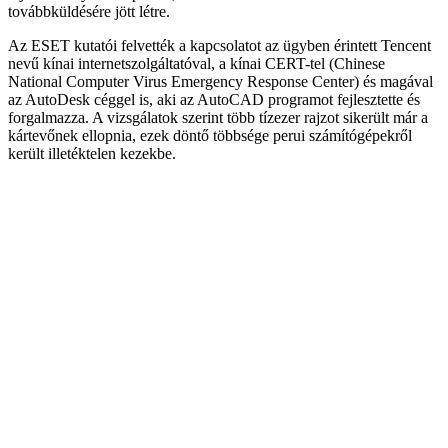
továbbküldésére jött létre.
Az ESET kutatói felvették a kapcsolatot az ügyben érintett Tencent
nevű kínai internetszolgáltatóval, a kínai CERT-tel (Chinese
National Computer Virus Emergency Response Center) és magával
az AutoDesk céggel is, aki az AutoCAD programot fejlesztette és
forgalmazza. A vizsgálatok szerint több tízezer rajzot sikerült már a
kártevőnek ellopnia, ezek döntő többsége perui számítógépekről
került illetéktelen kezekbe.