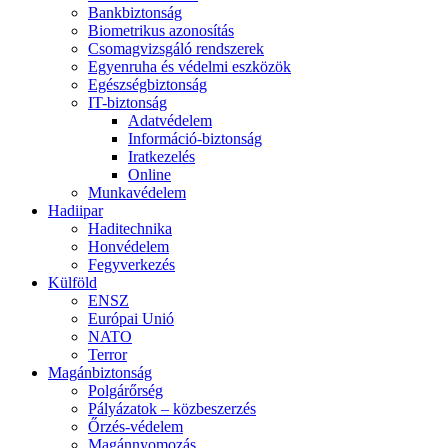
Bankbiztonság
Biometrikus azonosítás
Csomagvizsgáló rendszerek
Egyenruha és védelmi eszközök
Egészségbiztonság
IT-biztonság
Adatvédelem
Információ-biztonság
Iratkezelés
Online
Munkavédelem
Hadiipar
Haditechnika
Honvédelem
Fegyverkezés
Külföld
ENSZ
Európai Unió
NATO
Terror
Magánbiztonság
Polgárőrség
Pályázatok – közbeszerzés
Őrzés-védelem
Magánnyomozás