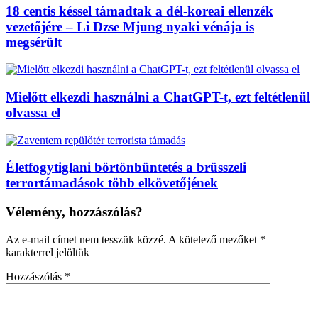
18 centis késsel támadtak a dél-koreai ellenzék
vezetőjére – Li Dzse Mjung nyaki vénája is
megsérült
Mielőtt elkezdi használni a ChatGPT-t, ezt feltétlenül
olvassa el
Életfogytiglani börtönbüntetés a brüsszeli
terrortámadások több elkövetőjének
Vélemény, hozzászólás?
Az e-mail címet nem tesszük közzé.
A kötelező mezőket
*
karakterrel jelöltük
Hozzászólás
*