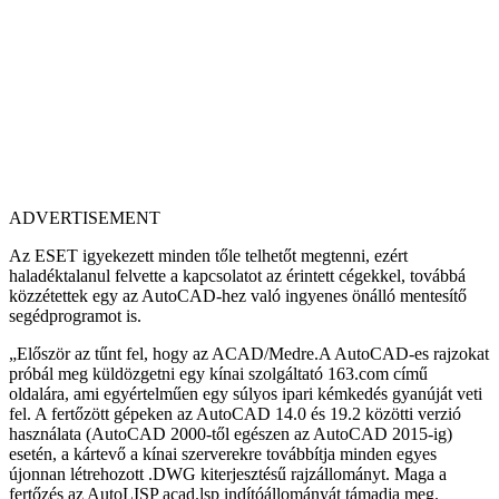
ADVERTISEMENT
Az ESET igyekezett minden tőle telhetőt megtenni, ezért
haladéktalanul felvette a kapcsolatot az érintett cégekkel, továbbá
közzétettek egy az AutoCAD-hez való ingyenes önálló mentesítő
segédprogramot is.
„Először az tűnt fel, hogy az ACAD/Medre.A AutoCAD-es rajzokat
próbál meg küldözgetni egy kínai szolgáltató 163.com című
oldalára, ami egyértelműen egy súlyos ipari kémkedés gyanúját veti
fel. A fertőzött gépeken az AutoCAD 14.0 és 19.2 közötti verzió
használata (AutoCAD 2000-től egészen az AutoCAD 2015-ig)
esetén, a kártevő a kínai szerverekre továbbítja minden egyes
újonnan létrehozott .DWG kiterjesztésű rajzállományt. Maga a
fertőzés az AutoLISP acad.lsp indítóállományát támadja meg.