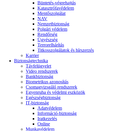
Büntetés-végrehajtás
Katasztrófavédelem
Mentőszolgálat
NAV
Nemzetbiztonság
Polgári védelem
Rendőrség
Ügyészség
Terrorelhárítás
Titkosszolgálatok és hírszerzés
Karrier
Biztonságtechnika
Távfelügyelet
Video rendszerek
Bankbiztonság
Biometrikus azonosítás
Csomagvizsgáló rendszerek
Egyenruha és védelmi eszközök
Egészségbiztonság
IT-biztonság
Adatvédelem
Információ-biztonság
Iratkezelés
Online
Munkavédelem