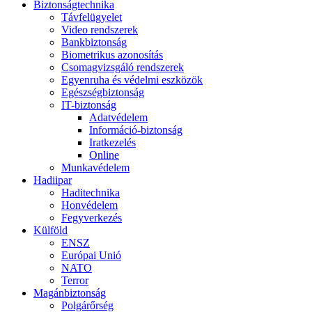
Biztonságtechnika
Távfelügyelet
Video rendszerek
Bankbiztonság
Biometrikus azonosítás
Csomagvizsgáló rendszerek
Egyenruha és védelmi eszközök
Egészségbiztonság
IT-biztonság
Adatvédelem
Információ-biztonság
Iratkezelés
Online
Munkavédelem
Hadiipar
Haditechnika
Honvédelem
Fegyverkezés
Külföld
ENSZ
Európai Unió
NATO
Terror
Magánbiztonság
Polgárőrség