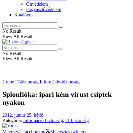
Önvédelem
Fogyasztóvédelem
Katalógus
No Result
View All Result
No Result
View All Result
Home
IT-biztonság
Információ-biztonság
Spionfióka: ipari kém vírust csíptek
nyakon
2012. június 25. hétfő
Kategória:
Információ-biztonság
,
IT-biztonság
Megosztás facebookon
Megosztás twitteren