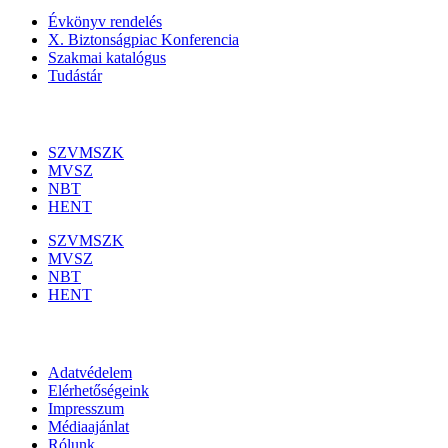
Évkönyv rendelés
X. Biztonságpiac Konferencia
Szakmai katalógus
Tudástár
Szakmai szervezetek
SZVMSZK
MVSZ
NBT
HENT
SZVMSZK
MVSZ
NBT
HENT
Információk
Adatvédelem
Elérhetőségeink
Impresszum
Médiaajánlat
Rólunk