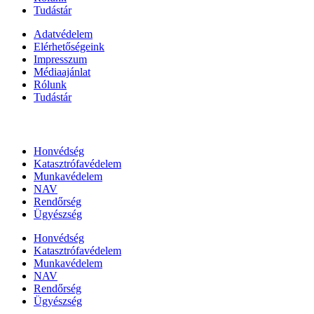
Tudástár
Adatvédelem
Elérhetőségeink
Impresszum
Médiaajánlat
Rólunk
Tudástár
Állami szervezetek
Honvédség
Katasztrófavédelem
Munkavédelem
NAV
Rendőrség
Ügyészség
Honvédség
Katasztrófavédelem
Munkavédelem
NAV
Rendőrség
Ügyészség