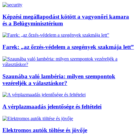
Képzési megállapodást kötött a vagyonőri kamara
és a Belügyminisztérium
Farek: „az őrzés-védelem a szegények szakmája lett”
Szaunába való lambéria: milyen szempontok
vezéreljék a választáskor?
A vérplazmaadás jelentősége és feltételei
Elektromos autók töltése és jövője