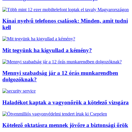
Kínai nyelvű telefonos csalások: Minden, amit tudni
kell
Mit tegyünk ha kigyullad a kémény?
Mennyi szabadság jár a 12 órás munkarendben
dolgozóknak?
Haladékot kaptak a vagyonőrök a kötelező vizsgára
Kötelező oktatásra mennek jövőre a biztonsági őrök