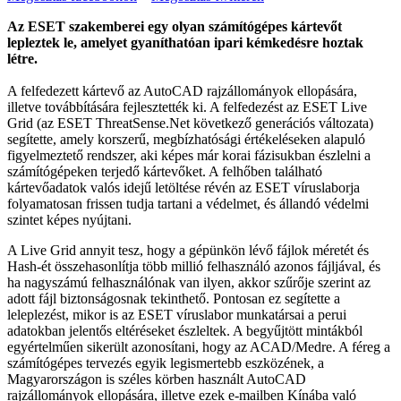
Az ESET szakemberei egy olyan számítógépes kártevőt
lepleztek le, amelyet gyaníthatóan ipari kémkedésre hoztak
létre.
A felfedezett kártevő az AutoCAD rajzállományok ellopására,
illetve továbbítására fejlesztették ki. A felfedezést az ESET Live
Grid (az ESET ThreatSense.Net következő generációs változata)
segítette, amely korszerű, megbízhatósági értékeléseken alapuló
figyelmeztető rendszer, aki képes már korai fázisukban észlelni a
számítógépeken terjedő kártevőket. A felhőben található
kártevőadatok valós idejű letöltése révén az ESET víruslaborja
folyamatosan frissen tudja tartani a védelmet, és állandó védelmi
szintet képes nyújtani.
A Live Grid annyit tesz, hogy a gépünkön lévő fájlok méretét és
Hash-ét összehasonlítja több millió felhasználó azonos fájljával, és
ha nagyszámú felhasználónak van ilyen, akkor szűrője szerint az
adott fájl biztonságosnak tekinthető. Pontosan ez segítette a
leleplezést, mikor is az ESET víruslabor munkatársai a perui
adatokban jelentős eltéréseket észleltek. A begyűjtött mintákból
egyértelműen sikerült azonosítani, hogy az ACAD/Medre. A féreg a
számítógépes tervezés egyik legismertebb eszközének, a
Magyarországon is széles körben használt AutoCAD
rajzállományok ellopására, illetve ezek e-mailben Kínába való