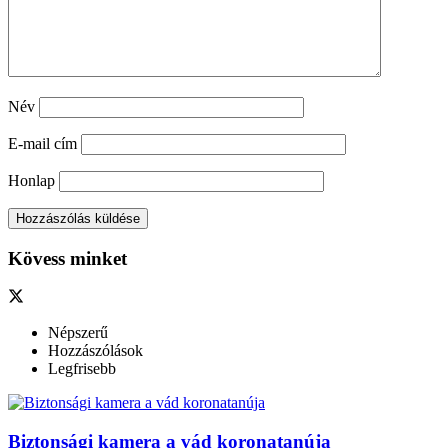
Név
E-mail cím
Honlap
Kövess minket
Népszerű
Hozzászólások
Legfrisebb
Biztonsági kamera a vád koronatanúja