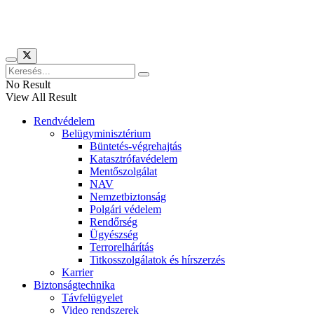
Híreinket szemlézi
No Result
View All Result
Rendvédelem
Belügyminisztérium
Büntetés-végrehajtás
Katasztrófavédelem
Mentőszolgálat
NAV
Nemzetbiztonság
Polgári védelem
Rendőrség
Ügyészség
Terrorelhárítás
Titkosszolgálatok és hírszerzés
Karrier
Biztonságtechnika
Távfelügyelet
Video rendszerek