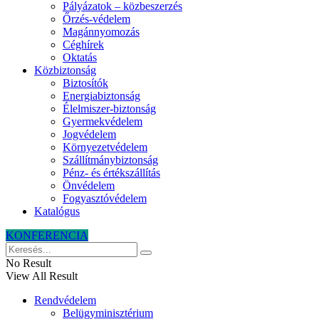
Pályázatok – közbeszerzés
Őrzés-védelem
Magánnyomozás
Céghírek
Oktatás
Közbiztonság
Biztosítók
Energiabiztonság
Élelmiszer-biztonság
Gyermekvédelem
Jogvédelem
Környezetvédelem
Szállítmánybiztonság
Pénz- és értékszállítás
Önvédelem
Fogyasztóvédelem
Katalógus
KONFERENCIA
No Result
View All Result
Rendvédelem
Belügyminisztérium