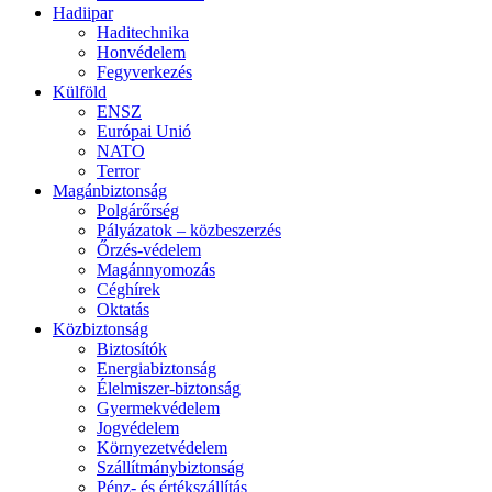
Hadiipar
Haditechnika
Honvédelem
Fegyverkezés
Külföld
ENSZ
Európai Unió
NATO
Terror
Magánbiztonság
Polgárőrség
Pályázatok – közbeszerzés
Őrzés-védelem
Magánnyomozás
Céghírek
Oktatás
Közbiztonság
Biztosítók
Energiabiztonság
Élelmiszer-biztonság
Gyermekvédelem
Jogvédelem
Környezetvédelem
Szállítmánybiztonság
Pénz- és értékszállítás