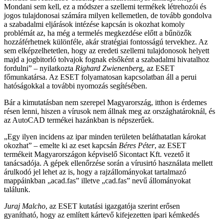
Mondani sem kell, ez a módszer a szellemi termékek létrehozói és
jogos tulajdonosai számára milyen kellemetlen, de tovább gondolva
a szabadalmi eljárások intézése kapcsán is okozhat komoly
problémát az, ha még a termelés megkezdése előtt a bűnözők
hozzáférhetnek különféle, akár stratégiai fontosságú tervekhez. Az
sem elképzelhetetlen, hogy az eredeti szellemi tulajdonosok helyett
majd a jogbitorló tolvajok fognak elsőként a szabadalmi hivatalhoz
fordulni” – nyilatkozta
Righard Zwienenber
g, az ESET
főmunkatársa. Az ESET folyamatosan kapcsolatban áll a perui
hatóságokkal a további nyomozás segítésében.
Bár a kimutatásban nem szerepel Magyarország, itthon is érdemes
résen lenni, hiszen a vírusok nem állnak meg az országhatároknál, és
az AutoCAD termékei hazánkban is népszerűek.
„Egy ilyen incidens az ipar minden területen beláthatatlan károkat
okozhat” – emelte ki az eset kapcsán
Béres Péter
, az ESET
termékeit Magyarországon képviselő Sicontact Kft. vezető it
tanácsadója. A gépek ellenőrzése során a vírusirtó használata mellett
árulkodó jel lehet az is, hogy a rajzállományokat tartalmazó
mappáinkban „acad.fas” illetve „cad.fas” nevű állományokat
találunk.
Juraj Malcho
, az ESET kutatási igazgatója szerint erősen
gyanítható, hogy az említett kártevő kifejezetten ipari kémkedés