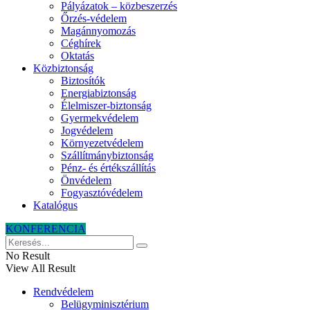
Pályázatok – közbeszerzés
Őrzés-védelem
Magánnyomozás
Céghírek
Oktatás
Közbiztonság
Biztosítók
Energiabiztonság
Élelmiszer-biztonság
Gyermekvédelem
Jogvédelem
Környezetvédelem
Szállítmánybiztonság
Pénz- és értékszállítás
Önvédelem
Fogyasztóvédelem
Katalógus
KONFERENCIA
No Result
View All Result
Rendvédelem
Belügyminisztérium