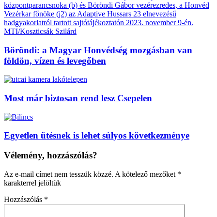
Böröndi: a Magyar Honvédség mozgásban van
földön, vízen és levegőben
Most már biztosan rend lesz Csepelen
Egyetlen ütésnek is lehet súlyos következménye
Vélemény, hozzászólás?
Az e-mail címet nem tesszük közzé.
A kötelező mezőket
*
karakterrel jelöltük
Hozzászólás
*