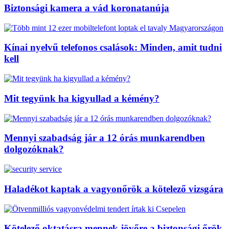
Biztonsági kamera a vád koronatanúja
Kínai nyelvű telefonos csalások: Minden, amit tudni
kell
Mit tegyünk ha kigyullad a kémény?
Mennyi szabadság jár a 12 órás munkarendben
dolgozóknak?
Haladékot kaptak a vagyonőrök a kötelező vizsgára
Kötelező oktatásra mennek jövőre a biztonsági őrök