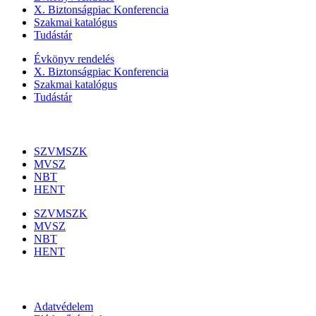
X. Biztonságpiac Konferencia
Szakmai katalógus
Tudástár
Évkönyv rendelés
X. Biztonságpiac Konferencia
Szakmai katalógus
Tudástár
Szakmai szervezetek
SZVMSZK
MVSZ
NBT
HENT
SZVMSZK
MVSZ
NBT
HENT
Információk
Adatvédelem