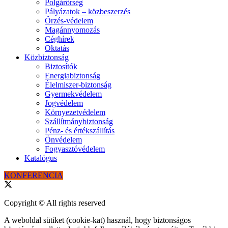
Polgárőrség
Pályázatok – közbeszerzés
Őrzés-védelem
Magánnyomozás
Céghírek
Oktatás
Közbiztonság
Biztosítók
Energiabiztonság
Élelmiszer-biztonság
Gyermekvédelem
Jogvédelem
Környezetvédelem
Szállítmánybiztonság
Pénz- és értékszállítás
Önvédelem
Fogyasztóvédelem
Katalógus
KONFERENCIA
Copyright © All rights reserved
A weboldal sütiket (cookie-kat) használ, hogy biztonságos