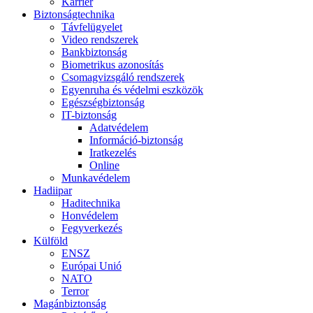
Karrier
Biztonságtechnika
Távfelügyelet
Video rendszerek
Bankbiztonság
Biometrikus azonosítás
Csomagvizsgáló rendszerek
Egyenruha és védelmi eszközök
Egészségbiztonság
IT-biztonság
Adatvédelem
Információ-biztonság
Iratkezelés
Online
Munkavédelem
Hadiipar
Haditechnika
Honvédelem
Fegyverkezés
Külföld
ENSZ
Európai Unió
NATO
Terror
Magánbiztonság