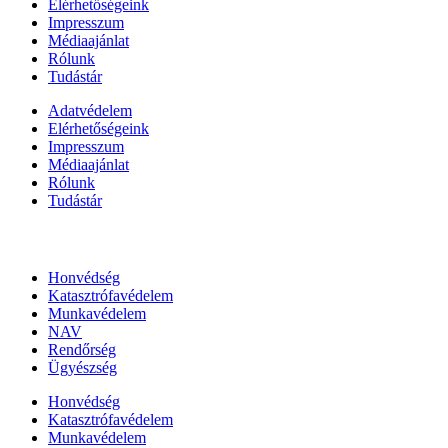
Elérhetőségeink
Impresszum
Médiaajánlat
Rólunk
Tudástár
Adatvédelem
Elérhetőségeink
Impresszum
Médiaajánlat
Rólunk
Tudástár
Állami szervezetek
Honvédség
Katasztrófavédelem
Munkavédelem
NAV
Rendőrség
Ügyészség
Honvédség
Katasztrófavédelem
Munkavédelem