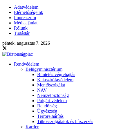
Adatvédelem
Elérhetőségeink
Impresszum
Médiaajánlat
Rólunk
Tudástár
péntek, augusztus 7, 2026
Rendvédelem
Belügyminisztérium
Büntetés-végrehajtás
Katasztrófavédelem
Mentőszolgálat
NAV
Nemzetbiztonság
Polgári védelem
Rendőrség
Ügyészség
Terrorelhárítás
Titkosszolgálatok és hírszerzés
Karrier