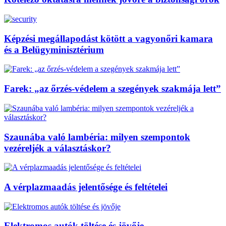
Képzési megállapodást kötött a vagyonőri kamara
és a Belügyminisztérium
Farek: „az őrzés-védelem a szegények szakmája lett”
Szaunába való lambéria: milyen szempontok
vezéreljék a választáskor?
A vérplazmaadás jelentősége és feltételei
Elektromos autók töltése és jövője