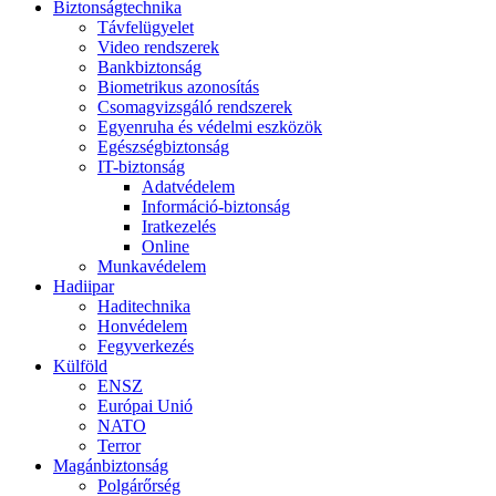
Biztonságtechnika
Távfelügyelet
Video rendszerek
Bankbiztonság
Biometrikus azonosítás
Csomagvizsgáló rendszerek
Egyenruha és védelmi eszközök
Egészségbiztonság
IT-biztonság
Adatvédelem
Információ-biztonság
Iratkezelés
Online
Munkavédelem
Hadiipar
Haditechnika
Honvédelem
Fegyverkezés
Külföld
ENSZ
Európai Unió
NATO
Terror
Magánbiztonság
Polgárőrség