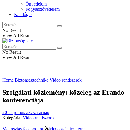
Önvédelem
Fogyasztóvédelem
Katalógus
No Result
View All Result
No Result
View All Result
Home
Biztonságtechnika
Video rendszerek
Szolgálati közlemény: közeleg az Erando
konferenciája
2015. június 28. vasárnap
Kategória:
Video rendszerek
Megosztás facebookon
Megosztás twitteren