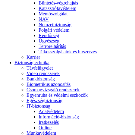
Büntetés-végrehajtás
Katasztrófavédelem
Mentőszolgálat
NAV
Nemzetbiztonság
Polgári védelem
Rendőrség
Ügyészség
Terrorelhárítás
Titkosszolgálatok és hírszerzés
Karrier
Biztonságtechnika
Távfelügyelet
Video rendszerek
Bankbiztonság
Biometrikus azonosítás
Csomagvizsgáló rendszerek
Egyenruha és védelmi eszközök
Egészségbiztonság
IT-biztonság
Adatvédelem
Információ-biztonság
Iratkezelés
Online
Munkavédelem