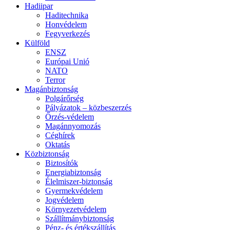
Hadiipar
Haditechnika
Honvédelem
Fegyverkezés
Külföld
ENSZ
Európai Unió
NATO
Terror
Magánbiztonság
Polgárőrség
Pályázatok – közbeszerzés
Őrzés-védelem
Magánnyomozás
Céghírek
Oktatás
Közbiztonság
Biztosítók
Energiabiztonság
Élelmiszer-biztonság
Gyermekvédelem
Jogvédelem
Környezetvédelem
Szállítmánybiztonság
Pénz- és értékszállítás