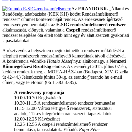
Az
ERANDO Kft.
„Állami és
Rendőrségi adatbázisba (KEK KH) kötött Rendszámfelismerő
rendszer” címmel konferenciáját rendez. Az érdekesnek ígérkező
rendezvényen bemutatják az
E-SIG rendszámfelismerő rendszer
alkalmazását, előnyeit, valamint a
Csepeli
rendszámfelismerő
rendszer telepítése óta eltelt több mint egy év alatt szerzett gyakorlati
tapasztalatokat.
A résztvevők a helyszínen megtekinthetik a rendszer működését a
telepített rendszerek rendszámfigyelő kameráinak távoli elérésével.
A konferencia védnöke
Hatala József
ny.r. altábornagy, a
Nemzeti
Bűnmegelőzési Bizottság
elnöke. Az eseményt 2015. július 07-én,
kedden rendezik meg, a MOHA-HÁZ-ban (Budapest, XIV. Gizella
út 42-44.) Jelentkezés június 30-ig, az erando@erando.hu e-mail
címen, vagy telefonon (06-1-383-3385).
A rendezvény programja
10.00-10.30 Regisztráció
10.30-11.15 A rendszámfelismerő rendszer bemutatása
11.15-12.00 Városi térfigyelő rendszerek, statisztikai
adatok, 112-es integráció során szerzett tapasztalatok
12.00-12.25 Kávészünet
12.25-12.55 A csepeli rendszámfelismerő rendszer
bemutatása, tapasztalatok. Előadó:
Papp Péter