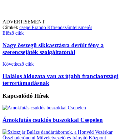
ADVERTISEMENT
Címkék
csepel
Erando Kft
rendszámfelismerés
Előző cikk
Nagy összegű sikkasztásra derült fény a
szerencsejáték szolgáltatónál
Következő cikk
Halálos áldozata van az újabb franciaországi
terrortámadásnak
Kapcsolódó
Hírek
Ámokfutás csuklós buszokkal Csepelen