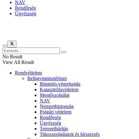
NAV
Rendőrség
Ügyészség
Híreinket szemlézi
No Result
View All Result
Rendvédelem
Belügyminisztérium
Büntetés-végrehajtás
Katasztrófavédelem
Mentőszolgálat
NAV
Nemzetbiztonság
Polgári védelem
Rendőrség
Ügyészség
Terrorelhárítás
Titkosszolgálatok és hírszerzés