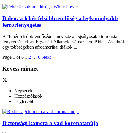
Biden: a fehér felsőbbrendűség a legkomolyabb
terrorfenyegetés
A "fehér felsőbbrendűséget" nevezte a legsúlyosabb terrorista
fenyegetésnek az Egyesült Államok számára Joe Biden. Az elnök
egy többségében afroamerikai diákok ...
Page 1 of 6
1
2
…
6
Next
Kövess minket
Népszerű
Hozzászólások
Legfrisebb
Biztonsági kamera a vád koronatanúja