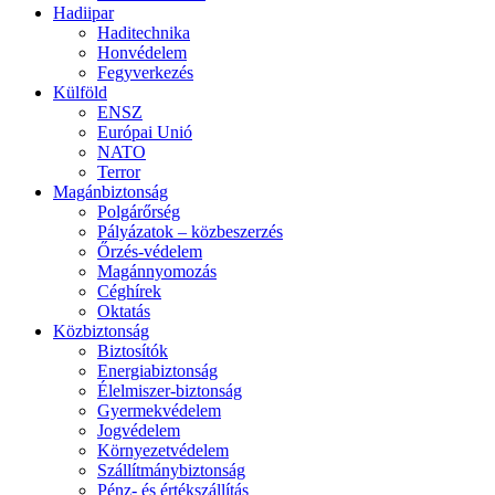
Hadiipar
Haditechnika
Honvédelem
Fegyverkezés
Külföld
ENSZ
Európai Unió
NATO
Terror
Magánbiztonság
Polgárőrség
Pályázatok – közbeszerzés
Őrzés-védelem
Magánnyomozás
Céghírek
Oktatás
Közbiztonság
Biztosítók
Energiabiztonság
Élelmiszer-biztonság
Gyermekvédelem
Jogvédelem
Környezetvédelem
Szállítmánybiztonság
Pénz- és értékszállítás