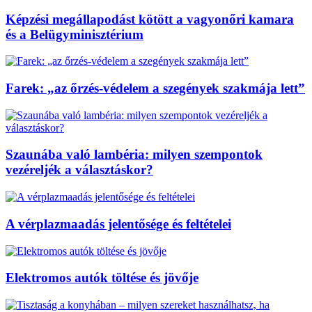
Képzési megállapodást kötött a vagyonőri kamara
és a Belügyminisztérium
Farek: „az őrzés-védelem a szegények szakmája lett”
Szaunába való lambéria: milyen szempontok
vezéreljék a választáskor?
A vérplazmaadás jelentősége és feltételei
Elektromos autók töltése és jövője