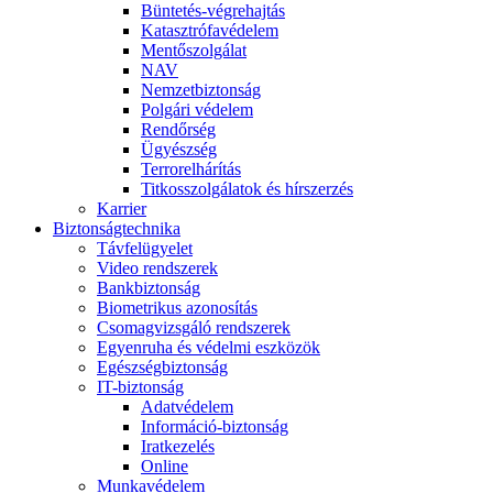
Büntetés-végrehajtás
Katasztrófavédelem
Mentőszolgálat
NAV
Nemzetbiztonság
Polgári védelem
Rendőrség
Ügyészség
Terrorelhárítás
Titkosszolgálatok és hírszerzés
Karrier
Biztonságtechnika
Távfelügyelet
Video rendszerek
Bankbiztonság
Biometrikus azonosítás
Csomagvizsgáló rendszerek
Egyenruha és védelmi eszközök
Egészségbiztonság
IT-biztonság
Adatvédelem
Információ-biztonság
Iratkezelés
Online
Munkavédelem