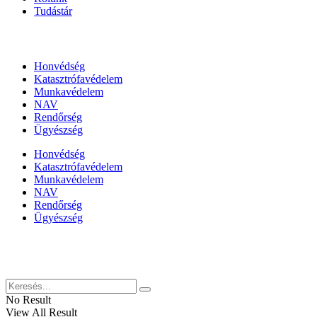
Tudástár
Állami szervezetek
Honvédség
Katasztrófavédelem
Munkavédelem
NAV
Rendőrség
Ügyészség
Honvédség
Katasztrófavédelem
Munkavédelem
NAV
Rendőrség
Ügyészség
Híreinket szemlézi
No Result
View All Result