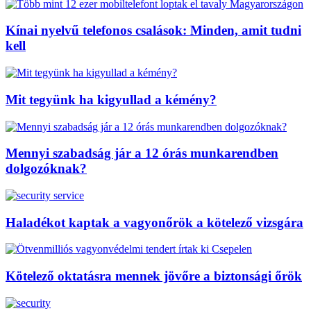
Kínai nyelvű telefonos csalások: Minden, amit tudni
kell
Mit tegyünk ha kigyullad a kémény?
Mennyi szabadság jár a 12 órás munkarendben
dolgozóknak?
Haladékot kaptak a vagyonőrök a kötelező vizsgára
Kötelező oktatásra mennek jövőre a biztonsági őrök