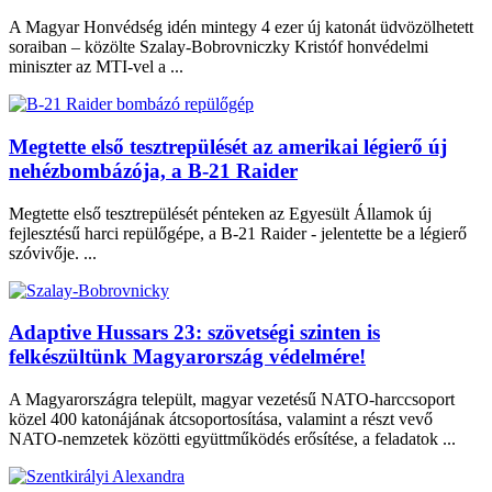
A Magyar Honvédség idén mintegy 4 ezer új katonát üdvözölhetett
soraiban – közölte Szalay-Bobrovniczky Kristóf honvédelmi
miniszter az MTI-vel a ...
Megtette első tesztrepülését az amerikai légierő új
nehézbombázója, a B-21 Raider
Megtette első tesztrepülését pénteken az Egyesült Államok új
fejlesztésű harci repülőgépe, a B-21 Raider - jelentette be a légierő
szóvivője. ...
Adaptive Hussars 23: szövetségi szinten is
felkészültünk Magyarország védelmére!
A Magyarországra települt, magyar vezetésű NATO-harccsoport
közel 400 katonájának átcsoportosítása, valamint a részt vevő
NATO-nemzetek közötti együttműködés erősítése, a feladatok ...