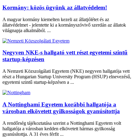
Kormány: közös ügyünk az állatvédelem!
A magyar kormány kiemelten kezeli az állatjólétet és az
állatvédelmet - jelentette ki a kormányszóvivő szerdán az állatok
világnapja alkalmából. ...
Negyven NKE-s hallgató vett részt egyetemi szintű
startup-képzésen
A Nemzeti Közszolgálati Egyetem (NKE) negyven hallgatója vett
részt a Hungarian Startup University Program (HSUP) elnevezésű,
egyetemi szintű startup-képzésen a ...
A Nottinghami Egyetem korábbi hallgatója a
városban elkövetett gyilkosságok gyanúsítottja
A rendőrség tájékoztatása szerint a Nottinghami Egyetem volt
hallgatója a városban kedden elkövetett hármas gyilkosság
gyanúsítottja. A 31 éves férfit ...