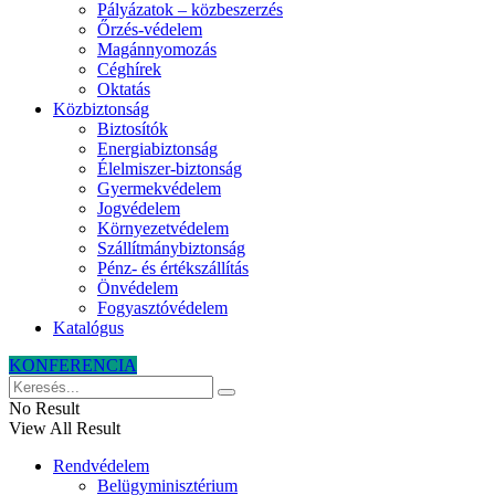
Pályázatok – közbeszerzés
Őrzés-védelem
Magánnyomozás
Céghírek
Oktatás
Közbiztonság
Biztosítók
Energiabiztonság
Élelmiszer-biztonság
Gyermekvédelem
Jogvédelem
Környezetvédelem
Szállítmánybiztonság
Pénz- és értékszállítás
Önvédelem
Fogyasztóvédelem
Katalógus
KONFERENCIA
No Result
View All Result
Rendvédelem
Belügyminisztérium