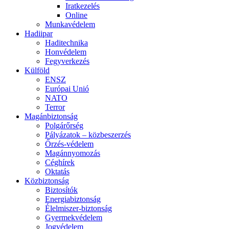
Iratkezelés
Online
Munkavédelem
Hadiipar
Haditechnika
Honvédelem
Fegyverkezés
Külföld
ENSZ
Európai Unió
NATO
Terror
Magánbiztonság
Polgárőrség
Pályázatok – közbeszerzés
Őrzés-védelem
Magánnyomozás
Céghírek
Oktatás
Közbiztonság
Biztosítók
Energiabiztonság
Élelmiszer-biztonság
Gyermekvédelem
Jogvédelem