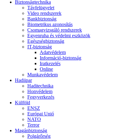
Biztonságtechnika
Távfelügyelet
Video rendszerek
Bankbiztonság
Biometrikus azonosítás
Csomagvizsgáló rendszerek
Egyenruha és védelmi eszközök
Egészségbiztonság
IT-biztonság
Adatvédelem
Információ-biztonság
Iratkezelés
Online
Munkavédelem
Hadiipar
Haditechnika
Honvédelem
Fegyverkezés
Külföld
ENSZ
Európai Unió
NATO
Terror
Magánbiztonság
Polgárőrség