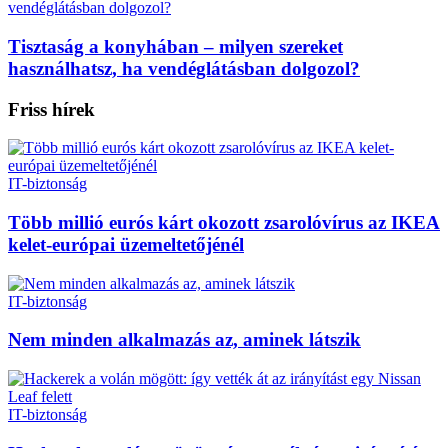
Tisztaság a konyhában – milyen szereket
használhatsz, ha vendéglátásban dolgozol?
Friss hírek
IT-biztonság
Több millió eurós kárt okozott zsarolóvírus az IKEA
kelet-európai üzemeltetőjénél
IT-biztonság
Nem minden alkalmazás az, aminek látszik
IT-biztonság