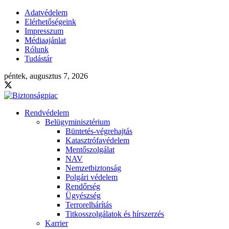
Adatvédelem
Elérhetőségeink
Impresszum
Médiaajánlat
Rólunk
Tudástár
péntek, augusztus 7, 2026
Rendvédelem
Belügyminisztérium
Büntetés-végrehajtás
Katasztrófavédelem
Mentőszolgálat
NAV
Nemzetbiztonság
Polgári védelem
Rendőrség
Ügyészség
Terrorelhárítás
Titkosszolgálatok és hírszerzés
Karrier