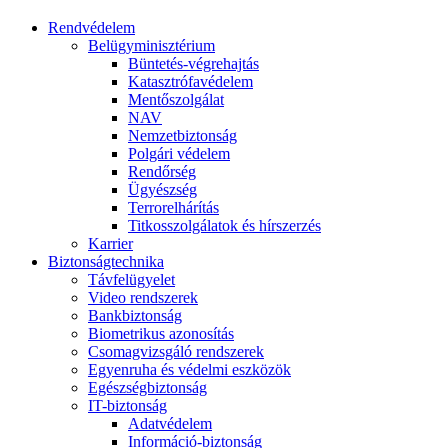
Rendvédelem
Belügyminisztérium
Büntetés-végrehajtás
Katasztrófavédelem
Mentőszolgálat
NAV
Nemzetbiztonság
Polgári védelem
Rendőrség
Ügyészség
Terrorelhárítás
Titkosszolgálatok és hírszerzés
Karrier
Biztonságtechnika
Távfelügyelet
Video rendszerek
Bankbiztonság
Biometrikus azonosítás
Csomagvizsgáló rendszerek
Egyenruha és védelmi eszközök
Egészségbiztonság
IT-biztonság
Adatvédelem
Információ-biztonság