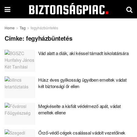
Home
Tag
fegyházbüntetés
Címke:
fegyházbüntetés
Vád alatt a diák, aki késsel támadt iskolatársára
Húsz éves gyilkosság ügyében emeltek vádat
két biztonsági őr ellen
Megkéselte a kisfiát védelmező apát, vádat
emeltek ellene
Őrző-védő cégek csalással vádolt vezetőinek