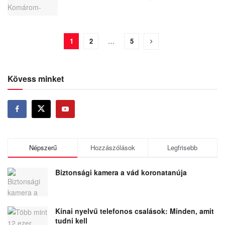
1
2
…
5
Kövess minket
Népszerű
Hozzászólások
Legfrisebb
Biztonsági kamera a vád koronatanúja
Kínai nyelvű telefonos csalások: Minden, amit
tudni kell