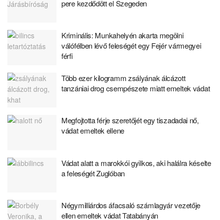
pere kezdődött el Szegeden
Kriminális: Munkahelyén akarta megölni
válófélben lévő feleségét egy Fejér vármegyei
férfi
Több ezer kilogramm zsályának álcázott
tanzániai drog csempészete miatt emeltek vádat
Megfojtotta férje szeretőjét egy tiszadadai nő,
vádat emeltek ellene
Vádat alatt a marokkói gyilkos, aki halálra késelte
a feleségét Zuglóban
Négymilliárdos áfacsaló számlagyár vezetője
ellen emeltek vádat Tatabányán