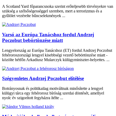
A Scotland Yard főparancsnoka szerint erőteljesebb törvényekre van
szükség a szélsőségességgel szemben, mert a terrorizmus és a
gyűlölet vezérelte bűncselekmények ...
Varsó az Európa Tanácshoz fordul Andrzej
Poczobut bebörtönzése miatt
Lengyelország az Európa Tanácshoz (ET) fordul Andrzej Poczobut
fehéroroszországi lengyel kisebbségi vezető bebörtönzése miatt -
közölte hétfőn Arkadiusz Mularczyk külügyminiszter-helyettes. ...
Szégyenletes Andrzej Poczobut elítélése
Botrányosnak és politikailag motiváltnak minősítette a lengyel
külügyi tárca egy fehérorosz bíróság szerdai döntését, amellyel
nyolc év szigorított fegyházra ítélte ...