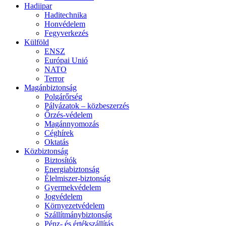
Hadiipar
Haditechnika
Honvédelem
Fegyverkezés
Külföld
ENSZ
Európai Unió
NATO
Terror
Magánbiztonság
Polgárőrség
Pályázatok – közbeszerzés
Őrzés-védelem
Magánnyomozás
Céghírek
Oktatás
Közbiztonság
Biztosítók
Energiabiztonság
Élelmiszer-biztonság
Gyermekvédelem
Jogvédelem
Környezetvédelem
Szállítmánybiztonság
Pénz- és értékszállítás