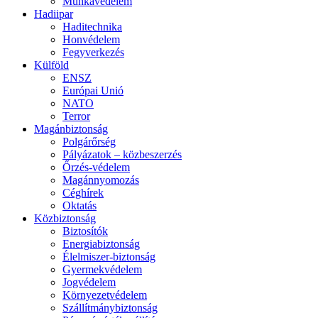
Munkavédelem
Hadiipar
Haditechnika
Honvédelem
Fegyverkezés
Külföld
ENSZ
Európai Unió
NATO
Terror
Magánbiztonság
Polgárőrség
Pályázatok – közbeszerzés
Őrzés-védelem
Magánnyomozás
Céghírek
Oktatás
Közbiztonság
Biztosítók
Energiabiztonság
Élelmiszer-biztonság
Gyermekvédelem
Jogvédelem
Környezetvédelem
Szállítmánybiztonság