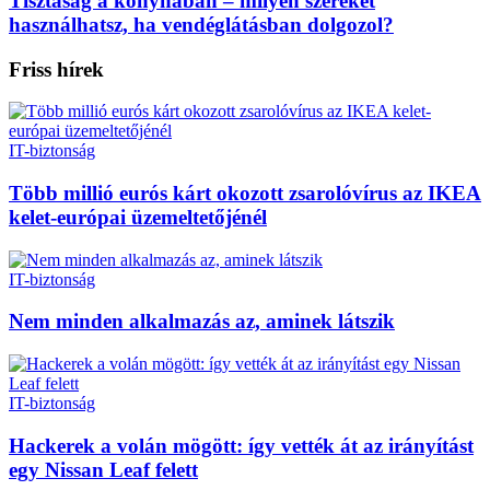
Tisztaság a konyhában – milyen szereket
használhatsz, ha vendéglátásban dolgozol?
Friss hírek
IT-biztonság
Több millió eurós kárt okozott zsarolóvírus az IKEA
kelet-európai üzemeltetőjénél
IT-biztonság
Nem minden alkalmazás az, aminek látszik
IT-biztonság
Hackerek a volán mögött: így vették át az irányítást
egy Nissan Leaf felett