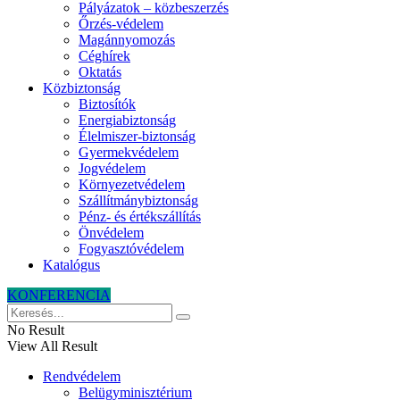
Pályázatok – közbeszerzés
Őrzés-védelem
Magánnyomozás
Céghírek
Oktatás
Közbiztonság
Biztosítók
Energiabiztonság
Élelmiszer-biztonság
Gyermekvédelem
Jogvédelem
Környezetvédelem
Szállítmánybiztonság
Pénz- és értékszállítás
Önvédelem
Fogyasztóvédelem
Katalógus
KONFERENCIA
No Result
View All Result
Rendvédelem
Belügyminisztérium