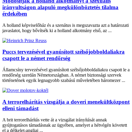
Módosítják a holland alkotmányt a szexuális
irányultságon alapuló megkülönböztetés tilalma
érdekében
A holland képviselőház és a szenátus is megszavazta azt a határozati
javaslatot, hogy bővítsék ki a holland alkotmány első, az ...
Puccs tervezésével gyanúsított szélsőjobboldaliakra
csapott le a német rendőrség
Államcsíny tervezésével gyanúsított szélsőjobboldaliakra csapott le a
rendőrség szerdán Németországban. A német biztonsági szervek
történetének egyik legnagyobb szabású műveletében háromezer ...
A terrorelhárítás vizsgálja a doveri menekültközpont
elleni támadást
A brit terrorelhárítás vette át a vizsgálat irányítását annak
gyújtogatásos támadásnak az ügyében, amelyet a hétvégén követett
el a délkelet-angliai ...