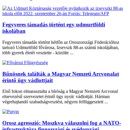
Fegyveres támadás történt egy udmurtföldi
iskolában
Fegyveres támadás történt hétfőn az Oroszországi Föderációhoz
tartozó Udmurtföld fővárosa, Izsevszk 88-as számú iskolájában,
több gyerek életét vesztette - közölte ...
Bűnösnek találták a Magyar Nemzeti Arcvonalat
érintő ügy vádlottjait
Első fokon elmarasztalta a bíróság a Magyar Nemzeti Arcvonal
elnevezésű szervezetet érintő ügy nyolc vádlottját. Hárman
végrehajtandó szabadságvesztést, négyen felfüggesztett ...
Orosz agresszió: Moszkva válaszolni fog a NATO-
infrastruktúra finnországi és svédországi