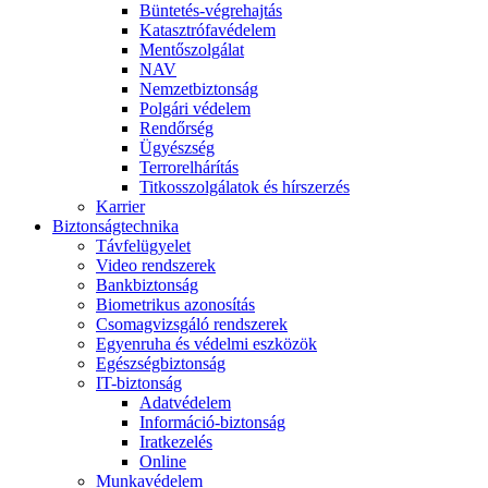
Büntetés-végrehajtás
Katasztrófavédelem
Mentőszolgálat
NAV
Nemzetbiztonság
Polgári védelem
Rendőrség
Ügyészség
Terrorelhárítás
Titkosszolgálatok és hírszerzés
Karrier
Biztonságtechnika
Távfelügyelet
Video rendszerek
Bankbiztonság
Biometrikus azonosítás
Csomagvizsgáló rendszerek
Egyenruha és védelmi eszközök
Egészségbiztonság
IT-biztonság
Adatvédelem
Információ-biztonság
Iratkezelés
Online
Munkavédelem