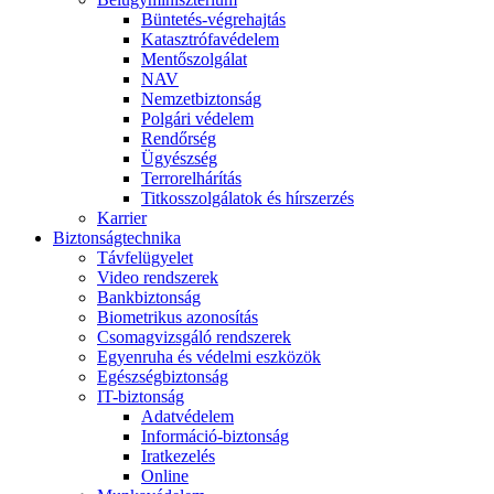
Büntetés-végrehajtás
Katasztrófavédelem
Mentőszolgálat
NAV
Nemzetbiztonság
Polgári védelem
Rendőrség
Ügyészség
Terrorelhárítás
Titkosszolgálatok és hírszerzés
Karrier
Biztonságtechnika
Távfelügyelet
Video rendszerek
Bankbiztonság
Biometrikus azonosítás
Csomagvizsgáló rendszerek
Egyenruha és védelmi eszközök
Egészségbiztonság
IT-biztonság
Adatvédelem
Információ-biztonság
Iratkezelés
Online