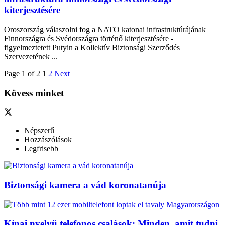
kiterjesztésére
Oroszország válaszolni fog a NATO katonai infrastruktúrájának
Finnországra és Svédországra történő kiterjesztésére -
figyelmeztetett Putyin a Kollektív Biztonsági Szerződés
Szervezetének ...
Page 1 of 2
1
2
Next
Kövess minket
Népszerű
Hozzászólások
Legfrisebb
Biztonsági kamera a vád koronatanúja
Kínai nyelvű telefonos csalások: Minden, amit tudni