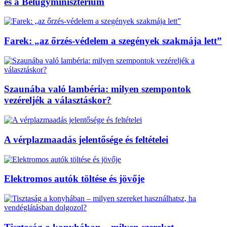
és a Belügyminisztérium
Farek: „az őrzés-védelem a szegények szakmája lett”
Szaunába való lambéria: milyen szempontok
vezéreljék a választáskor?
A vérplazmaadás jelentősége és feltételei
Elektromos autók töltése és jövője