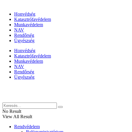
Állami szervezetek
Honvédség
Katasztrófavédelem
Munkavédelem
NAV
Rendőrség
Ügyészség
Honvédség
Katasztrófavédelem
Munkavédelem
NAV
Rendőrség
Ügyészség
Híreinket szemlézi
No Result
View All Result
Rendvédelem
Belügyminisztérium