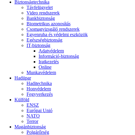
Biztonságtechnika
Távfelügyelet
Video rendszerek
Bankbiztonság
Biometrikus azonosítás
Csomagvizsgáló rendszerek
Egyenruha és védelmi eszközök
Egészségbiztonság
IT-biztonság
Adatvédelem
Információ-biztonság
Iratkezelés
Online
Munkavédelem
Hadiipar
Haditechnika
Honvédelem
Fegyverkezés
Külföld
ENSZ
Európai Unió
NATO
Terror
Magánbiztonság
Polgárőrség