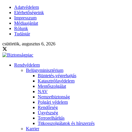
Adatvédelem
Elérhetőségeink
Impresszum
Médiaajánlat
Rólunk
Tudástár
csütörtök, augusztus 6, 2026
Rendvédelem
Belügyminisztérium
Büntetés-végrehajtás
Katasztrófavédelem
Mentőszolgálat
NAV
Nemzetbiztonság
Polgári védelem
Rendőrség
Ügyészség
Terrorelhárítás
Titkosszolgálatok és hírszerzés
Karrier