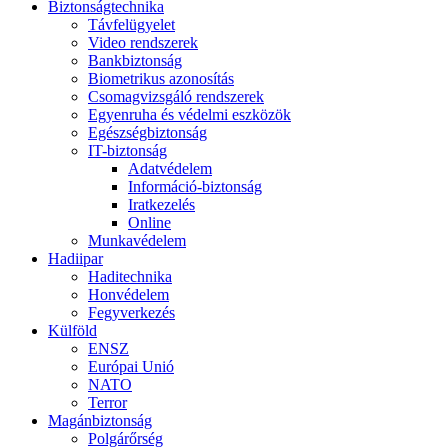
Biztonságtechnika
Távfelügyelet
Video rendszerek
Bankbiztonság
Biometrikus azonosítás
Csomagvizsgáló rendszerek
Egyenruha és védelmi eszközök
Egészségbiztonság
IT-biztonság
Adatvédelem
Információ-biztonság
Iratkezelés
Online
Munkavédelem
Hadiipar
Haditechnika
Honvédelem
Fegyverkezés
Külföld
ENSZ
Európai Unió
NATO
Terror
Magánbiztonság
Polgárőrség