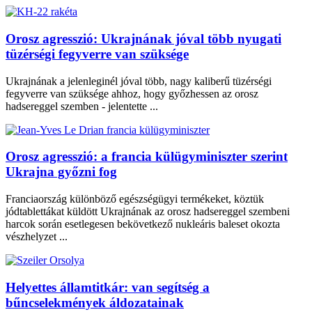
Orosz agresszió: Ukrajnának jóval több nyugati
tüzérségi fegyverre van szüksége
Ukrajnának a jelenleginél jóval több, nagy kaliberű tüzérségi
fegyverre van szüksége ahhoz, hogy győzhessen az orosz
hadsereggel szemben - jelentette ...
Orosz agresszió: a francia külügyminiszter szerint
Ukrajna győzni fog
Franciaország különböző egészségügyi termékeket, köztük
jódtablettákat küldött Ukrajnának az orosz hadsereggel szembeni
harcok során esetlegesen bekövetkező nukleáris baleset okozta
vészhelyzet ...
Helyettes államtitkár: van segítség a
bűncselekmények áldozatainak