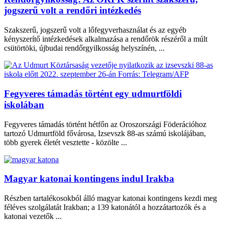
jogszerű volt a rendőri intézkedés
Szakszerű, jogszerű volt a lőfegyverhasználat és az egyéb
kényszerítő intézkedések alkalmazása a rendőrök részéről a múlt
csütörtöki, újbudai rendőrgyilkosság helyszínén, ...
Fegyveres támadás történt egy udmurtföldi
iskolában
Fegyveres támadás történt hétfőn az Oroszországi Föderációhoz
tartozó Udmurtföld fővárosa, Izsevszk 88-as számú iskolájában,
több gyerek életét vesztette - közölte ...
Magyar katonai kontingens indul Irakba
Részben tartalékosokból álló magyar katonai kontingens kezdi meg
féléves szolgálatát Irakban; a 139 katonától a hozzátartozók és a
katonai vezetők ...