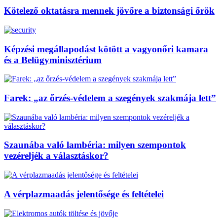
Kötelező oktatásra mennek jövőre a biztonsági őrök
Képzési megállapodást kötött a vagyonőri kamara
és a Belügyminisztérium
Farek: „az őrzés-védelem a szegények szakmája lett”
Szaunába való lambéria: milyen szempontok
vezéreljék a választáskor?
A vérplazmaadás jelentősége és feltételei