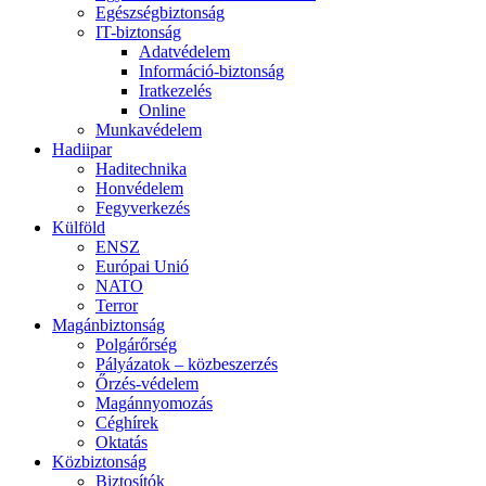
Egészségbiztonság
IT-biztonság
Adatvédelem
Információ-biztonság
Iratkezelés
Online
Munkavédelem
Hadiipar
Haditechnika
Honvédelem
Fegyverkezés
Külföld
ENSZ
Európai Unió
NATO
Terror
Magánbiztonság
Polgárőrség
Pályázatok – közbeszerzés
Őrzés-védelem
Magánnyomozás
Céghírek
Oktatás
Közbiztonság
Biztosítók