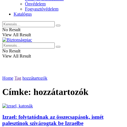
Önvédelem
Fogyasztóvédelem
Katalógus
No Result
View All Result
No Result
View All Result
Home
Tag
hozzátartozók
Címke:
hozzátartozók
Izrael: folytatódnak az összecsapások, ismét
palesztinok szivárogtak be Izraelbe