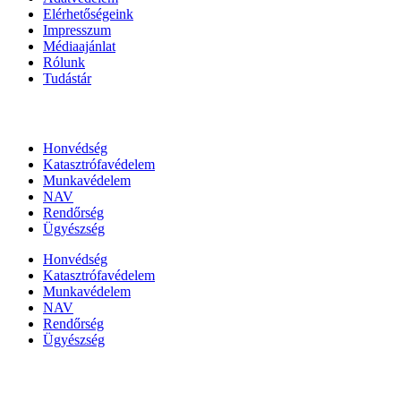
Elérhetőségeink
Impresszum
Médiaajánlat
Rólunk
Tudástár
Állami szervezetek
Honvédség
Katasztrófavédelem
Munkavédelem
NAV
Rendőrség
Ügyészség
Honvédség
Katasztrófavédelem
Munkavédelem
NAV
Rendőrség
Ügyészség
Híreinket szemlézi