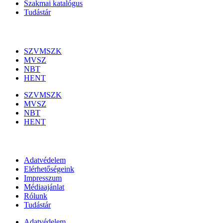
Szakmai katalógus
Tudástár
Szakmai szervezetek
SZVMSZK
MVSZ
NBT
HENT
SZVMSZK
MVSZ
NBT
HENT
Információk
Adatvédelem
Elérhetőségeink
Impresszum
Médiaajánlat
Rólunk
Tudástár
Adatvédelem