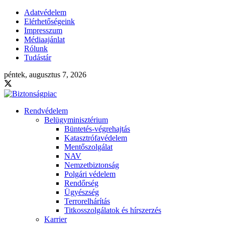
Adatvédelem
Elérhetőségeink
Impresszum
Médiaajánlat
Rólunk
Tudástár
péntek, augusztus 7, 2026
Rendvédelem
Belügyminisztérium
Büntetés-végrehajtás
Katasztrófavédelem
Mentőszolgálat
NAV
Nemzetbiztonság
Polgári védelem
Rendőrség
Ügyészség
Terrorelhárítás
Titkosszolgálatok és hírszerzés
Karrier