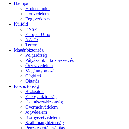
Hadiipar
Haditechnika
Honvédelem
Fegyverkezés
Külföld
ENSZ
Európai Unió
NATO
Terror
Magánbiztonság
Polgárőrség
Pályázatok – közbeszerzés
Őrzés-védelem
Magánnyomozás
Céghírek
Oktatás
Közbiztonság
Biztosítók
Energiabiztonság
Élelmiszer-biztonság
Gyermekvédelem
Jogvédelem
Környezetvédelem
Szállítmánybiztonság
Pénz- és értékszállítás