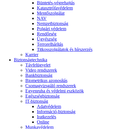
Büntetés-végrehajtás
Katasztrófavédelem
Mentőszolgálat
NAV
Nemzetbiztonság
Polgári védelem
Rendőrség
Ügyészség
Terrorelhárítás
Titkosszolgálatok és hírszerzés
Karrier
Biztonságtechnika
Távfelügyelet
Video rendszerek
Bankbiztonság
Biometrikus azonosítás
Csomagvizsgáló rendszerek
Egyenruha és védelmi eszközök
Egészségbiztonság
IT-biztonság
Adatvédelem
Információ-biztonság
Iratkezelés
Online
Munkavédelem