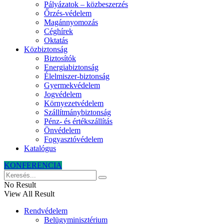
Pályázatok – közbeszerzés
Őrzés-védelem
Magánnyomozás
Céghírek
Oktatás
Közbiztonság
Biztosítók
Energiabiztonság
Élelmiszer-biztonság
Gyermekvédelem
Jogvédelem
Környezetvédelem
Szállítmánybiztonság
Pénz- és értékszállítás
Önvédelem
Fogyasztóvédelem
Katalógus
KONFERENCIA
No Result
View All Result
Rendvédelem
Belügyminisztérium