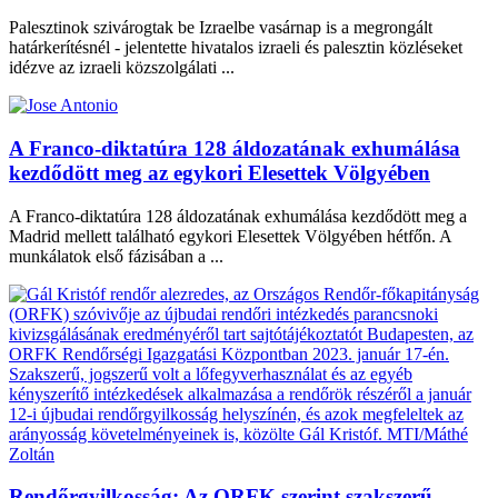
Palesztinok szivárogtak be Izraelbe vasárnap is a megrongált
határkerítésnél - jelentette hivatalos izraeli és palesztin közléseket
idézve az izraeli közszolgálati ...
A Franco-diktatúra 128 áldozatának exhumálása
kezdődött meg az egykori Elesettek Völgyében
A Franco-diktatúra 128 áldozatának exhumálása kezdődött meg a
Madrid mellett található egykori Elesettek Völgyében hétfőn. A
munkálatok első fázisában a ...
Rendőrgyilkosság: Az ORFK szerint szakszerű,