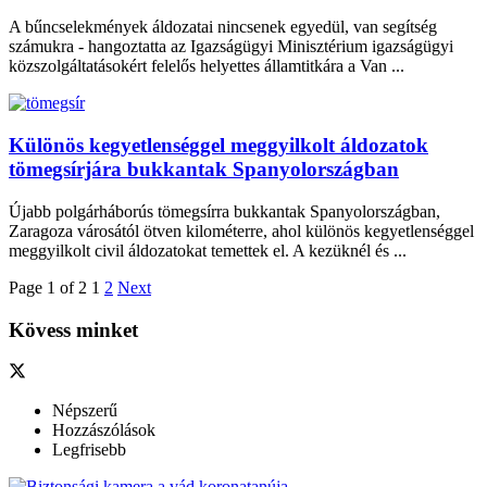
A bűncselekmények áldozatai nincsenek egyedül, van segítség
számukra - hangoztatta az Igazságügyi Minisztérium igazságügyi
közszolgáltatásokért felelős helyettes államtitkára a Van ...
Különös kegyetlenséggel meggyilkolt áldozatok
tömegsírjára bukkantak Spanyolországban
Újabb polgárháborús tömegsírra bukkantak Spanyolországban,
Zaragoza városától ötven kilométerre, ahol különös kegyetlenséggel
meggyilkolt civil áldozatokat temettek el. A kezüknél és ...
Page 1 of 2
1
2
Next
Kövess minket
Népszerű
Hozzászólások
Legfrisebb