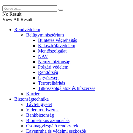
No Result
View All Result
Rendvédelem
Belügyminisztérium
Büntetés-végrehajtás
Katasztrófavédelem
Mentőszolgálat
NAV
Nemzetbiztonság
Polgári védelem
Rendőrség
Ügyészség
Terrorelhárítás
Titkosszolgálatok és hírszerzés
Karrier
Biztonságtechnika
Távfelügyelet
Video rendszerek
Bankbiztonság
Biometrikus azonosítás
Csomagvizsgáló rendszerek
Egyenruha és védelmi eszközök