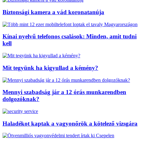
Biztonsági kamera a vád koronatanúja
Kínai nyelvű telefonos csalások: Minden, amit tudni
kell
Mit tegyünk ha kigyullad a kémény?
Mennyi szabadság jár a 12 órás munkarendben
dolgozóknak?
Haladékot kaptak a vagyonőrök a kötelező vizsgára