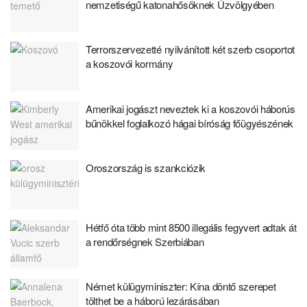
nemzetiségű katonahősöknek Úzvölgyében
Terrorszervezetté nyilvánított két szerb csoportot
a koszovói kormány
Amerikai jogászt neveztek ki a koszovói háborús
bűnökkel foglalkozó hágai bíróság főügyészének
Oroszország is szankciózik
Hétfő óta több mint 8500 illegális fegyvert adtak át
a rendőrségnek Szerbiában
Német külügyminiszter: Kína döntő szerepet
tölthet be a háború lezárásában