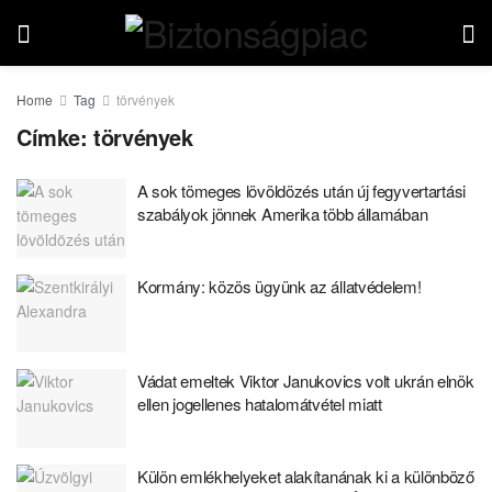
Home
Tag
törvények
Címke:
törvények
A sok tömeges lövöldözés után új fegyvertartási
szabályok jönnek Amerika több államában
Kormány: közös ügyünk az állatvédelem!
Vádat emeltek Viktor Janukovics volt ukrán elnök
ellen jogellenes hatalomátvétel miatt
Külön emlékhelyeket alakítanának ki a különböző