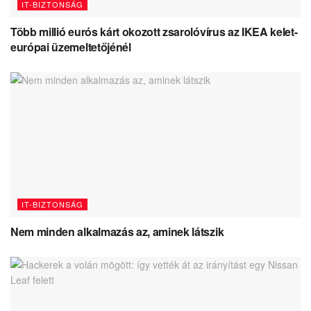
IT-BIZTONSÁG
Több millió eurós kárt okozott zsarolóvírus az IKEA kelet-
európai üzemeltetőjénél
IT-BIZTONSÁG
Nem minden alkalmazás az, aminek látszik