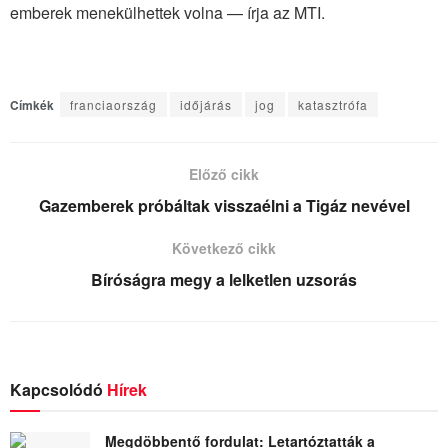
emberek menekülhettek volna — írja az MTI.
Címkék
franciaország
időjárás
jog
katasztrófa
Előző cikk
Gazemberek próbáltak visszaélni a Tigáz nevével
Következő cikk
Bíróságra megy a lelketlen uzsorás
Kapcsolódó
Hírek
Megdöbbentő fordulat: Letartóztatták a