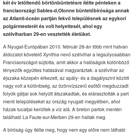
két év letöltendő börtönbüntetésre ítélte pénteken a
franciaországi Sables-d,Olonne büntetőbírósága annak
az Atlanti-óceán partján fekvő településnek az egykori
polgármesterét és volt helyettesét, ahol egy
szélviharban 29-en vesztették életüket.
A Nyugat-Európában 2010. február 28-án több mint hatvan
áldozatot követelő Xynthia nevű szélvihar a legsúlyosabban
Franciaországot sújtotta, amit akkor a hatóságok különböző
tényezők együttes hatásával magyaráztak: a szélvihar az
éjszaka közepén érkezett, az apály- és a dagályszint között
nagy volt a különbség, az özönvízszerű esőtől megduzzadt
folyók gátjai sok helyütt átszakadtak, és elárasztották a part
menti településeket az ország nyugati megyéiben, ahol
házak tucatjai kerültek a víz alá. A breton partok mentén
található La Faute-sur-Merben 29-en haltak meg.
A bíróság úgy ítélte meg, hogy nem egy előre nem látható