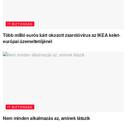
IT-BIZTONSÁG
Több millió eurós kárt okozott zsarolóvírus az IKEA kelet-
európai üzemeltetőjénél
IT-BIZTONSÁG
Nem minden alkalmazás az, aminek látszik