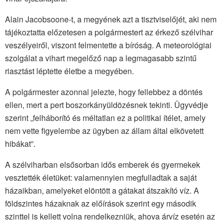
Alain Jacobsoone-t, a megyének azt a tisztviselőjét, aki nem
tájékoztatta előzetesen a polgármestert az érkező szélvihar
veszélyeiről, viszont felmentette a bíróság. A meteorológiai
szolgálat a vihart megelőző nap a legmagasabb szintű
riasztást léptette életbe a megyében.
A polgármester azonnal jelezte, hogy fellebbez a döntés
ellen, mert a pert boszorkányüldözésnek tekinti. Ügyvédje
szerint „felháborító és méltatlan ez a politikai ítélet, amely
nem vette figyelembe az ügyben az állam által elkövetett
hibákat”.
A szélviharban elsősorban idős emberek és gyermekek
vesztették életüket: valamennyien megfulladtak a saját
házaikban, amelyeket elöntött a gátakat átszakító víz. A
földszintes házaknak az előírások szerint egy második
szinttel is kellett volna rendelkezniük, ahova árvíz esetén az