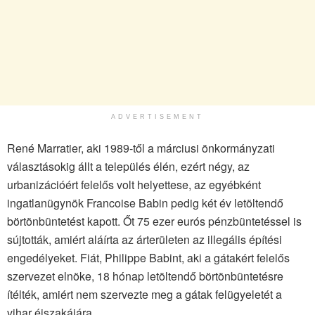
ADVERTISEMENT
René Marratier, aki 1989-től a márciusi önkormányzati
választásokig állt a település élén, ezért négy, az
urbanizációért felelős volt helyettese, az egyébként
ingatlanügynök Francoise Babin pedig két év letöltendő
börtönbüntetést kapott. Őt 75 ezer eurós pénzbüntetéssel is
sújtották, amiért aláírta az árterületen az illegális építési
engedélyeket. Fiát, Philippe Babint, aki a gátakért felelős
szervezet elnöke, 18 hónap letöltendő börtönbüntetésre
ítélték, amiért nem szervezte meg a gátak felügyeletét a
vihar éjszakájára.