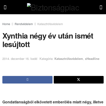
Home
Rendvédelem
Katasztrófavédelem
Xynthia négy év után ismét
lesújtott
2014. december 16. kedd
Kategória:
Katasztrófavédelem
,
xHeadline
Gondatlanságból elkövetett emberölés miatt négy, illetve