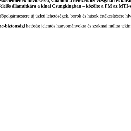
skedelmének bővítéséről, valamint a nemzetközi vizsgálati és kar
felelős államtitkára a kínai Csungkingban – közölte a FM az MTI-v
főpolgármestere új üzleti lehetőségek, borok és húsok értékesítésére hívt
nc-biztonsági
hatóság jelentős hagyományokra és szakmai múltra tekin