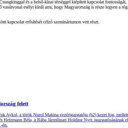
Csungkinggal és a belső-kínai térséggel kiépített kapcsolat fontosságát,
asútvonal esélyt kínál arra, hogy Magyarország is része legyen a rég
ötti kapcsolat erősítését célzó szemináriumon vett részt.
rszág felett