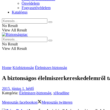
Önvédelem
Fogyasztóvédelem
Katalógus
No Result
View All Result
No Result
View All Result
Home
Közbiztonság
Élelmiszer-biztonság
A biztonságos élelmiszerkereskedelemről t
2015. június 1. hétfő
Kategória:
Élelmiszer-biztonság
,
xHeadline
Megosztás facebookon
Megosztás twitteren