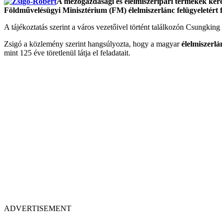
A mezőgazdasági és élelmiszeripari termékek kere
Földművelésügyi Minisztérium (FM) élelmiszerlánc felügyeletért 
A tájékoztatás szerint a város vezetőivel történt találkozón Csungking 
Zsigó a közlemény szerint hangsúlyozta, hogy a magyar
élelmiszerlá
mint 125 éve töretlenül látja el feladatait.
ADVERTISEMENT