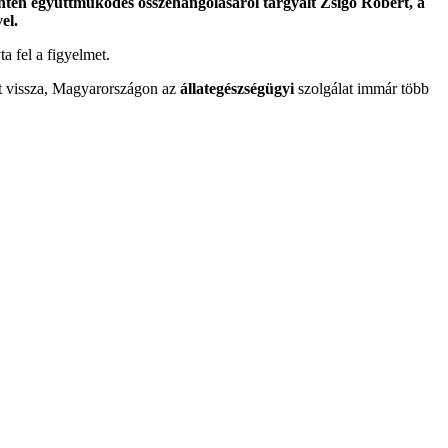
antén együttműködés összehangolásáról tárgyalt Zsigó Róbert, a
el.
a fel a figyelmet.
t vissza, Magyarországon az
állategészségügyi
szolgálat immár több