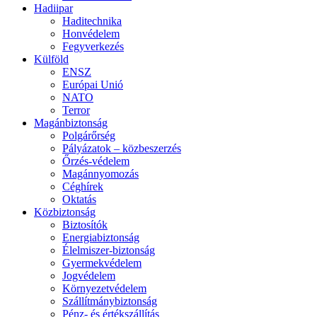
Hadiipar
Haditechnika
Honvédelem
Fegyverkezés
Külföld
ENSZ
Európai Unió
NATO
Terror
Magánbiztonság
Polgárőrség
Pályázatok – közbeszerzés
Őrzés-védelem
Magánnyomozás
Céghírek
Oktatás
Közbiztonság
Biztosítók
Energiabiztonság
Élelmiszer-biztonság
Gyermekvédelem
Jogvédelem
Környezetvédelem
Szállítmánybiztonság
Pénz- és értékszállítás