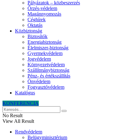
Pályázatok – közbeszerzés
Őrzés-védelem
Magánnyomozás
Céghírek
Oktatás
Közbiztonság
Biztosítók
Energiabiztonság
Élelmiszer-biztonság
Gyermekvédelem
Jogvédelem
Környezetvédelem
Szállítmánybiztonság
Pénz- és értékszállítás
Önvédelem
Fogyasztóvédelem
Katalógus
KONFERENCIA
No Result
View All Result
Rendvédelem
Belügyminisztérium