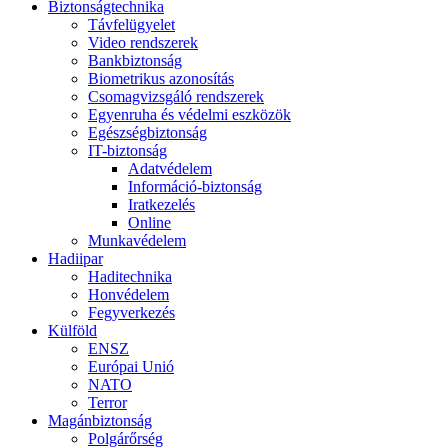
Biztonságtechnika
Távfelügyelet
Video rendszerek
Bankbiztonság
Biometrikus azonosítás
Csomagvizsgáló rendszerek
Egyenruha és védelmi eszközök
Egészségbiztonság
IT-biztonság
Adatvédelem
Információ-biztonság
Iratkezelés
Online
Munkavédelem
Hadiipar
Haditechnika
Honvédelem
Fegyverkezés
Külföld
ENSZ
Európai Unió
NATO
Terror
Magánbiztonság
Polgárőrség