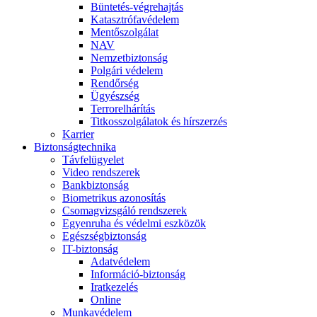
Büntetés-végrehajtás
Katasztrófavédelem
Mentőszolgálat
NAV
Nemzetbiztonság
Polgári védelem
Rendőrség
Ügyészség
Terrorelhárítás
Titkosszolgálatok és hírszerzés
Karrier
Biztonságtechnika
Távfelügyelet
Video rendszerek
Bankbiztonság
Biometrikus azonosítás
Csomagvizsgáló rendszerek
Egyenruha és védelmi eszközök
Egészségbiztonság
IT-biztonság
Adatvédelem
Információ-biztonság
Iratkezelés
Online
Munkavédelem