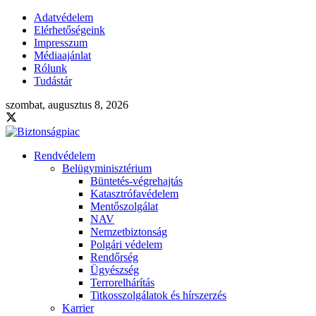
Adatvédelem
Elérhetőségeink
Impresszum
Médiaajánlat
Rólunk
Tudástár
szombat, augusztus 8, 2026
Rendvédelem
Belügyminisztérium
Büntetés-végrehajtás
Katasztrófavédelem
Mentőszolgálat
NAV
Nemzetbiztonság
Polgári védelem
Rendőrség
Ügyészség
Terrorelhárítás
Titkosszolgálatok és hírszerzés
Karrier