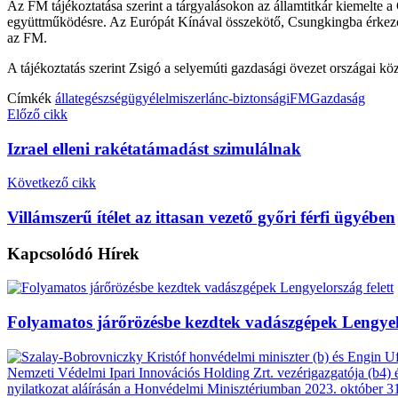
Az FM tájékoztatása szerint a tárgyalásokon az államtitkár kiemelte a 
együttműködésre. Az Európát Kínával összekötő, Csungkingba érkező v
az FM.
A tájékoztatás szerint Zsigó a selyemúti gazdasági övezet országai köz
Címkék
állategészségügy
élelmiszerlánc-biztonsági
FM
Gazdaság
Előző cikk
Izrael elleni rakétatámadást szimulálnak
Következő cikk
Villámszerű ítélet az ittasan vezető győri férfi ügyében
Kapcsolódó
Hírek
Folyamatos járőrözésbe kezdtek vadászgépek Lengyelo