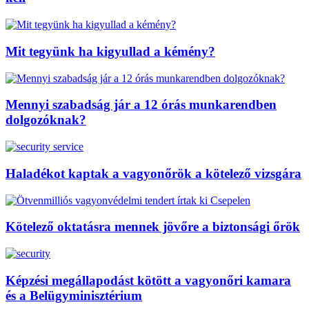
Mit tegyünk ha kigyullad a kémény?
Mennyi szabadság jár a 12 órás munkarendben
dolgozóknak?
Haladékot kaptak a vagyonőrök a kötelező vizsgára
Kötelező oktatásra mennek jövőre a biztonsági őrök
Képzési megállapodást kötött a vagyonőri kamara
és a Belügyminisztérium