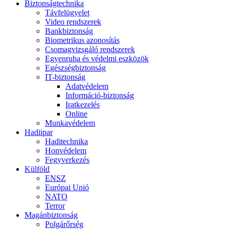
Biztonságtechnika
Távfelügyelet
Video rendszerek
Bankbiztonság
Biometrikus azonosítás
Csomagvizsgáló rendszerek
Egyenruha és védelmi eszközök
Egészségbiztonság
IT-biztonság
Adatvédelem
Információ-biztonság
Iratkezelés
Online
Munkavédelem
Hadiipar
Haditechnika
Honvédelem
Fegyverkezés
Külföld
ENSZ
Európai Unió
NATO
Terror
Magánbiztonság
Polgárőrség