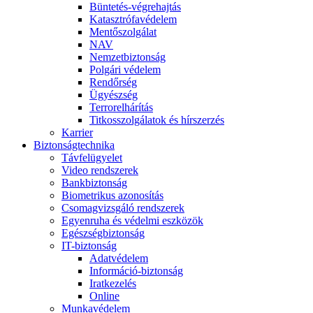
Büntetés-végrehajtás
Katasztrófavédelem
Mentőszolgálat
NAV
Nemzetbiztonság
Polgári védelem
Rendőrség
Ügyészség
Terrorelhárítás
Titkosszolgálatok és hírszerzés
Karrier
Biztonságtechnika
Távfelügyelet
Video rendszerek
Bankbiztonság
Biometrikus azonosítás
Csomagvizsgáló rendszerek
Egyenruha és védelmi eszközök
Egészségbiztonság
IT-biztonság
Adatvédelem
Információ-biztonság
Iratkezelés
Online
Munkavédelem