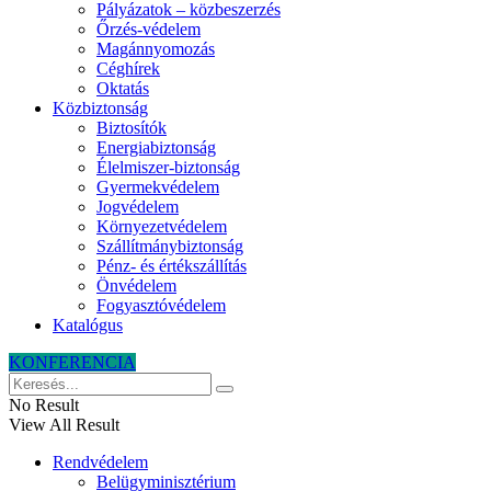
Pályázatok – közbeszerzés
Őrzés-védelem
Magánnyomozás
Céghírek
Oktatás
Közbiztonság
Biztosítók
Energiabiztonság
Élelmiszer-biztonság
Gyermekvédelem
Jogvédelem
Környezetvédelem
Szállítmánybiztonság
Pénz- és értékszállítás
Önvédelem
Fogyasztóvédelem
Katalógus
KONFERENCIA
No Result
View All Result
Rendvédelem
Belügyminisztérium