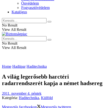
Önvédelem
Fogyasztóvédelem
Katalógus
No Result
View All Result
No Result
View All Result
Home
Hadiipar
Haditechnika
A világ legerősebb harctéri
radarrendszerét kapja a német hadsereg
2011. november 4. péntek
Kategória:
Haditechnika
,
Külföld
Megosztás facebookon
Megosztás twitteren