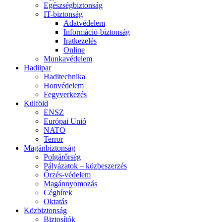
Egészségbiztonság
IT-biztonság
Adatvédelem
Információ-biztonság
Iratkezelés
Online
Munkavédelem
Hadiipar
Haditechnika
Honvédelem
Fegyverkezés
Külföld
ENSZ
Európai Unió
NATO
Terror
Magánbiztonság
Polgárőrség
Pályázatok – közbeszerzés
Őrzés-védelem
Magánnyomozás
Céghírek
Oktatás
Közbiztonság
Biztosítók