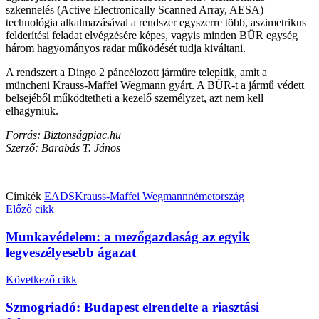
szkennelés (Active Electronically Scanned Array, AESA)
technológia alkalmazásával a rendszer egyszerre több, aszimetrikus
felderítési feladat elvégzésére képes, vagyis minden BÜR egység
három hagyományos radar működését tudja kiváltani.
A rendszert a Dingo 2 páncélozott járműre telepítik, amit a
müncheni Krauss-Maffei Wegmann gyárt. A BÜR-t a jármű védett
belsejéből működtetheti a kezelő személyzet, azt nem kell
elhagyniuk.
Forrás: Biztonságpiac.hu
Szerző: Barabás T. János
Címkék
EADS
Krauss-Maffei Wegmann
németország
Előző cikk
Munkavédelem: a mezőgazdaság az egyik
legveszélyesebb ágazat
Következő cikk
Szmogriadó: Budapest elrendelte a riasztási