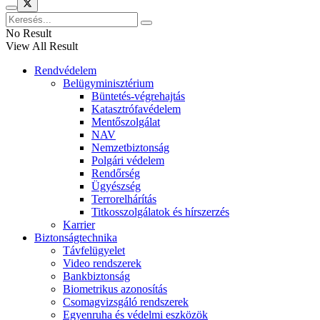
No Result
View All Result
Rendvédelem
Belügyminisztérium
Büntetés-végrehajtás
Katasztrófavédelem
Mentőszolgálat
NAV
Nemzetbiztonság
Polgári védelem
Rendőrség
Ügyészség
Terrorelhárítás
Titkosszolgálatok és hírszerzés
Karrier
Biztonságtechnika
Távfelügyelet
Video rendszerek
Bankbiztonság
Biometrikus azonosítás
Csomagvizsgáló rendszerek
Egyenruha és védelmi eszközök