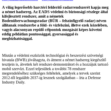
A világ legerősebb harctéri felderítő radarrendszerét kapja meg
a német hadsereg. Az EADS védelmi és biztonsági részlege által
kifejlesztett rendszer, amit a németek
Bodenüberwachungsradar (BÜR – felszínfigyelő radar) néven
állítanak rendszerbe a föld- és vízfelszini, illetve ezek közelében,
vagyis alacsonyan repülő célpontok mozgását képes követni
eddig példátlan pontossággal, gyorsasággal és
megbízhatósággal.
Miután a védelmi eszközök technológiai és beszerzési szövetségi
hivatala (BWB) jóváhagyta, és átment a német hadsereg kiegészítő
tesztjein is, átvettek két rendszer-demonstrátort és a hozzájuk tartozó
mobil szervízt. Ezzel teljesültek a további 78 rendszer
megrendeléséhez szükséges feltételek, amelyek a tervek szerint
2012-től legalább 2037-ig lesznek szolgálatban – írta a Defense
Industry Daily.