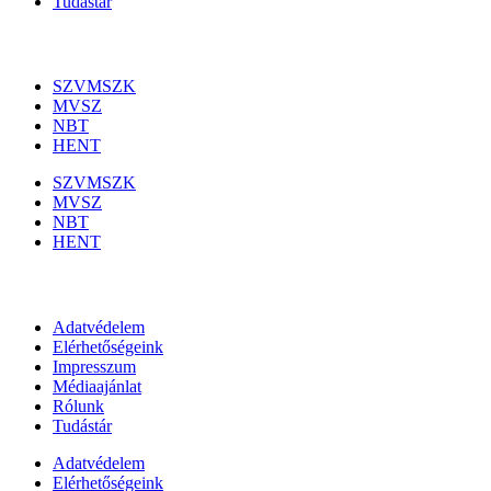
Tudástár
Szakmai szervezetek
SZVMSZK
MVSZ
NBT
HENT
SZVMSZK
MVSZ
NBT
HENT
Információk
Adatvédelem
Elérhetőségeink
Impresszum
Médiaajánlat
Rólunk
Tudástár
Adatvédelem
Elérhetőségeink