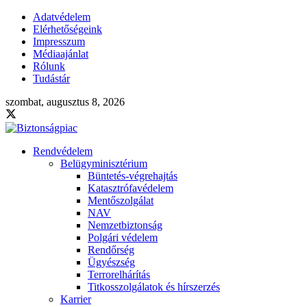
Adatvédelem
Elérhetőségeink
Impresszum
Médiaajánlat
Rólunk
Tudástár
szombat, augusztus 8, 2026
Rendvédelem
Belügyminisztérium
Büntetés-végrehajtás
Katasztrófavédelem
Mentőszolgálat
NAV
Nemzetbiztonság
Polgári védelem
Rendőrség
Ügyészség
Terrorelhárítás
Titkosszolgálatok és hírszerzés
Karrier