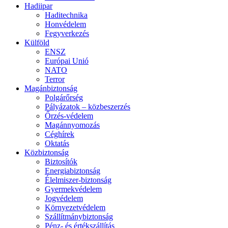
Hadiipar
Haditechnika
Honvédelem
Fegyverkezés
Külföld
ENSZ
Európai Unió
NATO
Terror
Magánbiztonság
Polgárőrség
Pályázatok – közbeszerzés
Őrzés-védelem
Magánnyomozás
Céghírek
Oktatás
Közbiztonság
Biztosítók
Energiabiztonság
Élelmiszer-biztonság
Gyermekvédelem
Jogvédelem
Környezetvédelem
Szállítmánybiztonság
Pénz- és értékszállítás