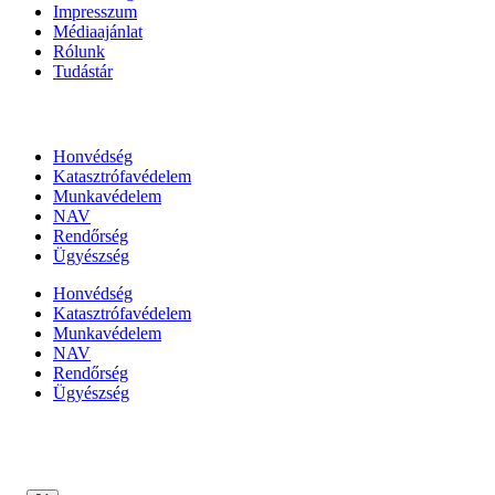
Impresszum
Médiaajánlat
Rólunk
Tudástár
Állami szervezetek
Honvédség
Katasztrófavédelem
Munkavédelem
NAV
Rendőrség
Ügyészség
Honvédség
Katasztrófavédelem
Munkavédelem
NAV
Rendőrség
Ügyészség
Híreinket szemlézi